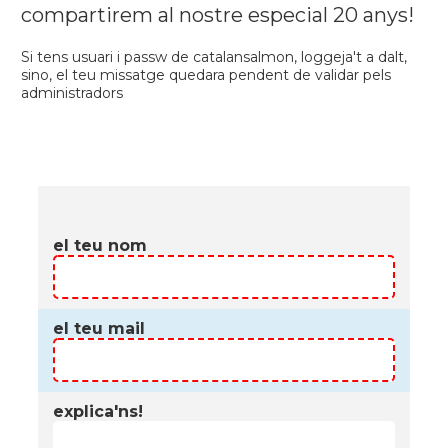
compartirem al nostre especial 20 anys!
Si tens usuari i passw de catalansalmon, loggeja't a dalt,
sino, el teu missatge quedara pendent de validar pels
administradors
el teu nom
el teu mail
explica'ns!