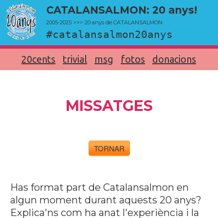
CATALANSALMON: 20 anys!
2005-2025 >>> 20 anys de CATALANSALMON
#catalansalmon20anys
20cents
trivial
msg
fotos
donacions
MISSATGES
TORNAR
Has format part de Catalansalmon en
algun moment durant aquests 20 anys?
Explica'ns com ha anat l'experiència i la