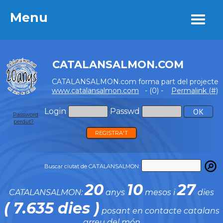
Menu
Menu
CATALANSALMON.COM
CATALANSALMON.com forma part del projecte
www.catalansalmon.com
- (0) -
Permalink (#)
Login
Passwd
Password
perdut?
REGISTRA'T
Buscar ciutat de CATALANSALMON:
20
10
27
CATALANSALMON:
anys
mesos i
dies
( 7.635 dies )
posant en contacte catalans
arreu del món