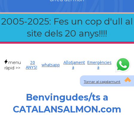
2005-2025: Fes un cop d'ull al
site dels 20 anys!!!!
menu
20
Allotjament
Emergències
whatsapp
ANYS!
a
a
ràpid >>
Tornar al capdamunt
Benvingudes/ts a
CATALANSALMON.com