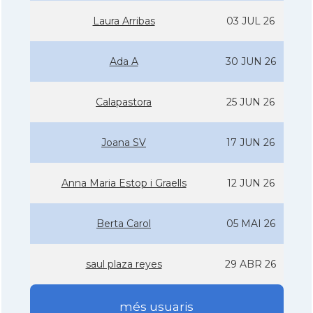
Laura Arribas
03 JUL 26
Ada A
30 JUN 26
Calapastora
25 JUN 26
Joana SV
17 JUN 26
Anna Maria Estop i Graells
12 JUN 26
Berta Carol
05 MAI 26
saul plaza reyes
29 ABR 26
més usuaris