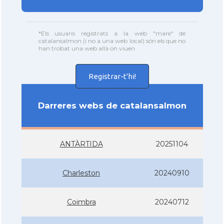
*Els usuaris registrats a la web "mare" de
catalansalmon (i no a una web local) són els que no
han trobat una web allà on viuen
Registrar-t'hi!
Darreres webs de catalansalmon
ANTÀRTIDA
20251104
Charleston
20240910
Coimbra
20240712