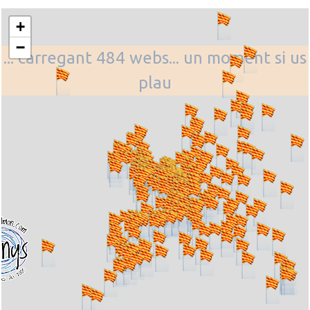
+
−
... carregant 484 webs... un moment si us
plau