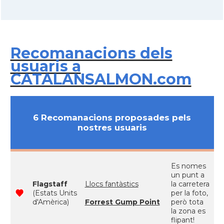
Recomanacions dels
usuaris a
CATALANSALMON.com
6 Recomanacions proposades pels
nostres usuaris
Es nomes
un punt a
Flagstaff
Llocs fantàstics
la carretera
(Estats Units
per la foto,
d'Amèrica)
Forrest Gump Point
però tota
la zona es
flipant!