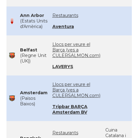
Ann Arbor
Restaurants
(Estats Units
d'Amèrica)
Aventura
Llocs per veure el
Belfast
Barça (ves a
(Regne Unit
CULERSALMON.com)
(UK))
LAVERYS
Llocs per veure el
Barça (ves a
Amsterdam
CULERSALMON.com)
(Països
Baixos)
Tripbar BARÇA
Amsterdam BV
Cuina
Restaurants
Catalana i