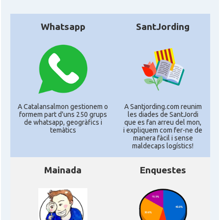
Whatsapp
SantJording
A Catalansalmon gestionem o
A Santjording.com reunim
formem part d'uns 250 grups
les diades de SantJordi
de whatsapp, geogràfics i
que es fan arreu del mon,
temàtics
i expliquem com fer-ne de
manera fàcil i sense
maldecaps logí­stics!
Mainada
Enquestes