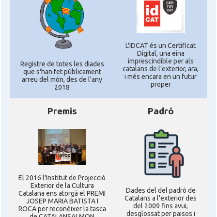
L'IDCAT és un Certificat
Digital, una eina
imprescindible per als
Registre de totes les diades
catalans de l'exterior, ara,
que s'han fet públicament
i més encara en un futur
arreu del món, des de l'any
proper
2018
Premis
Padró
El 2016 l'Institut de Projecció
Exterior de la Cultura
Dades del del padró de
Catalana ens atorgà el PREMI
Catalans a l'exterior des
JOSEP MARIA BATISTA I
del 2009 fins avui,
ROCA per reconéixer la tasca
desglossat per paisos i
de CATALANSALMON