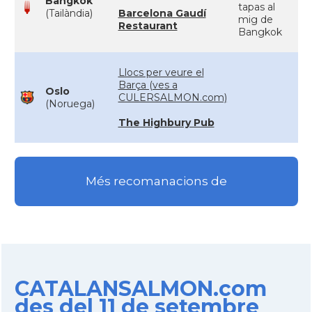
Bangkok
tapas al
(Tailàndia)
Barcelona Gaudí
mig de
Restaurant
Bangkok
Llocs per veure el
Barça (ves a
Oslo
CULERSALMON.com)
(Noruega)
The Highbury Pub
Més recomanacions de
CATALANSALMON.com
des del 11 de setembre