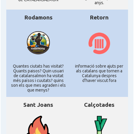
anys.
Rodamons
Retorn
Quantes ciutats has visitat?
informació sobre ajuts per
Quants paisos? Quin usuari
als catalans que tornen a
de catalansalmon ha visitat
Catalunya despres
més països i cuutats? quins
d'haver viscut fora
son els que mes agraden i els
que menys?
Sant Joans
Calçotades