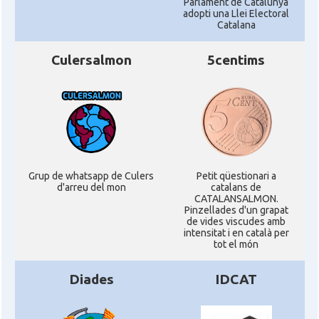
Parlament de Catalunya
adopti una Llei Electoral
Catalana
Culersalmon
5centims
Grup de whatsapp de Culers
Petit qüestionari a
d'arreu del mon
catalans de
CATALANSALMON.
Pinzellades d'un grapat
de vides viscudes amb
intensitat i en català per
tot el món
Diades
IDCAT