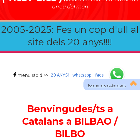
arreu del món
2005-2025: Fes un cop d'ull al
site dels 20 anys!!!!
menu ràpid >>
20 ANYS!
whatsapp
faqs
Tornar al capdamunt
Benvingudes/ts a
Catalans a BILBAO /
BILBO