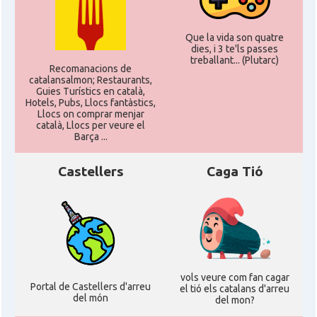
Que la vida son quatre
dies, i 3 te'ls passes
treballant... (Plutarc)
Recomanacions de
catalansalmon; Restaurants,
Guies Turístics en català,
Hotels, Pubs, Llocs fantàstics,
Llocs on comprar menjar
català, Llocs per veure el
Barça ...
Castellers
Caga Tió
vols veure com fan cagar
Portal de Castellers d'arreu
el tió els catalans d'arreu
del món
del mon?