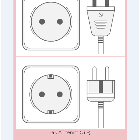
(a CAT tenim C i F)