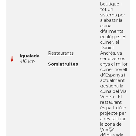
boutique i
tot un
sistema per
a abastir la
cuina
d\'aliments
ecològics. El
cuiner, el
Daniel
Restaurants
Andrés, va
Igualada
ser diversos
416 km
Somiatruites
anys el millor
cuiner novell
d\'Espanya i
actualment
gestiona la
cuina del Via
Veneto. El
restaurant
és part d\'un
projecte per
a revitalitzar
la zona del
\"rec\\\"
d\'Igualada.