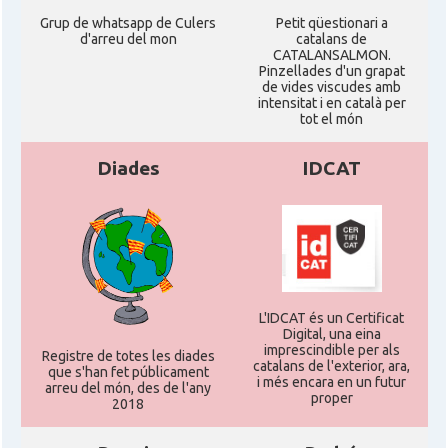
Grup de whatsapp de Culers
Petit qüestionari a
d'arreu del mon
catalans de
CATALANSALMON.
Pinzellades d'un grapat
de vides viscudes amb
intensitat i en català per
tot el món
Diades
IDCAT
L'IDCAT és un Certificat
Digital, una eina
imprescindible per als
Registre de totes les diades
catalans de l'exterior, ara,
que s'han fet públicament
i més encara en un futur
arreu del món, des de l'any
proper
2018