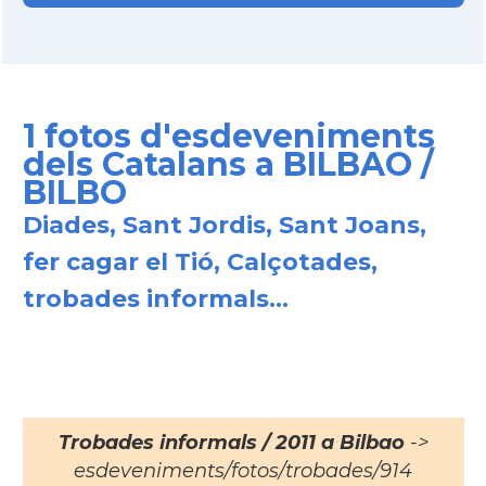
1 fotos d'esdeveniments
dels Catalans a BILBAO /
BILBO
Diades, Sant Jordis, Sant Joans,
fer cagar el Tió, Calçotades,
trobades informals...
Trobades informals / 2011 a Bilbao
->
esdeveniments/fotos/trobades/914