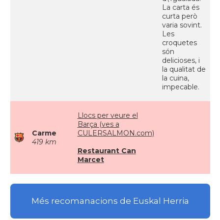
La carta és
curta però
varia sovint.
Les
croquetes
són
delicioses, i
la qualitat de
la cuina,
impecable.
Llocs per veure el
Barça (ves a
Carme
CULERSALMON.com)
419 km
Restaurant Can
Marcet
Més recomanacions de Euskal Herria