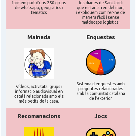
formem part d'uns 250 grups
les diades de SantJordi
de whatsapp, geogràfics i
que es fan arreu del mon,
temàtics
i expliquem com fer-ne de
manera fàcil i sense
maldecaps logí­stics!
Mainada
Enquestes
Sistema d'enquestes amb
Ví­deos, activitats, grups i
preguntes relacionades
informació audiovisual en
amb la comunitat catalana
català relacionada amb els
de l'exterior
més petits de la casa.
Recomanacions
Jocs