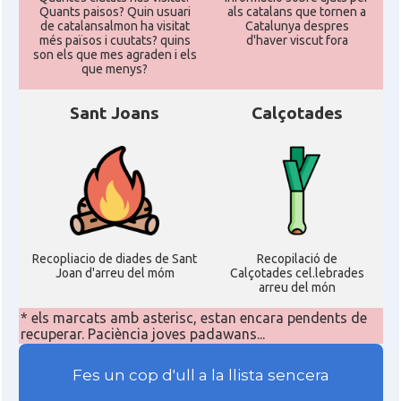
Quants paisos? Quin usuari
als catalans que tornen a
de catalansalmon ha visitat
Catalunya despres
més països i cuutats? quins
d'haver viscut fora
son els que mes agraden i els
que menys?
Sant Joans
Calçotades
Recopliacio de diades de Sant
Recopilació de
Joan d'arreu del móm
Calçotades cel.lebrades
arreu del món
* els marcats amb asterisc, estan encara pendents de
recuperar. Paciència joves padawans...
Fes un cop d'ull a la llista sencera