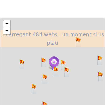
+
−
... carregant 484 webs... un moment si us
plau