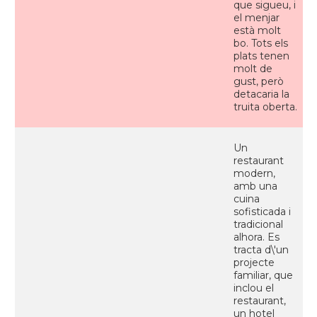
que sigueu, i
el menjar
està molt
bo. Tots els
plats tenen
molt de
gust, però
detacaria la
truita oberta.
Un
restaurant
modern,
amb una
cuina
sofisticada i
tradicional
alhora. Es
tracta d\'un
projecte
familiar, que
inclou el
restaurant,
un hotel