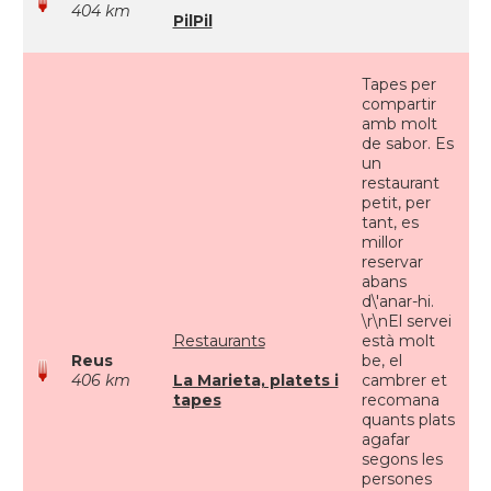
404 km
PilPil
Tapes per
compartir
amb molt
de sabor. Es
un
restaurant
petit, per
tant, es
millor
reservar
abans
d\'anar-hi.
\r\nEl servei
Restaurants
està molt
Reus
be, el
406 km
La Marieta, platets i
cambrer et
tapes
recomana
quants plats
agafar
segons les
persones