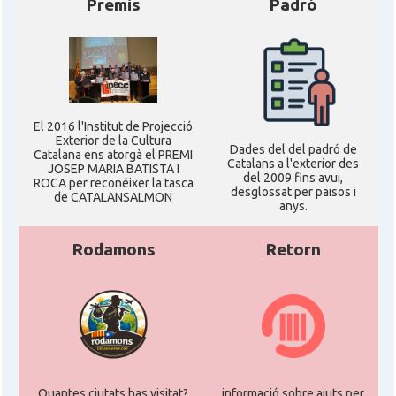
Premis
Padró
El 2016 l'Institut de Projecció
Exterior de la Cultura
Dades del del padró de
Catalana ens atorgà el PREMI
Catalans a l'exterior des
JOSEP MARIA BATISTA I
del 2009 fins avui,
ROCA per reconéixer la tasca
desglossat per paisos i
de CATALANSALMON
anys.
Rodamons
Retorn
Quantes ciutats has visitat?
informació sobre ajuts per