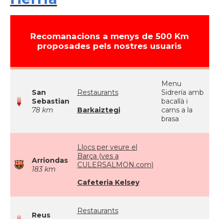
Recomanacions a menys de 500 Km
proposades pels nostres usuaris
Menu
San
Restaurants
Sidrería amb
Sebastian
bacallà i
78 km
Barkaiztegi
carns a la
brasa
Llocs per veure el
Barça (ves a
Arriondas
CULERSALMON.com)
183 km
Cafeteria Kelsey
Restaurants
Reus