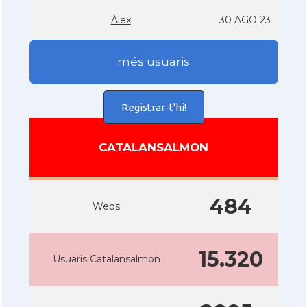
Àlex
30 AGO 23
més usuaris
Registrar-t'hi!
CATALANSALMON
484
Webs
15.320
Usuaris Catalansalmon