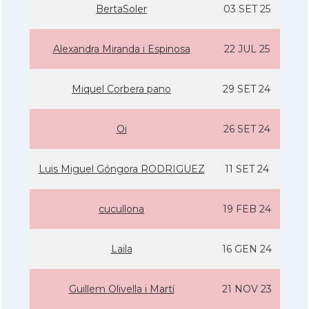
BertaSoler
03 SET 25
Alexandra Miranda i Espinosa
22 JUL 25
Miquel Corbera pano
29 SET 24
Oi
26 SET 24
Luis Miguel Góngora RODRIGUEZ
11 SET 24
cucullona
19 FEB 24
Laila
16 GEN 24
Guillem Olivella i Martí­
21 NOV 23