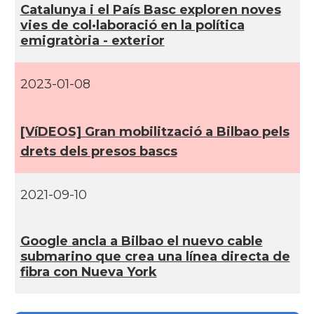
Catalunya i el Paí­s Basc exploren noves
vies de col·laboració en la polí­tica
emigratòria - exterior
2023-01-08
[VíDEOS] Gran mobilització a Bilbao pels
drets dels presos bascs
2021-09-10
Google ancla a Bilbao el nuevo cable
submarino que crea una lí­nea directa de
fibra con Nueva York