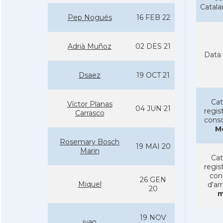
Catal
Pep Nogués
16 FEB 22
Adrià Muñoz
02 DES 21
Data 
Dsaez
19 OCT 21
Cat
Ví­ctor Planas
04 JUN 21
regist
Carrasco
conso
M
Rosemary Bosch
19 MAI 20
Marin
Cat
regist
con
26 GEN
Miquel
d'ar
20
m
19 NOV
ivan