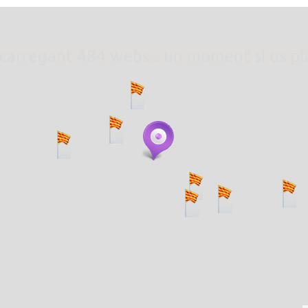
. carregant 484 webs... un moment si us p