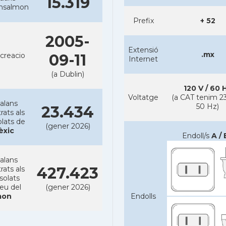
15.319
ansalmon
Prefix
+ 52
2005-
Extensió
.mx
creacio
09-11
Internet
(a Dublin)
120 V / 60 
Voltatge
(a CAT tenim 23
alans
50 Hz)
23.434
rats als
lats de
(gener 2026)
èxic
Endoll/s
A / 
alans
427.423
rats als
solats
reu del
(gener 2026)
on
Endolls