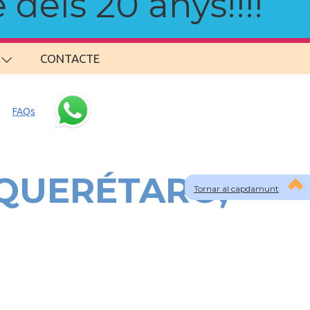
 dels 20 anys!!!!
CONTACTE
FAQs
a QUERÉTARO,
Tornar al capdamunt