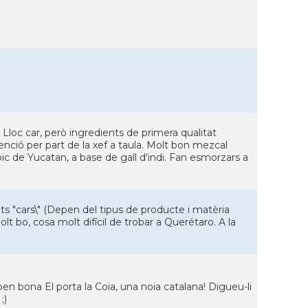
 Lloc car, però ingredients de primera qualitat
enció per part de la xef a taula. Molt bon mezcal
c de Yucatan, a base de gall d'indi. Fan esmorzars a
ats "cars\" (Depen del tipus de producte i matèria
olt bo, cosa molt difícil de trobar a Querétaro. A la
ben bona El porta la Coia, una noia catalana! Digueu-li
;)