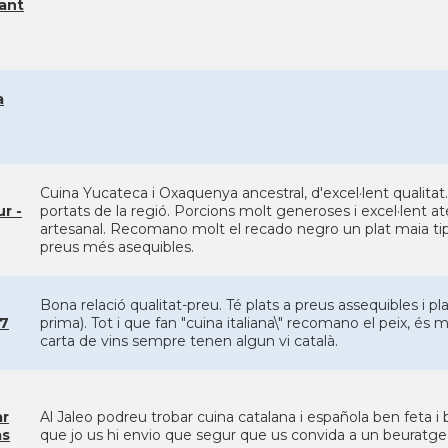
ant
a
Cuina Yucateca i Oxaquenya ancestral, d'excel·lent qualitat.
r -
portats de la regió. Porcions molt generoses i excel·lent at
artesanal. Recomano molt el recado negro un plat maia tipi
preus més asequibles.
Bona relació qualitat-preu. Té plats a preus assequibles i pl
37
prima). Tot i que fan "cuina italiana\" recomano el peix, és m
carta de vins sempre tenen algun vi català.
ar
Al Jaleo podreu trobar cuina catalana i española ben feta i 
as
que jo us hi envio que segur que us convida a un beuratge 