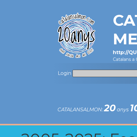
CA
ME
http://Q
Catalans a
Login
20
1
CATALANSALMON:
anys