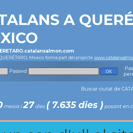
TALANS A QUERÉ
XICO
UERETARO.catalansalmon.com
 QUERÉTARO, Mexico forma part del projecte
www.catalansalm
Pa
Passwd
per
Buscar ciutat de C
0
27
( 7.635 dies )
mesos i
dies
posant en c