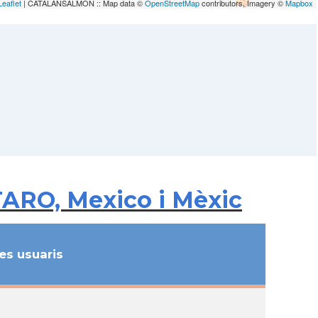
Leaflet
| CATALANSALMON :: Map data ©
OpenStreetMap
contributors, Imagery ©
Mapbox
TARO, Mexico i Mèxic
s usuaris