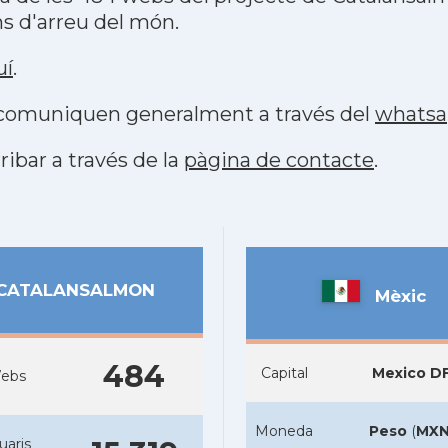
s d'arreu del món.
uí
.
s comuniquen generalment a través del
whats
ribar a través de la
pàgina de contacte
.
CATALANSALMON
Mèxic
484
Capital
Mexico D
ebs
Moneda
Peso
(
MX
uaris