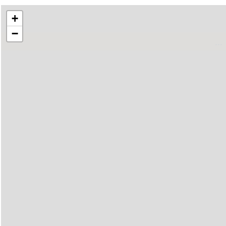
+
−
..