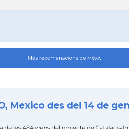
Més recomanacions de Mèxic
 Mexico des del 14 de gen
 de les 484 webs del projecte de Catalansalm