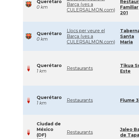
Querétaro
Restaur
Barça (ves a
0 km
Familiar
CULERSALMON.com)
201
Llocs per veure el
Tabern
Querétaro
Barça (ves a
Santa
0 km
CULERSALMON.com)
Maria
Querétaro
Tikua Su
Restaurants
1 km
Este
Querétaro
Restaurants
Fiume 
1 km
Ciudad de
México
Jaleo B
Restaurants
(DF)
de Tap