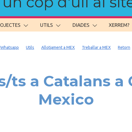
n cop d'ull al site
ROJECTES
UTILS
DIADES
XERREM?
Whatsapp
Utils
Allotjament a MEX
Treballar a MEX
Retorn
/ts a Catalans 
Mexico