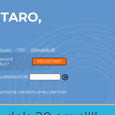
TARO,
on.com
- (162) -
Permalink (#)
ssword
REGISTRA'T
dut?
ATALANSALMON:
ontacte catalans arreu del món