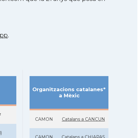
app
.
Organitzacions catalanes*
a Mèxic
F
CAMON
Catalans a CANCUN
N
)
CAMON
Catalans a CHIAPAS