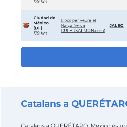
179 km
Ciudad de
Llocs per veure el
México
Barça (ves a
JALEO
(DF)
CULERSALMON.com)
179 km
Catalans a QUERÉTARO,
Catalans a QUERÉTARO, Mexico és una