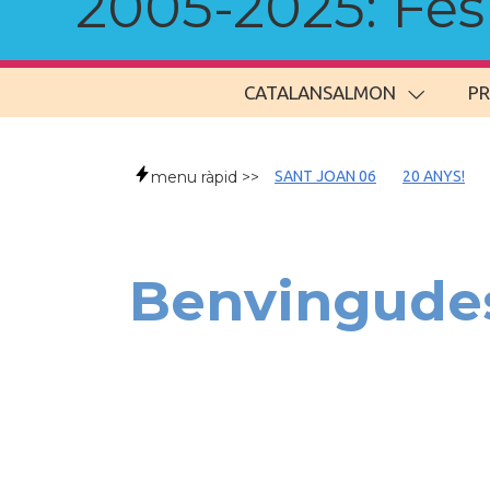
2005-2025: Fes u
CATALANSALMON
P
menu ràpid >>
SANT JOAN 06
20 ANYS!
Benvingudes