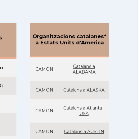
Organitzacions catalanes*
s
a Estats Units d'Amèrica
Catalans a
on
CAMON
ALABAMA
D
)
CAMON
Catalans a ALASKA
Catalans a Atlanta -
CAMON
USA
CAMON
Catalans a AUSTIN