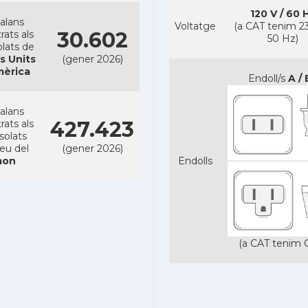
120 V / 60 
alans
Voltatge
(a CAT tenim 23
30.602
rats als
50 Hz)
lats de
s Units
(gener 2026)
mèrica
Endoll/s
A / 
alans
427.423
rats als
solats
reu del
(gener 2026)
on
Endolls
(a CAT tenim C