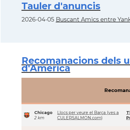
Tauler d'anuncis
2026-04-05
Buscant Amics entre Yan
Recomanacions dels u
d'Amèrica
Recomana
Chicago
Llocs per veure el Barça (ves a
T
2 km
CULERSALMON.com)
P