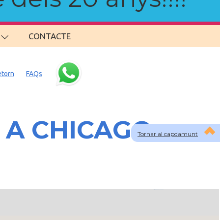
CONTACTE
etorn
FAQs
S A CHICAGO
Tornar al capdamunt