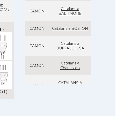
Hz
Catalans a
0 V /
CAMON
BALTIMORE
CAMON
Catalans a BOSTON
B
-
Catalans a
CAMON
BUFFALO, USA
Catalans a
CAMON
Charleston
CATALANS A
CAMON
CHICAGO
 i F)
Catalans a
CAMON
CLEVELAND