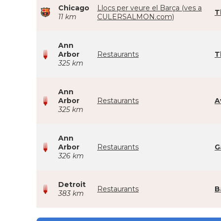
Chicago
Llocs per veure el Barça (ves a
T
11 km
CULERSALMON.com)
Ann
Arbor
Restaurants
T
325 km
Ann
Arbor
Restaurants
A
325 km
Ann
Arbor
Restaurants
G
326 km
Detroit
Restaurants
B
383 km