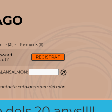
AGO
om
- (21) -
Permalink (#)
ssword
REGISTRA'T
dut?
ATALANSALMON:
ontacte catalans arreu del món
 dels 20 anys!!!!