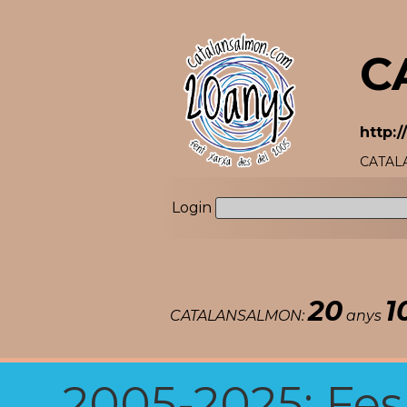
C
http:
CATALA
Login
20
1
CATALANSALMON:
anys
2005-2025: Fes u