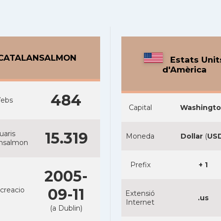
CATALANSALMON
Estats Unit
d'Amèrica
484
ebs
Capital
Washingt
uaris
15.319
Moneda
Dollar
(
US
ansalmon
Prefix
+ 1
2005-
creacio
09-11
Extensió
.us
Internet
(a Dublin)