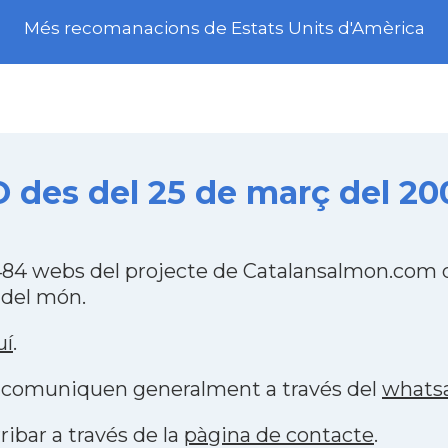
Més recomanacions de Estats Units d'Amèrica
es del 25 de març del 20
4 webs del projecte de Catalansalmon.com qu
 del món.
uí
.
es comuniquen generalment a través del
whats
ribar a través de la
pàgina de contacte
.