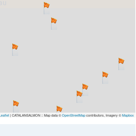
lau
Leaflet
| CATALANSALMON :: Map data ©
OpenStreetMap
contributors, Imagery ©
Mapbox