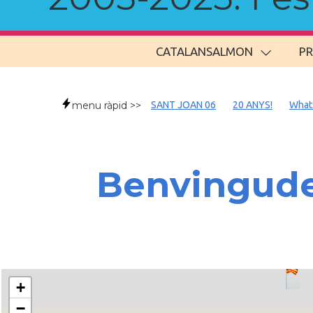
CATALANSALMON
P
menu ràpid >>
SANT JOAN 06
20 ANYS!
What
Benvingude
+
−