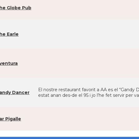
he Globe Pub
he Earle
ventura
El nostre restaurant favorit a AA es el “Gandy 
andy Dancer
estat anan des-de el 95 i jo l’he fet servir per 
ar Pigalle