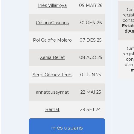
Inés Villarroya
09 MAR 26
Cat
regist
conso
CristinaGascons
30 GEN 26
Estat
d'A
Pol Galofre Molero
07 DES 25
Cat
regist
Xènia Bellet
08 AGO 25
con
d'ar
m
Sergi Gómez Terés
01 JUN 25
annatousaymat
22 MAI 25
Bernat
29 SET 24
més usuaris