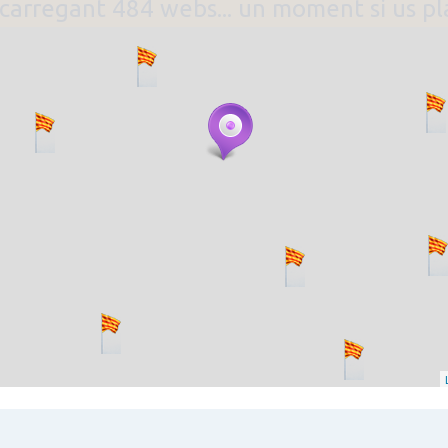
. carregant 484 webs... un moment si us p