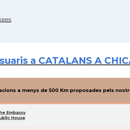
kees
suaris a CATALANS A CHICA
cions a menys de 500 Km proposades pels nostre
he Embassy
ublic House