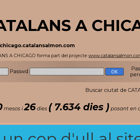
ATALANS A CHIC
//chicago.catalansalmon.com
NS A CHICAGO forma part del projecte
www.catalansalmon.c
Pa
Passwd
per
Buscar ciutat de C
0
26
( 7.634 dies )
mesos i
dies
posant en c
n cop d'ull al site