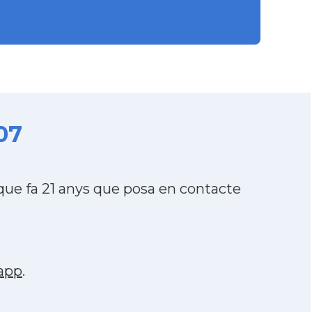
07
e fa 21 anys que posa en contacte
app
.