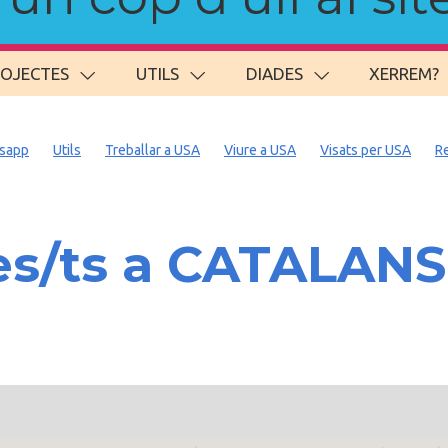
ROJECTES
UTILS
DIADES
XERREM?
sapp
Utils
Treballar a USA
Viure a USA
Visats per USA
R
s/ts a CATALAN