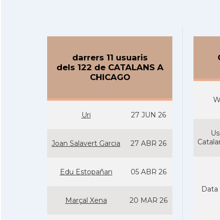
darrers 11 usuaris
dels 122 de CATALANS A
CHICAGO
W
Uri
27 JUN 26
Us
Catal
Joan Salavert Garcia
27 ABR 26
Edu Estopañan
05 ABR 26
Data 
Marçal Xena
20 MAR 26