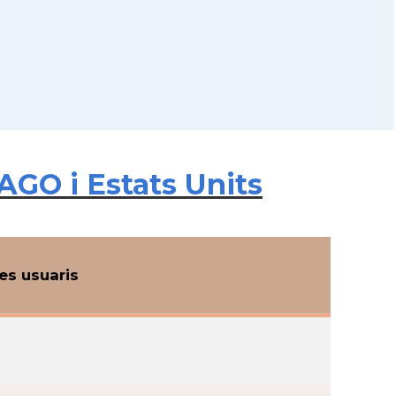
GO i Estats Units
s usuaris