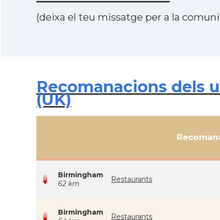
(deixa el teu missatge per a la comunit
Recomanacions dels u
(UK)
Recomana
Birmingham
Restaurants
62 km
Birmingham
Restaurants