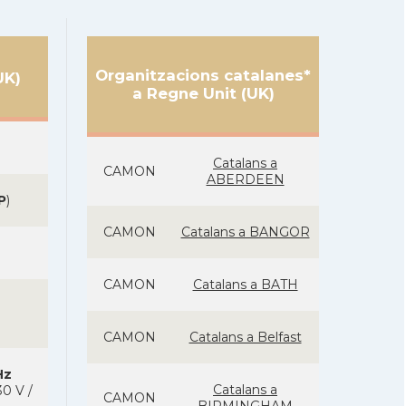
Organitzacions catalanes*
UK)
a Regne Unit (UK)
Catalans a
CAMON
ABERDEEN
P
)
CAMON
Catalans a BANGOR
CAMON
Catalans a BATH
CAMON
Catalans a Belfast
Hz
Catalans a
0 V /
CAMON