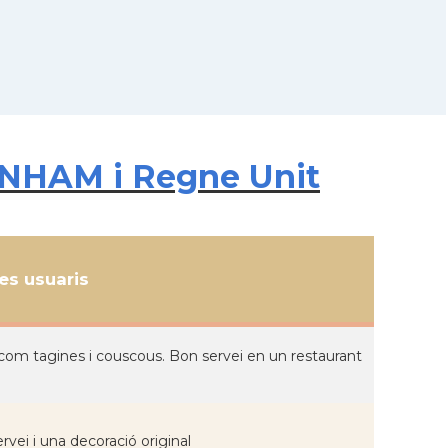
ENHAM i Regne Unit
s usuaris
com tagines i couscous. Bon servei en un restaurant
vei i una decoració original