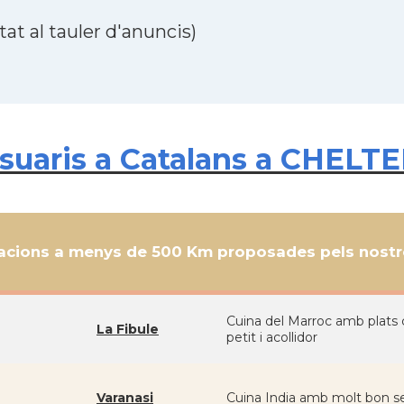
at al tauler d'anuncis)
suaris a Catalans a CHELT
cions a menys de 500 Km proposades pels nostre
Cuina del Marroc amb plats 
La Fibule
petit i acollidor
Varanasi
Cuina India amb molt bon ser