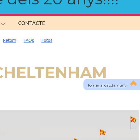
CONTACTE
Retorn
FAQs
Fotos
a CHELTENHAM
Tornar al capdamunt
lau