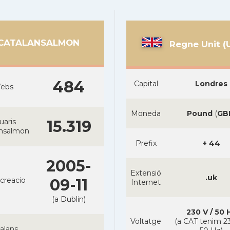
CATALANSALMON
Regne Unit (
484
Capital
Londres
ebs
Moneda
Pound
(
GB
uaris
15.319
ansalmon
Prefix
+ 44
2005-
Extensió
.uk
creacio
09-11
Internet
(a Dublin)
230 V / 50 
Voltatge
(a CAT tenim 23
alans