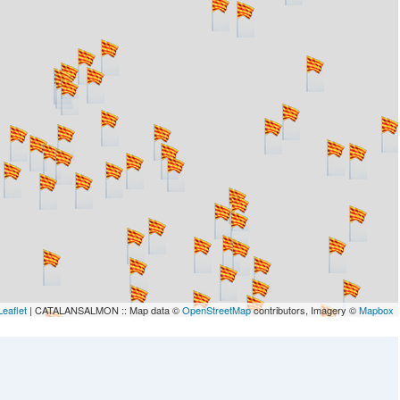
Leaflet
| CATALANSALMON :: Map data ©
OpenStreetMap
contributors, Imagery ©
Mapbox