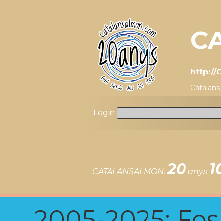
C
http:/
Catalan
Login
20
1
CATALANSALMON:
anys
2005-2025: Fes u