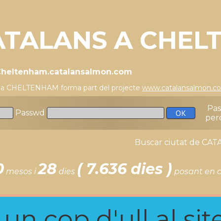
ATALANS A CHEL
/Cheltenham.catalansalmon.com
s a CHELTENHAM forma part del projecte
www.catalansalmon.c
Pa
Passwd
per
Buscar ciutat de C
0
28
( 7.636 dies )
mesos i
dies
posant en c
n cop d'ull al site