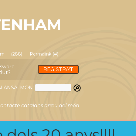
TENHAM
om
- (288) -
Permalink (#)
ssword
REGISTRA'T
dut?
ATALANSALMON:
ontacte catalans arreu del món
 dels 20 anys!!!!