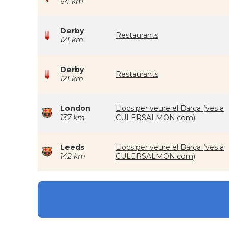
64 km
Derby
Restaurants
121 km
Derby
Restaurants
121 km
London
Llocs per veure el Barça (ves a
137 km
CULERSALMON.com)
Leeds
Llocs per veure el Barça (ves a
142 km
CULERSALMON.com)