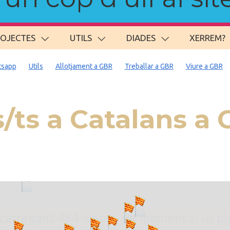
ROJECTES
UTILS
DIADES
XERREM?
sapp
Utils
Allotjament a GBR
Treballar a GBR
Viure a GBR
/ts a Catalans 
. carregant 484 webs... un moment si us p