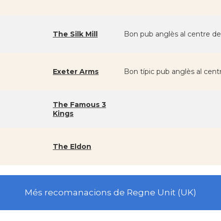
The Silk Mill
Bon pub anglès al centre d
Exeter Arms
Bon típic pub anglès al cen
The Famous 3
Kings
The Eldon
Més recomanacions de Regne Unit (UK)