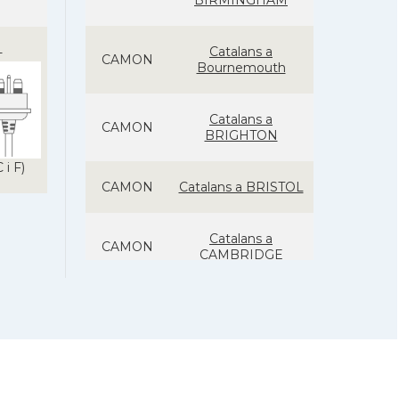
BIRMINGHAM
Catalans a
-
CAMON
Bournemouth
Catalans a
CAMON
BRIGHTON
 i F)
CAMON
Catalans a BRISTOL
Catalans a
CAMON
CAMBRIDGE
Catalans a
CAMON
Canterbury, UK
CAMON
Catalans a Cardiff