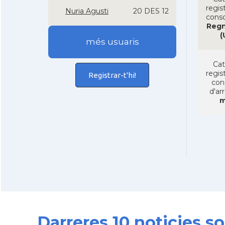
regist
Nuria Agusti
20 DES 12
conso
Regn
(
més usuaris
Cat
regist
Registrar-t'hi!
con
d'ar
m
Darreres 10 noticies 