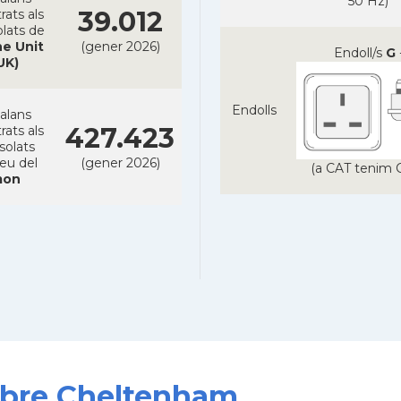
50 Hz)
39.012
rats als
lats de
e Unit
(gener 2026)
Endoll/s
G
UK)
Endolls
alans
427.423
rats als
solats
reu del
(gener 2026)
(a CAT tenim C
on
sobre Cheltenham