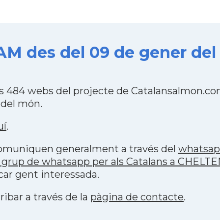
M des del 09 de gener del
 484 webs del projecte de Catalansalmon.com
 del món.
uí
.
 comuniquen generalment a través del
whatsa
p grup de whatsapp per als Catalans a CHEL
car gent interessada.
ribar a través de la
pàgina de contacte
.