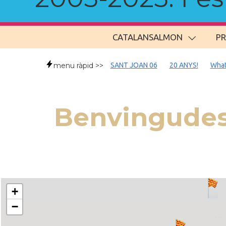
CATALANSALMON
P
menu ràpid >>
SANT JOAN 06
20 ANYS!
What
Benvingudes
+
−
..