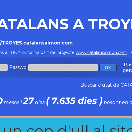
ATALANS A TROY
://TROYES.catalansalmon.com
ns a TROYES forma part del projecte
www.catalansalmon.com
-
Pa
Passwd
per
Buscar ciutat de C
0
27
( 7.635 dies )
mesos i
dies
posant en c
n cop d'ull al site