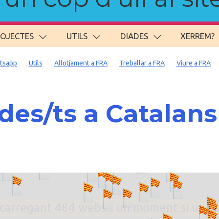
ROJECTES
UTILS
DIADES
XERREM?
tsapp
Utils
Allotjament a FRA
Treballar a FRA
Viure a FRA
es/ts a Catalan
. carregant 484 webs... un moment si us p