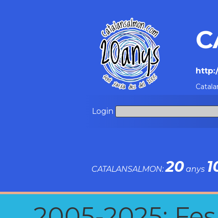
C
http
Catala
Login
20
1
CATALANSALMON:
anys
2005-2025: Fes u