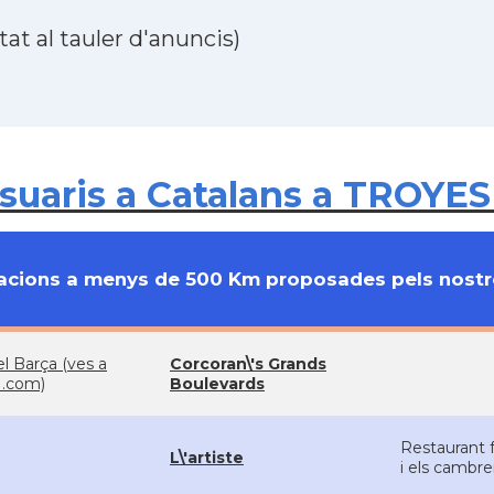
at al tauler d'anuncis)
uaris a Catalans a TROYES 
cions a menys de 500 Km proposades pels nostre
el Barça (ves a
Corcoran\'s Grands
.com)
Boulevards
Restaurant f
L\'artiste
i els cambre