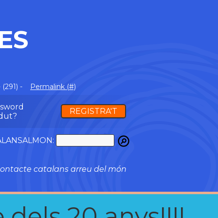
ES
 (291) -
Permalink (#)
ssword
REGISTRA'T
dut?
ATALANSALMON:
ontacte catalans arreu del món
 dels 20 anys!!!!