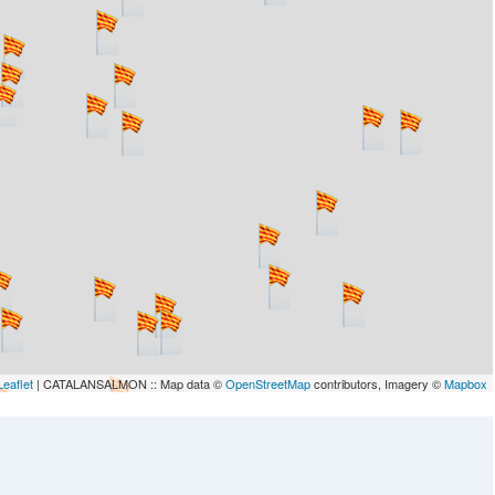
Leaflet
| CATALANSALMON :: Map data ©
OpenStreetMap
contributors, Imagery ©
Mapbox