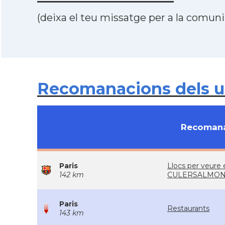
(deixa el teu missatge per a la comunit
Recomanacions dels us
Recomana
Paris
Llocs per veure 
142 km
CULERSALMON
Paris
Restaurants
143 km