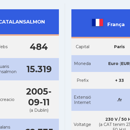
CATALANSALMON
França
484
ebs
Capital
Paris
Moneda
Euro
(
EUR
uaris
15.319
ansalmon
Prefix
+ 33
2005-
Extensió
creacio
09-11
.fr
Internet
(a Dublin)
230 V / 50 
Voltatge
(a CAT tenim 23
alans
50 Hz)