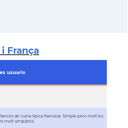
i França
s usuaris
rancès de cuina típica francesa. Simple pero molt bo
rs molt simpàtics.