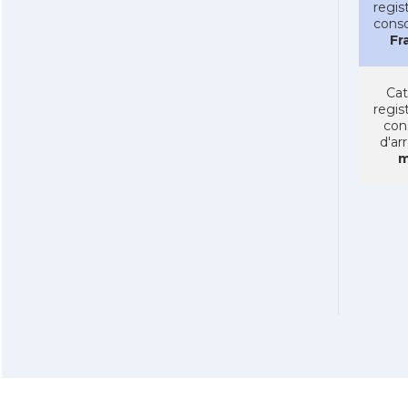
regist
conso
Fr
Cat
regist
con
d'ar
m