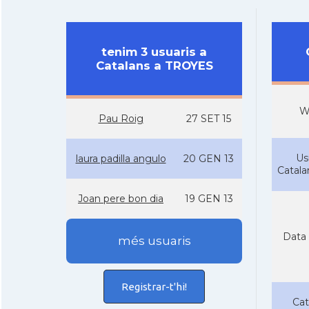
tenim 3 usuaris a
Catalans a TROYES
W
Pau Roig
27 SET 15
Us
laura padilla angulo
20 GEN 13
Catal
Joan pere bon dia
19 GEN 13
Data 
més usuaris
Registrar-t'hi!
Cat