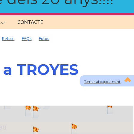
CONTACTE
Retorn
FAQs
Fotos
s a TROYES
Tornar al capdamunt
lau