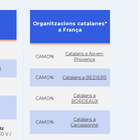
Organitzacions catalanes*
a França
Catalans a Aix-en-
CAMON
Provence
)
CAMON
Catalans a BEZIERS
Catalans a
CAMON
BORDEAUX
Catalans a
CAMON
Carcassonne
Hz
0 V /