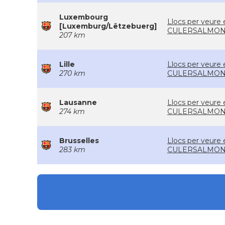
Luxembourg
Llocs per veure 
[Luxemburg/Lëtzebuerg]
CULERSALMON
207 km
Lille
Llocs per veure 
270 km
CULERSALMON
Lausanne
Llocs per veure 
274 km
CULERSALMON
Brusselles
Llocs per veure 
283 km
CULERSALMON