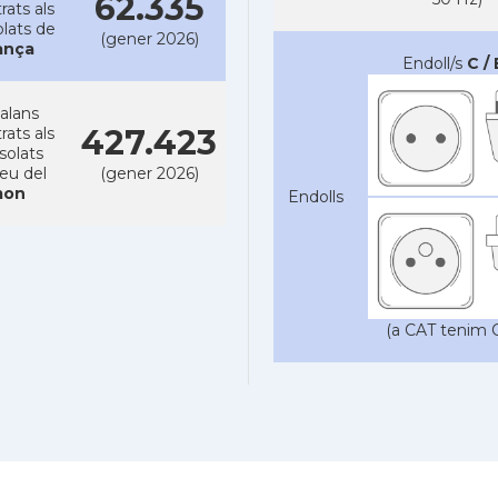
62.335
rats als
lats de
(gener 2026)
ança
Endoll/s
C / 
alans
427.423
rats als
solats
reu del
(gener 2026)
on
Endolls
(a CAT tenim C