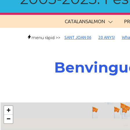
CATALANSALMON
P
menu ràpid >>
SANT JOAN 06
20 ANYS!
Wha
Benvingud
+
−
..