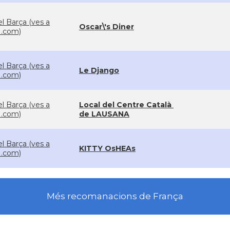
el Barça (ves a
Oscar\'s Diner
.com)
el Barça (ves a
Le Django
.com)
el Barça (ves a
Local del Centre Català
.com)
de LAUSANA
el Barça (ves a
KITTY OsHEAs
.com)
Més recomanacions de França