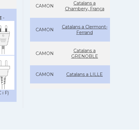
Catalans a
CAMON
Chambery, França
E
-
Catalans a Clermont-
CAMON
Ferrand
Catalans a
CAMON
GRENOBLE
CAMON
Catalans a LILLE
CAMON
Catalans a LYON
 i F)
Catalans a
CAMON
MARSEILLE /
MARSELLA