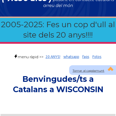
arreu del món
2005-2025: Fes un cop d'ull al
site dels 20 anys!!!!
menu ràpid >>
20 ANYS!
whatsapp
faqs
Fotos
Tornar al capdamunt
Benvingudes/ts a
Catalans a WISCONSIN