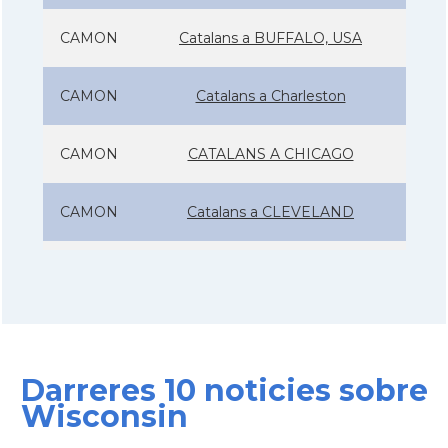
CAMON
Catalans a BUFFALO, USA
CAMON
Catalans a Charleston
CAMON
CATALANS A CHICAGO
CAMON
Catalans a CLEVELAND
CAMON
Catalans a COLORADO
CAMON
Catalans a COLUMBUS
Darreres 10 noticies sobre
CAMON
Catalans a CONNECTICUT
Wisconsin
CAMON
Catalans a DALLAS