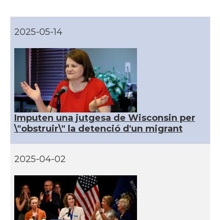
CAMON
Catalans a DAVIS
2025-05-14
CAMON
Catalans a DETROIT
CAMON
Catalans a DURHAM, NC
CAMON
Catalans a Hawaii
Imputen una jutgesa de Wisconsin per
\"obstruir\" la detenció d'un migrant
CAMON
Catalans a Houston - Texas
2025-04-02
CAMON
Catalans a INDIANA
CAMON
Catalans a IOWA