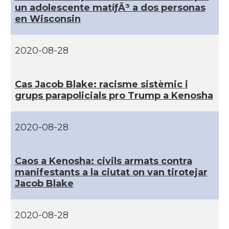
CAMON
Catalans a PHOENIX
un adolescente matíƒÂ³ a dos personas
en Wisconsin
CAMON
Catalans a Portland (OR)
2020-08-28
CAMON
Catalans a PROVIDENCE
Cas Jacob Blake: racisme sistèmic i
CAMON
Catalans a RENO
grups parapolicials pro Trump a Kenosha
CAMON
Catalans a SAINT LOUIS
2020-08-28
CAMON
Catalans a San Antonio - Texas
Caos a Kenosha: civils armats contra
manifestants a la ciutat on van tirotejar
CAMON
Catalans a San Diego
Jacob Blake
CAMON
Catalans a SAN FRANCISCO
2020-08-28