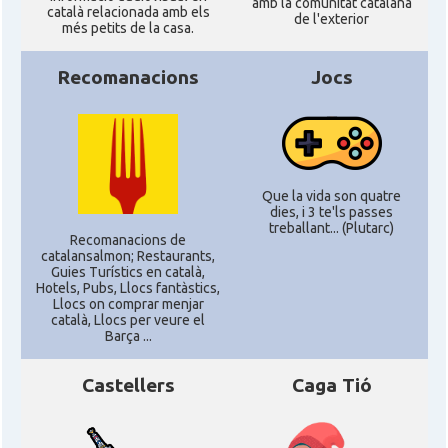
amb la comunitat catalana
català relacionada amb els
de l'exterior
més petits de la casa.
Casal
Fundació Paulí Bellet
Recomanacions
Jocs
North American Catalan Society
Casal
(NACS)
Acció
ACCIÓ a Austin
Que la vida son quatre
dies, i 3 te'ls passes
treballant... (Plutarc)
Acció
Acció a New York
Recomanacions de
catalansalmon; Restaurants,
Guies Turístics en català,
Hotels, Pubs, Llocs fantàstics,
Acció
ACCIÓ a Silicon Valley
Llocs on comprar menjar
català, Llocs per veure el
Barça ...
Acció
Acció a Washington DC
Castellers
Caga Tió
Acció
ACCIÓ Miami