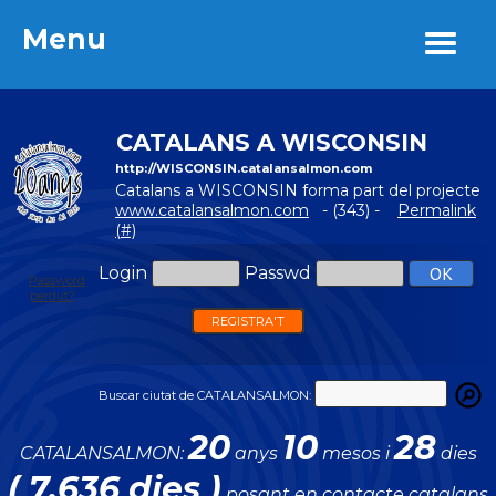
Menu
Menu
CATALANS A WISCONSIN
http://WISCONSIN.catalansalmon.com
Catalans a WISCONSIN forma part del projecte
www.catalansalmon.com
- (343) -
Permalink
(#)
Login
Passwd
Password
perdut?
REGISTRA'T
Buscar ciutat de CATALANSALMON:
20
10
28
CATALANSALMON:
anys
mesos i
dies
( 7.636 dies )
posant en contacte catalans