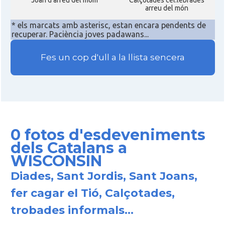
Joan d'arreu del móm
Calçotades cel.lebrades
arreu del món
* els marcats amb asterisc, estan encara pendents de
recuperar. Paciència joves padawans...
Fes un cop d'ull a la llista sencera
0 fotos d'esdeveniments
dels Catalans a
WISCONSIN
Diades, Sant Jordis, Sant Joans,
fer cagar el Tió, Calçotades,
trobades informals...