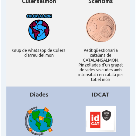
Culersalmon
5centims
Consolat
Consolat general a New York City
Consolat
Consolat general a San Francisco
Consolat
Consolat general a Washington
Grup de whatsapp de Culers
Petit qüestionari a
d'arreu del mon
catalans de
Ambaixada espanyola a Estats Units
CATALANSALMON.
Ambaixada
d'Amèrica
Pinzellades d'un grapat
de vides viscudes amb
intensitat i en català per
* + ambaixades i consolats
tot el món
Diades
IDCAT