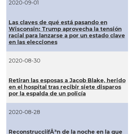
2020-09-01
CAMON
Catalans a NEBRASKA
Las claves de qué está pasando en
CAMON
Catalans a NEW MEXICO
Wisconsin: Trump aprovecha la tensión
racial para lanzarse a por un estado clave
en las elecciones
CAMON
Catalans a New Orleans
2020-08-30
CAMON
CATALANS A NEW YORK
CAMON
Catalans a OKLAHOMA
Retiran las esposas a Jacob Blake, herido
en el hospital tras recibir siete disparos
por la espalda de un policí­a
CAMON
Catalans a ORLANDO
2020-08-28
Catalans a Philadelphia,
CAMON
Pennsylvania, USA
ReconstrucciíƒÂ³n de la noche en la que