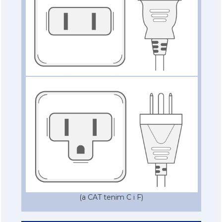
(a CAT tenim C i F)