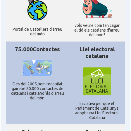
Delegació del Govern als Estats
Delegació
Units i Canadà (New York)
vols veure com fan cagar
Delegació del Govern als Estats
Portal de Castellers d'arreu
el tió els catalans d'arreu
Delegació
del món
Units i Canadà (Washington)
del mon?
75.000Contactes
Llei electoral
Consolat
Consolat general a Boston
catalana
Consolat
Consolat general a Chicago
Des del 2005,hem recopilat
Consolat
Consolat general a Houston
gairebé 80.000 contactes de
catalans i catalanòfils d'arreu
del món.
Consolat
Consolat general a Los Angeles
Iniciativa per que el
Parlament de Catalunya
adopti una Llei Electoral
Catalana
Consolat
Consolat general a Miami