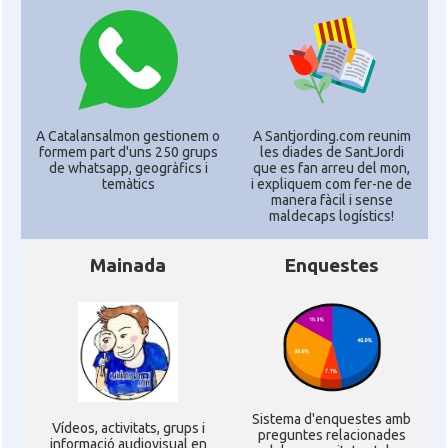
CAMON
Catalans a WISCONSIN
CAMON
Catalans a WYOMING
A Catalansalmon gestionem o
A Santjording.com reunim
formem part d'uns 250 grups
les diades de SantJordi
de whatsapp, geogràfics i
que es fan arreu del mon,
American Institute for Catalan
Casal
temàtics
i expliquem com fer-ne de
Studies (AICS)
manera fàcil i sense
maldecaps logí­stics!
Casal
Casal Català de Minnesota
Mainada
Enquestes
Casal
Casal Català del Nord de Califòrnia
Casal dels Països Catalans a
Casal
Califòrnia
Sistema d'enquestes amb
Ví­deos, activitats, grups i
preguntes relacionades
Casal
Catalan Institute of America
informació audiovisual en