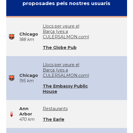
proposades pels nostres usuaris
Llocs per veure el
Barça (ves a
Chicago
CULERSALMON.com)
188 km
The Globe Pub
Llocs per veure el
Barça (ves a
Chicago
CULERSALMON.com)
195 km
The Embassy Public
House
Ann
Restaurants
Arbor
470 km
The Earle