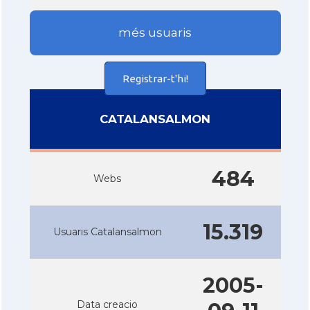
més usuaris
Registrar-t'hi!
CATALANSALMON
484
Webs
15.319
Usuaris Catalansalmon
2005-
Data creacio