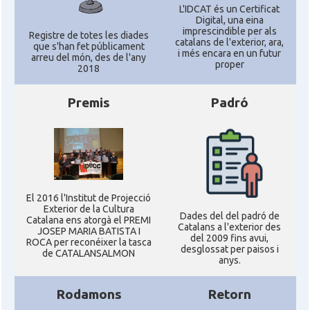
L'IDCAT és un Certificat
Digital, una eina
imprescindible per als
Registre de totes les diades
catalans de l'exterior, ara,
que s'han fet públicament
i més encara en un futur
arreu del món, des de l'any
proper
2018
Premis
Padró
El 2016 l'Institut de Projecció
Exterior de la Cultura
Dades del del padró de
Catalana ens atorgà el PREMI
Catalans a l'exterior des
JOSEP MARIA BATISTA I
del 2009 fins avui,
ROCA per reconéixer la tasca
desglossat per paisos i
de CATALANSALMON
anys.
Rodamons
Retorn