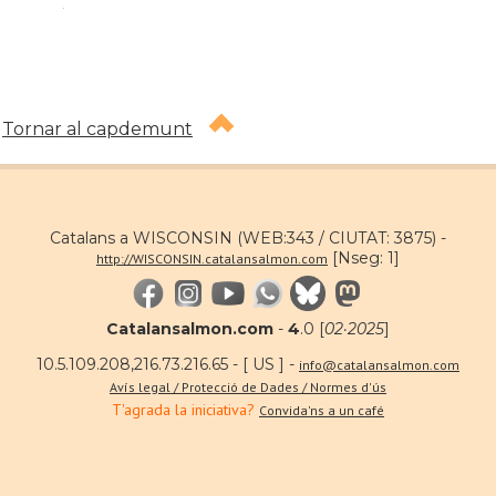
.
Tornar al capdemunt
Catalans a WISCONSIN (WEB:343 / CIUTAT: 3875) -
[Nseg: 1]
http://WISCONSIN.catalansalmon.com
Catalansalmon.com
-
4
.0 [
02·2025
]
10.5.109.208,216.73.216.65 - [ US ] -
info@catalansalmon.com
Avís legal / Protecció de Dades / Normes d'ús
T'agrada la iniciativa?
Convida'ns a un café