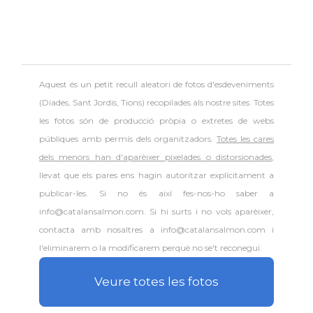
Aquest és un petit recull aleatori de
fotos d'esdeveniments
(Diades, Sant Jordis, Tions) recopilades als nostre sites. Totes
les fotos són de producció pròpia o extretes de webs
públiques amb permís dels organitzadors.
Totes les cares
dels menors han d'aparèixer pixelades o distorsionades
,
llevat que els pares ens hagin autoritzar explícitament a
publicar-les. Si no és així fes-nos-ho saber a
info@catalansalmon.com. Si hi surts i no vols aparèixer,
contacta amb nosaltres a info@catalansalmon.com i
l'eliminarem o la modificarem perquè no se't reconegui.
Veure totes les fotos