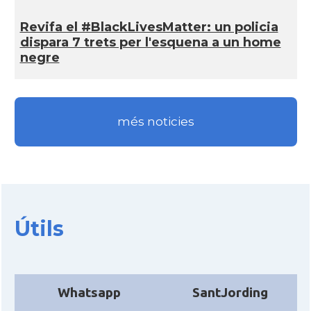
CAMON
Catalans a Sarasota, Florida, USA
Revifa el #BlackLivesMatter: un policia
dispara 7 trets per l'esquena a un home
CAMON
Catalans a SEATTLE
negre
Catalans a Silicon Valley (San Jose),
CAMON
California, USA
més noticies
CAMON
Catalans a TAMPA
CAMON
Catalans a TENNESSEE
Útils
CAMON
Catalans a UTAH
CAMON
Catalans a VIRGINIA
Whatsapp
SantJording
CAMON
Catalans a WASHINGTON DC