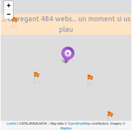
+
−
... carregant 484 webs... un moment si us
plau
Leaflet
| CATALANSALMON :: Map data ©
OpenStreetMap
contributors, Imagery ©
Mapbox