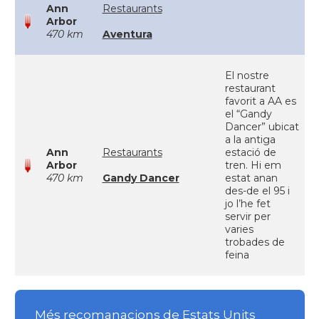
Ann
Restaurants
Arbor
470 km
Aventura
El nostre
restaurant
favorit a AA es
el “Gandy
Dancer” ubicat
a la antiga
Ann
Restaurants
estació de
Arbor
tren. Hi em
470 km
Gandy Dancer
estat anan
des-de el 95 i
jo l’he fet
servir per
varies
trobades de
feina
Més recomanacions de Estats Units