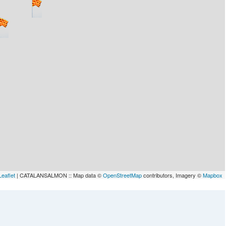
Leaflet
| CATALANSALMON :: Map data ©
OpenStreetMap
contributors, Imagery ©
Mapbox