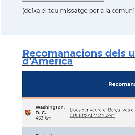
(deixa el teu missatge per a la comunit
Recomanacions dels usu
d'Amèrica
Recomana
Washington,
Llocs per veure el Barça (ves a
D. C.
CULERSALMON.com)
403 km