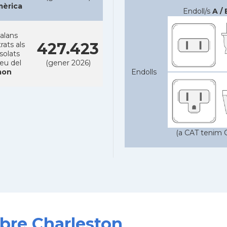
mèrica
Endoll/s
A / 
alans
427.423
rats als
solats
reu del
(gener 2026)
on
Endolls
(a CAT tenim C
obre Charleston