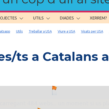
ROJECTES
UTILS
DIADES
XERREM?
atsapp
Utils
Treballar a USA
Viure a USA
Visats per USA
s/ts a Catalans a
. carregant 484 webs... un moment si us p