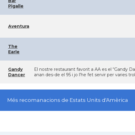
Bar
Pigalle
Aventura
The
Earle
Gandy
El nostre restaurant favorit a AA es el “Gandy Da
Dancer
anan des-de el 95 i jo l’he fet servir per varies t
Més recomanacions de Estats Units d'Amèrica