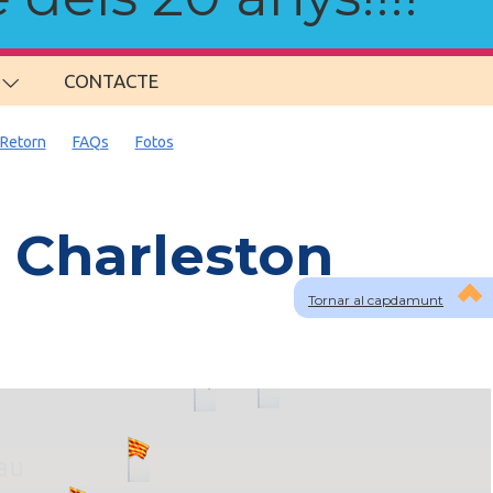
CONTACTE
Retorn
FAQs
Fotos
 Charleston
Tornar al capdamunt
lau