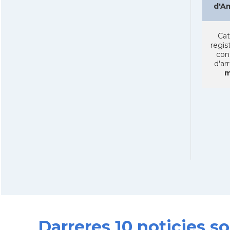
d'A
Cat
regist
con
d'ar
m
Darreres 10 noticies s