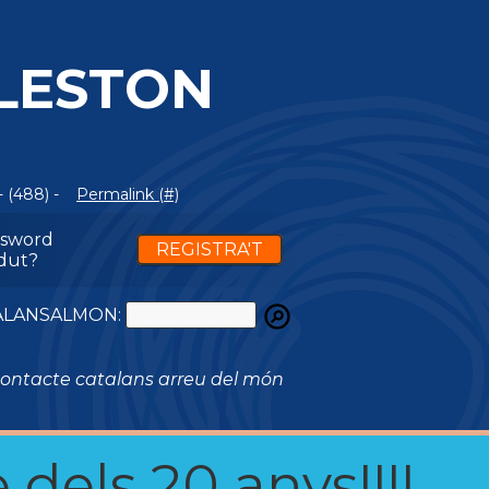
LESTON
 (488) -
Permalink (#)
ssword
REGISTRA'T
dut?
ATALANSALMON:
ontacte catalans arreu del món
 dels 20 anys!!!!