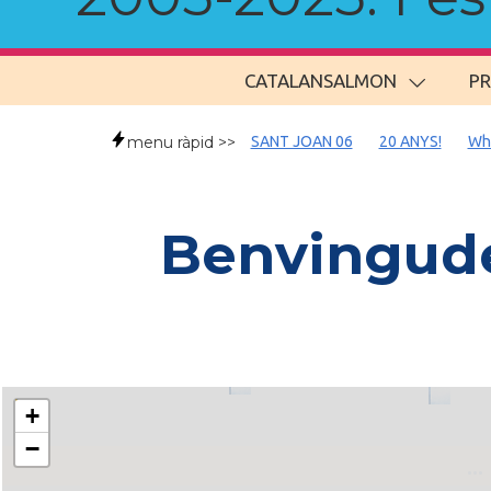
CATALANSALMON
P
menu ràpid >>
SANT JOAN 06
20 ANYS!
Wh
Benvingude
+
−
..