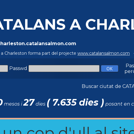
ATALANS A CHAR
/charleston.catalansalmon.com
 a Charleston forma part del projecte
www.catalansalmon.com
-
Pa
Passwd
per
Buscar ciutat de C
0
27
( 7.635 dies )
mesos i
dies
posant en c
n cop d'ull al site