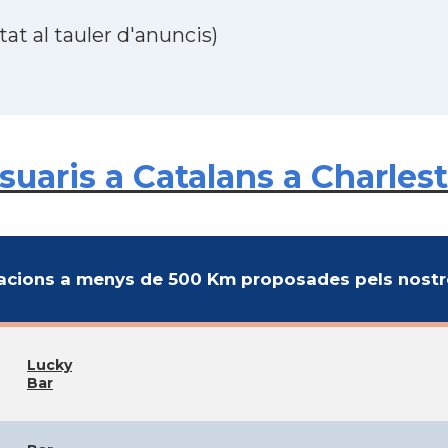
at al tauler d'anuncis)
aris a Catalans a Charlest
cions a menys de 500 Km proposades pels nostre
Lucky
Bar