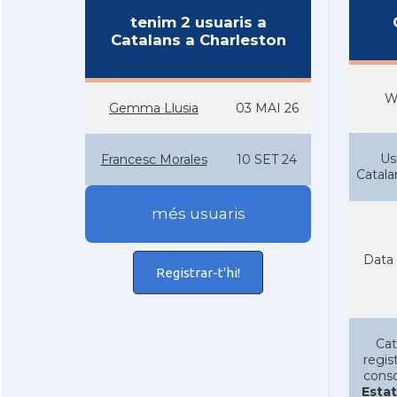
tenim 2 usuaris a
Catalans a Charleston
W
Gemma Llusia
03 MAI 26
Us
Francesc Morales
10 SET 24
Catal
més usuaris
Data 
Registrar-t'hi!
Cat
regist
conso
Estat