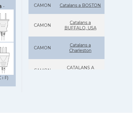
CAMON
Catalans a BOSTON
B
-
Catalans a
CAMON
BUFFALO, USA
Catalans a
CAMON
Charleston
CATALANS A
CAMON
CHICAGO
 i F)
Catalans a
CAMON
CLEVELAND
Catalans a
CAMON
COLORADO