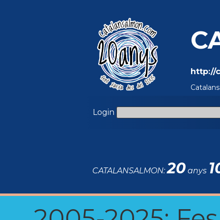
C
http:/
Catalans
Login
20
1
CATALANSALMON:
anys
2005-2025: Fes u