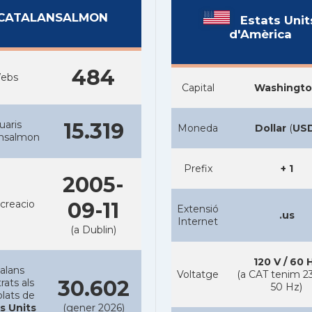
CATALANSALMON
Estats Unit
d'Amèrica
484
ebs
Capital
Washingt
uaris
15.319
Moneda
Dollar
(
US
ansalmon
Prefix
+ 1
2005-
creacio
09-11
Extensió
.us
Internet
(a Dublin)
120 V / 60 
alans
Voltatge
(a CAT tenim 23
30.602
rats als
50 Hz)
lats de
s Units
(gener 2026)