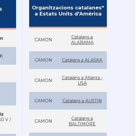
Organitzacions catalanes*
s
a Estats Units d'Amèrica
Catalans a
on
CAMON
ALABAMA
D
)
CAMON
Catalans a ALASKA
Catalans a Atlanta -
CAMON
USA
CAMON
Catalans a AUSTIN
Hz
Catalans a
0 V /
CAMON
BALTIMORE