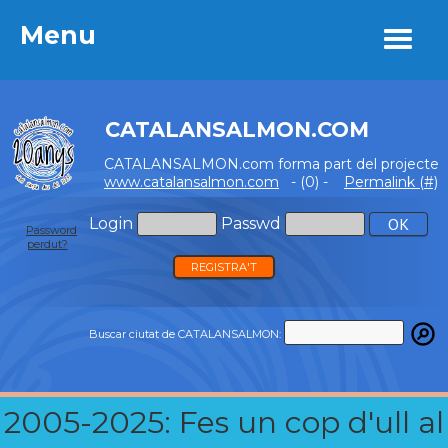
Menu
Menu
CATALANSALMON.COM
CATALANSALMON.com forma part del projecte
www.catalansalmon.com
- (0) -
Permalink (#)
Login
Passwd
Password
perdut?
REGISTRA'T
Buscar ciutat de CATALANSALMON:
2005-2025: Fes un cop d'ull al