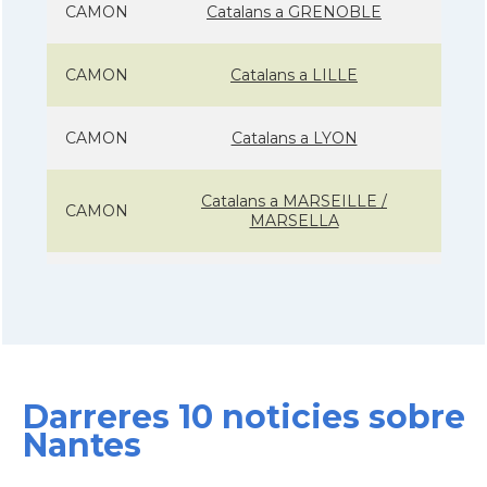
CAMON
Catalans a GRENOBLE
CAMON
Catalans a LILLE
CAMON
Catalans a LYON
Catalans a MARSEILLE /
CAMON
MARSELLA
CAMON
Catalans a Metz - França
CAMON
Catalans a Montpellier - França
Darreres 10 noticies sobre
CAMON
Catalans a NANCY
Nantes
CAMON
Catalans a Nantes