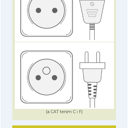
(a CAT tenim C i F)