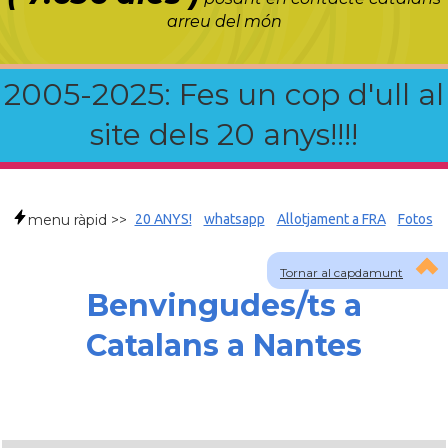
arreu del món
2005-2025: Fes un cop d'ull al
site dels 20 anys!!!!
menu ràpid >>
20 ANYS!
whatsapp
Allotjament a FRA
Fotos
Tornar al capdamunt
Benvingudes/ts a
Catalans a Nantes