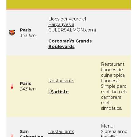
Llocs per veure el
Barça (ves a
Paris
CULERSALMON.com)
343 km
Corcoran\'s Grands
Boulevards
Restaurant
francès de
cuina típica
Restaurants
francesa.
Paris
Simple pero
343 km
L\'artiste
molt bo i els
cambrers
molt
simpàtics.
Menu
San
Restaurants
Sidrería amb