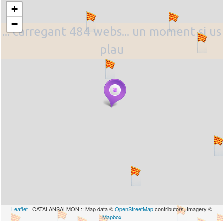
+
−
... carregant 484 webs... un moment si us
plau
Leaflet
| CATALANSALMON :: Map data ©
OpenStreetMap
contributors, Imagery ©
Mapbox