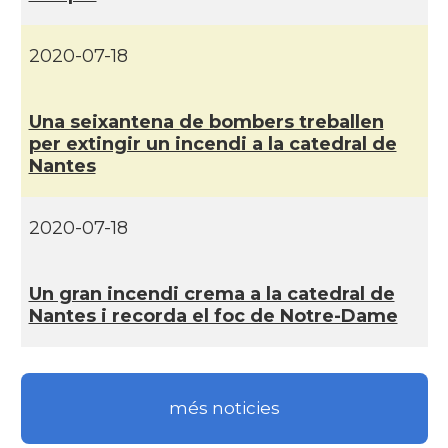
Casal
Centre Català d'Occitània
2020-07-18
Centre Cultural Català - Casal Jaume
Casal
I de Perpinyà
Una seixantena de bombers treballen
per extingir un incendi a la catedral de
Nantes
Casal
Cercle Català de Marsella
Acció
Oficina d'ACCIÓ Paris
2020-07-18
Delegació
Delegació del Govern a França
Un gran incendi crema a la catedral de
Nantes i recorda el foc de Notre-Dame
Consolat
Consolat general a Bayonne
Consolat
Consolat general a Bordeaux
més noticies