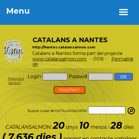
Menu
Menu
CATALANS A NANTES
http://Nantes.catalansalmon.com
Catalans a Nantes forma part del projecte
www.catalansalmon.com
- (109) -
Permalink
(#)
Login
Passwd
Password
perdut?
REGISTRA'T
Buscar ciutat de CATALANSALMON:
20
10
28
CATALANSALMON:
anys
mesos i
dies
( 7.636 dies )
posant en contacte catalans