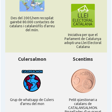
Des del 2005,hem recopilat
gairebé 80.000 contactes de
catalans i catalanòfils d'arreu
del món.
Iniciativa per que el
Parlament de Catalunya
adopti una Llei Electoral
Catalana
Culersalmon
5centims
Grup de whatsapp de Culers
Petit qüestionari a
d'arreu del mon
catalans de
CATALANSALMON.
Pinzellades d'un grapat