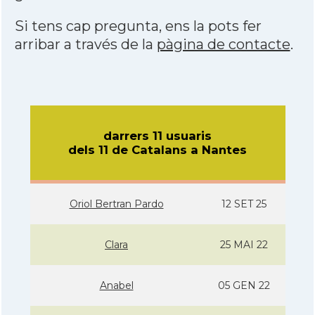
Si tens cap pregunta, ens la pots fer
arribar a través de la
pàgina de contacte
.
darrers 11 usuaris
dels 11 de Catalans a Nantes
Oriol Bertran Pardo
12 SET 25
Clara
25 MAI 22
Anabel
05 GEN 22