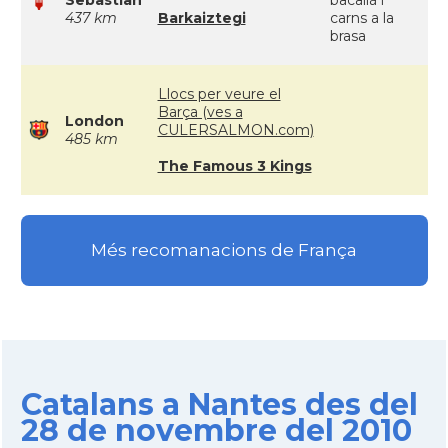
Sebastian
bacallà i
437 km
Barkaiztegi
carns a la
brasa
Llocs per veure el
Barça (ves a
London
CULERSALMON.com)
485 km
The Famous 3 Kings
Més recomanacions de França
Catalans a Nantes des del
28 de novembre del 2010