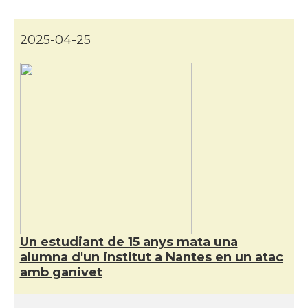
CAMON
Catalans a Nice, Niça
2025-04-25
CAMON
CATALANS A PARIS
CAMON
Catalans a PERPINYA
CAMON
Catalans a REIMS
CAMON
Catalans a RENNES
CAMON
Catalans a Rouen
Un estudiant de 15 anys mata una
alumna d'un institut a Nantes en un atac
CAMON
Catalans a STRASBOURG
amb ganivet