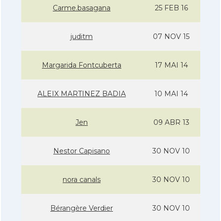
Carme.basagana
25 FEB 16
juditm
07 NOV 15
Margarida Fontcuberta
17 MAI 14
ALEIX MARTINEZ BADIA
10 MAI 14
Jen
09 ABR 13
Nestor Capisano
30 NOV 10
nora canals
30 NOV 10
Bérangère Verdier
30 NOV 10