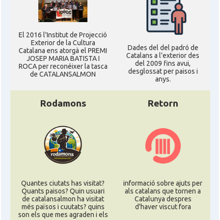
El 2016 l'Institut de Projecció
Exterior de la Cultura
Dades del del padró de
Catalana ens atorgà el PREMI
Catalans a l'exterior des
JOSEP MARIA BATISTA I
del 2009 fins avui,
ROCA per reconéixer la tasca
desglossat per paisos i
de CATALANSALMON
anys.
Rodamons
Retorn
Quantes ciutats has visitat?
informació sobre ajuts per
Quants paisos? Quin usuari
als catalans que tornen a
de catalansalmon ha visitat
Catalunya despres
més països i cuutats? quins
d'haver viscut fora
son els que mes agraden i els