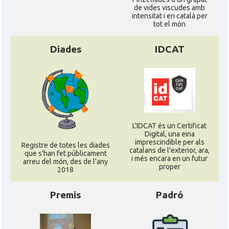
de vides viscudes amb
intensitat i en català per
tot el món
Diades
IDCAT
L'IDCAT és un Certificat
Digital, una eina
imprescindible per als
Registre de totes les diades
catalans de l'exterior, ara,
que s'han fet públicament
i més encara en un futur
arreu del món, des de l'any
proper
2018
Premis
Padró