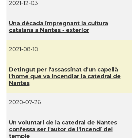
CAMON
Catalans a Toulouse
2021-12-03
CAMON
Catalans a TROYES
Una dècada impregnant la cultura
catalana a Nantes - exterior
Ateneu Català de l'Eurodistrict
Casal
Strasbourg-Ortenau
2021-08-10
Casal Català de Grenoble (Maison de
Casal
Catalogne)
Detingut per l'assassinat d'un capellà
l'home que va incendiar la catedral de
Nantes
Casal Català de Nantes "Tirant lo
Casal
Blanc\"
2020-07-26
Casal Català de Tolosa de
Casal
Llenguadoc
Un voluntari de la catedral de Nantes
confessa ser l'autor de l'incendi del
Casal
Casal de Catalunya de París
temple