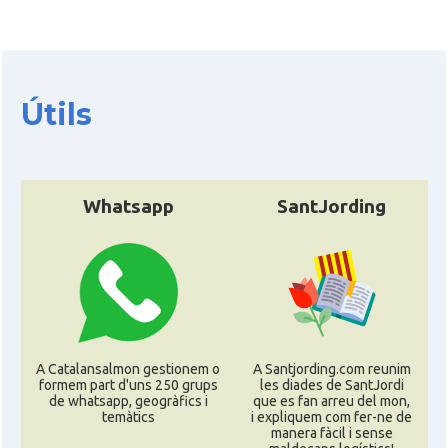
Consolat
Consolat general a Lyon
Consolat
Consolat general a Marseille
Útils
Consolat
Consolat general a Montpellier
Consolat
Consolat general a Paris
Whatsapp
SantJording
Consolat
Consolat general a Pau
Consolat
Consolat general a Perpinyà
Consolat
Consolat general a Strasbourg
A Catalansalmon gestionem o
A Santjording.com reunim
formem part d'uns 250 grups
les diades de SantJordi
de whatsapp, geogràfics i
que es fan arreu del mon,
Consolat
Consolat general a Toulouse
temàtics
i expliquem com fer-ne de
manera fàcil i sense