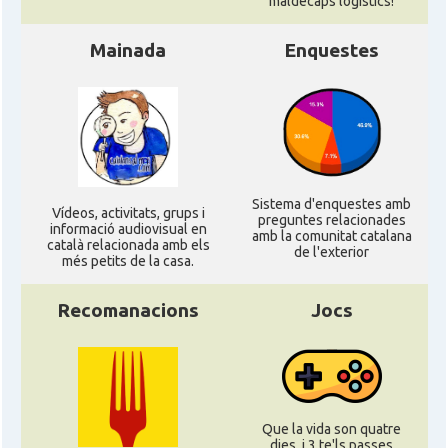
maldecaps logí­stics!
Ambaixada
Ambaixada espanyola a França
Mainada
Enquestes
* + ambaixades i consolats
Sistema d'enquestes amb
Ví­deos, activitats, grups i
preguntes relacionades
informació audiovisual en
amb la comunitat catalana
català relacionada amb els
de l'exterior
més petits de la casa.
Recomanacions
Jocs
Que la vida son quatre
dies, i 3 te'ls passes