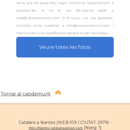
llevat que els pares ens hagin autoritzar explícitament a
publicar-les. Si no és així fes-nos-ho saber a
info@catalansalmon.com. Si hi surts i no vols aparèixer,
contacta amb nosaltres a info@catalansalmon.com i
l'eliminarem o la modificarem perquè no se't reconegui.
Veure totes les fotos
.
Tornar al capdemunt
Catalans a Nantes (WEB:109 / CIUTAT: 2979) -
[Nseg: 1]
http://Nantes.catalansalmon.com