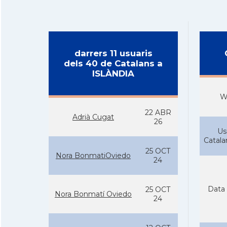
darrers 11 usuaris
dels 40 de Catalans a
ISLÀNDIA
W
22 ABR
Adrià Cugat
26
Us
Catal
25 OCT
Nora BonmatiOviedo
24
Data 
25 OCT
Nora Bonmatí­ Oviedo
24