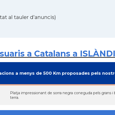
at al tauler d'anuncis)
uaris a Catalans a ISLÀND
cions a menys de 500 Km proposades pels nostre
Platja impressionant de sorra negra coneguda pels grans i b
terra.