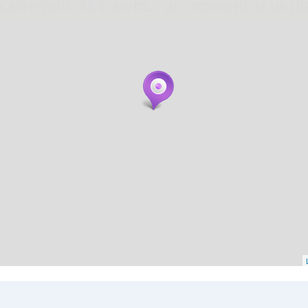
. carregant 484 webs... un moment si us p