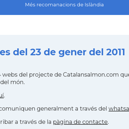
Més recomanacions de Islàndia
s del 23 de gener del 2011
4 webs del projecte de Catalansalmon.com que
 del món.
uí
.
s comuniquen generalment a través del
whats
ribar a través de la
pàgina de contacte
.