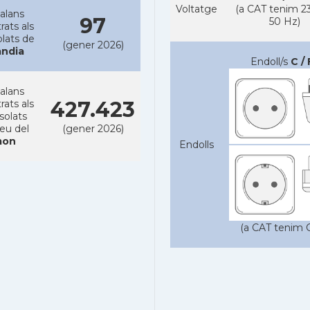
Voltatge
(a CAT tenim 23
alans
97
50 Hz)
rats als
lats de
(gener 2026)
àndia
Endoll/s
C / 
alans
427.423
rats als
solats
reu del
(gener 2026)
on
Endolls
(a CAT tenim C