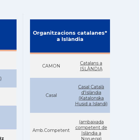
Organitzacions catalanes*
a Islàndia
Catalans a
CAMON
ISLÀNDIA
K
)
Casal Català
d'Islàndia
Casal
(Katalonska
Husid a Islandi)
(ambaixada
competent de
Amb.Competent
Islàndia a
Hz
Noruega)