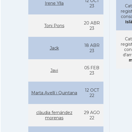
12 OCT
Irene Ylla
23
Cat
regist
conso
Isl
20 ABR
Toni Pons
23
Cat
regist
18 ABR
Jack
con
23
d'ar
m
05 FEB
Javi
23
12 OCT
Marta Avellí­ i Quintana
22
clàudia fernández
29 AGO
morenas
22