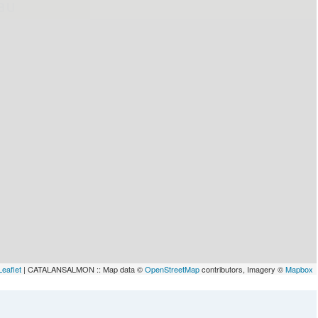
lau
Leaflet
| CATALANSALMON :: Map data ©
OpenStreetMap
contributors, Imagery ©
Mapbox