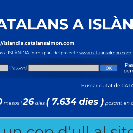
ATALANS A ISLÀ
://Islandia.catalansalmon.com
ns a ISLÀNDIA forma part del projecte
www.catalansalmon.com
Pa
Passwd
per
Buscar ciutat de C
0
26
( 7.634 dies )
mesos i
dies
posant en c
n cop d'ull al site