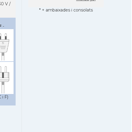
0 V /
* + ambaixades i consolats
F
-
 i F)