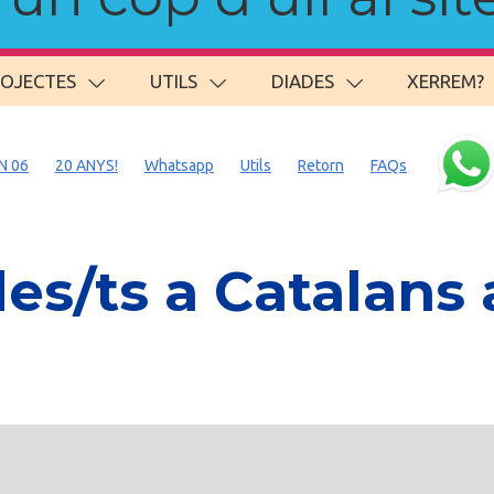
ROJECTES
UTILS
DIADES
XERREM?
N 06
20 ANYS!
Whatsapp
Utils
Retorn
FAQs
s/ts a Catalans