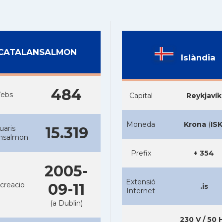
CATALANSALMON
Islàndia
484
ebs
Capital
Reykjavík
Moneda
Krona
(
IS
uaris
15.319
ansalmon
Prefix
+ 354
2005-
Extensió
creacio
09-11
.is
Internet
(a Dublin)
230 V / 50 