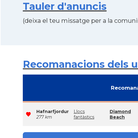
Tauler d'anuncis
(deixa el teu missatge per a la comunit
Recomanacions dels us
Recomana
Hafnarfjordur
Llocs
Diamond
277 km
fantàstics
Beach