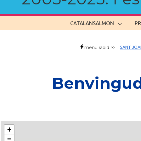
CATALANSALMON
P
menu ràpid >>
SANT JOA
Benvingude
+
−