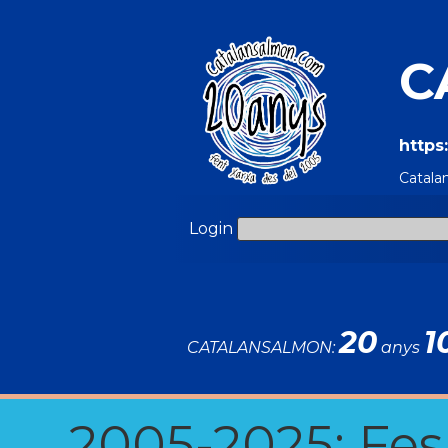
C
https
Catala
Login
20
1
CATALANSALMON:
anys
2005-2025: Fes u