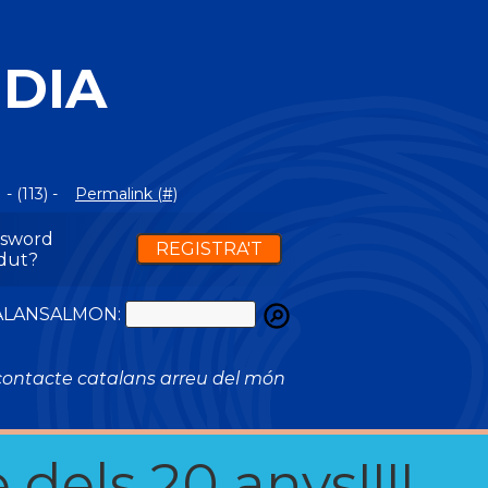
NDIA
- (113) -
Permalink (#)
ssword
REGISTRA'T
dut?
ATALANSALMON:
ontacte catalans arreu del món
 dels 20 anys!!!!