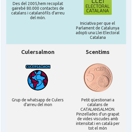
Des del 2005,hem recopilat
gairebé 80.000 contactes de
catalans i catalanòfils d'arreu
del món.
Iniciativa per que el
Parlament de Catalunya
adopti una Llei Electoral
Catalana
Culersalmon
5centims
Grup de whatsapp de Culers
Petit qüestionari a
d'arreu del mon
catalans de
CATALANSALMON.
Pinzellades d'un grapat
de vides viscudes amb
intensitat i en català per
tot el món