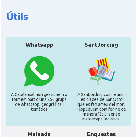
Útils
Whatsapp
SantJording
A Catalansalmon gestionem o
A Santjording.com reunim
formem part d'uns 250 grups
les diades de SantJordi
de whatsapp, geogràfics i
que es fan arreu del mon,
temàtics
i expliquem com fer-ne de
manera fàcil i sense
maldecaps logí­stics!
Mainada
Enquestes