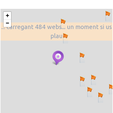
+
−
... carregant 484 webs... un moment si us
plau