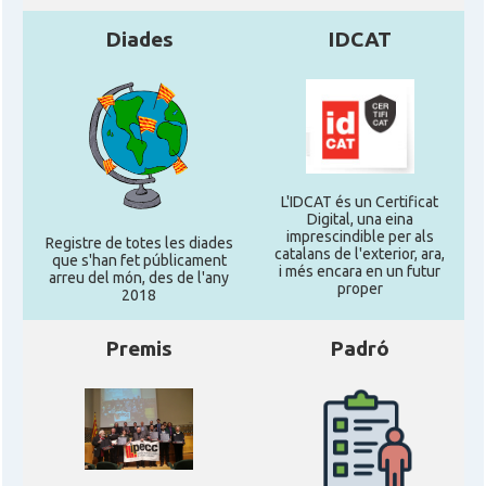
Diades
IDCAT
L'IDCAT és un Certificat
Digital, una eina
imprescindible per als
Registre de totes les diades
catalans de l'exterior, ara,
que s'han fet públicament
i més encara en un futur
arreu del món, des de l'any
proper
2018
Premis
Padró