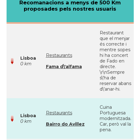
Recomanacions a menys de 500 Km
proposades pels nostres usuaris
Restaurant
que el menjar
és correcte i
mentre sopes
Restaurants
hi ha concert
Lisboa
de Fado en
0 km
Fama d\'alfama
directe.
\r\nSempre
s\'ha de
reservar abans
d\'anar-hi.
Cuina
Restaurants
Portuguesa
Lisboa
modernitzada.
0 km
Bairro do Avillez
Car, però val la
pena.