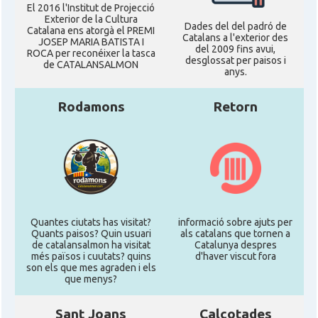
El 2016 l'Institut de Projecció
Exterior de la Cultura
Dades del del padró de
Catalana ens atorgà el PREMI
Catalans a l'exterior des
JOSEP MARIA BATISTA I
del 2009 fins avui,
ROCA per reconéixer la tasca
desglossat per paisos i
de CATALANSALMON
anys.
Rodamons
Retorn
Quantes ciutats has visitat?
informació sobre ajuts per
Quants paisos? Quin usuari
als catalans que tornen a
de catalansalmon ha visitat
Catalunya despres
més països i cuutats? quins
d'haver viscut fora
son els que mes agraden i els
que menys?
Sant Joans
Calçotades