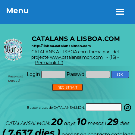
Menu
Menu
CATALANS A LISBOA.COM
http://lisboa.catalansalmon.com
CATALANS A LISBOA.com forma part del
projecte
www.catalansalmon.com
- (16) -
Permalink (#)
Login
Passwd
Password
perdut?
REGISTRA'T
Buscar ciutat de CATALANSALMON:
20
10
29
CATALANSALMON:
anys
mesos i
dies
( 7.637 dies )
posant en contacte catalans