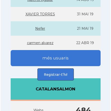
XAVIER TORRES
31 MAI 19
Nefer
21 MAI 19
carmen alvarez
22 ABR 19
més usuaris
Registrar-t'hi!
CATALANSALMON
484
Webs