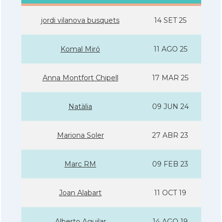
jordi vilanova busquets
14 SET 25
Komal Miró
11 AGO 25
Anna Montfort Chipell
17 MAR 25
Natàlia
09 JUN 24
Mariona Soler
27 ABR 23
Marc RM
09 FEB 23
Joan Alabart
11 OCT 19
Alberto Aguilar
14 AGO 19