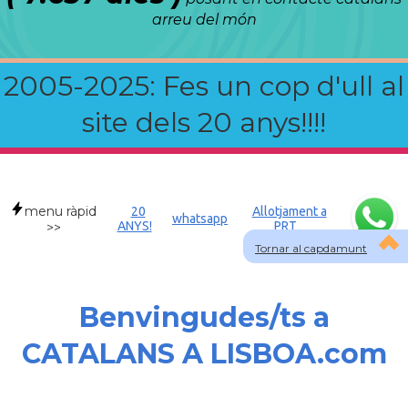
arreu del món
2005-2025: Fes un cop d'ull al
site dels 20 anys!!!!
menu ràpid
20
Allotjament a
whatsapp
ANYS!
PRT
>>
Tornar al capdamunt
Benvingudes/ts a
CATALANS A LISBOA.com