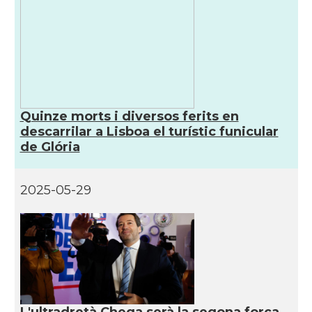
Quinze morts i diversos ferits en
descarrilar a Lisboa el turístic funicular
de Glória
2025-05-29
L'ultradretà Chega serà la segona força