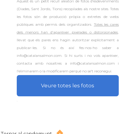
Aquest és un petit recull aleatori de
fotos d'esdeveniments
(Diades, Sant Jordis, Tions) recopilades als nostre sites. Totes
les fotos són de producció pròpia o extretes de webs
públiques amb permís dels organitzadors.
Totes les cares
dels menors han d'aparèixer pixelades o distorsionades
,
llevat que els pares ens hagin autoritzar explícitament a
publicar-les. Si no és així fes-nos-ho saber a
info@catalansalmon.com. Si hi surts i no vols aparèixer,
contacta amb nosaltres a info@catalansalmon.com i
l'eliminarem o la modificarem perquè no se't reconegui.
Veure totes les fotos
.
Tornar al capdemunt