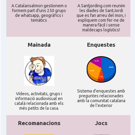
A Catalansalmon gestionem o
A Santjording.com reunim
formem part d'uns 250 grups
les diades de SantJordi
de whatsapp, geogràfics i
que es fan arreu del mon, i
temàtics
expliquem com fer-ne de
manera fàcil i sense
maldecaps logí­stics!
Mainada
Enquestes
Sistema d'enquestes amb
Ví­deos, activitats, grups i
preguntes relacionades
informació audiovisual en
amb la comunitat catalana
català relacionada amb els
de l'exterior
més petits de la casa.
Recomanacions
Jocs