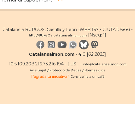
Catalans a BURGOS, Castilla y Leon (WEB:167 / CIUTAT: 688) -
[Nseg: 1]
http://BURGOS.catalansalmon.com
Catalansalmon.com
-
4
.0 [
02·2025
]
10.5.109.208,216.73.216.194 - [ US ] -
info@catalansalmon.com
Avís legal / Protecció de Dades / Normes d'ús
T'agrada la iniciativa?
Convida'ns a un café