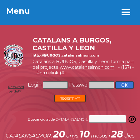
Menu
Menu
CATALANS A BURGOS,
CASTILLA Y LEON
http://BURGOS.catalansalmon.com
Catalans a BURGOS, Castilla y Leon forma part
del projecte
www.catalansalmon.com
- (167) -
Permalink (#)
Login
Passwd
Password
perdut?
REGISTRA'T
Buscar ciutat de CATALANSALMON:
20
10
28
CATALANSALMON:
anys
mesos i
dies