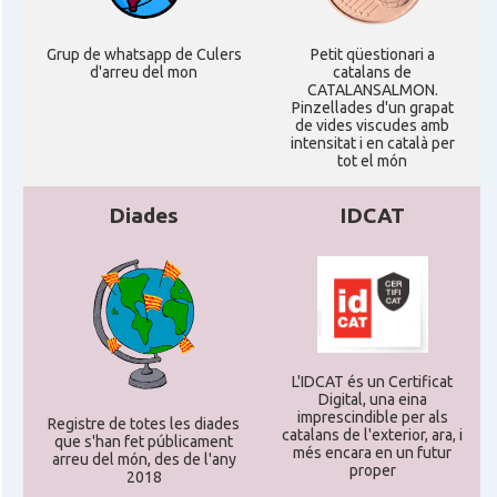
Grup de whatsapp de Culers
Petit qüestionari a
d'arreu del mon
catalans de
CATALANSALMON.
Pinzellades d'un grapat
de vides viscudes amb
intensitat i en català per
tot el món
Diades
IDCAT
L'IDCAT és un Certificat
Digital, una eina
imprescindible per als
Registre de totes les diades
catalans de l'exterior, ara, i
que s'han fet públicament
més encara en un futur
arreu del món, des de l'any
proper
2018