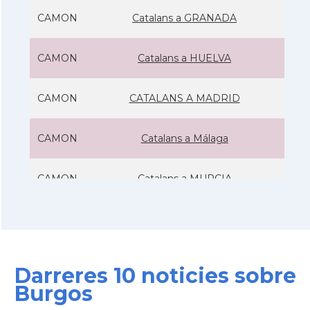
CAMON
Catalans a GRANADA
CAMON
Catalans a HUELVA
CAMON
CATALANS A MADRID
CAMON
Catalans a Málaga
CAMON
Catalans a MURCIA
CAMON
Catalans a Pamplona, Iruña
CAMON
Catalans a SANTANDER
Darreres 10 noticies sobre
Burgos
CAMON
Catalans a SEVILLA