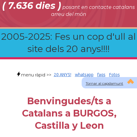
( 7.636 dies )
posant en contacte catalans
arreu del món
2005-2025: Fes un cop d'ull al
site dels 20 anys!!!!
menu ràpid >>
20 ANYS!
whatsapp
faqs
Fotos
Tornar al capdamunt
Benvingudes/ts a
Catalans a BURGOS,
Castilla y Leon