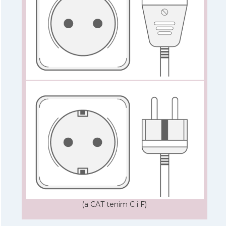
(a CAT tenim C i F)