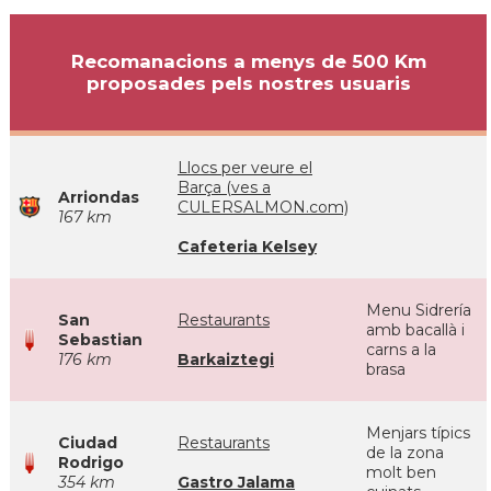
Recomanacions a menys de 500 Km
proposades pels nostres usuaris
Llocs per veure el
Barça (ves a
Arriondas
CULERSALMON.com)
167 km
Cafeteria Kelsey
Menu Sidrería
San
Restaurants
amb bacallà i
Sebastian
carns a la
176 km
Barkaiztegi
brasa
Menjars típics
Ciudad
Restaurants
de la zona
Rodrigo
molt ben
354 km
Gastro Jalama