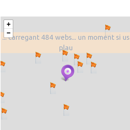
+
−
... carregant 484 webs... un moment si us
plau