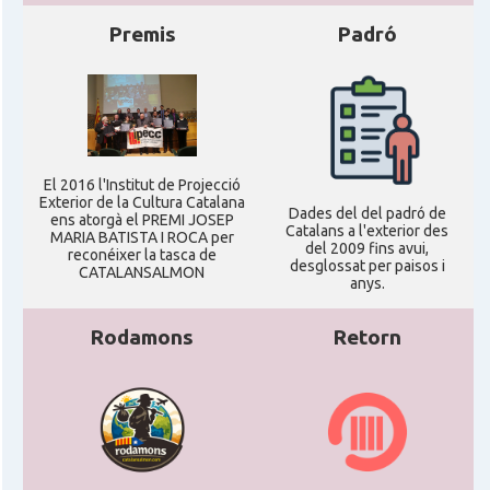
Premis
Padró
El 2016 l'Institut de Projecció
Exterior de la Cultura Catalana
Dades del del padró de
ens atorgà el PREMI JOSEP
Catalans a l'exterior des
MARIA BATISTA I ROCA per
del 2009 fins avui,
reconéixer la tasca de
desglossat per paisos i
CATALANSALMON
anys.
Rodamons
Retorn