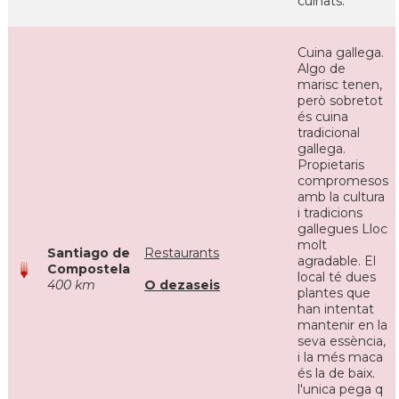
cuinats.
Cuina gallega.
Algo de
marisc tenen,
però sobretot
és cuina
tradicional
gallega.
Propietaris
compromesos
amb la cultura
i tradicions
gallegues Lloc
molt
Santiago de
Restaurants
agradable. El
Compostela
local té dues
400 km
O dezaseis
plantes que
han intentat
mantenir en la
seva essència,
i la més maca
és la de baix.
l'unica pega q