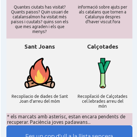
Quantes ciutats has visitat?
informació sobre ajuts per
Quants paisos? Quin usuari de
als catalans que tornen a
catalansalmon ha visitat més
Catalunya despres
països i cuutats? quins son els
d'haver viscut fora
que mes agraden i els que
menys?
Sant Joans
Calçotades
Recopliacio de diades de Sant
Recopilació de Calçotades
Joan d'arreu del móm
cel.lebrades arreu del
món
* els marcats amb asterisc, estan encara pendents de
recuperar. Paciència joves padawans...
Fes un cop d'ull a la llista sencera