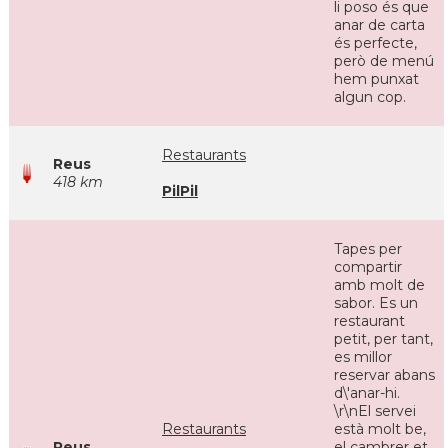
li poso és que
anar de carta
és perfecte,
però de menú
hem punxat
algun cop.
Restaurants
Reus
418 km
PilPil
Tapes per
compartir
amb molt de
sabor. Es un
restaurant
petit, per tant,
es millor
reservar abans
d\'anar-hi.
\r\nEl servei
Restaurants
està molt be,
Reus
el cambrer et