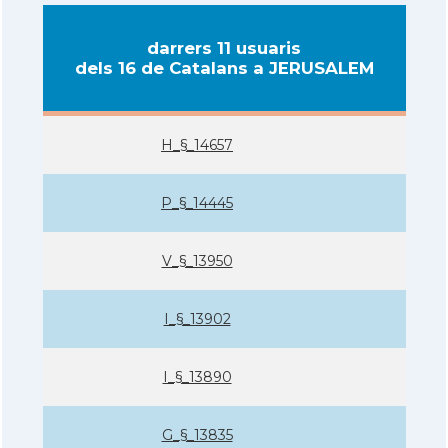
darrers 11 usuaris
dels 16 de Catalans a JERUSALEM
H_§_14657
P_§_14445
V_§_13950
I_§_13902
I_§_13890
G_§_13835