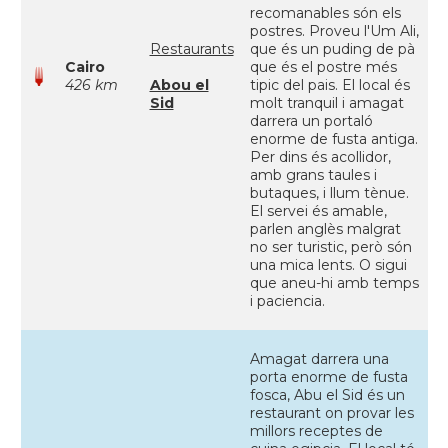
recomanables són els
postres. Proveu l'Um Ali,
Restaurants
que és un puding de pà
Cairo
que és el postre més
426 km
Abou el
tipic del pais. El local és
Sid
molt tranquil i amagat
darrera un portaló
enorme de fusta antiga.
Per dins és acollidor,
amb grans taules i
butaques, i llum tènue.
El servei és amable,
parlen anglès malgrat
no ser turistic, però són
una mica lents. O sigui
que aneu-hi amb temps
i paciencia.
Amagat darrera una
porta enorme de fusta
fosca, Abu el Sid és un
restaurant on provar les
millors receptes de