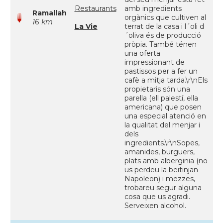
Restaurants
amb ingredients
Ramallah
orgànics que cultiven al
16 km
La Vie
terrat de la casa i l´oli d
´oliva és de producció
pròpia. També ténen
una oferta
impressionant de
pastissos per a fer un
cafè a mitja tarda.\r\nEls
propietaris són una
parella (ell palestí, ella
americana) que posen
una especial atenció en
la qualitat del menjar i
dels
ingredients.\r\nSopes,
amanides, burguers,
plats amb alberginia (no
us perdeu la beitinjan
Napoleon) i mezzes,
trobareu segur alguna
cosa que us agradi.
Serveixen alcohol.