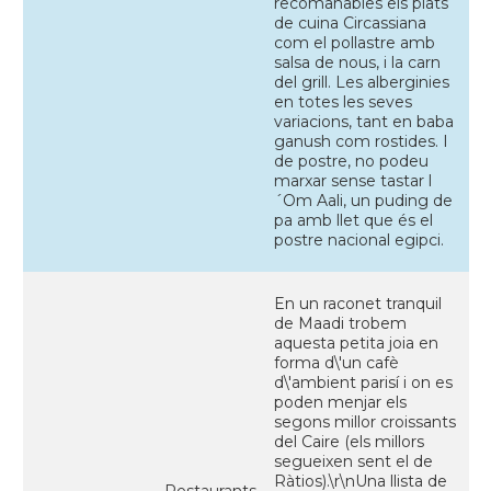
recomanables els plats
de cuina Circassiana
com el pollastre amb
salsa de nous, i la carn
del grill. Les alberginies
en totes les seves
variacions, tant en baba
ganush com rostides. I
de postre, no podeu
marxar sense tastar l
´Om Aali, un puding de
pa amb llet que és el
postre nacional egipci.
En un raconet tranquil
de Maadi trobem
aquesta petita joia en
forma d\'un cafè
d\'ambient parisí i on es
poden menjar els
segons millor croissants
del Caire (els millors
segueixen sent el de
Ràtios).\r\nUna llista de