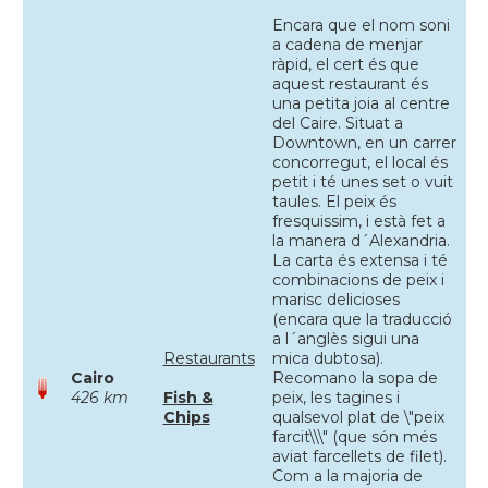
Encara que el nom soni
a cadena de menjar
ràpid, el cert és que
aquest restaurant és
una petita joia al centre
del Caire. Situat a
Downtown, en un carrer
concorregut, el local és
petit i té unes set o vuit
taules. El peix és
fresquissim, i està fet a
la manera d´Alexandria.
La carta és extensa i té
combinacions de peix i
marisc delicioses
(encara que la traducció
a l´anglès sigui una
Restaurants
mica dubtosa).
Cairo
Recomano la sopa de
426 km
Fish &
peix, les tagines i
Chips
qualsevol plat de \"peix
farcit\\\" (que són més
aviat farcellets de filet).
Com a la majoria de