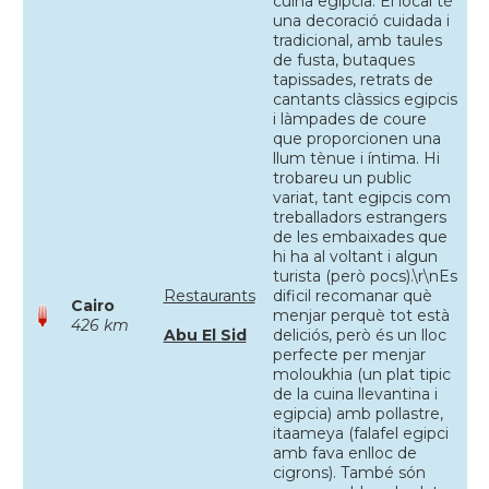
cuina egipcia. El local té
una decoració cuidada i
tradicional, amb taules
de fusta, butaques
tapissades, retrats de
cantants clàssics egipcis
i làmpades de coure
que proporcionen una
llum tènue i íntima. Hi
trobareu un public
variat, tant egipcis com
treballadors estrangers
de les embaixades que
hi ha al voltant i algun
turista (però pocs).\r\nEs
Restaurants
dificil recomanar què
Cairo
menjar perquè tot està
426 km
Abu El Sid
deliciós, però és un lloc
perfecte per menjar
moloukhia (un plat tipic
de la cuina llevantina i
egipcia) amb pollastre,
itaameya (falafel egipci
amb fava enlloc de
cigrons). També són