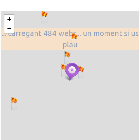
+
−
... carregant 484 webs... un moment si us
plau