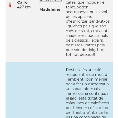
Restaurants
Cairo
cafès, que inclouen el
427 km
tallat, poden
Madeleine
acompanyar qualsevol
de les opcions
d\'esmorzar: sandwitxos
i quiches pels que són
més de salat, croissant i
madelenes tradicionals
pels clàssics, i eclairs,
pastissos i tartes pels
que són de dolç. I tot,
tot, tot deliciós!!
Restless és un café
restaurant amb molt d
´ambient i bon menjar
per a fer un esmorzar o
un sopar informals.
Ténen cuina continua, i
el jardí està dotat de
màquines de calefacció
per l´hivern i d´aire fred
per l´estiu. \r\nLa carta
és una combinació de