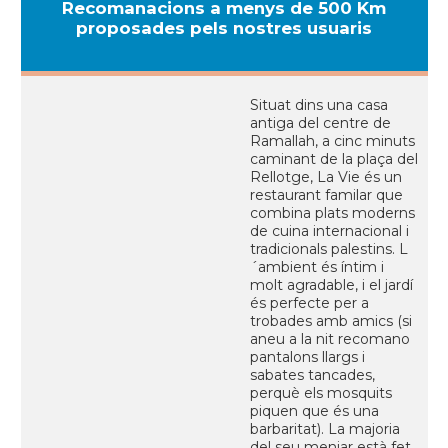
Recomanacions a menys de 500 Km
proposades pels nostres usuaris
Situat dins una casa
antiga del centre de
Ramallah, a cinc minuts
caminant de la plaça del
Rellotge, La Vie és un
restaurant familar que
combina plats moderns
de cuina internacional i
tradicionals palestins. L
´ambient és íntim i
molt agradable, i el jardí
és perfecte per a
trobades amb amics (si
aneu a la nit recomano
pantalons llargs i
sabates tancades,
perquè els mosquits
piquen que és una
barbaritat). La majoria
del seu menjar està fet