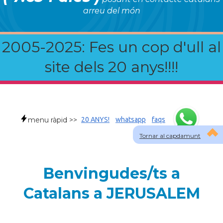
arreu del món
2005-2025: Fes un cop d'ull al
site dels 20 anys!!!!
menu ràpid >>
20 ANYS!
whatsapp
faqs
Tornar al capdamunt
Benvingudes/ts a
Catalans a JERUSALEM