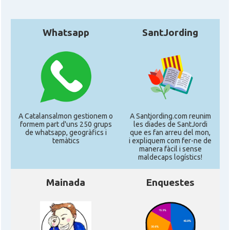
Whatsapp
SantJording
A Catalansalmon gestionem o
A Santjording.com reunim
formem part d'uns 250 grups
les diades de SantJordi
de whatsapp, geogràfics i
que es fan arreu del mon,
temàtics
i expliquem com fer-ne de
manera fàcil i sense
maldecaps logí­stics!
Mainada
Enquestes