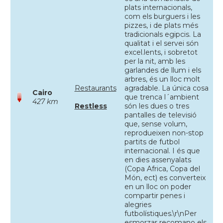
plats internacionals,
com els burguers i les
pizzes, i de plats més
tradicionals egipcis. La
qualitat i el servei són
excel.lents, i sobretot
per la nit, amb les
garlandes de llum i els
arbres, és un lloc molt
Restaurants
agradable. La única cosa
Cairo
que trenca l´ambient
427 km
Restless
són les dues o tres
pantalles de televisió
que, sense volum,
reprodueixen non-stop
partits de futbol
internacional. I és que
en dies assenyalats
(Copa Africa, Copa del
Món, ect) es converteix
en un lloc on poder
compartir penes i
alegries
futbolístiques.\r\nPer
esmorzar recomano els