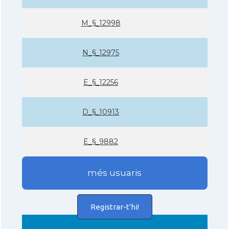
M_§_12998
N_§_12975
E_§_12256
D_§_10913
E_§_9882
més usuaris
Registrar-t'hi!