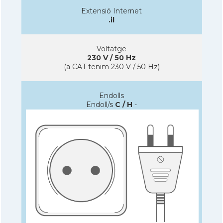
Extensió Internet
.il
Voltatge
230 V / 50 Hz
(a CAT tenim 230 V / 50 Hz)
Endolls
Endoll/s
C / H
-