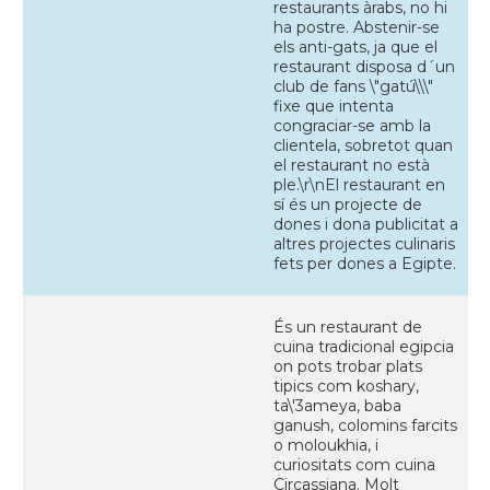
restaurants àrabs, no hi
ha postre. Abstenir-se
els anti-gats, ja que el
restaurant disposa d´un
club de fans \"gatú\\\"
fixe que intenta
congraciar-se amb la
clientela, sobretot quan
el restaurant no està
ple.\r\nEl restaurant en
sí és un projecte de
dones i dona publicitat a
altres projectes culinaris
fets per dones a Egipte.
És un restaurant de
cuina tradicional egipcia
on pots trobar plats
tipics com koshary,
ta\'3ameya, baba
ganush, colomins farcits
o moloukhia, i
curiositats com cuina
Circassiana. Molt