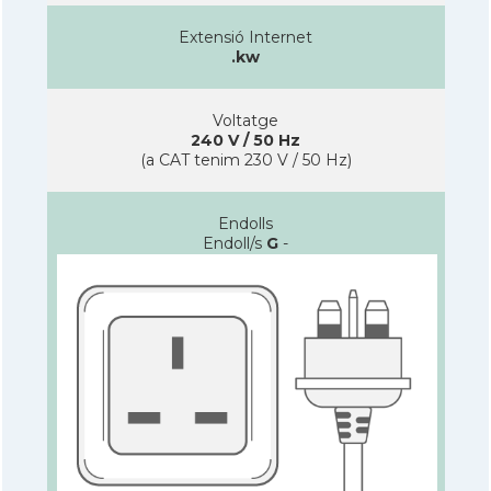
Extensió Internet
.kw
Voltatge
240 V / 50 Hz
(a CAT tenim 230 V / 50 Hz)
Endolls
Endoll/s
G
-