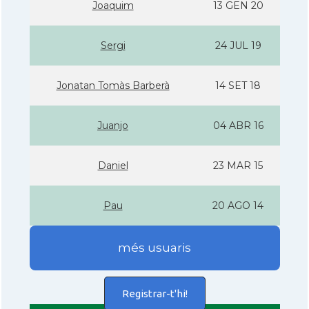
Joaquim
13 GEN 20
Sergi
24 JUL 19
Jonatan Tomàs Barberà
14 SET 18
Juanjo
04 ABR 16
Daniel
23 MAR 15
Pau
20 AGO 14
més usuaris
Registrar-t'hi!