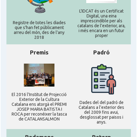
L'IDCAT és un Certificat
Digital, una eina
imprescindible per als
Registre de totes les diades
catalans de l'exterior, ara,
que s'han fet públicament
i més encara en un futur
arreu del món, des de l'any
proper
2018
Premis
Padró
El 2016 l'Institut de Projecció
Exterior de la Cultura
Dades del del padró de
Catalana ens atorgà el PREMI
Catalans a l'exterior des
JOSEP MARIA BATISTA I
del 2009 fins avui,
ROCA per reconéixer la tasca
desglossat per paisos i
de CATALANSALMON
anys.