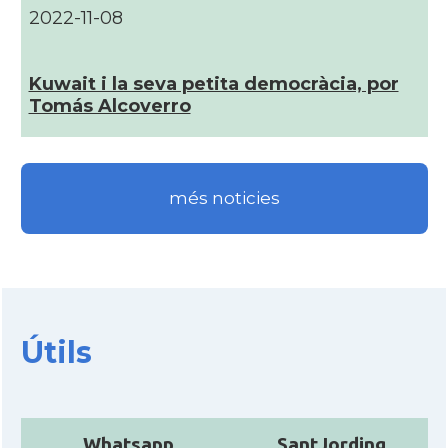
2022-11-08
Kuwait i la seva petita democràcia, por
Tomás Alcoverro
més noticies
Útils
Whatsapp
SantJording