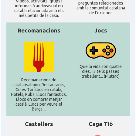
Ví­deos, activitats, grups i
preguntes relacionades
informació audiovisual en
amb la comunitat catalana
català relacionada amb els
de l'exterior
més petits de la casa.
Recomanacions
Jocs
Que la vida son quatre
dies, i 3 te'ls passes
treballant... (Plutarc)
Recomanacions de
catalansalmon; Restaurants,
Guies Turístics en català,
Hotels, Pubs, Llocs fantàstics,
Llocs on comprar menjar
català, Llocs per veure el
Barça ...
Castellers
Caga Tió