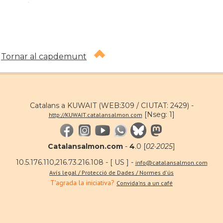
.
Tornar al capdemunt
Catalans a KUWAIT (WEB:309 / CIUTAT: 2429) -
[Nseg: 1]
http://KUWAIT.catalansalmon.com
Catalansalmon.com
-
4
.0 [
02·2025
]
10.5.176.110,216.73.216.108 - [ US ] -
info@catalansalmon.com
Avís legal / Protecció de Dades / Normes d'ús
T'agrada la iniciativa?
Convida'ns a un café