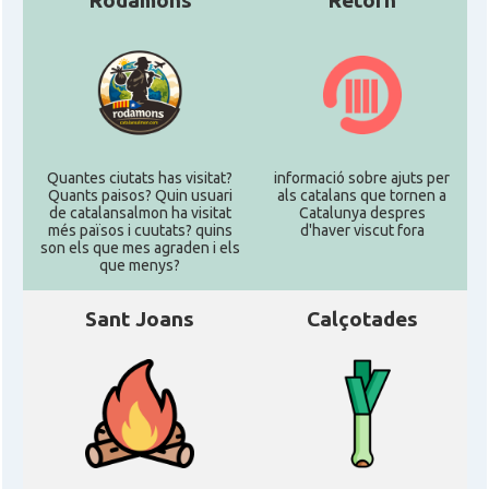
Rodamons
Retorn
Quantes ciutats has visitat?
informació sobre ajuts per
Quants paisos? Quin usuari
als catalans que tornen a
de catalansalmon ha visitat
Catalunya despres
més països i cuutats? quins
d'haver viscut fora
son els que mes agraden i els
que menys?
Sant Joans
Calçotades