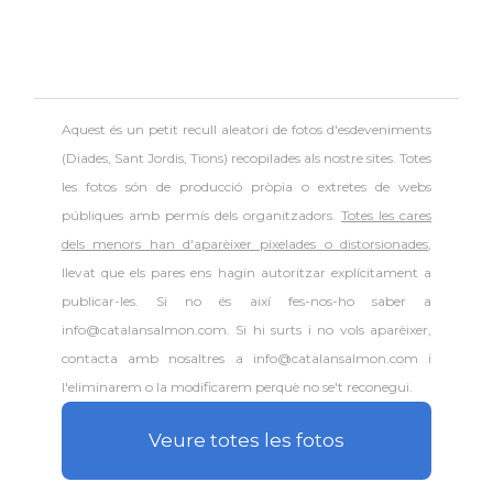
Aquest és un petit recull aleatori de
fotos d'esdeveniments
(Diades, Sant Jordis, Tions) recopilades als nostre sites. Totes
les fotos són de producció pròpia o extretes de webs
públiques amb permís dels organitzadors.
Totes les cares
dels menors han d'aparèixer pixelades o distorsionades
,
llevat que els pares ens hagin autoritzar explícitament a
publicar-les. Si no és així fes-nos-ho saber a
info@catalansalmon.com. Si hi surts i no vols aparèixer,
contacta amb nosaltres a info@catalansalmon.com i
l'eliminarem o la modificarem perquè no se't reconegui.
Veure totes les fotos