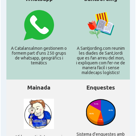
A Catalansalmon gestionem o
A Santjording.com reunim
formem part d'uns 250 grups
les diades de SantJordi
de whatsapp, geogràfics i
que es fan arreu del mon,
temàtics
i expliquem com fer-ne de
manera fàcil i sense
maldecaps logí­stics!
Mainada
Enquestes
Sistema d'enquestes amb