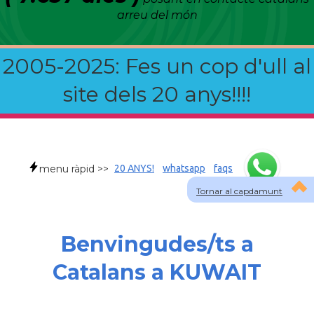
arreu del món
2005-2025: Fes un cop d'ull al
site dels 20 anys!!!!
menu ràpid >>
20 ANYS!
whatsapp
faqs
Tornar al capdamunt
Benvingudes/ts a
Catalans a KUWAIT