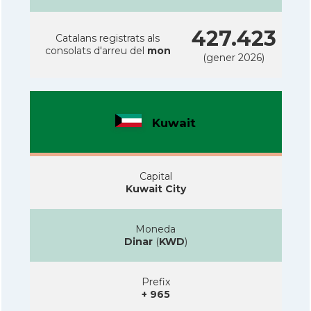
427.423
Catalans registrats als
consolats d'arreu del
mon
(gener 2026)
Kuwait
Capital
Kuwait City
Moneda
Dinar
(
KWD
)
Prefix
+ 965