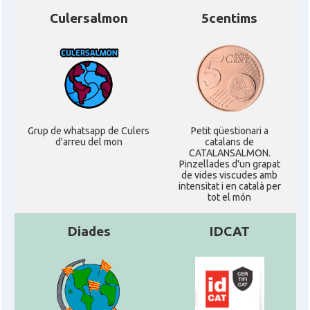
Culersalmon
5centims
Grup de whatsapp de Culers
Petit qüestionari a
d'arreu del mon
catalans de
CATALANSALMON.
Pinzellades d'un grapat
de vides viscudes amb
intensitat i en català per
tot el món
Diades
IDCAT