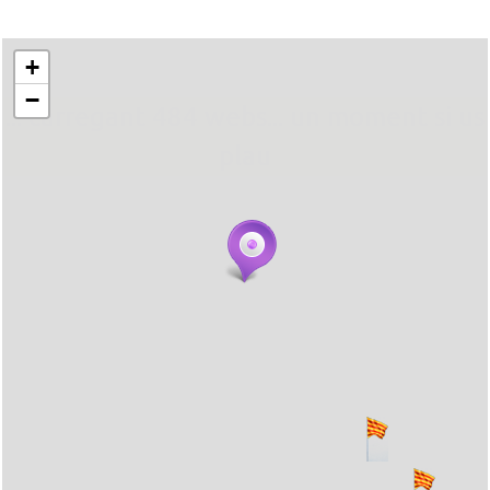
+
−
... carregant 484 webs... un moment si us
plau