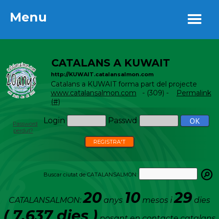
Menu
Menu
CATALANS A KUWAIT
http://KUWAIT.catalansalmon.com
Catalans a KUWAIT forma part del projecte
www.catalansalmon.com
- (309) -
Permalink
(#)
Login
Passwd
Password
perdut?
REGISTRA'T
Buscar ciutat de CATALANSALMON:
20
10
29
CATALANSALMON:
anys
mesos i
dies
( 7.637 dies )
posant en contacte catalans