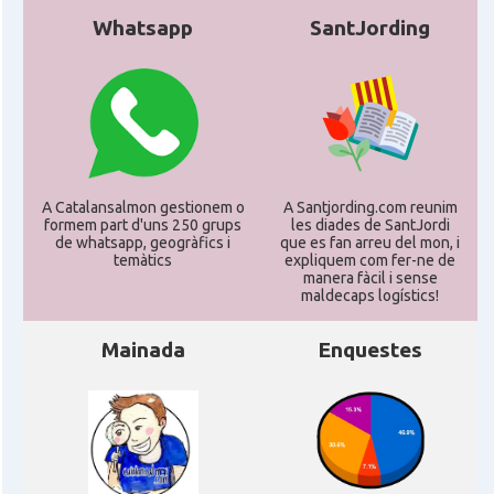
Whatsapp
SantJording
* + ambaixades i consolats
A Catalansalmon gestionem o
A Santjording.com reunim
formem part d'uns 250 grups
les diades de SantJordi
de whatsapp, geogràfics i
que es fan arreu del mon, i
temàtics
expliquem com fer-ne de
manera fàcil i sense
maldecaps logí­stics!
Mainada
Enquestes