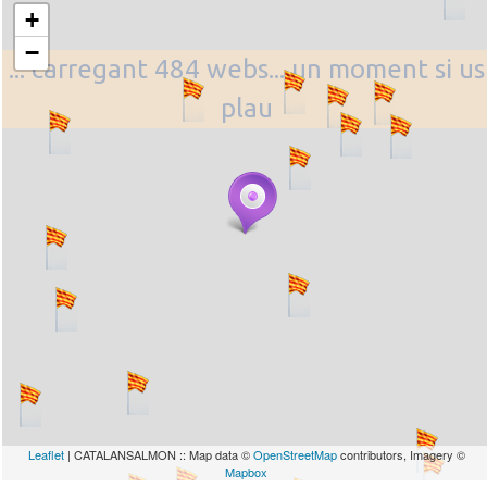
+
−
... carregant 484 webs... un moment si us
plau
Leaflet
| CATALANSALMON :: Map data ©
OpenStreetMap
contributors, Imagery ©
Mapbox