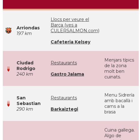
Llocs per veure el
Barça (ves a
Arriondas
CULERSALMON.com)
197 km
Cafeteria Kelsey
Menjars típics
Ciudad
Restaurants
de la zona
Rodrigo
molt ben
240 km
Gastro Jalama
cuinats.
Menu Sidrería
San
Restaurants
amb bacallà i
Sebastian
carns a la
290 km
Barkaiztegi
brasa
Cuina gallega.
Algo de