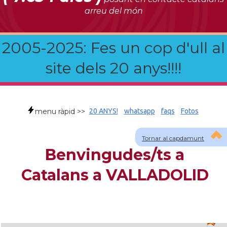
arreu del món
2005-2025: Fes un cop d'ull al
site dels 20 anys!!!!
menu ràpid >>
20 ANYS!
whatsapp
faqs
Fotos
Tornar al capdamunt
Benvingudes/ts a
Catalans a VALLADOLID