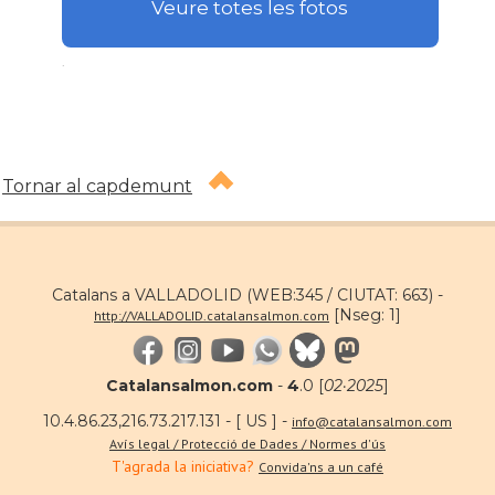
Veure totes les fotos
.
Tornar al capdemunt
Catalans a VALLADOLID (WEB:345 / CIUTAT: 663) -
[Nseg: 1]
http://VALLADOLID.catalansalmon.com
Catalansalmon.com
-
4
.0 [
02·2025
]
10.4.86.23,216.73.217.131 - [ US ] -
info@catalansalmon.com
Avís legal / Protecció de Dades / Normes d'ús
T'agrada la iniciativa?
Convida'ns a un café