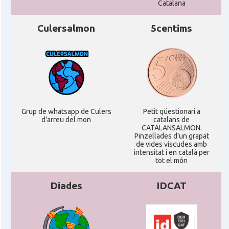
Catalana
Culersalmon
5centims
Grup de whatsapp de Culers
Petit qüestionari a
d'arreu del mon
catalans de
CATALANSALMON.
Pinzellades d'un grapat
de vides viscudes amb
intensitat i en català per
tot el món
Diades
IDCAT