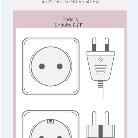
(a CAT tenim 230 V / 50 Hz)
Endolls
Endoll/s
C / F
-