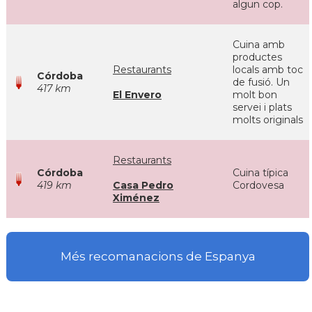
algun cop.
Cuina amb
productes
Restaurants
locals amb toc
Córdoba
de fusió. Un
417 km
El Envero
molt bon
servei i plats
molts originals
Restaurants
Córdoba
Cuina típica
419 km
Casa Pedro
Cordovesa
Ximénez
Més recomanacions de Espanya