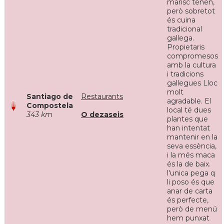
marisc tenen,
però sobretot
és cuina
tradicional
gallega.
Propietaris
compromesos
amb la cultura
i tradicions
gallegues Lloc
molt
Santiago de
Restaurants
agradable. El
Compostela
local té dues
343 km
O dezaseis
plantes que
han intentat
mantenir en la
seva essència,
i la més maca
és la de baix.
l'unica pega q
li poso és que
anar de carta
és perfecte,
però de menú
hem punxat