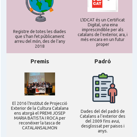
L'IDCAT és un Certificat
Digital, una eina
imprescindible per als
Registre de totes les diades
catalans de l'exterior, ara, i
que s'han fet públicament
més encara en un futur
arreu del món, des de l'any
proper
2018
Premis
Padró
El 2016 l'Institut de Projecció
Exterior de la Cultura Catalana
Dades del del padró de
ens atorgà el PREMI JOSEP
Catalans a l'exterior des
MARIA BATISTA I ROCA per
del 2009 fins avui,
reconéixer la tasca de
desglossat per paisos i
CATALANSALMON
anys.