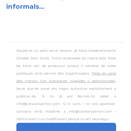
informals...
Aquest és un petit recull aleatori de
fotos d'esdeveniments
(Diades, Sant Jordis, Tions) recopilades als nostre sites. Totes
les fotos són de producció pròpia o extretes de webs
públiques amb permís dels organitzadors.
Totes les cares
dels menors han d'aparèixer pixelades o distorsionades
,
llevat que els pares ens hagin autoritzar explícitament a
publicar-les. Si no és així fes-nos-ho saber a
info@catalansalmon.com. Si hi surts i no vols aparèixer,
contacta amb nosaltres a info@catalansalmon.com i
l'eliminarem o la modificarem perquè no se't reconegui.