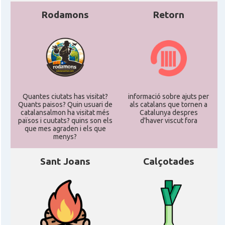
Rodamons
Retorn
Quantes ciutats has visitat?
informació sobre ajuts per
Quants paisos? Quin usuari de
als catalans que tornen a
catalansalmon ha visitat més
Catalunya despres
països i cuutats? quins son els
d'haver viscut fora
que mes agraden i els que
menys?
Sant Joans
Calçotades