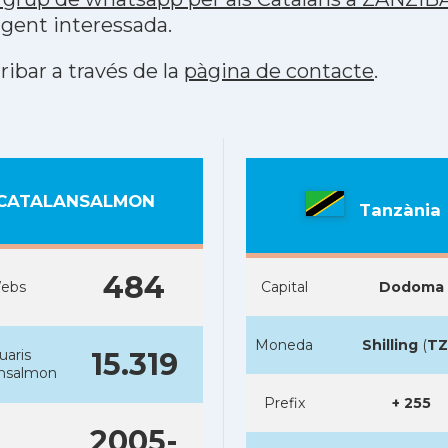
 gent interessada.
ribar a través de la
pàgina de contacte
.
CATALANSALMON
Tanzània
484
ebs
Capital
Dodoma
Moneda
Shilling
(
TZ
uaris
15.319
ansalmon
Prefix
+ 255
2005-