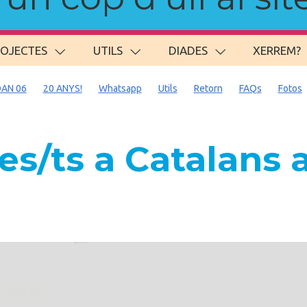
ROJECTES
UTILS
DIADES
XERREM?
AN 06
20 ANYS!
Whatsapp
Utils
Retorn
FAQs
Fotos
s/ts a Catalans
. carregant 484 webs... un moment si us p