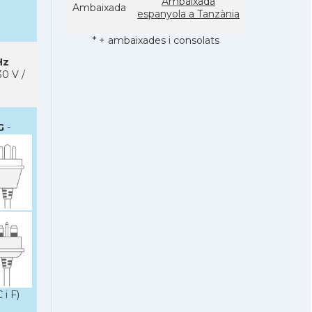
Ambaixada
Ambaixada
espanyola a Tanzània
* + ambaixades i consolats
Hz
0 V /
G
-
 i F)