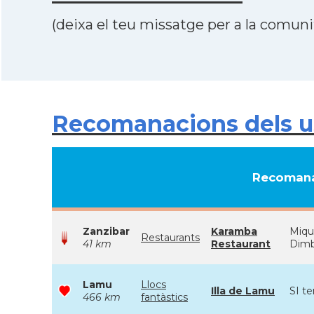
(deixa el teu missatge per a la comunit
Recomanacions dels us
Recomana
Zanzibar
Karamba
Miqu
Restaurants
41 km
Restaurant
Dimba
Lamu
Llocs
Illa de Lamu
SI te
466 km
fantàstics