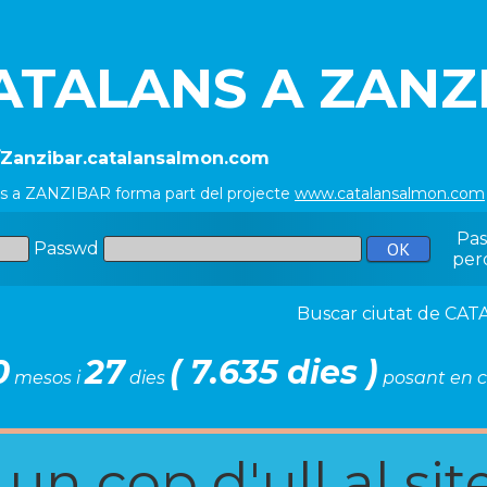
ATALANS A ZANZ
//Zanzibar.catalansalmon.com
ns a ZANZIBAR forma part del projecte
www.catalansalmon.com
Pa
Passwd
per
Buscar ciutat de C
0
27
( 7.635 dies )
mesos i
dies
posant en c
n cop d'ull al site