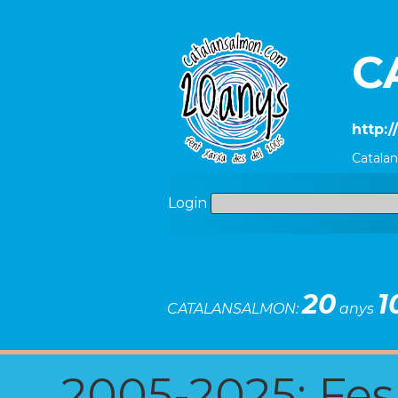
C
http:
Catala
Login
20
1
CATALANSALMON:
anys
2005-2025: Fes u