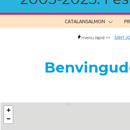
CATALANSALMON
P
menu ràpid >>
SANT JO
Benvingude
+
−
..