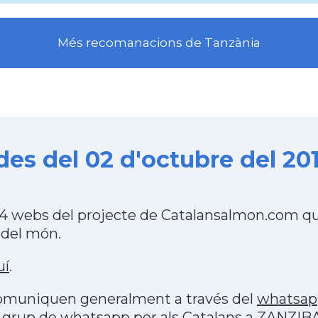
Més recomanacions de Tanzània
es del 02 d'octubre del 20
4 webs del projecte de Catalansalmon.com qu
 del món.
uí
.
 comuniquen generalment a través del
whatsap
 grup de whatsapp per als Catalans a ZANZIB