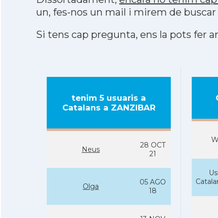
un, fes-nos un mail i mirem de buscar
Si tens cap pregunta, ens la pots fer ar
tenim 5 usuaris a
Catalans a ZANZIBAR
W
28 OCT
Neus
21
Us
Catal
05 AGO
Olga
18