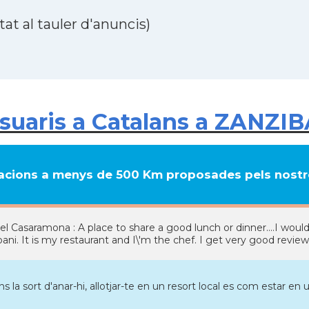
at al tauler d'anuncis)
uaris a Catalans a ZANZIB
cions a menys de 500 Km proposades pels nostre
el Casaramona : A place to share a good lunch or dinner....I wo
ni. It is my restaurant and I\'m the chef. I get very good review
ns la sort d'anar-hi, allotjar-te en un resort local es com estar en u