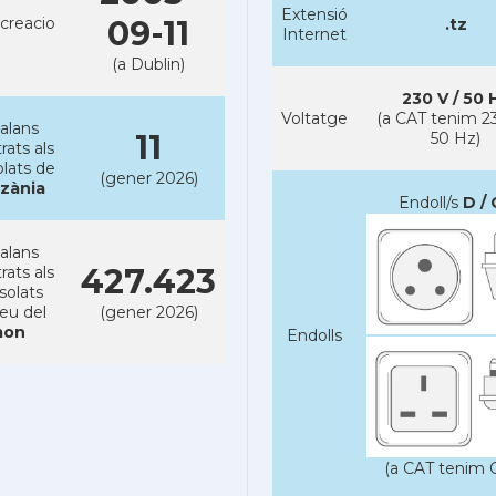
Extensió
creacio
09-11
.tz
Internet
(a Dublin)
230 V / 50 
Voltatge
(a CAT tenim 23
alans
11
50 Hz)
rats als
lats de
(gener 2026)
zània
Endoll/s
D / 
alans
427.423
rats als
solats
reu del
(gener 2026)
on
Endolls
(a CAT tenim C