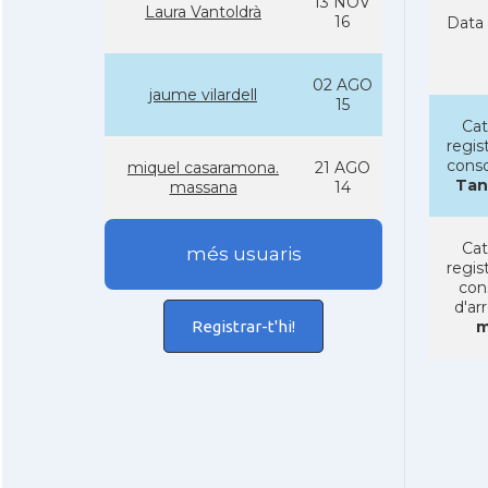
13 NOV
Laura Vantoldrà
16
Data 
02 AGO
jaume vilardell
15
Cat
regist
conso
miquel casaramona.
21 AGO
Tan
massana
14
Cat
més usuaris
regist
con
d'ar
Registrar-t'hi!
m