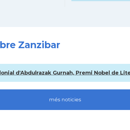
obre Zanzibar
olonial d'Abdulrazak Gurnah, Premi Nobel de Lit
més noticies