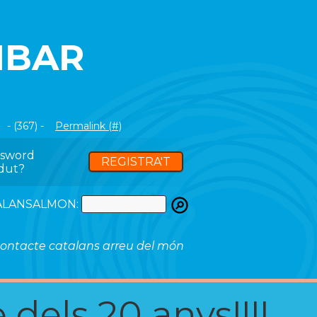
IBAR
- (367) -
Permalink (#)
ssword
REGISTRA'T
dut?
ATALANSALMON:
ontacte catalans arreu del món
 dels 20 anys!!!!