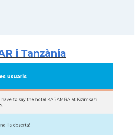
AR i Tanzània
s usuaris
uld have to say the hotel KARAMBA at Kizimkazi
s.
na illa deserta!