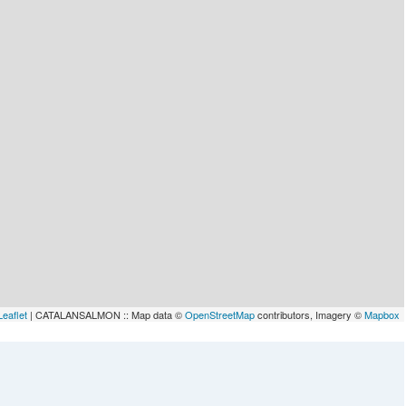
Leaflet
| CATALANSALMON :: Map data ©
OpenStreetMap
contributors, Imagery ©
Mapbox