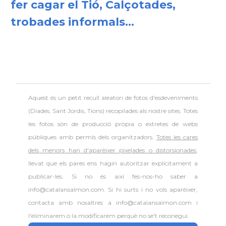
fer cagar el Tió, Calçotades,
trobades informals...
Aquest és un petit recull aleatori de
fotos d'esdeveniments
(Diades, Sant Jordis, Tions) recopilades als nostre sites. Totes
les fotos són de producció pròpia o extretes de webs
públiques amb permís dels organitzadors.
Totes les cares
dels menors han d'aparèixer pixelades o distorsionades
,
llevat que els pares ens hagin autoritzar explícitament a
publicar-les. Si no és així fes-nos-ho saber a
info@catalansalmon.com. Si hi surts i no vols aparèixer,
contacta amb nosaltres a info@catalansalmon.com i
l'eliminarem o la modificarem perquè no se't reconegui.