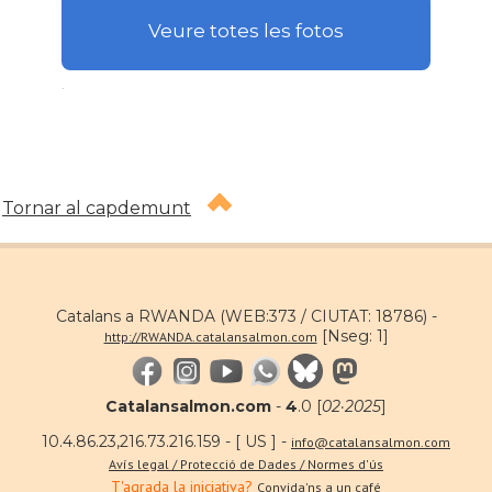
Veure totes les fotos
.
Tornar al capdemunt
Catalans a RWANDA (WEB:373 / CIUTAT: 18786) -
[Nseg: 1]
http://RWANDA.catalansalmon.com
Catalansalmon.com
-
4
.0 [
02·2025
]
10.4.86.23,216.73.216.159 - [ US ] -
info@catalansalmon.com
Avís legal / Protecció de Dades / Normes d'ús
T'agrada la iniciativa?
Convida'ns a un café