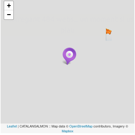
+
−
... carregant 484 webs... un moment si us
plau
Leaflet
| CATALANSALMON :: Map data ©
OpenStreetMap
contributors, Imagery ©
Mapbox