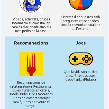
Sistema d'enquestes amb
Ví­deos, activitats, grups i
preguntes relacionades
informació audiovisual en
amb la comunitat catalana
català relacionada amb els
de l'exterior
més petits de la casa.
Recomanacions
Jocs
Que la vida son quatre
dies, i 3 te'ls passes
treballant... (Plutarc)
Recomanacions de
catalansalmon; Restaurants,
Guies Turístics en català,
Hotels, Pubs, Llocs fantàstics,
Llocs on comprar menjar
català, Llocs per veure el
Barça ...