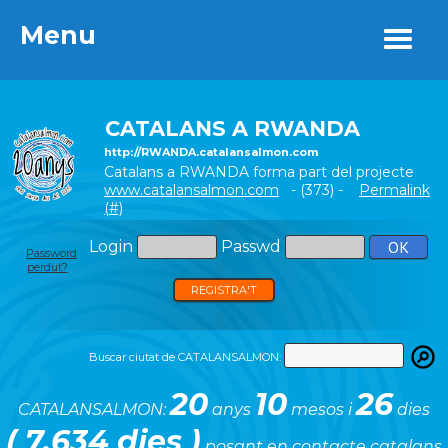
Menu
Menu
CATALANS A RWANDA
http://RWANDA.catalansalmon.com
Catalans a RWANDA forma part del projecte
www.catalansalmon.com
- (373) -
Permalink
(#)
Login
Passwd
Password
perdut?
REGISTRA'T
Buscar ciutat de CATALANSALMON:
20
10
26
CATALANSALMON:
anys
mesos i
dies
( 7.634 dies )
posant en contacte catalans