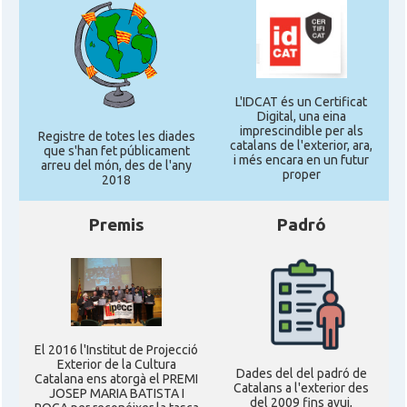
L'IDCAT és un Certificat
Digital, una eina
imprescindible per als
Registre de totes les diades
catalans de l'exterior, ara,
que s'han fet públicament
i més encara en un futur
arreu del món, des de l'any
proper
2018
Premis
Padró
El 2016 l'Institut de Projecció
Exterior de la Cultura
Dades del del padró de
Catalana ens atorgà el PREMI
Catalans a l'exterior des
JOSEP MARIA BATISTA I
del 2009 fins avui,