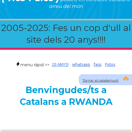
arreu del món
2005-2025: Fes un cop d'ull al
site dels 20 anys!!!!
menu ràpid >>
20 ANYS!
whatsapp
faqs
Fotos
Tornar al capdamunt
Benvingudes/ts a
Catalans a RWANDA