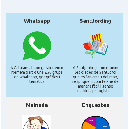
Whatsapp
SantJording
A Catalansalmon gestionem o
A Santjording.com reunim
formem part d'uns 250 grups
les diades de SantJordi
de whatsapp, geogràfics i
que es fan arreu del mon,
temàtics
i expliquem com fer-ne de
manera fàcil i sense
maldecaps logí­stics!
Mainada
Enquestes