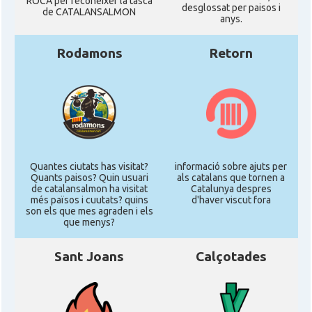
ROCA per reconéixer la tasca
desglossat per paisos i
de CATALANSALMON
anys.
Rodamons
Retorn
Quantes ciutats has visitat?
informació sobre ajuts per
Quants paisos? Quin usuari
als catalans que tornen a
de catalansalmon ha visitat
Catalunya despres
més països i cuutats? quins
d'haver viscut fora
son els que mes agraden i els
que menys?
Sant Joans
Calçotades