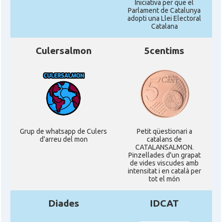
Iniciativa per que el
Parlament de Catalunya
adopti una Llei Electoral
Catalana
Culersalmon
5centims
Grup de whatsapp de Culers
Petit qüestionari a
d'arreu del mon
catalans de
CATALANSALMON.
Pinzellades d'un grapat
de vides viscudes amb
intensitat i en català per
tot el món
Diades
IDCAT