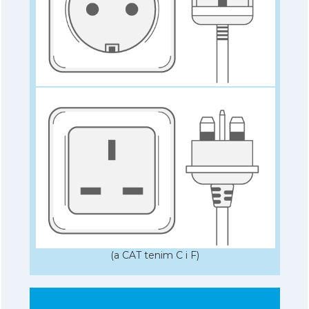
(a CAT tenim C i F)