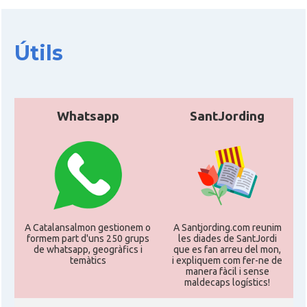
Útils
Whatsapp
SantJording
A Catalansalmon gestionem o
A Santjording.com reunim
formem part d'uns 250 grups
les diades de SantJordi
de whatsapp, geogràfics i
que es fan arreu del mon,
temàtics
i expliquem com fer-ne de
manera fàcil i sense
maldecaps logí­stics!