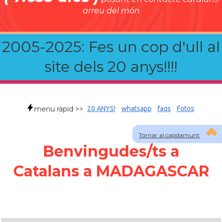
arreu del món
2005-2025: Fes un cop d'ull al
site dels 20 anys!!!!
menu ràpid >>
20 ANYS!
whatsapp
faqs
Fotos
Tornar al capdamunt
Benvingudes/ts a
Catalans a MADAGASCAR