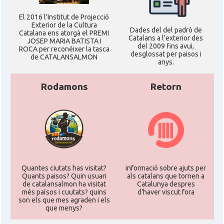
El 2016 l'Institut de Projecció
Exterior de la Cultura
Dades del del padró de
Catalana ens atorgà el PREMI
Catalans a l'exterior des
JOSEP MARIA BATISTA I
del 2009 fins avui,
ROCA per reconéixer la tasca
desglossat per paisos i
de CATALANSALMON
anys.
Rodamons
Retorn
Quantes ciutats has visitat?
informació sobre ajuts per
Quants paisos? Quin usuari
als catalans que tornen a
de catalansalmon ha visitat
Catalunya despres
més països i cuutats? quins
d'haver viscut fora
son els que mes agraden i els
que menys?