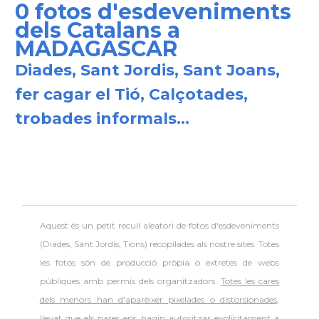
0 fotos d'esdeveniments
dels Catalans a
MADAGASCAR
Diades, Sant Jordis, Sant Joans,
fer cagar el Tió, Calçotades,
trobades informals...
Aquest és un petit recull aleatori de
fotos d'esdeveniments
(Diades, Sant Jordis, Tions) recopilades als nostre sites. Totes
les fotos són de producció pròpia o extretes de webs
públiques amb permís dels organitzadors.
Totes les cares
dels menors han d'aparèixer pixelades o distorsionades
,
llevat que els pares ens hagin autoritzar explícitament a