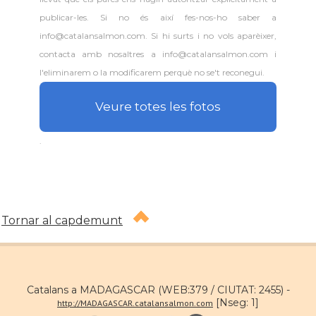
publicar-les. Si no és així fes-nos-ho saber a
info@catalansalmon.com. Si hi surts i no vols aparèixer,
contacta amb nosaltres a info@catalansalmon.com i
l'eliminarem o la modificarem perquè no se't reconegui.
Veure totes les fotos
.
Tornar al capdemunt
Catalans a MADAGASCAR (WEB:379 / CIUTAT: 2455) -
[Nseg: 1]
http://MADAGASCAR.catalansalmon.com