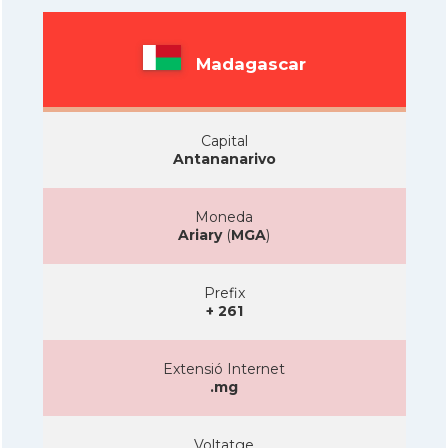
Madagascar
Capital
Antananarivo
Moneda
Ariary
(
MGA
)
Prefix
+ 261
Extensió Internet
.mg
Voltatge