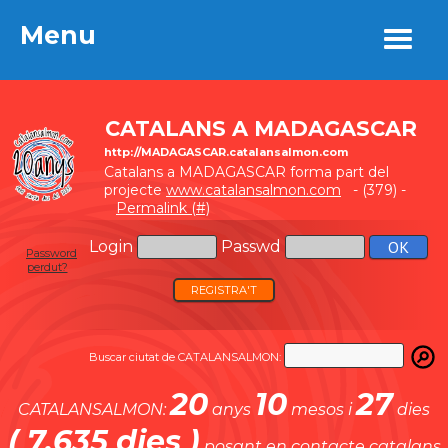
Menu
Menu
CATALANS A MADAGASCAR
http://MADAGASCAR.catalansalmon.com
Catalans a MADAGASCAR forma part del
projecte
www.catalansalmon.com
- (379) -
Permalink (#)
Login
Passwd
Password
perdut?
REGISTRA'T
Buscar ciutat de CATALANSALMON:
20
10
27
CATALANSALMON:
anys
mesos i
dies
( 7.635 dies )
posant en contacte catalans