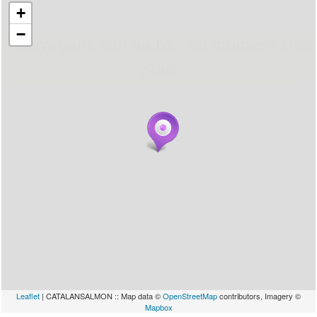
+
−
... carregant 484 webs... un moment si us
plau
Leaflet
| CATALANSALMON :: Map data ©
OpenStreetMap
contributors, Imagery ©
Mapbox