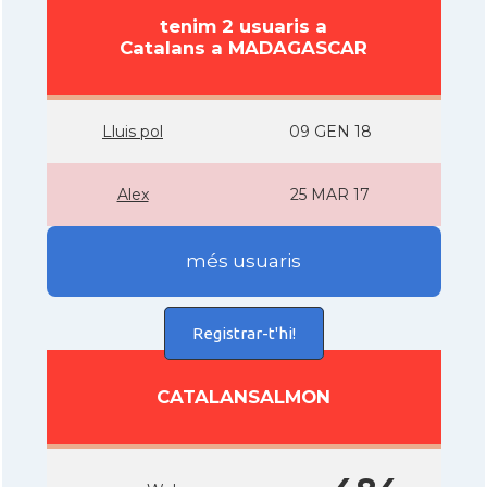
tenim 2 usuaris a
Catalans a MADAGASCAR
Lluis pol
09 GEN 18
Alex
25 MAR 17
més usuaris
Registrar-t'hi!
CATALANSALMON