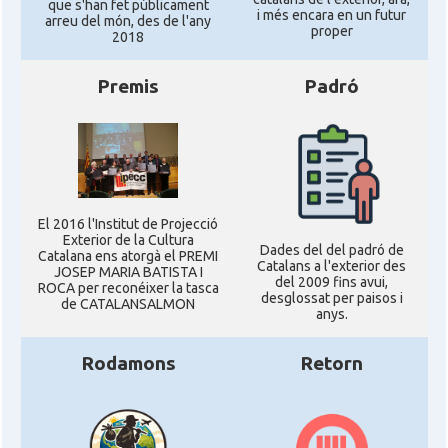
que s'han fet públicament
i més encara en un futur
arreu del món, des de l'any
proper
2018
Premis
Padró
El 2016 l'Institut de Projecció
Exterior de la Cultura
Dades del del padró de
Catalana ens atorgà el PREMI
Catalans a l'exterior des
JOSEP MARIA BATISTA I
del 2009 fins avui,
ROCA per reconéixer la tasca
desglossat per paisos i
de CATALANSALMON
anys.
Rodamons
Retorn