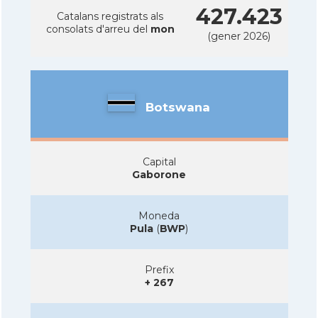
427.423
Catalans registrats als
consolats d'arreu del
mon
(gener 2026)
Botswana
Capital
Gaborone
Moneda
Pula
(
BWP
)
Prefix
+ 267