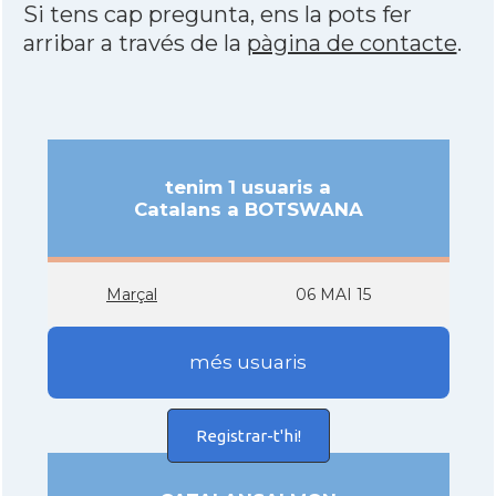
Si tens cap pregunta, ens la pots fer
arribar a través de la
pàgina de contacte
.
tenim 1 usuaris a
Catalans a BOTSWANA
Marçal
06 MAI 15
més usuaris
Registrar-t'hi!