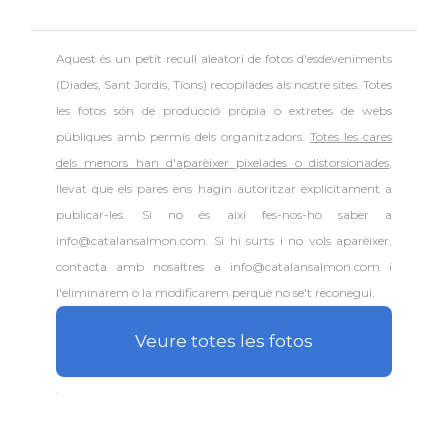
Aquest és un petit recull aleatori de
fotos d'esdeveniments
(Diades, Sant Jordis, Tions) recopilades als nostre sites. Totes
les fotos són de producció pròpia o extretes de webs
públiques amb permís dels organitzadors.
Totes les cares
dels menors han d'aparèixer pixelades o distorsionades
,
llevat que els pares ens hagin autoritzar explícitament a
publicar-les. Si no és així fes-nos-ho saber a
info@catalansalmon.com. Si hi surts i no vols aparèixer,
contacta amb nosaltres a info@catalansalmon.com i
l'eliminarem o la modificarem perquè no se't reconegui.
Veure totes les fotos
.