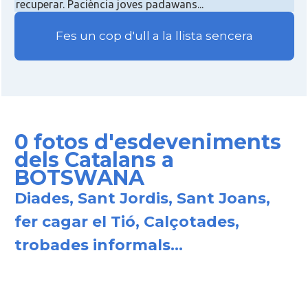
recuperar. Paciència joves padawans...
Fes un cop d'ull a la llista sencera
0 fotos d'esdeveniments
dels Catalans a
BOTSWANA
Diades, Sant Jordis, Sant Joans,
fer cagar el Tió, Calçotades,
trobades informals...