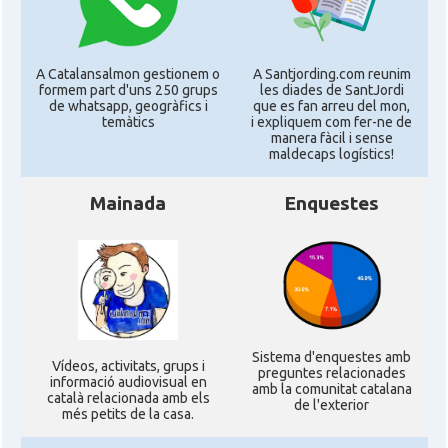
A Catalansalmon gestionem o
A Santjording.com reunim
formem part d'uns 250 grups
les diades de SantJordi
de whatsapp, geogràfics i
que es fan arreu del mon,
temàtics
i expliquem com fer-ne de
manera fàcil i sense
maldecaps logí­stics!
Mainada
Enquestes
Sistema d'enquestes amb
Ví­deos, activitats, grups i
preguntes relacionades
informació audiovisual en
amb la comunitat catalana
català relacionada amb els
de l'exterior
més petits de la casa.