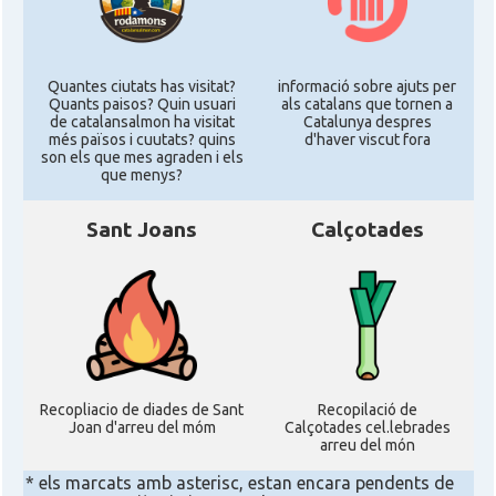
Quantes ciutats has visitat?
informació sobre ajuts per
Quants paisos? Quin usuari
als catalans que tornen a
de catalansalmon ha visitat
Catalunya despres
més països i cuutats? quins
d'haver viscut fora
son els que mes agraden i els
que menys?
Sant Joans
Calçotades
Recopliacio de diades de Sant
Recopilació de
Joan d'arreu del móm
Calçotades cel.lebrades
arreu del món
* els marcats amb asterisc, estan encara pendents de