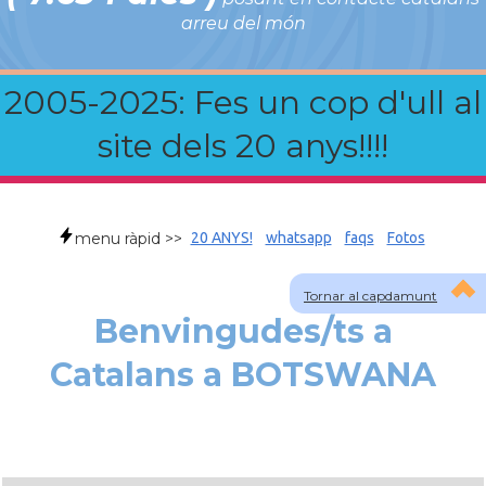
arreu del món
2005-2025: Fes un cop d'ull al
site dels 20 anys!!!!
menu ràpid >>
20 ANYS!
whatsapp
faqs
Fotos
Tornar al capdamunt
Benvingudes/ts a
Catalans a BOTSWANA