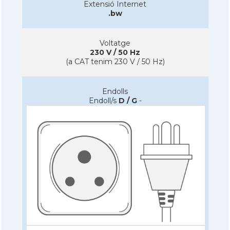
Extensió Internet
.bw
Voltatge
230 V / 50 Hz
(a CAT tenim 230 V / 50 Hz)
Endolls
Endoll/s
D / G
-