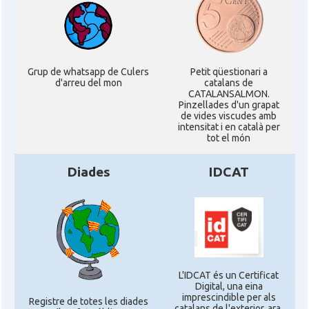
Grup de whatsapp de Culers
Petit qüestionari a
d'arreu del mon
catalans de
CATALANSALMON.
Pinzellades d'un grapat
de vides viscudes amb
intensitat i en català per
tot el món
Diades
IDCAT
L'IDCAT és un Certificat
Digital, una eina
imprescindible per als
Registre de totes les diades
catalans de l'exterior, ara,