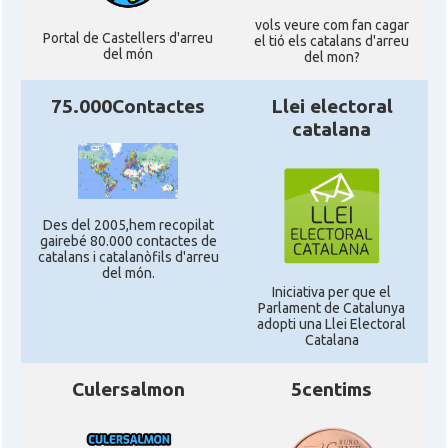
vols veure com fan cagar
Portal de Castellers d'arreu
el tió els catalans d'arreu
del món
del mon?
75.000Contactes
Llei electoral
catalana
Des del 2005,hem recopilat
gairebé 80.000 contactes de
catalans i catalanòfils d'arreu
del món.
Iniciativa per que el
Parlament de Catalunya
adopti una Llei Electoral
Catalana
Culersalmon
5centims