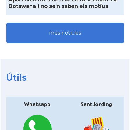
Botswana i no se'n saben els motius
més noticies
Útils
Whatsapp
SantJording