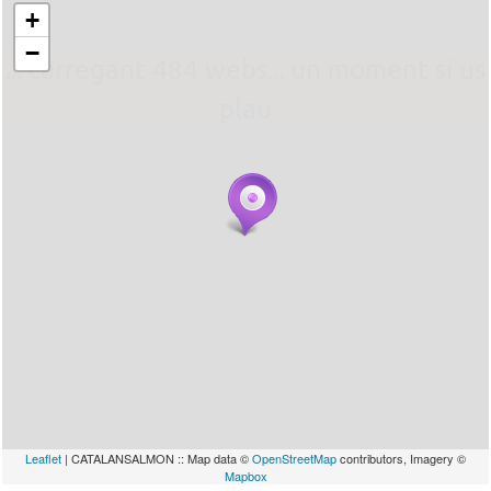
+
−
... carregant 484 webs... un moment si us
plau
Leaflet
| CATALANSALMON :: Map data ©
OpenStreetMap
contributors, Imagery ©
Mapbox