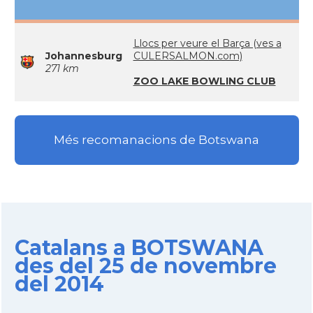
Llocs per veure el Barça (ves a
Johannesburg
CULERSALMON.com)
271 km
ZOO LAKE BOWLING CLUB
Més recomanacions de Botswana
Catalans a BOTSWANA
des del 25 de novembre
del 2014