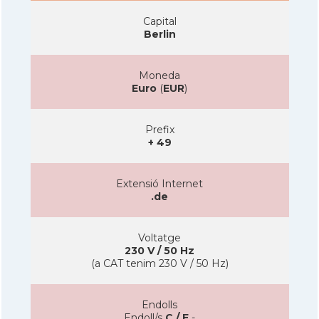
Capital
Berlin
Moneda
Euro
(
EUR
)
Prefix
+ 49
Extensió Internet
.de
Voltatge
230 V / 50 Hz
(a CAT tenim 230 V / 50 Hz)
Endolls
Endoll/s
C / F
-