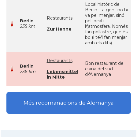
Local històric de
Berlin. La gent no hi
va pel menjar, sinó
Restaurants
Berlin
pel local i
235 km
l\'atmosfera. Només
Zur Henne
fan pollastre, que és
bo (i te\'l fan menjar
amb els dits).
Restaurants
Bon restaurant de
Berlin
cuina del sud
236 km
Lebensmittel
d\'Alemanya
in Mitte
Més recomanacions de Alemanya