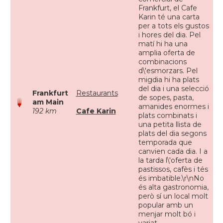
Frankfurt, el Cafe
Karin té una carta
per a tots els gustos
i hores del dia. Pel
matí hi ha una
amplia oferta de
combinacions
d\'esmorzars. Pel
migdia hi ha plats
del dia i una selecció
Frankfurt
Restaurants
de sopes, pasta,
am Main
amanides enormes i
192 km
Cafe Karin
plats combinats i
una petita llista de
plats del dia segons
temporada que
canvien cada dia. I a
la tarda l\'oferta de
pastissos, cafès i tés
és imbatible.\r\nNo
és alta gastronomia,
però sí un local molt
popular amb un
menjar molt bó i