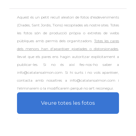
Aquest és un petit recull aleatori de
fotos d'esdeveniments
(Diades, Sant Jordis, Tions) recopilades als nostre sites. Totes
les fotos són de producció pròpia o extretes de webs
públiques amb permís dels organitzadors.
Totes les cares
dels menors han d'aparèixer pixelades o distorsionades
,
llevat que els pares ens hagin autoritzar explícitament a
publicar-les. Si no és així fes-nos-ho saber a
info@catalansalmon.com. Si hi surts i no vols aparèixer,
contacta amb nosaltres a info@catalansalmon.com i
l'eliminarem o la modificarem perquè no se't reconegui.
Veure totes les fotos
.