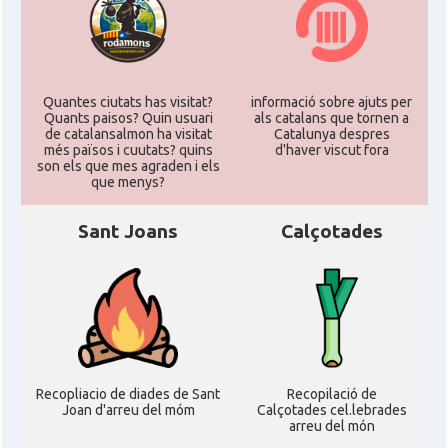
Quantes ciutats has visitat?
informació sobre ajuts per
Quants paisos? Quin usuari
als catalans que tornen a
de catalansalmon ha visitat
Catalunya despres
més països i cuutats? quins
d'haver viscut fora
son els que mes agraden i els
que menys?
Sant Joans
Calçotades
Recopliacio de diades de Sant
Recopilació de
Joan d'arreu del móm
Calçotades cel.lebrades
arreu del món