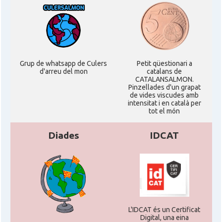
Oficina Exterior de Catalunya a
Acció
Stuttgart
Delegació
Delegació del Govern a Alemanya
Grup de whatsapp de Culers
Petit qüestionari a
d'arreu del mon
catalans de
CATALANSALMON.
Pinzellades d'un grapat
Consolat
Consolat general a Dusseldorf
de vides viscudes amb
intensitat i en català per
tot el món
Consolat general a Frankfurt am
Consolat
Main
Diades
IDCAT
Consolat
Consolat general a Hamburg
Consolat general a Munich
Consolat
[München]
L'IDCAT és un Certificat
Digital, una eina
Consolat
Consolat general a Stuttgart