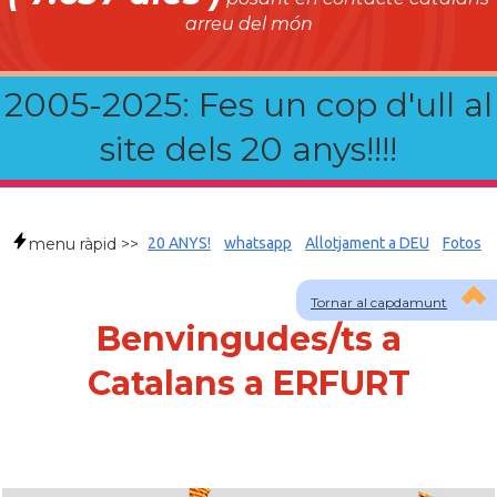
arreu del món
2005-2025: Fes un cop d'ull al
site dels 20 anys!!!!
menu ràpid >>
20 ANYS!
whatsapp
Allotjament a DEU
Fotos
Tornar al capdamunt
Benvingudes/ts a
Catalans a ERFURT