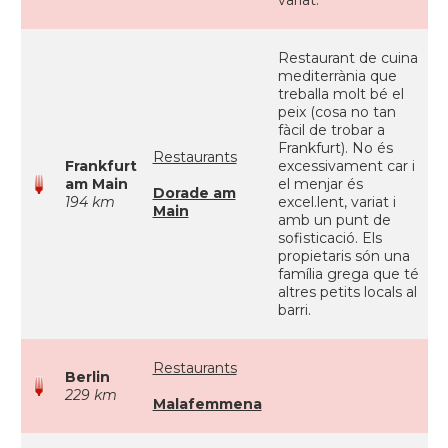
variat.
Restaurant de cuina
mediterrània que
treballa molt bé el
peix (cosa no tan
fàcil de trobar a
Frankfurt). No és
Restaurants
Frankfurt
excessivament car i
am Main
el menjar és
Dorade am
194 km
excel.lent, variat i
Main
amb un punt de
sofisticació. Els
propietaris són una
família grega que té
altres petits locals al
barri.
Restaurants
Berlin
229 km
Malafemmena