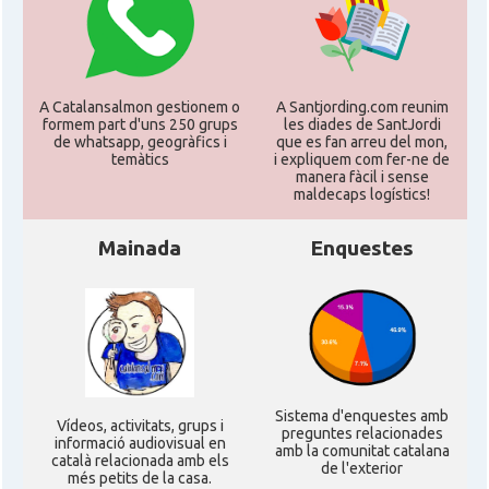
CAMON
Catalans a Karlsruhe
CAMON
Catalans a KASSEL
A Catalansalmon gestionem o
A Santjording.com reunim
formem part d'uns 250 grups
les diades de SantJordi
de whatsapp, geogràfics i
que es fan arreu del mon,
temàtics
i expliquem com fer-ne de
CAMON
Catalans a Koeln - Köln - Colonia
manera fàcil i sense
maldecaps logí­stics!
CAMON
Catalans a LEIPZIG
Mainada
Enquestes
CAMON
Catalans a Mainz
CAMON
Catalans a MANNHEIM
Sistema d'enquestes amb
CAMON
Catalans a MÜNCHEN
Ví­deos, activitats, grups i
preguntes relacionades
informació audiovisual en
amb la comunitat catalana
català relacionada amb els
de l'exterior
més petits de la casa.
CAMON
Catalans a NURNBERG