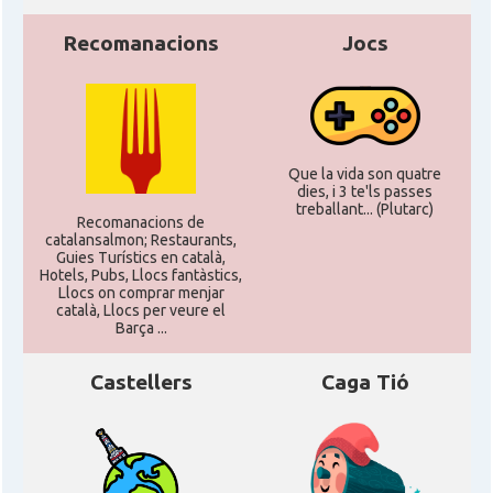
Recomanacions
Jocs
CAMON
Catalans a OLDENBURG
CAMON
Catalans a ROSTOCK
Que la vida son quatre
CAMON
Catalans a Stuttgart
dies, i 3 te'ls passes
treballant... (Plutarc)
Recomanacions de
catalansalmon; Restaurants,
CAMON
Catalans a TRIER
Guies Turístics en català,
Hotels, Pubs, Llocs fantàstics,
Llocs on comprar menjar
català, Llocs per veure el
CAMON
CATALANS A TÜBINGEN
Barça ...
Castellers
Caga Tió
Associació Catalana d'Essen E.V. /
Casal
Katalanischer Verein Essen E.V.
Associació Catalana d'Hamburg "El
Casal
Pont Blau\"