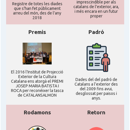
imprescindible per als
Registre de totes les diades
catalans de l'exterior, ara,
que s'han fet públicament
i més encara en un futur
arreu del món, des de l'any
proper
Ambaixada
Ambaixada espanyola a Alemanya
2018
* + ambaixades i consolats
Premis
Padró
El 2016 l'Institut de Projecció
Exterior de la Cultura
Dades del del padró de
Catalana ens atorgà el PREMI
Catalans a l'exterior des
JOSEP MARIA BATISTA I
del 2009 fins avui,
ROCA per reconéixer la tasca
desglossat per paisos i
de CATALANSALMON
anys.
Rodamons
Retorn