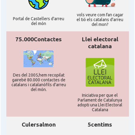
vols veure com fan cagar
Casal
Casal Català de Frankfurt
Portal de Castellers d'arreu
el tió els catalans d'arreu
del món
del mon?
Casal Català de Stuttgart, Stuttcat
Casal
e.V.
75.000Contactes
Llei electoral
catalana
Casal
Catalanets E.V.
Casal
Centre Català de Munic
Des del 2005,hem recopilat
gairebé 80.000 contactes de
catalans i catalanòfils d'arreu
del món.
Casal
Centre Cultural Català de Colònia
Iniciativa per que el
Parlament de Catalunya
adopti una Llei Electoral
Casal
Katalanischer Salon, e. V.
Catalana
Culersalmon
5centims
Oficina Exterior de Catalunya a
Acció
Berlín