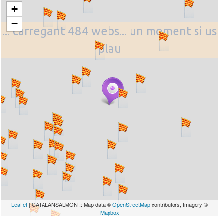
+
−
... carregant 484 webs... un moment si us
plau
Leaflet
| CATALANSALMON :: Map data ©
OpenStreetMap
contributors, Imagery ©
Mapbox