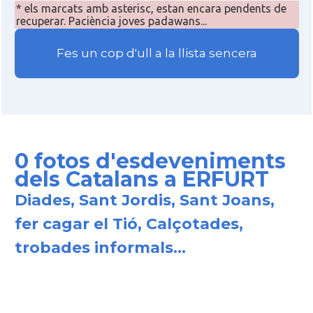
* els marcats amb asterisc, estan encara pendents de
recuperar. Paciència joves padawans...
Fes un cop d'ull a la llista sencera
0 fotos d'esdeveniments
dels Catalans a ERFURT
Diades, Sant Jordis, Sant Joans,
fer cagar el Tió, Calçotades,
trobades informals...