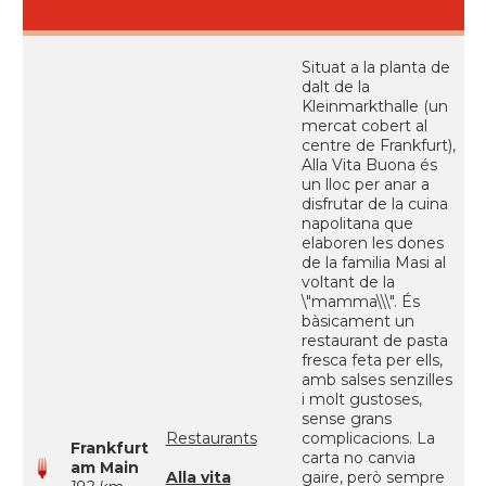
Situat a la planta de
dalt de la
Kleinmarkthalle (un
mercat cobert al
centre de Frankfurt),
Alla Vita Buona és
un lloc per anar a
disfrutar de la cuina
napolitana que
elaboren les dones
de la familia Masi al
voltant de la
\"mamma\\\". És
bàsicament un
restaurant de pasta
fresca feta per ells,
amb salses senzilles
i molt gustoses,
sense grans
Restaurants
complicacions. La
Frankfurt
carta no canvia
am Main
Alla vita
gaire, però sempre