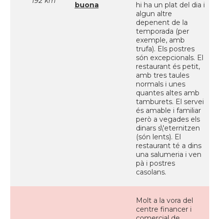
192 km
buona
hi ha un plat del dia i
algun altre
depenent de la
temporada (per
exemple, amb
trufa). Els postres
són excepcionals. El
restaurant és petit,
amb tres taules
normals i unes
quantes altes amb
tamburets. El servei
és amable i familiar
però a vegades els
dinars s\'eternitzen
(són lents). El
restaurant té a dins
una salumeria i ven
pà i postres
casolans.
Molt a la vora del
centre financer i
comercial de