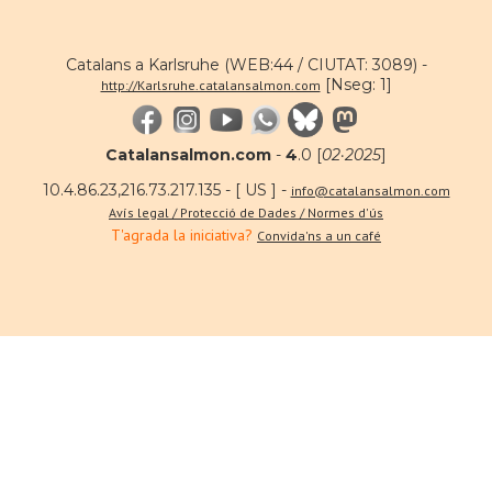
Catalans a Karlsruhe (WEB:44 / CIUTAT: 3089) -
[Nseg: 1]
http://Karlsruhe.catalansalmon.com
Catalansalmon.com
-
4
.0 [
02·2025
]
10.4.86.23,216.73.217.135 - [ US ] -
info@catalansalmon.com
Avís legal / Protecció de Dades / Normes d'ús
T'agrada la iniciativa?
Convida'ns a un café