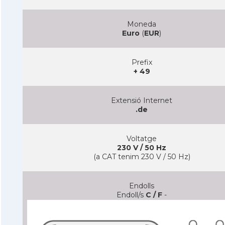
Moneda
Euro
(
EUR
)
Prefix
+ 49
Extensió Internet
.de
Voltatge
230 V / 50 Hz
(a CAT tenim 230 V / 50 Hz)
Endolls
Endoll/s
C / F
-