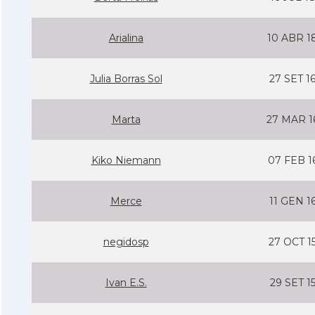
Arialina
10 ABR 1
Julia Borras Sol
27 SET 1
Marta
27 MAR 1
Kiko Niemann
07 FEB 1
Merce
11 GEN 1
negidosp
27 OCT 1
Ivan E.S.
29 SET 1