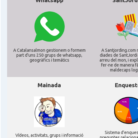
Whatsapp
SantJord
CAMON
Catalans a KAISERSLAUTERN
CAMON
Catalans a Karlsruhe
A Catalansalmon gestionem o formem
A Santjording.com 
CAMON
Catalans a KASSEL
part d'uns 250 grups de whatsapp,
diades de SantJordi
geogràfics i temàtics
arreu del mon, i ex
fer-ne de manera fà
CAMON
Catalans a Koeln - Köln - Colonia
maldecaps logí­
Mainada
Enquest
CAMON
Catalans a LEIPZIG
CAMON
Catalans a Mainz
CAMON
Catalans a MANNHEIM
Sistema d'enque
Ví­deos, activitats, grups i informació
preguntes relacion