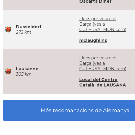
Oscar\'s Diner
Llocs per veure el
Barça (ves a
Dusseldorf
CULERSALMON.com)
272 km
mclaughlins
Llocs per veure el
Barça (ves a
Lausanne
CULERSALMON.com)
305 km
Local del Centre
Català de LAUSANA
Més recomanacions de Alemanya