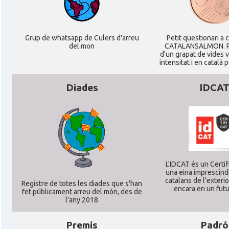
Acció
Oficina Exterior de Catalunya a Berl
Acció
Oficina Exterior de Catalunya a Stutt
Grup de whatsapp de Culers d'arreu
Petit qüestionari a 
del mon
CATALANSALMON. P
d'un grapat de vides 
Delegació
Delegació del Govern a Alemanya
intensitat i en català 
Diades
IDCA
Consolat
Consolat general a Dusseldorf
Consolat
Consolat general a Frankfurt am Ma
Consolat
Consolat general a Hamburg
L'IDCAT és un Certifi
una eina imprescindi
Consolat
Consolat general a Munich [Münche
catalans de l'exterior
Registre de totes les diades que s'han
encara en un futu
fet públicament arreu del món, des de
l'any 2018
Consolat
Consolat general a Stuttgart
Premis
Padró