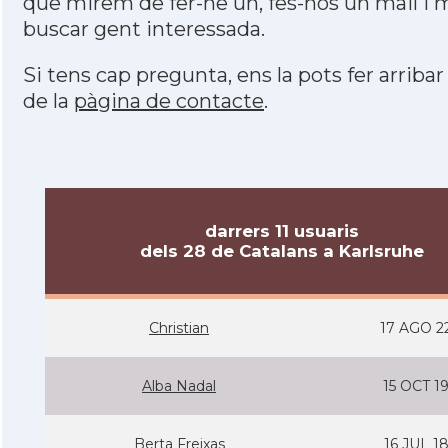
que mirem de fer-ne un, fes-nos un mail i
buscar gent interessada.
Si tens cap pregunta, ens la pots fer arribar
de la
pàgina de contacte
.
darrers 11 usuaris
dels 28 de Catalans a Karlsruhe
Christian
17 AGO 2
Alba Nadal
15 OCT 1
Berta Freixas
16 JUL 1