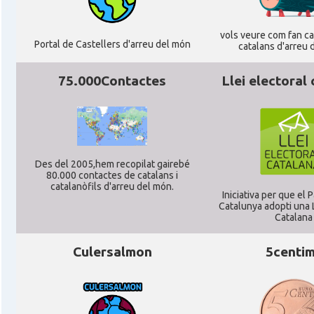
Casal
Associació Catalana d'Hamburg "El Pont 
vols veure com fan cag
Portal de Castellers d'arreu del món
catalans d'arreu 
Casal
Casal Català de Frankfurt
75.000Contactes
Llei electoral
Casal
Casal Català de Stuttgart, Stuttcat e
Casal
Catalanets E.V.
Des del 2005,hem recopilat gairebé
80.000 contactes de catalans i
catalanòfils d'arreu del món.
Casal
Centre Català de Munic
Iniciativa per que el
Catalunya adopti una L
Catalana
Casal
Centre Cultural Català de Colònia
Culersalmon
5centi
Casal
Katalanischer Salon, e. V.