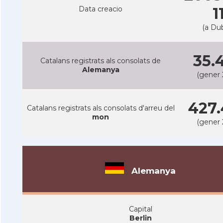
Data creacio
1
(a Dub
35.
Catalans registrats als consolats de
Alemanya
(gener 
427.
Catalans registrats als consolats d'arreu del
mon
(gener 
Alemanya
Capital
Berlin