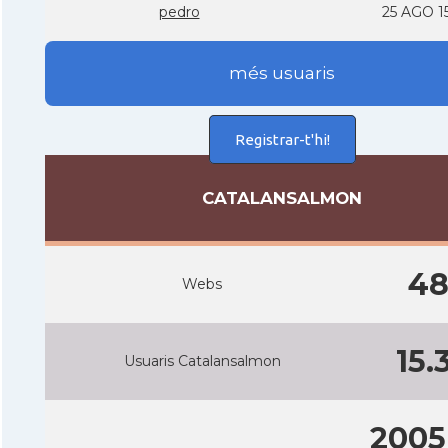
pedro
25 AGO 1
més usuaris
Registrar-t'hi!
CATALANSALMON
4
Webs
15.
Usuaris Catalansalmon
2005