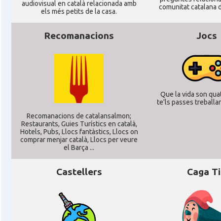
audiovisual en català relacionada amb
CAMON
Catalans a MÜNCHEN
comunitat catalana d
els més petits de la casa.
CAMON
Catalans a NURNBERG
Recomanacions
Jocs
CAMON
Catalans a OLDENBURG
CAMON
Catalans a ROSTOCK
Que la vida son quat
te'ls passes treballant
Recomanacions de catalansalmon;
CAMON
Catalans a Stuttgart
Restaurants, Guies Turístics en català,
Hotels, Pubs, Llocs fantàstics, Llocs on
comprar menjar català, Llocs per veure
el Barça ...
CAMON
Catalans a TRIER
Castellers
Caga T
CAMON
CATALANS A TÜBINGEN
Associació Catalana d'Essen E.V. / Katala
Casal
Verein Essen E.V.