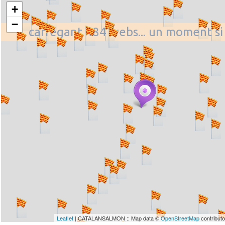
+
−
... carregant 484 webs... un moment si
Leaflet
| CATALANSALMON :: Map data ©
OpenStreetMap
contribut