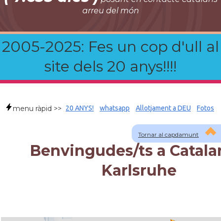
arreu del món
2005-2025: Fes un cop d'ull al
site dels 20 anys!!!!
menu ràpid >>
20 ANYS!
whatsapp
Allotjament a DEU
Fotos
Tornar al capdamunt
Benvingudes/ts a Catala
Karlsruhe