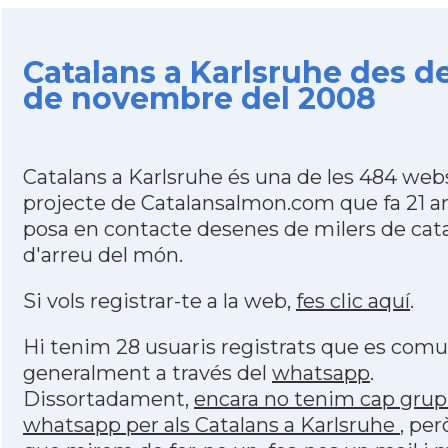
Catalans a Karlsruhe des de
de novembre del 2008
Catalans a Karlsruhe és una de les 484 web
projecte de Catalansalmon.com que fa 21 a
posa en contacte desenes de milers de cat
d'arreu del món.
Si vols registrar-te a la web,
fes clic aquí
.
Hi tenim 28 usuaris registrats que es com
generalment a través del
whatsapp
.
Dissortadament,
encara no tenim cap grup
whatsapp per als Catalans a Karlsruhe
, per