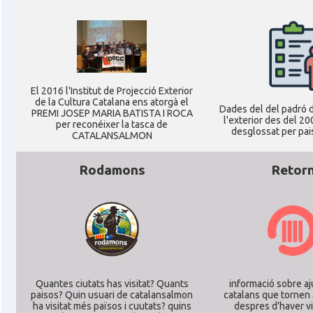
Ambaixada
Ambaixada espanyola a Alemanya
* + ambaixades i consolats
El 2016 l'Institut de Projecció Exterior
de la Cultura Catalana ens atorgà el
Dades del del padró d
PREMI JOSEP MARIA BATISTA I ROCA
l'exterior des del 20
per reconéixer la tasca de
desglossat per pais
CATALANSALMON
Rodamons
Retor
Quantes ciutats has visitat? Quants
informació sobre aj
paisos? Quin usuari de catalansalmon
catalans que tornen 
ha visitat més països i cuutats? quins
despres d'haver vi