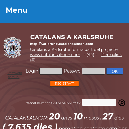
Menu
Menu
CATALANS A KARLSRUHE
http://Karlsruhe.catalansalmon.com
Catalans a Karlsruhe forma part del projecte
www.catalansalmon.com
- (44) -
Permalink
(#)
Login
Passwd
Password
perdut?
REGISTRA'T
Buscar ciutat de CATALANSALMON:
20
10
27
CATALANSALMON:
anys
mesos i
dies
( 7.635 dies )
posant en contacte catalans