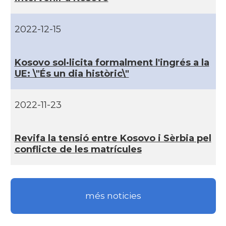
2022-12-15
Kosovo sol·licita formalment l'ingrés a la
UE: \"És un dia històric\"
2022-11-23
Revifa la tensió entre Kosovo i Sèrbia pel
conflicte de les matrí­cules
més noticies