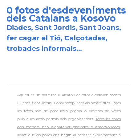
0 fotos d'esdeveniments
dels Catalans a Kosovo
Diades, Sant Jordis, Sant Joans,
fer cagar el Tió, Calçotades,
trobades informals...
Aquest és un petit recull aleatori de
fotos d'esdeveniments
(Diades, Sant Jordis, Tions) recopilades als nostre sites. Totes
les fotos són de producció pròpia o extretes de webs
públiques amb permís dels organitzadors.
Totes les cares
dels menors han d'aparèixer pixelades o distorsionades
,
llevat que els pares ens hagin autoritzar explícitament a