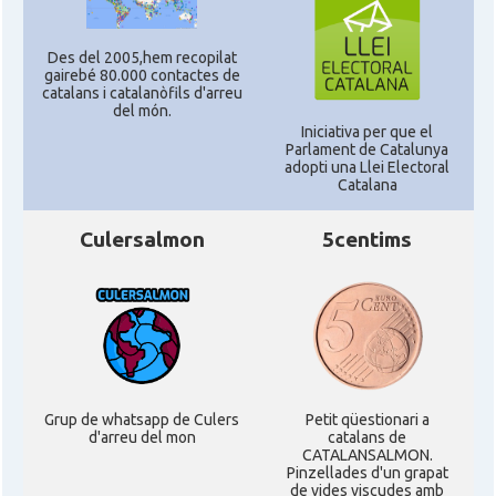
Des del 2005,hem recopilat
gairebé 80.000 contactes de
catalans i catalanòfils d'arreu
del món.
Iniciativa per que el
Parlament de Catalunya
adopti una Llei Electoral
Catalana
Culersalmon
5centims
Grup de whatsapp de Culers
Petit qüestionari a
d'arreu del mon
catalans de
CATALANSALMON.
Pinzellades d'un grapat
de vides viscudes amb