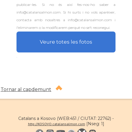
publicar-les. Si no és així fes-nos-ho saber a
info@catalansalmon.com. Si hi surts i no vols aparèixer,
contacta amb nosaltres a info@catalansalmon.com i
l'eliminarem o la modificarem perquè no se't reconegui.
Veure totes les fotos
.
Tornar al capdemunt
Catalans a Kosovo (WEB:451 / CIUTAT: 22762) -
[Nseg: 1]
http://KOSOVO.catalansalmon.com