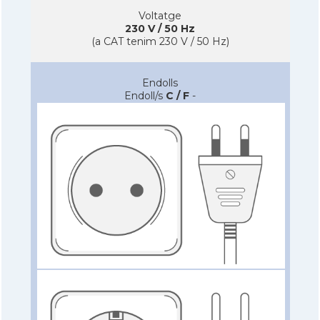
Voltatge
230 V / 50 Hz
(a CAT tenim 230 V / 50 Hz)
Endolls
Endoll/s
C / F
-