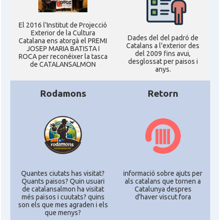
El 2016 l'Institut de Projecció
Exterior de la Cultura
Dades del del padró de
Catalana ens atorgà el PREMI
Catalans a l'exterior des
JOSEP MARIA BATISTA I
del 2009 fins avui,
ROCA per reconéixer la tasca
desglossat per paisos i
de CATALANSALMON
anys.
Rodamons
Retorn
Quantes ciutats has visitat?
informació sobre ajuts per
Quants paisos? Quin usuari
als catalans que tornen a
de catalansalmon ha visitat
Catalunya despres
més països i cuutats? quins
d'haver viscut fora
son els que mes agraden i els
que menys?