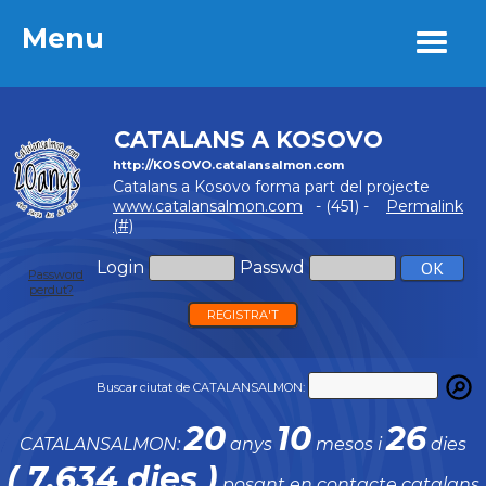
Menu
Menu
CATALANS A KOSOVO
http://KOSOVO.catalansalmon.com
Catalans a Kosovo forma part del projecte
www.catalansalmon.com
- (451) -
Permalink
(#)
Login
Passwd
Password
perdut?
REGISTRA'T
Buscar ciutat de CATALANSALMON:
20
10
26
CATALANSALMON:
anys
mesos i
dies
( 7.634 dies )
posant en contacte catalans