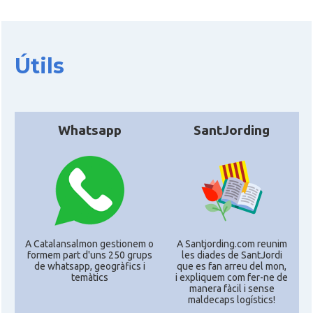
Útils
Whatsapp
SantJording
A Catalansalmon gestionem o
A Santjording.com reunim
formem part d'uns 250 grups
les diades de SantJordi
de whatsapp, geogràfics i
que es fan arreu del mon,
temàtics
i expliquem com fer-ne de
manera fàcil i sense
maldecaps logí­stics!