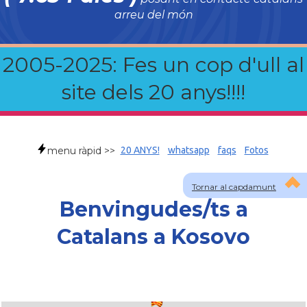
arreu del món
2005-2025: Fes un cop d'ull al
site dels 20 anys!!!!
menu ràpid >>
20 ANYS!
whatsapp
faqs
Fotos
Tornar al capdamunt
Benvingudes/ts a
Catalans a Kosovo