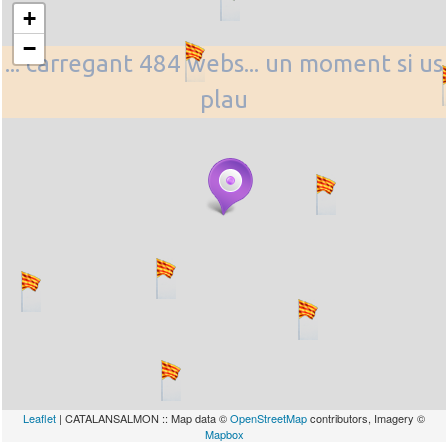
+
−
... carregant 484 webs... un moment si us
plau
Leaflet
| CATALANSALMON :: Map data ©
OpenStreetMap
contributors, Imagery ©
Mapbox