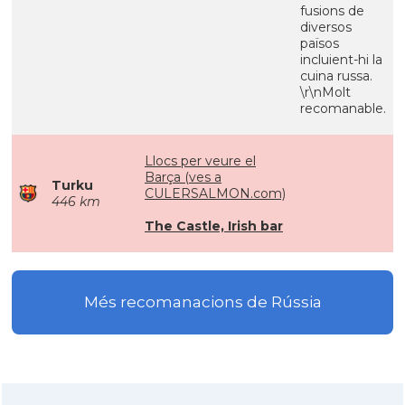
fusions de
diversos
països
incluient-hi la
cuina russa.
\r\nMolt
recomanable.
Llocs per veure el
Barça (ves a
Turku
CULERSALMON.com)
446 km
The Castle, Irish bar
Més recomanacions de Rússia