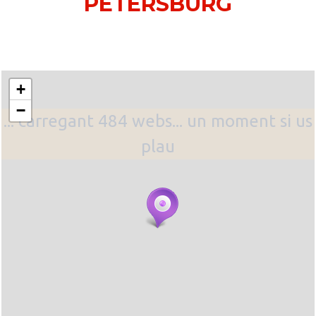
PETERSBURG
+
−
... carregant 484 webs... un moment si us
plau