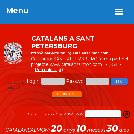
Menu
Menu
CATALANS A SANT
PETERSBURG
http://SantPetersburg.catalansalmon.com
Catalans a SANT PETERSBURG forma part del
projecte
www.catalansalmon.com
- (458) -
Permalink (#)
Login
Passwd
Password
perdut?
REGISTRA'T
Buscar ciutat de CATALANSALMON:
20
10
30
CATALANSALMON:
anys
mesos i
dies