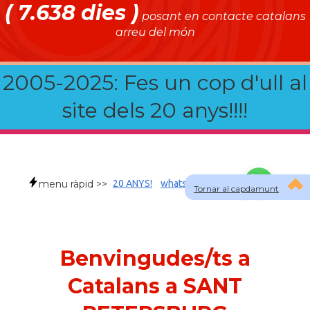
( 7.638 dies )
posant en contacte catalans
arreu del món
2005-2025: Fes un cop d'ull al
site dels 20 anys!!!!
menu ràpid >>
20 ANYS!
whatsapp
faqs
Tornar al capdamunt
Benvingudes/ts a
Catalans a SANT