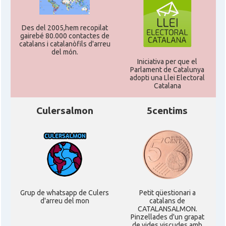
Des del 2005,hem recopilat
gairebé 80.000 contactes de
catalans i catalanòfils d'arreu
del món.
Iniciativa per que el
Parlament de Catalunya
adopti una Llei Electoral
Catalana
Culersalmon
5centims
Grup de whatsapp de Culers
Petit qüestionari a
d'arreu del mon
catalans de
CATALANSALMON.
Pinzellades d'un grapat
de vides viscudes amb