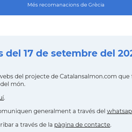
Més recomanacions de Grècia
s del 17 de setembre del 20
 webs del projecte de Catalansalmon.com que 
 del món.
uí
.
 comuniquen generalment a través del
whatsa
ribar a través de la
pàgina de contacte
.