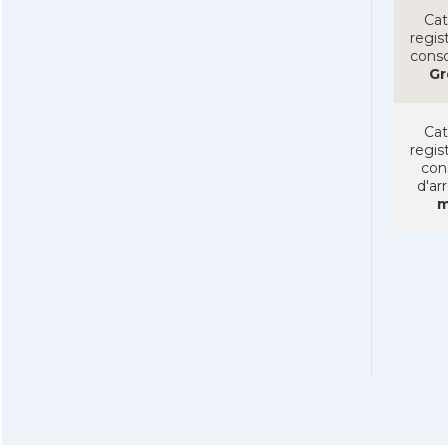
Cat
regist
conso
Gr
Cat
regist
con
d'ar
m