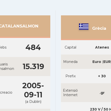
CATALANSALMON
Grècia
484
ebs
Capital
Atenes
Moneda
Euro
(
EUR
uaris
15.319
ansalmon
Prefix
+ 30
2005-
Extensió
creacio
09-11
.gr
Internet
(a Dublin)
230 V / 50 