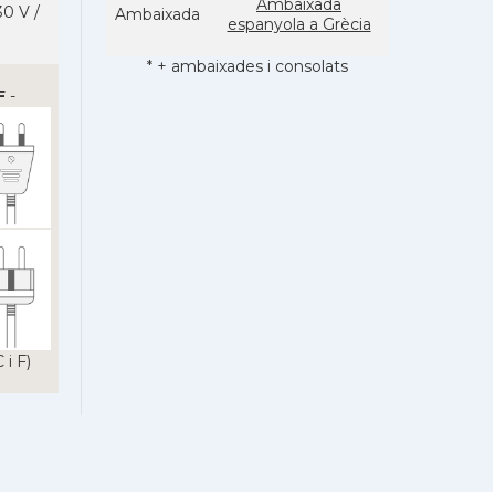
Ambaixada
0 V /
Ambaixada
espanyola a Grècia
* + ambaixades i consolats
F
-
 i F)