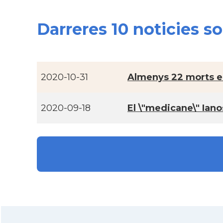
Darreres 10 noticies s
2020-10-31
Almenys 22 morts en
2020-09-18
El \"medicane\" Ian