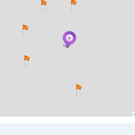
. carregant 484 webs... un moment si us p