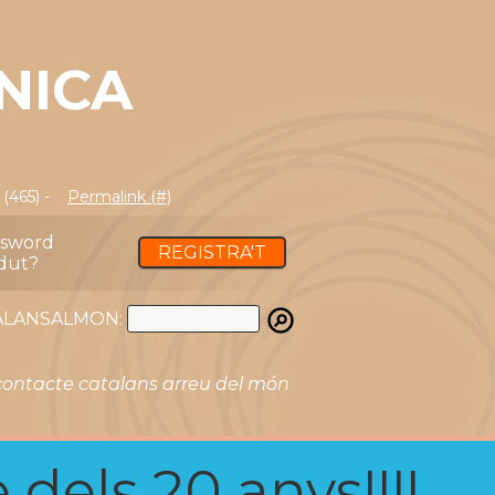
NICA
(465) -
Permalink (#)
ssword
REGISTRA'T
dut?
ATALANSALMON:
ontacte catalans arreu del món
 dels 20 anys!!!!