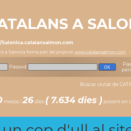
ATALANS A SALO
//Salonica.catalansalmon.com
ns a Salonica forma part del projecte
www.catalansalmon.com
- 
Pa
Passwd
per
Buscar ciutat de C
0
26
( 7.634 dies )
mesos i
dies
posant en c
n cop d'ull al site