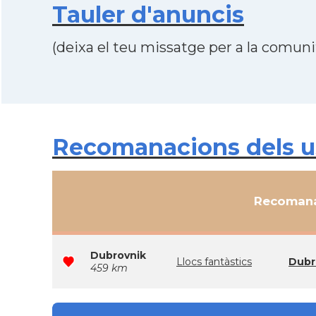
Tauler d'anuncis
(deixa el teu missatge per a la comunit
Recomanacions dels usu
Recomana
Dubrovnik
Llocs fantàstics
Dubr
459 km