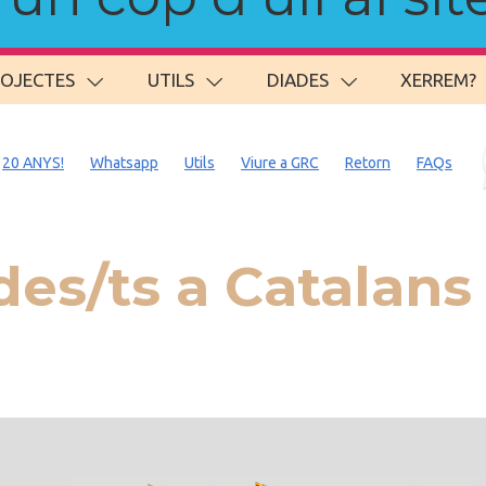
ROJECTES
UTILS
DIADES
XERREM?
20 ANYS!
Whatsapp
Utils
Viure a GRC
Retorn
FAQs
es/ts a Catalans 