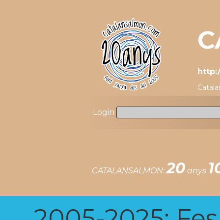
C
http:
Catala
Login
20
1
CATALANSALMON:
anys
2005-2025: Fes u