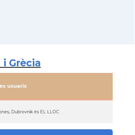
 i Grècia
s usuaris
rones, Dubrovnik és EL LLOC