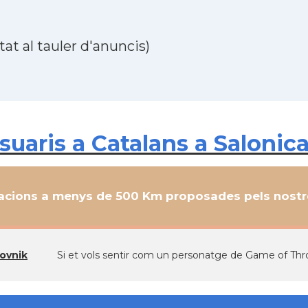
at al tauler d'anuncis)
aris a Catalans a Salonica
cions a menys de 500 Km proposades pels nostre
ovnik
Si et vols sentir com un personatge de Game of Th