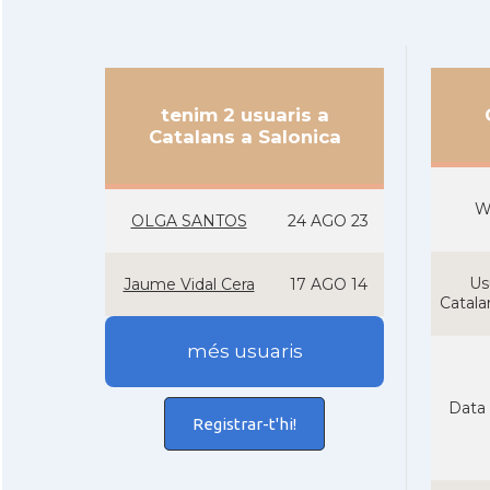
tenim 2 usuaris a
Catalans a Salonica
W
OLGA SANTOS
24 AGO 23
Us
Jaume Vidal Cera
17 AGO 14
Catal
més usuaris
Data 
Registrar-t'hi!