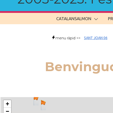
CATALANSALMON
P
menu ràpid >>
SANT JOAN 06
Benvingud
+
−