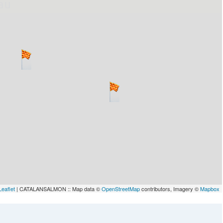
lau
Leaflet
| CATALANSALMON :: Map data ©
OpenStreetMap
contributors, Imagery ©
Mapbox