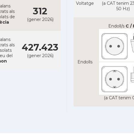
Voltatge
(a CAT tenim 23
alans
312
50 Hz)
rats als
lats de
(gener 2026)
ècia
Endoll/s
C / 
alans
427.423
rats als
solats
reu del
(gener 2026)
on
Endolls
(a CAT tenim C