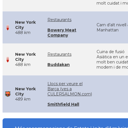
molt cuidat i 
Restaurants
New York
Carn d’alt nivell 
City
Bowery Meat
Manhattan
488 km
Company
Cuina de fusió
New York
Restaurants
Asiàtica en un e
City
molt ben cuidat
488 km
Buddakan
modern i de m
Llocs per veure el
New York
Barça (ves a
City
CULERSALMON.com)
489 km
Smithfield Hall