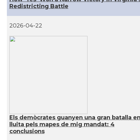
Redistricting Battle
CAMON
Catalans a IOWA
2026-04-22
CAMON
Catalans a IRVINE
CAMON
Catalans a Jacksonville
CAMON
Catalans a Kentucky
CAMON
Catalans a Las Vegas
CAMON
Catalans a Los Angeles
Els demòcrates guanyen una gran batalla en
CAMON
Catalans a Maine, USA
lluita pels mapes de mig mandat: 4
conclusions
CAMON
Catalans a MIAMI