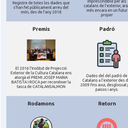
imprescindible per als
Registre de totes les diades que
catalans de l'exterior, ara,
s'han fet públicament arreu del
més encara en un futur
món, des de l'any 2018
proper
Delegació del Govern als Estats Units i
Delegació
Canadà (New York)
Premis
Padró
Delegació del Govern als Estats Units i
Delegació
Canadà (Washington)
Consolat
Consolat general a Boston
El 2016 l'Institut de Projecció
Exterior de la Cultura Catalana ens
Dades del del padró de
Consolat
Consolat general a Chicago
atorgà el PREMI JOSEP MARIA
Catalans a l'exterior des 
BATISTA I ROCA per reconéixer la
2009 fins avui, desglossat
tasca de CATALANSALMON
paisos i anys.
Consolat
Consolat general a Houston
Rodamons
Retorn
Consolat
Consolat general a Los Angeles
Consolat
Consolat general a Miami