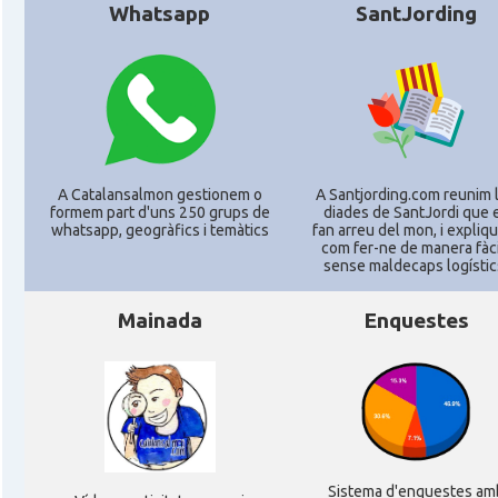
Whatsapp
SantJording
CAMON
Catalans a Philadelphia, Pennsylvania, USA
CAMON
Catalans a PHOENIX
CAMON
Catalans a Portland (OR)
A Catalansalmon gestionem o
A Santjording.com reunim 
CAMON
Catalans a PROVIDENCE
formem part d'uns 250 grups de
diades de SantJordi que 
whatsapp, geogràfics i temàtics
fan arreu del mon, i expli
com fer-ne de manera fàcil
sense maldecaps logí­stic
CAMON
Catalans a RENO
Mainada
Enquestes
CAMON
Catalans a SAINT LOUIS
CAMON
Catalans a San Antonio - Texas
CAMON
Catalans a San Diego
Sistema d'enquestes am