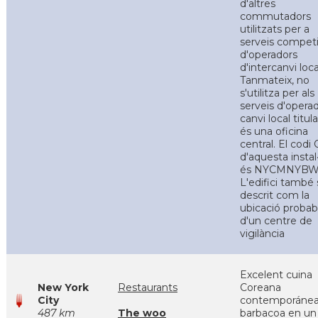
d'altres
commutadors
utilitzats per a
serveis competi
d'operadors
d'intercanvi loca
Tanmateix, no
s'utilitza per als
serveis d'opera
canvi local titula
és una oficina
central. El codi
d'aquesta instal·
és NYCMNYBW
L'edifici també 
descrit com la
ubicació probab
d'un centre de
vigilància
Excelent cuina
New York
Restaurants
Coreana
City
contemporáne
487 km
The woo
barbacoa en un 