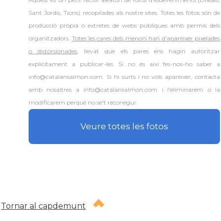
Sant Jordis, Tions) recopilades als nostre sites. Totes les fotos són de
producció pròpia o extretes de webs públiques amb permís dels
organitzadors.
Totes les cares dels menors han d'aparèixer pixelades
o distorsionades
, llevat que els pares ens hagin autoritzar
explícitament a publicar-les. Si no és així fes-nos-ho saber a
info@catalansalmon.com. Si hi surts i no vols aparèixer, contacta
amb nosaltres a info@catalansalmon.com i l'eliminarem o la
modificarem perquè no se't reconegui.
Veure totes les fotos
.
Tornar al capdemunt