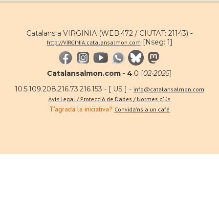
Catalans a VIRGINIA (WEB:472 / CIUTAT: 21143) -
[Nseg: 1]
http://VIRGINIA.catalansalmon.com
Catalansalmon.com
-
4
.0 [
02·2025
]
10.5.109.208,216.73.216.153 - [ US ] -
info@catalansalmon.com
Avís legal / Protecció de Dades / Normes d'ús
T'agrada la iniciativa?
Convida'ns a un café