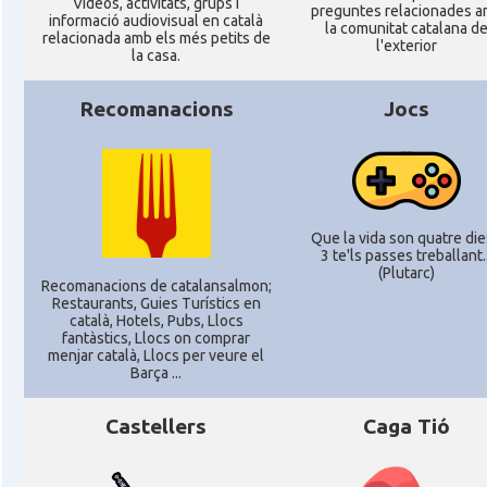
Ví­deos, activitats, grups i
preguntes relacionades 
informació audiovisual en català
la comunitat catalana d
CAMON
Catalans a SAN FRANCISCO
relacionada amb els més petits de
l'exterior
la casa.
CAMON
Catalans a Sarasota, Florida, USA
Recomanacions
Jocs
CAMON
Catalans a SEATTLE
Catalans a Silicon Valley (San Jose),
CAMON
Que la vida son quatre dies
California, USA
3 te'ls passes treballant..
(Plutarc)
Recomanacions de catalansalmon;
Restaurants, Guies Turístics en
CAMON
Catalans a TAMPA
català, Hotels, Pubs, Llocs
fantàstics, Llocs on comprar
menjar català, Llocs per veure el
CAMON
Catalans a TENNESSEE
Barça ...
Castellers
Caga Tió
CAMON
Catalans a UTAH