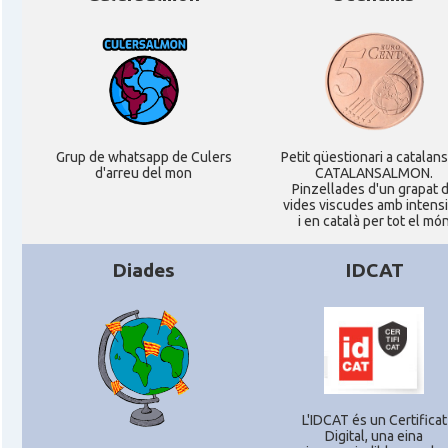
Casal
Catalan Institute of America
Casal
Fundació Paulí Bellet
Casal
North American Catalan Society (NACS)
Grup de whatsapp de Culers
Petit qüestionari a catalan
d'arreu del mon
CATALANSALMON.
Pinzellades d'un grapat 
vides viscudes amb intensi
Acció
ACCIÓ a Austin
i en català per tot el mó
Diades
IDCAT
Acció
Acció a New York
Acció
ACCIÓ a Silicon Valley
Acció
Acció a Washington DC
L'IDCAT és un Certificat
Digital, una eina
Acció
ACCIÓ Miami