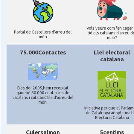
CAMON
Catalans a VIRGINIA
CAMON
Catalans a WASHINGTON DC
vols veure com fan cagar 
Portal de Castellers d'arreu del
tió els catalans d'arreu d
CAMON
Catalans a WISCONSIN
món
mon?
75.000Contactes
Llei electoral
CAMON
Catalans a WYOMING
catalana
American Institute for Catalan Studies
Casal
(AICS)
Des del 2005,hem recopilat
gairebé 80.000 contactes de
Casal
Casal Català de Minnesota
catalans i catalanòfils d'arreu del
món.
Iniciativa per que el Parla
Casal
Casal Català del Nord de Califòrnia
de Catalunya adopti una L
Electoral Catalana
Casal
Casal dels Països Catalans a Califòrnia
Culersalmon
5centims