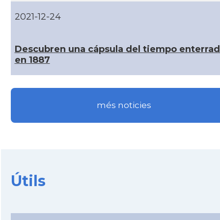
2021-12-24
CAMON
Catalans a MINNESOTA
Descubren una cápsula del tiempo enterra
CAMON
Catalans a NEBRASKA
en 1887
CAMON
Catalans a NEW MEXICO
més noticies
CAMON
Catalans a New Orleans
CAMON
CATALANS A NEW YORK
CAMON
Catalans a OKLAHOMA
Útils
CAMON
Catalans a ORLANDO