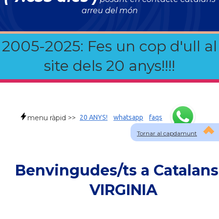
arreu del món
2005-2025: Fes un cop d'ull al
site dels 20 anys!!!!
menu ràpid >>
20 ANYS!
whatsapp
faqs
Tornar al capdamunt
Benvingudes/ts a Catalans
VIRGINIA