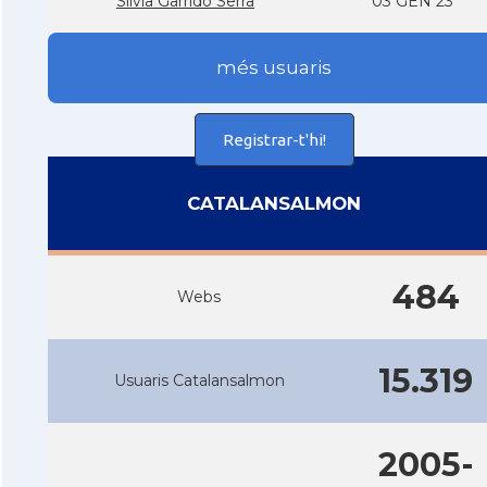
Silvia Garrido Serra
03 GEN 23
més usuaris
Registrar-t'hi!
CATALANSALMON
484
Webs
15.319
Usuaris Catalansalmon
2005-