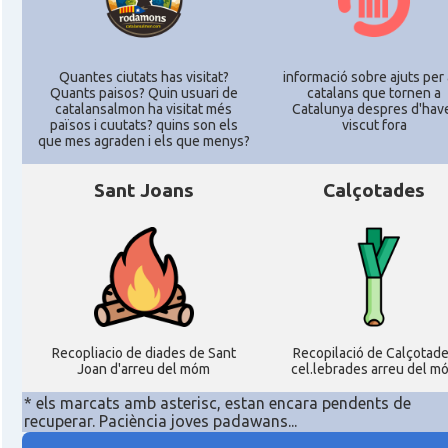
Consolat
Consolat general a New York City
Quantes ciutats has visitat?
informació sobre ajuts per 
Quants paisos? Quin usuari de
catalans que tornen a
Consolat
Consolat general a San Francisco
catalansalmon ha visitat més
Catalunya despres d'hav
països i cuutats? quins son els
viscut fora
que mes agraden i els que menys?
Consolat
Consolat general a Washington
Sant Joans
Calçotades
Ambaixada espanyola a Estats Units
Ambaixada
d'Amèrica
* + ambaixades i consolats
Recopliacio de diades de Sant
Recopilació de Calçotad
Joan d'arreu del móm
cel.lebrades arreu del m
* els marcats amb asterisc, estan encara pendents de
recuperar. Paciència joves padawans...