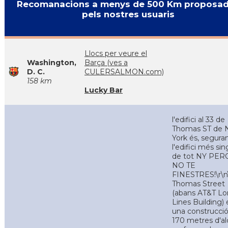
Recomanacions a menys de 500 Km proposa
pels nostres usuaris
Llocs per veure el
Washington,
Barça (ves a
D. C.
CULERSALMON.com)
158 km
Lucky Bar
l'edifici al 33 de
Thomas ST de
York és, segura
l'edifici més sin
de tot NY PE
NO TE
FINESTRES!\r\n
Thomas Street
(abans AT&T L
Lines Building) 
una construcci
170 metres d'a