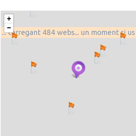
+
−
... carregant 484 webs... un moment si us