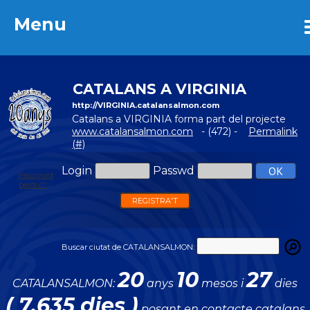
Menu
Menu
CATALANS A VIRGINIA
http://VIRGINIA.catalansalmon.com
Catalans a VIRGINIA forma part del projecte
www.catalansalmon.com
- (472) -
Permalink
(#)
Login
Passwd
Password
perdut?
REGISTRA'T
Buscar ciutat de CATALANSALMON:
20
10
27
CATALANSALMON:
anys
mesos i
dies
( 7.635 dies )
posant en contacte catalans