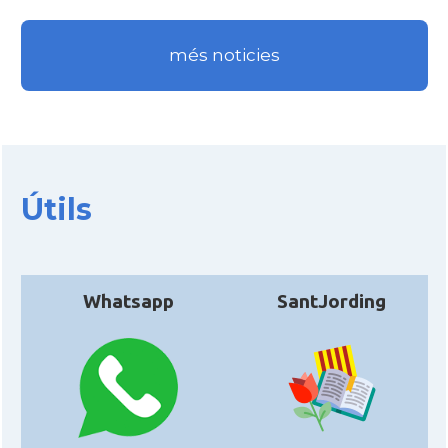
més noticies
Útils
Whatsapp
SantJording