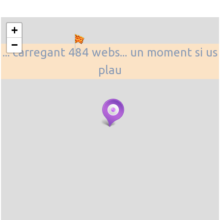
+
−
... carregant 484 webs... un moment si us
plau