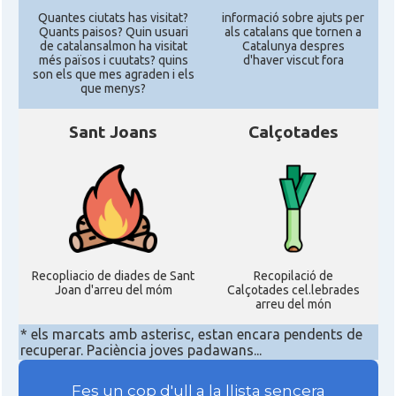
Quantes ciutats has visitat?
informació sobre ajuts per
Quants paisos? Quin usuari
als catalans que tornen a
de catalansalmon ha visitat
Catalunya despres
més països i cuutats? quins
d'haver viscut fora
son els que mes agraden i els
que menys?
Sant Joans
Calçotades
Recopliacio de diades de Sant
Recopilació de
Joan d'arreu del móm
Calçotades cel.lebrades
arreu del món
* els marcats amb asterisc, estan encara pendents de
recuperar. Paciència joves padawans...
Fes un cop d'ull a la llista sencera