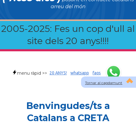
arreu del món
2005-2025: Fes un cop d'ull al
site dels 20 anys!!!!
menu ràpid >>
20 ANYS!
whatsapp
faqs
Tornar al capdamunt
Benvingudes/ts a
Catalans a CRETA