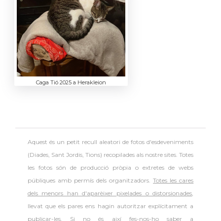
Caga Tió 2025 a Herakleion
Aquest és un petit recull aleatori de
fotos d'esdeveniments
(Diades, Sant Jordis, Tions) recopilades als nostre sites. Totes
les fotos són de producció pròpia o extretes de webs
públiques amb permís dels organitzadors.
Totes les cares
dels menors han d'aparèixer pixelades o distorsionades
,
llevat que els pares ens hagin autoritzar explícitament a
publicar-les. Si no és així fes-nos-ho saber a