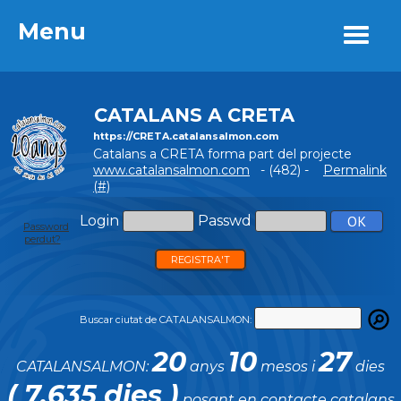
Menu
Menu
CATALANS A CRETA
https://CRETA.catalansalmon.com
Catalans a CRETA forma part del projecte
www.catalansalmon.com
- (482) -
Permalink
(#)
Login
Passwd
Password
perdut?
REGISTRA'T
Buscar ciutat de CATALANSALMON:
20
10
27
CATALANSALMON:
anys
mesos i
dies
( 7.635 dies )
posant en contacte catalans