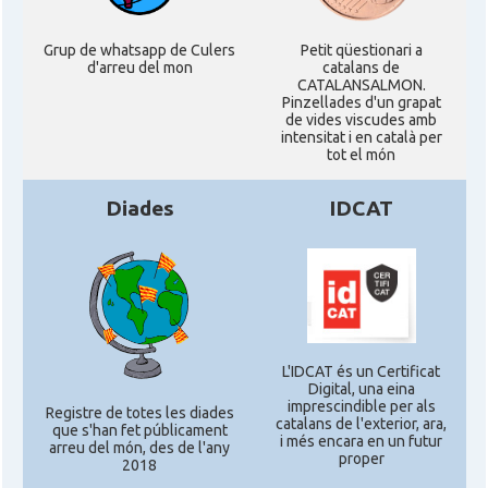
Grup de whatsapp de Culers
Petit qüestionari a
d'arreu del mon
catalans de
CATALANSALMON.
Pinzellades d'un grapat
de vides viscudes amb
intensitat i en català per
tot el món
Diades
IDCAT
L'IDCAT és un Certificat
Digital, una eina
imprescindible per als
Registre de totes les diades
catalans de l'exterior, ara,
que s'han fet públicament
i més encara en un futur
arreu del món, des de l'any
proper
2018