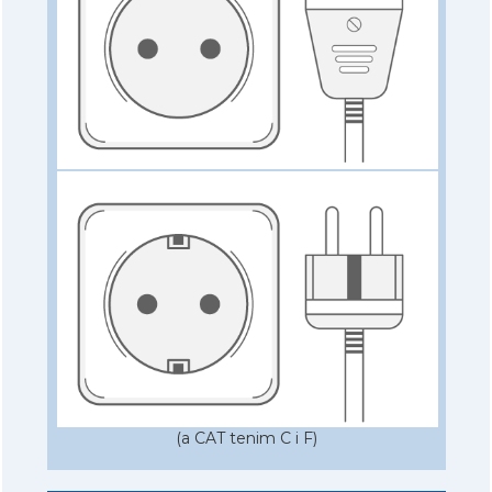
(a CAT tenim C i F)