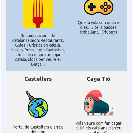
Que la vida son quatre
dies, i 3 te'ls passes
treballant... (Plutarc)
Recomanacions de
catalansalmon; Restaurants,
Guies Turístics en català,
Hotels, Pubs, Llocs fantàstics,
Llocs on comprar menjar
català, Llocs per veure el
Barça ...
Castellers
Caga Tió
vols veure com fan cagar
Portal de Castellers d'arreu
el tió els catalans d'arreu
del món
del mon?