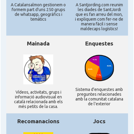
A Catalansalmon gestionem o
A Santjording.com reunim
formem part d'uns 250 grups
les diades de SantJordi
de whatsapp, geogràfics i
que es fan arreu del mon,
temàtics
i expliquem com fer-ne de
manera fàcil i sense
maldecaps logí­stics!
Mainada
Enquestes
Sistema d'enquestes amb
Ví­deos, activitats, grups i
preguntes relacionades
informació audiovisual en
amb la comunitat catalana
català relacionada amb els
de l'exterior
més petits de la casa.
Recomanacions
Jocs