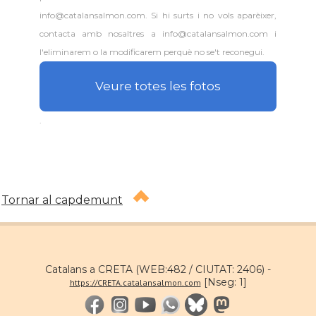
info@catalansalmon.com. Si hi surts i no vols aparèixer,
contacta amb nosaltres a info@catalansalmon.com i
l'eliminarem o la modificarem perquè no se't reconegui.
Veure totes les fotos
.
Tornar al capdemunt
Catalans a CRETA (WEB:482 / CIUTAT: 2406) -
[Nseg: 1]
https://CRETA.catalansalmon.com