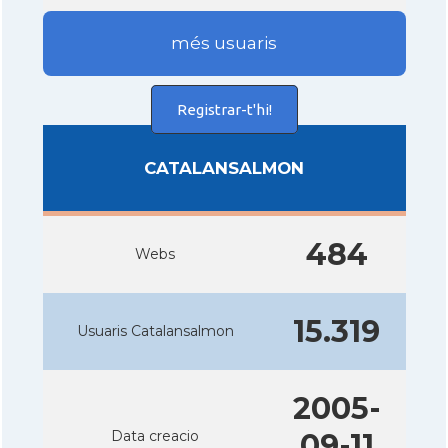
més usuaris
Registrar-t'hi!
CATALANSALMON
484
Webs
15.319
Usuaris Catalansalmon
2005-
Data creacio
09-11