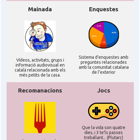
CAMON
Catalans a NEBRASKA
Mainada
Enquestes
CAMON
Catalans a NEW MEXICO
CAMON
Catalans a New Orleans
Sistema d'enquestes amb
Ví­deos, activitats, grups i
CAMON
CATALANS A NEW YORK
preguntes relacionades
informació audiovisual en
amb la comunitat catalana
català relacionada amb els
de l'exterior
més petits de la casa.
CAMON
Catalans a OKLAHOMA
Recomanacions
Jocs
CAMON
Catalans a ORLANDO
Catalans a Philadelphia,
CAMON
Pennsylvania, USA
Que la vida son quatre
dies, i 3 te'ls passes
treballant... (Plutarc)