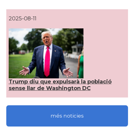
CAMON
Catalans a DAVIS
2025-08-11
CAMON
Catalans a DETROIT
CAMON
Catalans a DURHAM, NC
CAMON
Catalans a Hawaii
Trump diu que expulsarà la població
CAMON
Catalans a Houston - Texas
sense llar de Washington DC
CAMON
Catalans a INDIANA
més noticies
CAMON
Catalans a IOWA