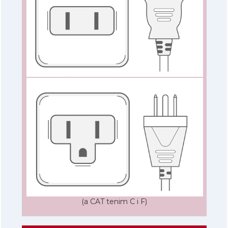
(a CAT tenim C i F)