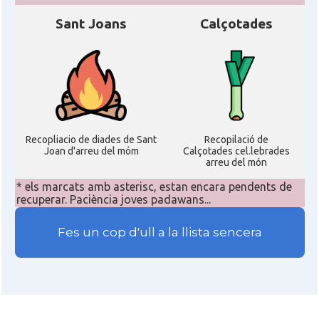
Delegació del Govern als Estats
Delegació
Sant Joans
Calçotades
Units i Canadà (New York)
Delegació del Govern als Estats
Delegació
Units i Canadà (Washington)
Consolat
Consolat general a Boston
Recopliacio de diades de Sant
Recopilació de
Joan d'arreu del móm
Calçotades cel.lebrades
arreu del món
Consolat
Consolat general a Chicago
* els marcats amb asterisc, estan encara pendents de
recuperar. Paciència joves padawans...
Consolat
Consolat general a Houston
Fes un cop d'ull a la llista sencera
Consolat
Consolat general a Los Angeles
Consolat
Consolat general a Miami