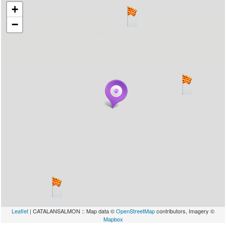
+
−
... carregant 484 webs... un moment si us
plau
Leaflet
| CATALANSALMON :: Map data ©
OpenStreetMap
contributors, Imagery ©
Mapbox