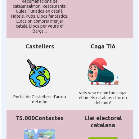
CAMON
Catalans a PHOENIX
Recomanacions de
catalansalmon; Restaurants,
Guies Turístics en català,
Hotels, Pubs, Llocs fantàstics,
CAMON
Catalans a Portland (OR)
Llocs on comprar menjar
català, Llocs per veure el
Barça ...
CAMON
Catalans a PROVIDENCE
Castellers
Caga Tió
CAMON
Catalans a RENO
CAMON
Catalans a SAINT LOUIS
CAMON
Catalans a San Antonio - Texas
vols veure com fan cagar
Portal de Castellers d'arreu
el tió els catalans d'arreu
del món
del mon?
CAMON
Catalans a San Diego
75.000Contactes
Llei electoral
catalana
CAMON
Catalans a SAN FRANCISCO