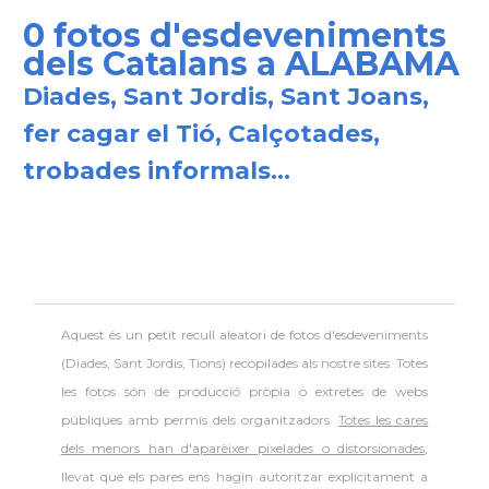
Consolat
Consolat general a New York City
0 fotos d'esdeveniments
dels Catalans a ALABAMA
Consolat
Consolat general a San Francisco
Diades, Sant Jordis, Sant Joans,
fer cagar el Tió, Calçotades,
Consolat
Consolat general a Washington
trobades informals...
Ambaixada espanyola a Estats Units
Ambaixada
d'Amèrica
* + ambaixades i consolats
Aquest és un petit recull aleatori de
fotos d'esdeveniments
(Diades, Sant Jordis, Tions) recopilades als nostre sites. Totes
les fotos són de producció pròpia o extretes de webs
públiques amb permís dels organitzadors.
Totes les cares
dels menors han d'aparèixer pixelades o distorsionades
,
llevat que els pares ens hagin autoritzar explícitament a