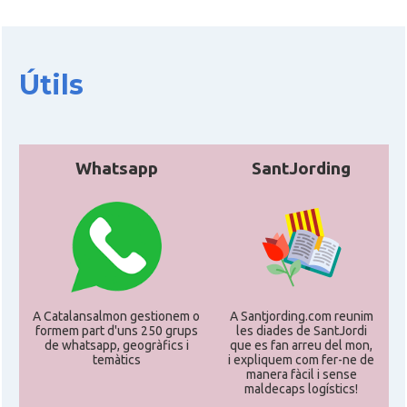
CAMON
Catalans a IRVINE
CAMON
Catalans a Jacksonville
Útils
CAMON
Catalans a Kentucky
CAMON
Whatsapp
Catalans a Las Vegas
SantJording
CAMON
Catalans a Los Angeles
CAMON
Catalans a Maine, USA
A Catalansalmon gestionem o
A Santjording.com reunim
CAMON
Catalans a MIAMI
formem part d'uns 250 grups
les diades de SantJordi
de whatsapp, geogràfics i
que es fan arreu del mon,
temàtics
i expliquem com fer-ne de
manera fàcil i sense
CAMON
Catalans a MINNESOTA
maldecaps logí­stics!