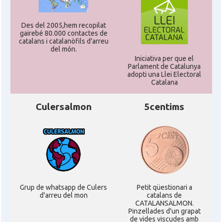
CAMON
Catalans a Sarasota, Florida, USA
Des del 2005,hem recopilat
gairebé 80.000 contactes de
CAMON
Catalans a SEATTLE
catalans i catalanòfils d'arreu
del món.
Iniciativa per que el
Catalans a Silicon Valley (San Jose),
Parlament de Catalunya
CAMON
California, USA
adopti una Llei Electoral
Catalana
CAMON
Catalans a TAMPA
Culersalmon
5centims
CAMON
Catalans a TENNESSEE
CAMON
Catalans a UTAH
Grup de whatsapp de Culers
Petit qüestionari a
CAMON
Catalans a VIRGINIA
d'arreu del mon
catalans de
CATALANSALMON.
Pinzellades d'un grapat
CAMON
Catalans a WASHINGTON DC
de vides viscudes amb