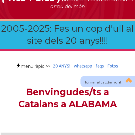
arreu del món
2005-2025: Fes un cop d'ull al
site dels 20 anys!!!!
menu ràpid >>
20 ANYS!
whatsapp
faqs
Fotos
Tornar al capdamunt
Benvingudes/ts a
Catalans a ALABAMA