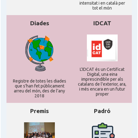
intensitat i en català per
tot el món
CAMON
Catalans a WISCONSIN
Diades
IDCAT
CAMON
Catalans a WYOMING
American Institute for Catalan
Casal
Studies (AICS)
L'IDCAT és un Certificat
Digital, una eina
Casal
Casal Català de Minnesota
imprescindible per als
Registre de totes les diades
catalans de l'exterior, ara,
que s'han fet públicament
i més encara en un futur
arreu del món, des de l'any
Casal
Casal Català del Nord de Califòrnia
proper
2018
Premis
Padró
Casal dels Països Catalans a
Casal
Califòrnia
Casal
Catalan Institute of America