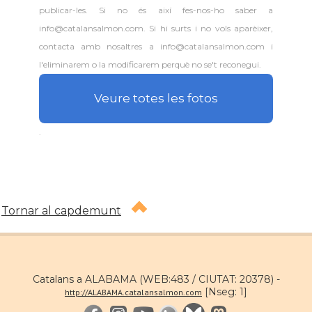
publicar-les. Si no és així fes-nos-ho saber a
info@catalansalmon.com. Si hi surts i no vols aparèixer,
contacta amb nosaltres a info@catalansalmon.com i
l'eliminarem o la modificarem perquè no se't reconegui.
Veure totes les fotos
.
Tornar al capdemunt
Catalans a ALABAMA (WEB:483 / CIUTAT: 20378) -
[Nseg: 1]
http://ALABAMA.catalansalmon.com