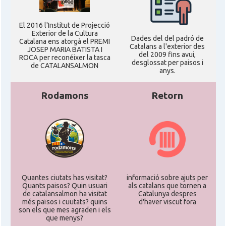
Casal
Fundació Paulí Bellet
El 2016 l'Institut de Projecció
Exterior de la Cultura
Dades del del padró de
Catalana ens atorgà el PREMI
Catalans a l'exterior des
JOSEP MARIA BATISTA I
North American Catalan Society
del 2009 fins avui,
Casal
ROCA per reconéixer la tasca
(NACS)
desglossat per paisos i
de CATALANSALMON
anys.
Acció
ACCIÓ a Austin
Rodamons
Retorn
Acció
Acció a New York
Acció
ACCIÓ a Silicon Valley
Quantes ciutats has visitat?
Acció
Acció a Washington DC
informació sobre ajuts per
Quants paisos? Quin usuari
als catalans que tornen a
de catalansalmon ha visitat
Catalunya despres
més països i cuutats? quins
d'haver viscut fora
Acció
ACCIÓ Miami
son els que mes agraden i els
que menys?