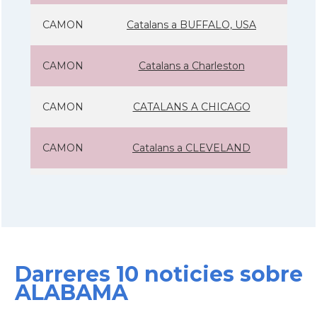
CAMON
Catalans a BUFFALO, USA
CAMON
Catalans a Charleston
CAMON
CATALANS A CHICAGO
CAMON
Catalans a CLEVELAND
CAMON
Catalans a COLORADO
CAMON
Catalans a COLUMBUS
Darreres 10 noticies sobre
CAMON
Catalans a CONNECTICUT
ALABAMA
CAMON
Catalans a DALLAS