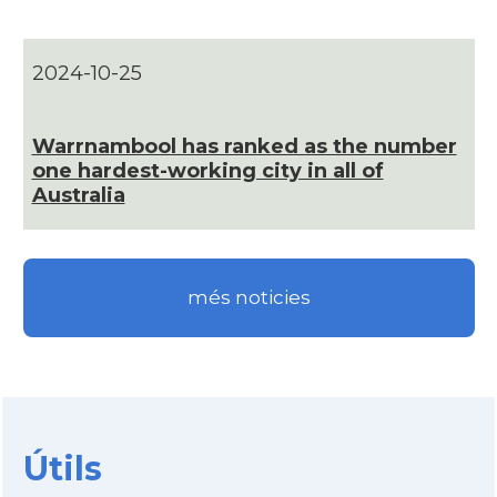
Consolat
Consolat general a Sydney
2024-10-25
Ambaixada
Ambaixada espanyola a Austràlia
Warrnambool has ranked as the number
* + ambaixades i consolats
one hardest-working city in all of
Australia
més noticies
Útils