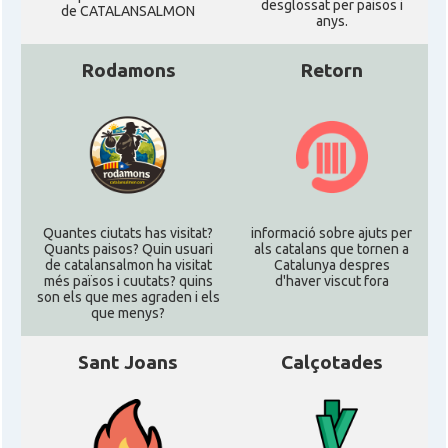
desglossat per paisos i
de CATALANSALMON
anys.
Rodamons
Retorn
Quantes ciutats has visitat?
informació sobre ajuts per
Quants paisos? Quin usuari
als catalans que tornen a
de catalansalmon ha visitat
Catalunya despres
més països i cuutats? quins
d'haver viscut fora
son els que mes agraden i els
que menys?
Sant Joans
Calçotades