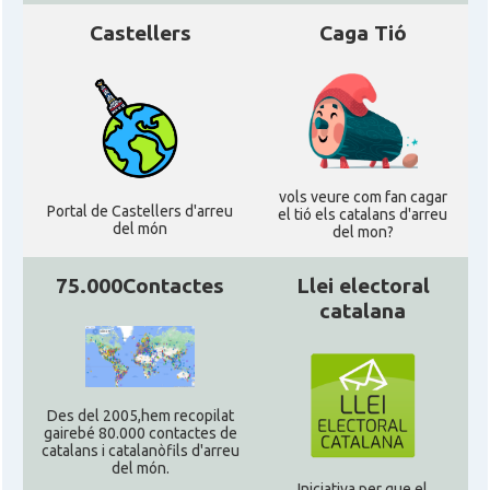
Castellers
Caga Tió
vols veure com fan cagar
Portal de Castellers d'arreu
el tió els catalans d'arreu
del món
del mon?
75.000Contactes
Llei electoral
catalana
Des del 2005,hem recopilat
gairebé 80.000 contactes de
catalans i catalanòfils d'arreu
del món.
Iniciativa per que el