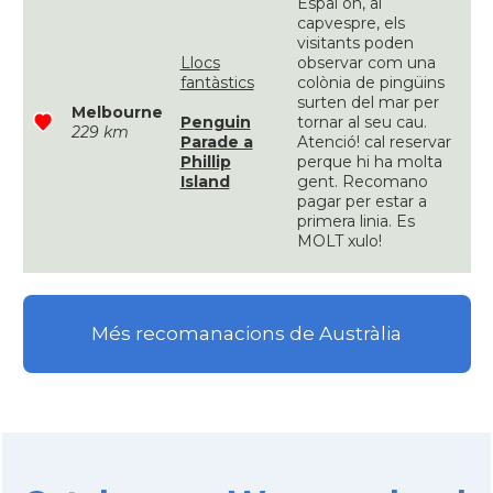
Espai on, al
capvespre, els
visitants poden
Llocs
observar com una
fantàstics
colònia de pingüins
surten del mar per
Melbourne
Penguin
tornar al seu cau.
229 km
Parade a
Atenció! cal reservar
Phillip
perque hi ha molta
Island
gent. Recomano
pagar per estar a
primera linia. Es
MOLT xulo!
Més recomanacions de Austràlia