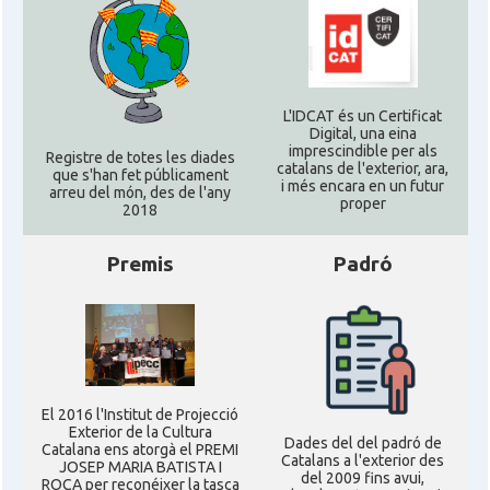
L'IDCAT és un Certificat
Digital, una eina
imprescindible per als
Registre de totes les diades
catalans de l'exterior, ara,
que s'han fet públicament
i més encara en un futur
arreu del món, des de l'any
proper
2018
Premis
Padró
El 2016 l'Institut de Projecció
Exterior de la Cultura
Dades del del padró de
Catalana ens atorgà el PREMI
Catalans a l'exterior des
JOSEP MARIA BATISTA I
del 2009 fins avui,
ROCA per reconéixer la tasca