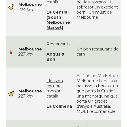
català
neules, torrons.... i
Melbourne
sobretot un excelent
224 km
La Central
pernil Un must de
(South
Melbourne
Melbourne
Market)
Restaurants
Melbourne
Un bon restaurant de
227 km
Angus &
carn
Bon
Al Prahran Market de
Llocs on
Melbourne hi ha una
comprar
pastisseria bonissima
Melbourne
menjar
que porta la Cristina,
227 km
català
una menorquina que
porta un grapat
La Colmena
d'anys a Austràlia.
MOLT recomanable!