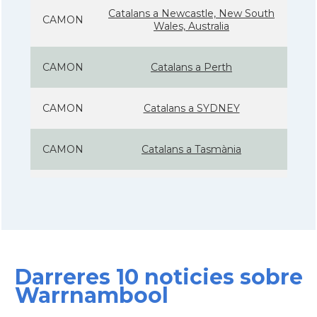
Catalans a Newcastle, New South
CAMON
Wales, Australia
CAMON
Catalans a Perth
CAMON
Catalans a SYDNEY
CAMON
Catalans a Tasmània
CAMON
Catalanes a Warrnambool
Casal
Casal Català de Nova Gal·les del Sud
Darreres 10 noticies sobre
Casal
Casal Català de Victòria
Warrnambool
Consolat
Consolat general a Melbourne