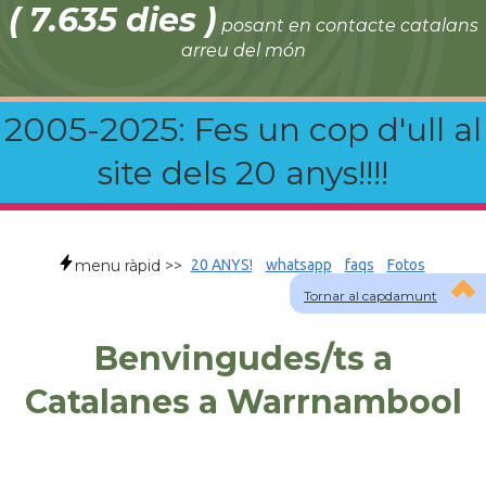
( 7.635 dies )
posant en contacte catalans
arreu del món
2005-2025: Fes un cop d'ull al
site dels 20 anys!!!!
menu ràpid >>
20 ANYS!
whatsapp
faqs
Fotos
Tornar al capdamunt
Benvingudes/ts a
Catalanes a Warrnambool