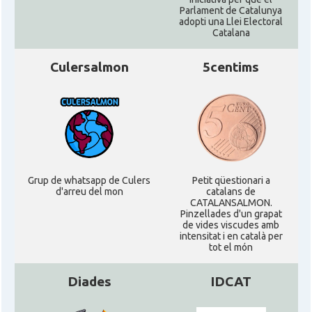
Parlament de Catalunya
adopti una Llei Electoral
Catalana
Culersalmon
5centims
Grup de whatsapp de Culers
Petit qüestionari a
d'arreu del mon
catalans de
CATALANSALMON.
Pinzellades d'un grapat
de vides viscudes amb
intensitat i en català per
tot el món
Diades
IDCAT