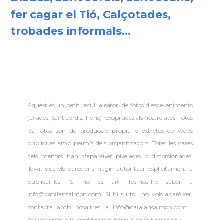
fer cagar el Tió, Calçotades,
trobades informals...
Aquest és un petit recull aleatori de
fotos d'esdeveniments
(Diades, Sant Jordis, Tions) recopilades als nostre sites. Totes
les fotos són de producció pròpia o extretes de webs
públiques amb permís dels organitzadors.
Totes les cares
dels menors han d'aparèixer pixelades o distorsionades
,
llevat que els pares ens hagin autoritzar explícitament a
publicar-les. Si no és així fes-nos-ho saber a
info@catalansalmon.com. Si hi surts i no vols aparèixer,
contacta amb nosaltres a info@catalansalmon.com i
l'eliminarem o la modificarem perquè no se't reconegui.