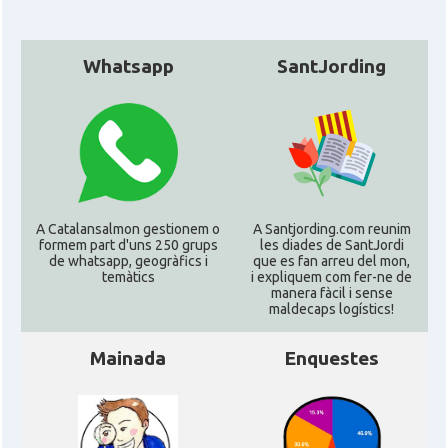
Whatsapp
SantJording
A Catalansalmon gestionem o
A Santjording.com reunim
formem part d'uns 250 grups
les diades de SantJordi
de whatsapp, geogràfics i
que es fan arreu del mon,
temàtics
i expliquem com fer-ne de
manera fàcil i sense
maldecaps logí­stics!
Mainada
Enquestes