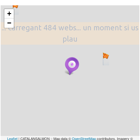
+
−
... carregant 484 webs... un moment si us
plau
Leaflet
| CATALANSALMON :: Map data ©
OpenStreetMap
contributors, Imagery ©