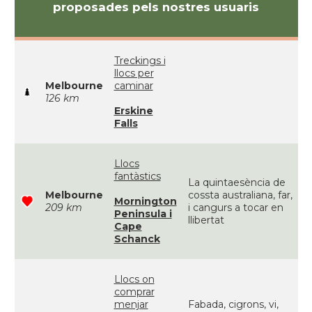
proposades pels nostres usuaris
Treckings i
llocs per
Melbourne
caminar
126 km
Erskine
Falls
Llocs
fantàstics
La quintaesència de
Melbourne
cossta australiana, far,
Mornington
209 km
i cangurs a tocar en
Peninsula i
llibertat
Cape
Schanck
Llocs on
comprar
menjar
Fabada, cigrons, vi,