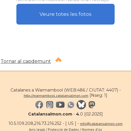
Veure totes les fotos
.
Tornar al capdemunt
Catalanes a Warrnambool (WEB:486 / CIUTAT: 4407) -
[Nseg: 1]
http://warrnambool.catalansalmon.com
Catalansalmon.com
-
4
.0 [
02·2025
]
10.5.109.208,216.73.216.252 - [ US ] -
info@catalansalmon.com
Avís legal / Protecció de Dades / Normes d'ús