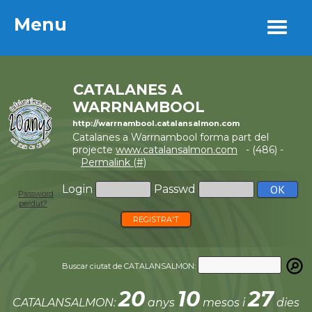
Menu
Menu
CATALANES A
WARRNAMBOOL
http://warrnambool.catalansalmon.com
Catalanes a Warrnambool forma part del
projecte
www.catalansalmon.com
- (486) -
Permalink (#)
Login
Passwd
Password
perdut?
REGISTRA'T
Buscar ciutat de CATALANSALMON:
20
10
27
CATALANSALMON:
anys
mesos i
dies