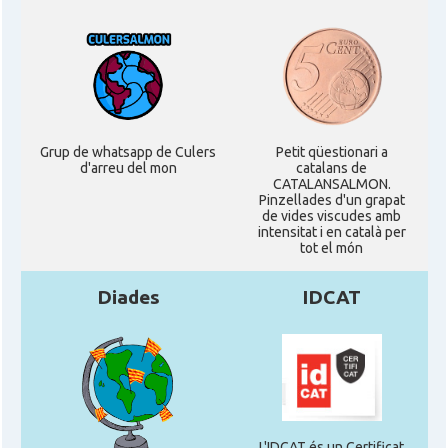
Grup de whatsapp de Culers
Petit qüestionari a
d'arreu del mon
catalans de
CATALANSALMON.
Pinzellades d'un grapat
de vides viscudes amb
intensitat i en català per
tot el món
Diades
IDCAT
L'IDCAT és un Certificat