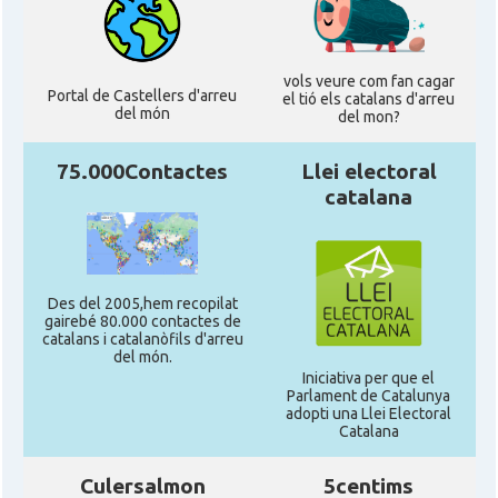
vols veure com fan cagar
Portal de Castellers d'arreu
el tió els catalans d'arreu
del món
del mon?
75.000Contactes
Llei electoral
catalana
Des del 2005,hem recopilat
gairebé 80.000 contactes de
catalans i catalanòfils d'arreu
del món.
Iniciativa per que el
Parlament de Catalunya
adopti una Llei Electoral
Catalana
Culersalmon
5centims