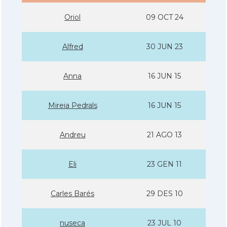
Oriol
09 OCT 24
Alfred
30 JUN 23
Anna
16 JUN 15
Mireia Pedrals
16 JUN 15
Andreu
21 AGO 13
Eli
23 GEN 11
Carles Barés
29 DES 10
nuseca
23 JUL 10