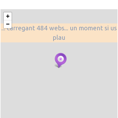
+
−
... carregant 484 webs... un moment si us
plau