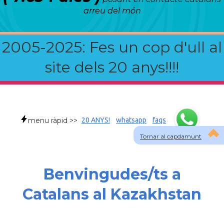
arreu del món
2005-2025: Fes un cop d'ull al
site dels 20 anys!!!!
menu ràpid >>
20 ANYS!
whatsapp
faqs
Tornar al capdamunt
Benvingudes/ts a
Catalans al Kazakhstan