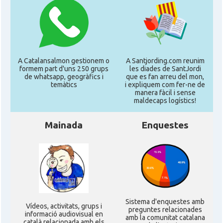
A Catalansalmon gestionem o
A Santjording.com reunim
formem part d'uns 250 grups
les diades de SantJordi
de whatsapp, geogràfics i
que es fan arreu del mon,
temàtics
i expliquem com fer-ne de
manera fàcil i sense
maldecaps logí­stics!
Mainada
Enquestes
Sistema d'enquestes amb
Ví­deos, activitats, grups i
preguntes relacionades
informació audiovisual en
amb la comunitat catalana
català relacionada amb els