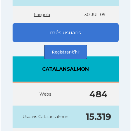
Farigola
30 JUL 09
més usuaris
Registrar-t'hi!
CATALANSALMON
484
Webs
15.319
Usuaris Catalansalmon