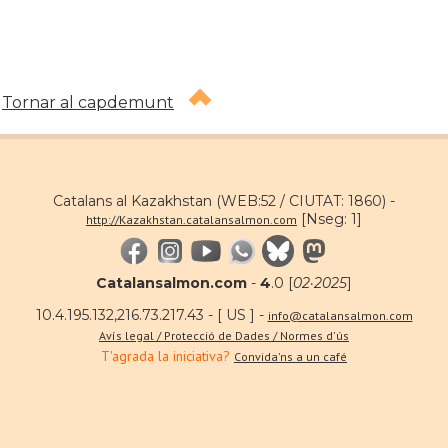
Tornar al capdemunt
Catalans al Kazakhstan (WEB:52 / CIUTAT: 1860) -
[Nseg: 1]
http://Kazakhstan.catalansalmon.com
Catalansalmon.com
-
4
.0 [
02·2025
]
10.4.195.132,216.73.217.43 - [ US ] -
info@catalansalmon.com
Avís legal / Protecció de Dades / Normes d'ús
T'agrada la iniciativa?
Convida'ns a un café