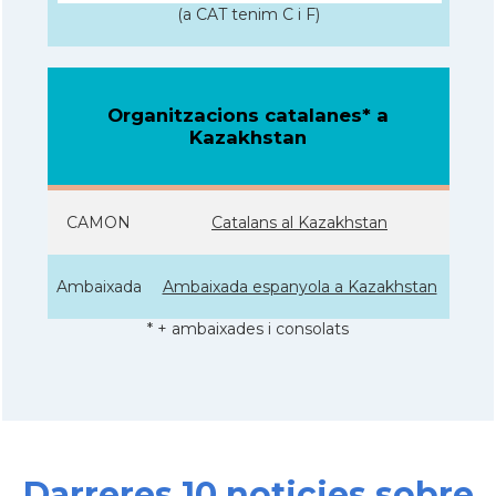
(a CAT tenim C i F)
Organitzacions catalanes* a
Kazakhstan
CAMON
Catalans al Kazakhstan
Ambaixada
Ambaixada espanyola a Kazakhstan
* + ambaixades i consolats
Darreres 10 noticies sobre