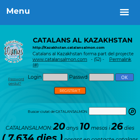
Menu
Menu
CATALANS AL KAZAKHSTAN
http://Kazakhstan.catalansalmon.com
Catalans al Kazakhstan forma part del projecte
www.catalansalmon.com
- (52) -
Permalink
(#)
Login
Passwd
Password
perdut?
REGISTRA'T
Buscar ciutat de CATALANSALMON:
20
10
26
CATALANSALMON:
anys
mesos i
dies
( 7.634 dies )
posant en contacte catalans