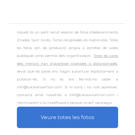
Aquest és un petit recull aleatori de
fotos d'esdeveniments
(Diades, Sant Jordis, Tions) recopilades als nostre sites. Totes
les fotos són de producció pròpia o extretes de webs
públiques amb permís dels organitzadors.
Totes les cares
dels menors han d'aparèixer pixelades o distorsionades
,
llevat que els pares ens hagin autoritzar explícitament a
publicar-les. Si no és així fes-nos-ho saber a
info@catalansalmon.com. Si hi surts i no vols aparèixer,
contacta amb nosaltres a info@catalansalmon.com i
l'eliminarem o la modificarem perquè no se't reconegui.
Veure totes les fotos
.