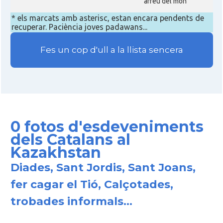
arreu del món
* els marcats amb asterisc, estan encara pendents de
recuperar. Paciència joves padawans...
Fes un cop d'ull a la llista sencera
0 fotos d'esdeveniments
dels Catalans al
Kazakhstan
Diades, Sant Jordis, Sant Joans,
fer cagar el Tió, Calçotades,
trobades informals...