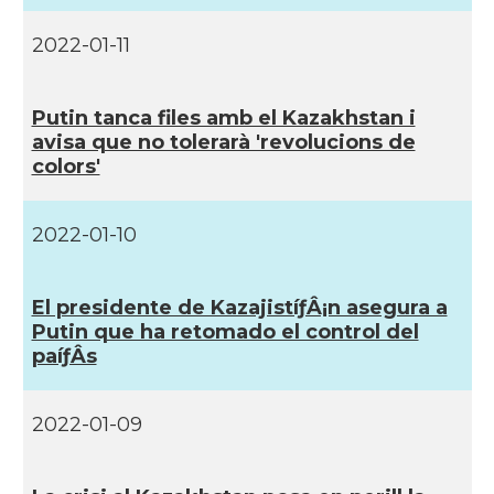
2022-01-11
Putin tanca files amb el Kazakhstan i
avisa que no tolerarà 'revolucions de
colors'
2022-01-10
El presidente de KazajistíƒÂ¡n asegura a
Putin que ha retomado el control del
paíƒÂ­s
2022-01-09