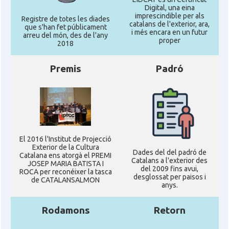
Digital, una eina
imprescindible per als
Registre de totes les diades
catalans de l'exterior, ara,
que s'han fet públicament
i més encara en un futur
arreu del món, des de l'any
proper
2018
Premis
Padró
El 2016 l'Institut de Projecció
Exterior de la Cultura
Dades del del padró de
Catalana ens atorgà el PREMI
Catalans a l'exterior des
JOSEP MARIA BATISTA I
del 2009 fins avui,
ROCA per reconéixer la tasca
desglossat per paisos i
de CATALANSALMON
anys.
Rodamons
Retorn