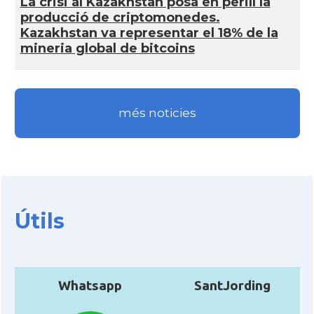
La crisi al Kazakhstan posa en perill la
producció de criptomonedes.
Kazakhstan va representar el 18% de la
mineria global de bitcoins
més noticies
Útils
Whatsapp
SantJording