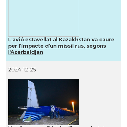
L'avió estavellat al Kazakhstan va caure
per l'impacte d'un míssil rus, segons
l'Azerbaidjan
2024-12-25