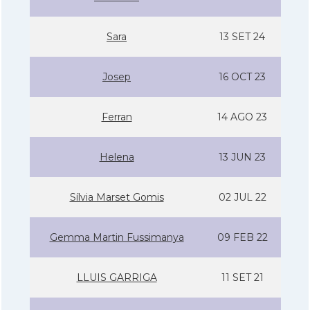
Sara
13 SET 24
Josep
16 OCT 23
Ferran
14 AGO 23
Helena
13 JUN 23
Sí­lvia Marset Gomis
02 JUL 22
Gemma Martin Fussimanya
09 FEB 22
LLUIS GARRIGA
11 SET 21