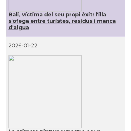
Bali, víctima del seu propi èxit: l'illa
s'ofega entre turistes, residus i manca
d'aigua
2026-01-22