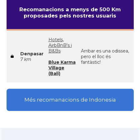
Recomanacions a menys de 500 Km
proposades pels nostres usuaris
Hotels,
AirbBnB's i
B&Bs
Arribar es una odissea,
Denpasar
pero el lloc és
7 km
Blue Karma
fantàstic!
Village
(Bali)
Més recomanacions de Indonesia