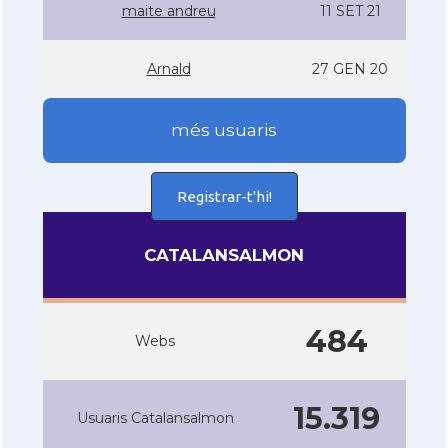
maite andreu
11 SET 21
Arnald
27 GEN 20
més usuaris
Registrar-t'hi!
CATALANSALMON
484
Webs
15.319
Usuaris Catalansalmon