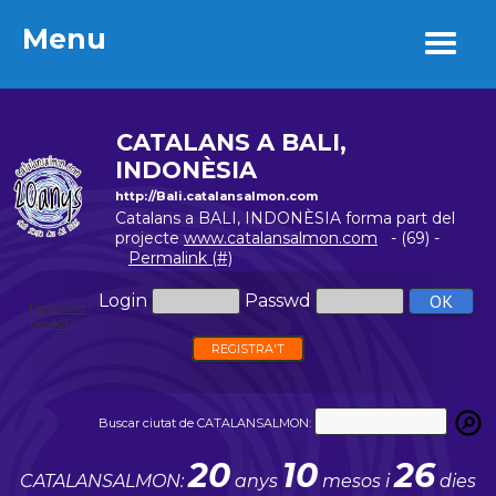
Menu
Menu
CATALANS A BALI,
INDONÈSIA
http://Bali.catalansalmon.com
Catalans a BALI, INDONÈSIA forma part del
projecte
www.catalansalmon.com
- (69) -
Permalink (#)
Login
Passwd
Password
perdut?
REGISTRA'T
Buscar ciutat de CATALANSALMON:
20
10
26
CATALANSALMON:
anys
mesos i
dies