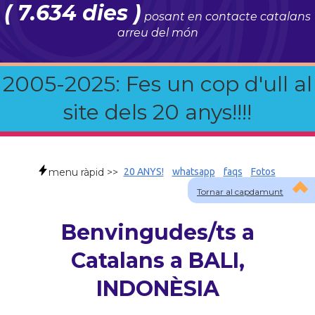
( 7.634 dies )
posant en contacte catalans
arreu del món
2005-2025: Fes un cop d'ull al
site dels 20 anys!!!!
menu ràpid >>
20 ANYS!
whatsapp
faqs
Fotos
Tornar al capdamunt
Benvingudes/ts a
Catalans a BALI,
INDONÈSIA