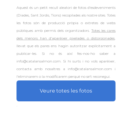
Aquest és un petit recull aleatori de
fotos d'esdeveniments
(Diades, Sant Jordis, Tions) recopilades als nostre sites. Totes
les fotos són de producció pròpia o extretes de webs
públiques amb permís dels organitzadors.
Totes les cares
dels menors han d'aparèixer pixelades o distorsionades
,
llevat que els pares ens hagin autoritzar explícitament a
publicar-les. Si no és així fes-nos-ho saber a
info@catalansalmon.com. Si hi surts i no vols aparèixer,
contacta amb nosaltres a info@catalansalmon.com i
l'eliminarem o la modificarem perquè no se't reconegui.
Veure totes les fotos
.