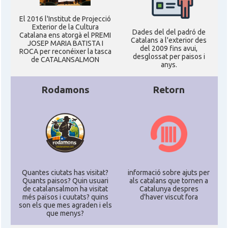
El 2016 l'Institut de Projecció
Exterior de la Cultura
Dades del del padró de
Catalana ens atorgà el PREMI
Catalans a l'exterior des
JOSEP MARIA BATISTA I
del 2009 fins avui,
ROCA per reconéixer la tasca
desglossat per paisos i
de CATALANSALMON
anys.
Rodamons
Retorn
Quantes ciutats has visitat?
informació sobre ajuts per
Quants paisos? Quin usuari
als catalans que tornen a
de catalansalmon ha visitat
Catalunya despres
més països i cuutats? quins
d'haver viscut fora
son els que mes agraden i els
que menys?