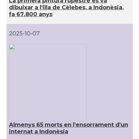
La primera pintura rupestre es va
dibuixar a l'illa de Cèlebes, a Indonèsia,
fa 67.800 anys
2025-10-07
Almenys 65 morts en l'ensorrament d'un
internat a Indonèsia