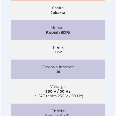
Capital
Jakarta
Moneda
Rupiah
(
IDR
)
Prefix
+ 62
Extensió Internet
.id
Voltatge
230 V / 50 Hz
(a CAT tenim 230 V / 50 Hz)
Endolls
Endoll/s
C / F
-