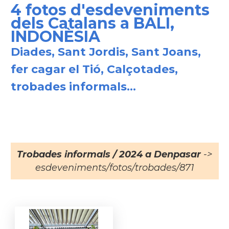
4 fotos d'esdeveniments
dels Catalans a BALI,
INDONÈSIA
Diades, Sant Jordis, Sant Joans,
fer cagar el Tió, Calçotades,
trobades informals...
Trobades informals / 2024 a Denpasar
->
esdeveniments/fotos/trobades/871