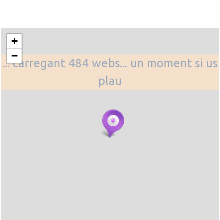
+
−
... carregant 484 webs... un moment si us
plau