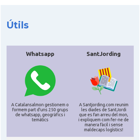
Útils
Whatsapp
SantJording
A Catalansalmon gestionem o
A Santjording.com reunim
formem part d'uns 250 grups
les diades de SantJordi
de whatsapp, geogràfics i
que es fan arreu del mon,
temàtics
i expliquem com fer-ne de
manera fàcil i sense
maldecaps logí­stics!