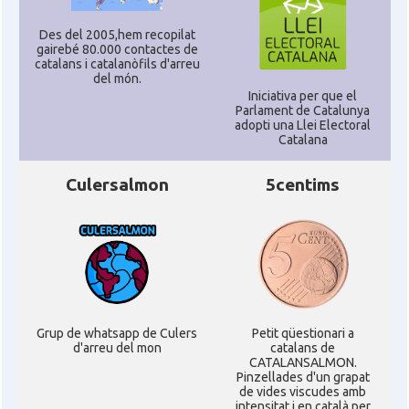
Des del 2005,hem recopilat
gairebé 80.000 contactes de
catalans i catalanòfils d'arreu
del món.
Iniciativa per que el
Parlament de Catalunya
adopti una Llei Electoral
Catalana
Culersalmon
5centims
Grup de whatsapp de Culers
Petit qüestionari a
d'arreu del mon
catalans de
CATALANSALMON.
Pinzellades d'un grapat
de vides viscudes amb
intensitat i en català per