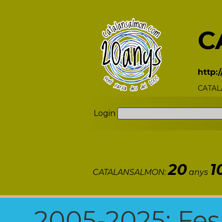
C
http:
CATALA
Login
20
1
CATALANSALMON:
anys
2005-2025: Fes u