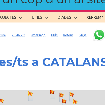
ROJECTES
UTILS
DIADES
XERREM?
N 06
20 ANYS!
Whatsapp
Utils
Retorn
FAQs
es/ts a CATALAN