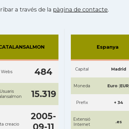
ribar a través de la
pàgina de contacte
.
CATALANSALMON
Espanya
484
Capital
Madrid
Webs
Moneda
Euro
(
EUR
Usuaris
15.319
alansalmon
Prefix
+ 34
2005-
Extensió
.es
ta creacio
09-11
Internet