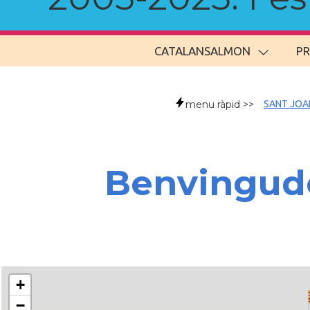
CATALANSALMON
P
menu ràpid >>
SANT JOA
Benvingud
+
−