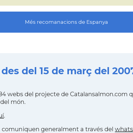
Més recomanacions de Espanya
s del 15 de març del 200
 webs del projecte de Catalansalmon.com qu
 del món.
uí
.
es comuniquen generalment a través del
what