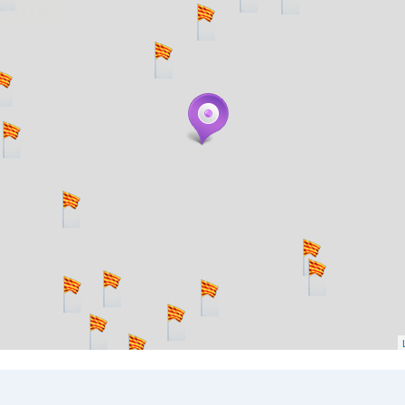
. carregant 484 webs... un moment si us p