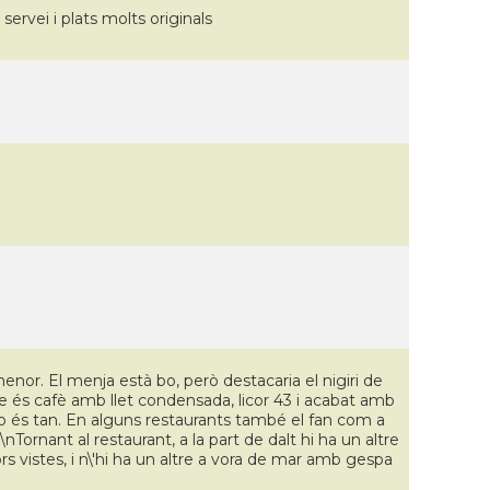
rvei i plats molts originals
nor. El menja està bo, però destacaria el nigiri de
ue és cafè amb llet condensada, licor 43 i acabat amb
o és tan. En alguns restaurants també el fan com a
nTornant al restaurant, a la part de dalt hi ha un altre
 vistes, i n\'hi ha un altre a vora de mar amb gespa