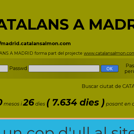
ATALANS A MAD
//madrid.catalansalmon.com
NS A MADRID forma part del projecte
www.catalansalmon.co
Pa
Passwd
per
Buscar ciutat de C
0
26
( 7.634 dies )
mesos i
dies
posant en c
n cop d'ull al site