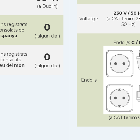
(a Dublin)
230 V / 50 
Voltatge
(a CAT tenim 23
ns registrats
0
50 Hz)
consolats de
Espanya
(-algun dia-)
Endoll/s
C / 
ns registrats
0
 consolats
reu del
mon
(-algun dia-)
Endolls
(a CAT tenim C