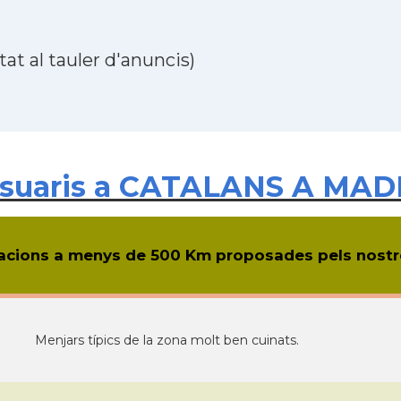
at al tauler d'anuncis)
suaris a CATALANS A MADR
cions a menys de 500 Km proposades pels nostre
Menjars típics de la zona molt ben cuinats.