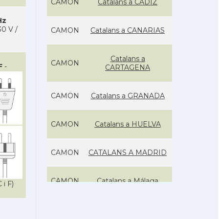
CAMON
Catalans a CADIZ
Hz
0 V /
CAMON
Catalans a CANARIAS
Catalans a
CAMON
F
-
CARTAGENA
CAMON
Catalans a GRANADA
CAMON
Catalans a HUELVA
CAMON
CATALANS A MADRID
CAMON
Catalans a Málaga
 i F)
CAMON
Catalans a MURCIA