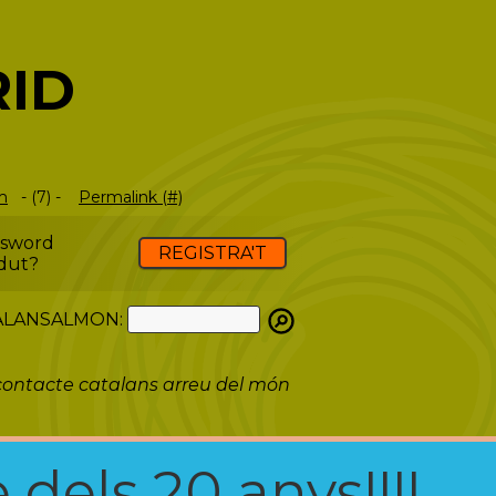
RID
m
- (7) -
Permalink (#)
ssword
REGISTRA'T
dut?
ATALANSALMON:
ontacte catalans arreu del món
 dels 20 anys!!!!