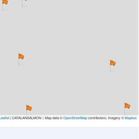
lau
Leaflet
| CATALANSALMON :: Map data ©
OpenStreetMap
contributors, Imagery ©
Mapbox