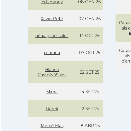
EduHappy
08 GEN 26
XavierPete
07 GEN 26
Catala
als 
núria g. bellsolell
14 OCT 25
Catala
martina
07 OCT 25
als
d'ar
Blanca
22 SET 25
CastellvàSales
Mirba
14 SET 25
Derek
12 SET 25
Mercè Mas
18 ABR 25