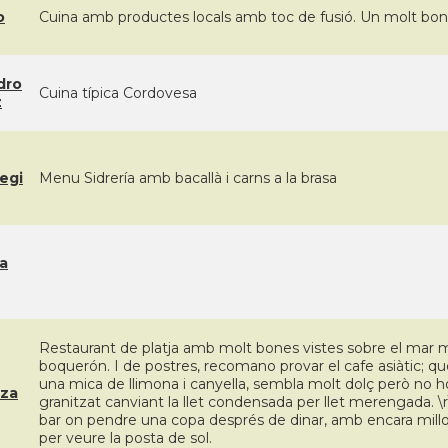
o
Cuina amb productes locals amb toc de fusió. Un molt bon se
dro
Cuina típica Cordovesa
z
egi
Menu Sidrería amb bacallà i carns a la brasa
a
Restaurant de platja amb molt bones vistes sobre el mar me
boquerón. I de postres, recomano provar el cafe asiàtic; q
una mica de llimona i canyella, sembla molt dolç però no h
iza
granitzat canviant la llet condensada per llet merengada. \r\
bar on pendre una copa després de dinar, amb encara millors
per veure la posta de sol.