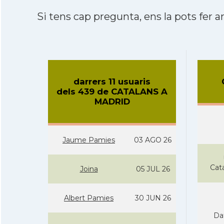
Si tens cap pregunta, ens la pots fer ar
darrers 11 usuaris
dels 439 de CATALANS A
MADRID
Jaume Pamies
03 AGO 26
Cat
Joina
05 JUL 26
Albert Pamies
30 JUN 26
Da