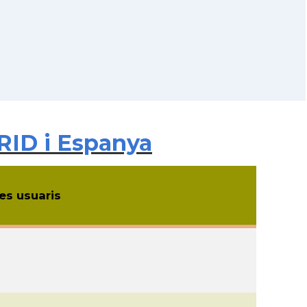
ID i Espanya
s usuaris