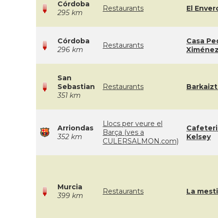
Córdoba
Restaurants
El Enver
295 km
Córdoba
Casa Pe
Restaurants
296 km
Ximéne
San
Sebastian
Restaurants
Barkaizt
351 km
Llocs per veure el
Arriondas
Cafeteri
Barça (ves a
352 km
Kelsey
CULERSALMON.com)
Murcia
Restaurants
La mest
399 km