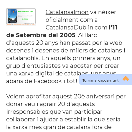
Catalansalmon
va nèixer
oficialment com a
CatalansaDublin.com
l'11
de Setembre del 2005
. Al llarc
d'aquests 20 anys han passat per la web
desenes i desenes de milers de catalans i
catalanòfils. En aquells primers anys, un
grup d'entusiastes va apostar per crear
una xarxa digital de catalans, uns anys
abans de Facebook i tot!
Tornar al capdamunt
Volem aprofitar aquest 20è aniversari per
donar veu i agraïr 20 d'aquests
irresponsables que van participar
col.laborar i ajudar a establir la que seria
la xarxa més gran de catalans fora de