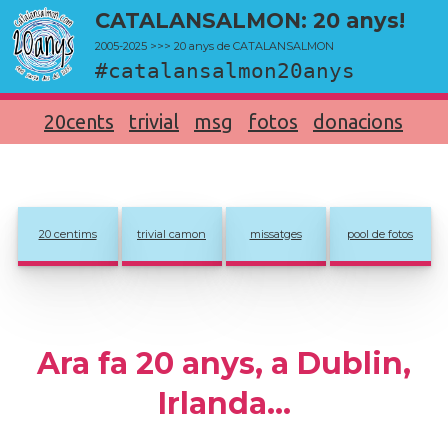
CATALANSALMON: 20 anys!
2005-2025 >>> 20 anys de CATALANSALMON
#catalansalmon20anys
20cents
trivial
msg
fotos
donacions
20 centims
trivial camon
missatges
pool de fotos
Ara fa 20 anys, a Dublin,
Irlanda...