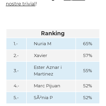
nostre trivial
!
Ranking
1.-
Nuria M
65%
2.-
Xavier
57%
Ester Aznar i
3.-
55%
Martinez
4.-
Marc Pijuan
52%
5.-
SÃ²nia P
52%