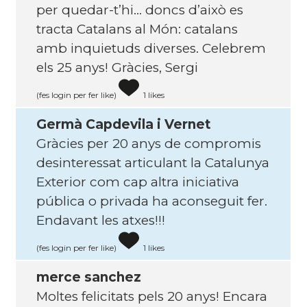
per quedar-t’hi… doncs d’això es
tracta Catalans al Món: catalans
amb inquietuds diverses. Celebrem
els 25 anys! Gràcies, Sergi
(fes login per fer like)
1 likes
Germà Capdevila i Vernet
Gràcies per 20 anys de compromis
desinteressat articulant la Catalunya
Exterior com cap altra iniciativa
pública o privada ha aconseguit fer.
Endavant les atxes!!!
(fes login per fer like)
1 likes
merce sanchez
Moltes felicitats pels 20 anys! Encara