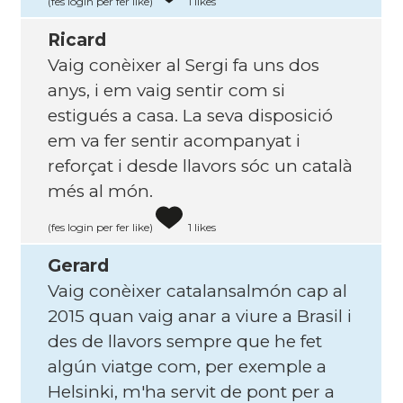
(fes login per fer like)
1 likes
Ricard
Vaig conèixer al Sergi fa uns dos
anys, i em vaig sentir com si
estigués a casa. La seva disposició
em va fer sentir acompanyat i
reforçat i desde llavors sóc un català
més al món.
(fes login per fer like)
1 likes
Gerard
Vaig conèixer catalansalmón cap al
2015 quan vaig anar a viure a Brasil i
des de llavors sempre que he fet
algún viatge com, per exemple a
Helsinki, m'ha servit de pont per a