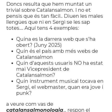
Doncs resulta que hem muntat un
trivial sobre Catalansalmon. I no et
pensis que és tan fàcil.. Diuen les males
llengües que ni en Sergi se les sap
totes.... Aquí tens 4 exemples:
Quina es la darrera web que s'ha
obert? (Juny 2025)
Quin és el país amb més webs de
Catalansalmon
Quin d'aquests usuaris NO ha estat
mai Vicepresident de
Catalansalmon?
Quin instrument musical tocava en
Sergi, el webmaster, quan era jove i
punk?
a veure com vas de
catalansalmonologia
...
respon el