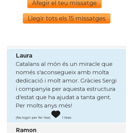
Afegir el teu missatge
Llegir tots els 15 missatges
Laura
Catalans al món és un miracle que
només s'aconsegueix amb molta
dedicació i molt amor. Gràcies Sergi
i companyia per aquesta estructura
d'estat que ha ajudat a tanta gent.
Per molts anys més!
(fes login per fer like)
1 likes
Ramon