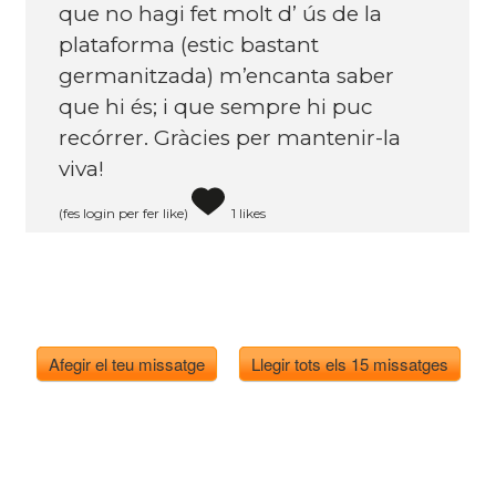
que no hagi fet molt d’ ús de la
plataforma (estic bastant
germanitzada) m’encanta saber
que hi és; i que sempre hi puc
recórrer. Gràcies per mantenir-la
viva!
(fes login per fer like)
1 likes
Afegir el teu missatge
Llegir tots els 15 missatges