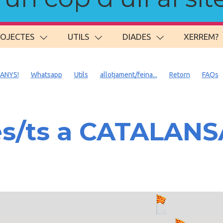
ROJECTES
UTILS
DIADES
XERREM?
 ANYS!
Whatsapp
Utils
allotjament/feina...
Retorn
FAQs
es/ts a CATALAN