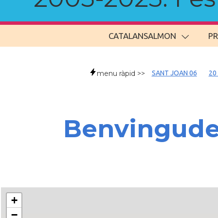
CATALANSALMON
P
menu ràpid >>
SANT JOAN 06
20
Benvingud
+
−