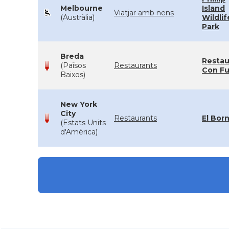
Melbourne
Island
Viatjar amb nens
(Austràlia)
Wildlif
Park
Breda
Restau
(Països
Restaurants
Con F
Baixos)
New York
City
Restaurants
El Bor
(Estats Units
d'Amèrica)