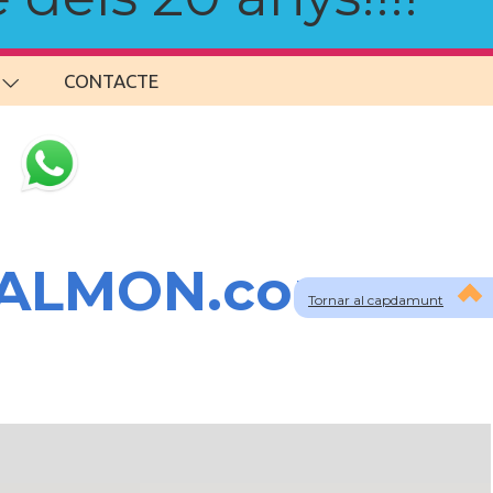
CONTACTE
SALMON.com
Tornar al capdamunt