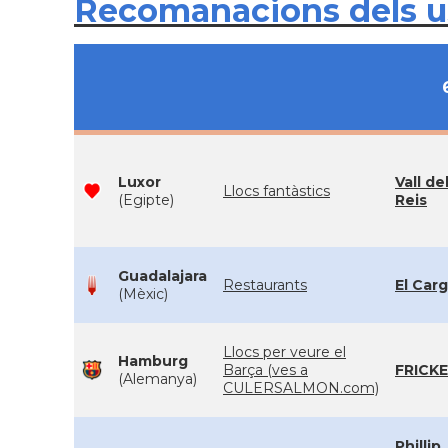
Recomanacions dels 
Luxor
Vall de
Llocs fantàstics
(Egipte)
Reis
Guadalajara
Restaurants
El Carg
(Mèxic)
Llocs per veure el
Hamburg
Barça (ves a
FRICKE
(Alemanya)
CULERSALMON.com)
Phillip