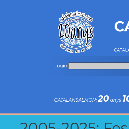
C
CATALA
Login
20
1
CATALANSALMON:
anys
2005-2025: Fes u