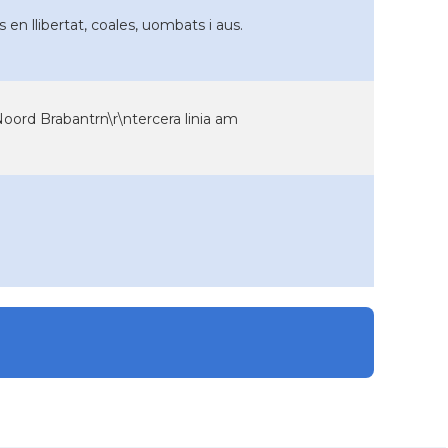
en llibertat, coales, uombats i aus.
 Noord Brabantrn\r\ntercera linia am