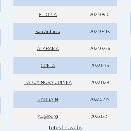
ETIOPIA
20240510
San Antonio
20240416
ALABAMA
20240226
CRETA
20231216
PAPUA NOVA GUINEA
20231129
BAHRAIN
20230717
Augsburg
20221221
totes les webs