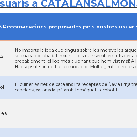
usuaris a CATALANSALMON
6 Recomanacions proposades pels nostres usuari
No importa la idea que tinguis sobre les meravelles arqueo
ls
setmana bocabadat, mirant llocs que semblen fets per a pe
probablement, el lloc més alucinant que hem vist mai! A la 
Hapsepsut son de traca i mocador. Molta gent... però es c
El cuiner és net de catalans i fa receptes de l\'àvia i d\'al
ol
canelons, xatonada, pà amb tomàquet i embotit.
 46