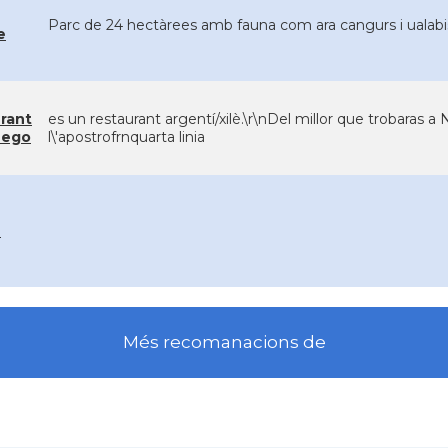
Parc de 24 hectàrees amb fauna com ara cangurs i ualabis 
e
rant
es un restaurant argentí/xilè.\r\nDel millor que trobaras a
uego
l\'apostrofrnquarta linia
n
Més recomanacions de