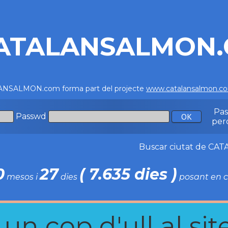
ATALANSALMON
NSALMON.com forma part del projecte
www.catalansalmon.c
Pa
Passwd
per
Buscar ciutat de C
0
27
( 7.635 dies )
mesos i
dies
posant en c
n cop d'ull al site