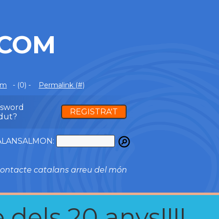
.COM
om
- (0) -
Permalink (#)
ssword
REGISTRA'T
dut?
ATALANSALMON:
ontacte catalans arreu del món
 dels 20 anys!!!!