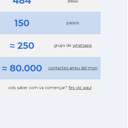
484
webs
150
països
≈ 250
grups de
whatsapp
≈ 80.000
contactes arreu del mon
vols saber com va començar?
fes clic aquí