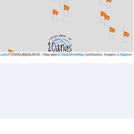
Leaflet
| CATALANSALMON :: Map data ©
OpenStreetMap
contributors, Imagery ©
Mapbox