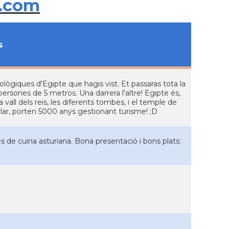
.com
s
lògiques d'Egipte que hagis vist. Et passaras tota la
rsones de 5 metros. Una darrera l'altre! Egipte és,
vall dels reis, les diferents tombes, i el temple de
lar, porten 5000 anys gestionant turisme! ;D
tres de cuina asturiana. Bona presentació i bons plats: