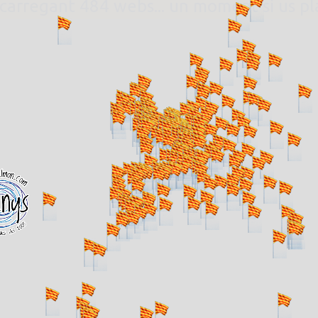
. carregant 484 webs... un moment si us p