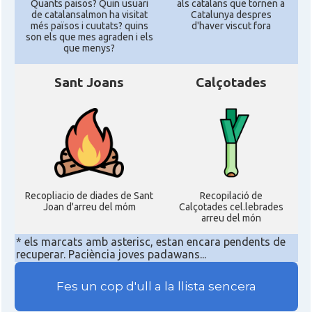
Quants paisos? Quin usuari
als catalans que tornen a
de catalansalmon ha visitat
Catalunya despres
més països i cuutats? quins
d'haver viscut fora
son els que mes agraden i els
que menys?
Sant Joans
Calçotades
Recopliacio de diades de Sant
Recopilació de
Joan d'arreu del móm
Calçotades cel.lebrades
arreu del món
* els marcats amb asterisc, estan encara pendents de
recuperar. Paciència joves padawans...
Fes un cop d'ull a la llista sencera