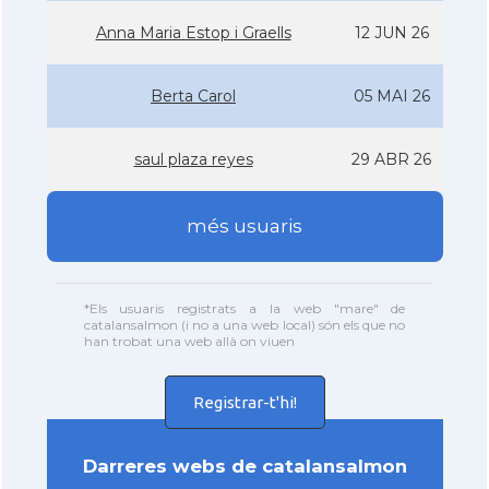
Anna Maria Estop i Graells
12 JUN 26
Berta Carol
05 MAI 26
saul plaza reyes
29 ABR 26
més usuaris
*Els usuaris registrats a la web "mare" de
catalansalmon (i no a una web local) són els que no
han trobat una web allà on viuen
Registrar-t'hi!
Darreres webs de catalansalmon