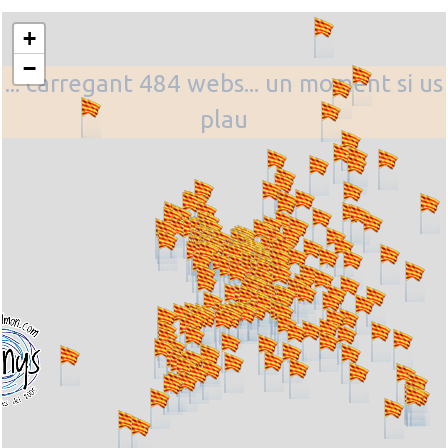
+
−
... carregant 484 webs... un moment si us
plau