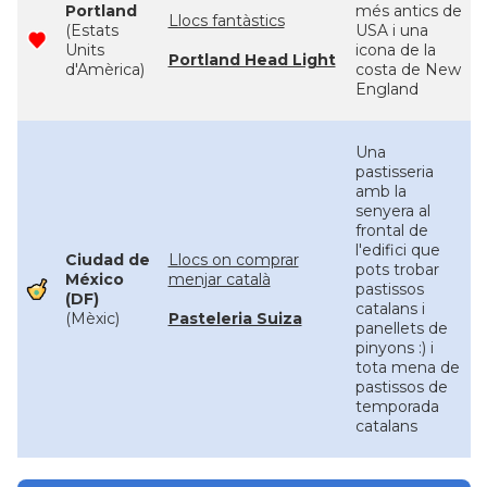
Portland
més antics de
Llocs fantàstics
(Estats
USA i una
Units
icona de la
Portland Head Light
d'Amèrica)
costa de New
England
Una
pastisseria
amb la
senyera al
frontal de
l'edifici que
Ciudad de
Llocs on comprar
pots trobar
México
menjar català
pastissos
(DF)
catalans i
(Mèxic)
Pasteleria Suiza
panellets de
pinyons :) i
tota mena de
pastissos de
temporada
catalans