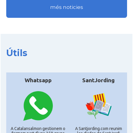
més noticies
Útils
Whatsapp
SantJording
A Catalansalmon gestionem o
A Santjording.com reunim