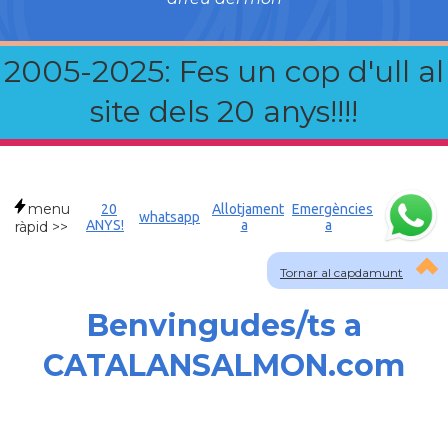
2005-2025: Fes un cop d'ull al
site dels 20 anys!!!!
menu
20
Allotjament
Emergències
whatsapp
ANYS!
a
a
ràpid >>
Tornar al capdamunt
Benvingudes/ts a
CATALANSALMON.com