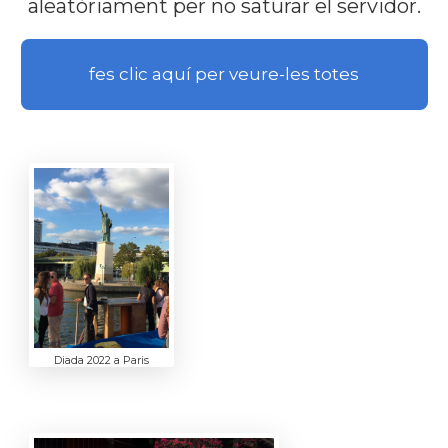
aleatòriament per no saturar el servidor.
fes clic aquí per veure-les totes
Diada 2022 a Paris