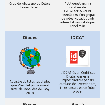
Grup de whatsapp de Culers
Petit qüestionari a
d'arreu del mon
catalans de
CATALANSALMON.
Pinzellades d'un grapat
de vides viscudes amb
intensitat i en català per
tot el món
Diades
IDCAT
L'IDCAT és un Certificat
Digital, una eina
imprescindible per als
Registre de totes les diades
catalans de l'exterior, ara,
que s'han fet públicament
i més encara en un futur
arreu del món, des de l'any
proper
2018
Premis
Padró