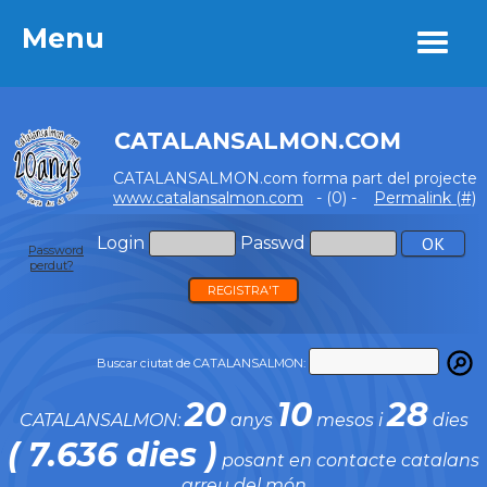
Menu
Menu
CATALANSALMON.COM
CATALANSALMON.com forma part del projecte
www.catalansalmon.com
- (0) -
Permalink (#)
Login
Passwd
Password
perdut?
REGISTRA'T
Buscar ciutat de CATALANSALMON:
20
10
28
CATALANSALMON:
anys
mesos i
dies
( 7.636 dies )
posant en contacte catalans
arreu del món