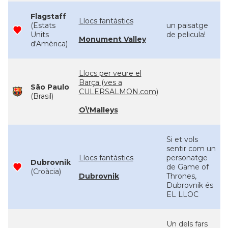
Flagstaff
Llocs fantàstics
(Estats
un paisatge
Units
de pelicula!
Monument Valley
d'Amèrica)
Llocs per veure el
Barça (ves a
São Paulo
CULERSALMON.com)
(Brasil)
O\'Malleys
Si et vols
sentir com un
Llocs fantàstics
personatge
Dubrovnik
de Game of
(Croàcia)
Dubrovnik
Thrones,
Dubrovnik és
EL LLOC
Un dels fars