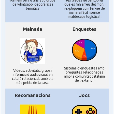
formem part d'uns 250 grups
les diades de SantJordi
de whatsapp, geogràfics i
que es fan arreu del mon,
temàtics
i expliquem com fer-ne de
manera fàcil i sense
maldecaps logí­stics!
Mainada
Enquestes
Sistema d'enquestes amb
Ví­deos, activitats, grups i
preguntes relacionades
informació audiovisual en
amb la comunitat catalana
català relacionada amb els
de l'exterior
més petits de la casa.
Recomanacions
Jocs