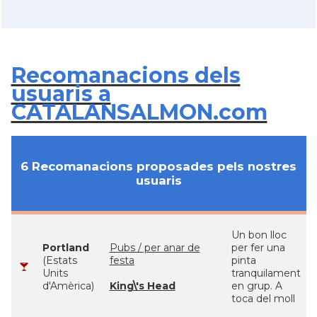
Recomanacions dels
usuaris a
CATALANSALMON.com
6 Recomanacions proposades pels nostres
usuaris
Un bon lloc
Portland
Pubs / per anar de
per fer una
(Estats
festa
pinta
Units
tranquilament
d'Amèrica)
King\'s Head
en grup. A
toca del moll