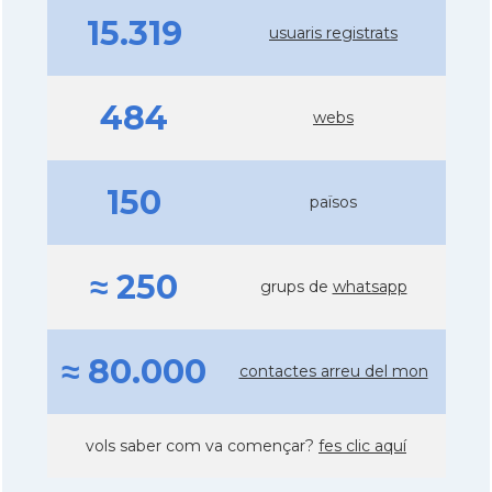
15.319
usuaris registrats
484
webs
150
països
≈ 250
grups de
whatsapp
≈ 80.000
contactes arreu del mon
vols saber com va començar?
fes clic aquí