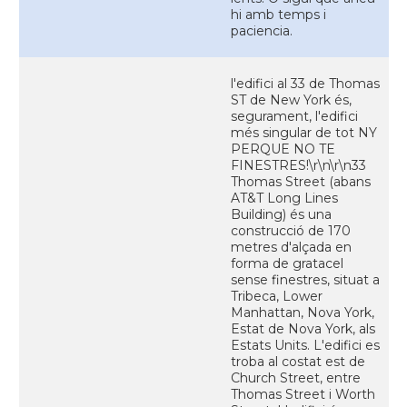
hi amb temps i
paciencia.
l'edifici al 33 de Thomas
ST de New York és,
segurament, l'edifici
més singular de tot NY
PERQUE NO TE
FINESTRES!\r\n\r\n33
Thomas Street (abans
AT&T Long Lines
Building) és una
construcció de 170
metres d'alçada en
forma de gratacel
sense finestres, situat a
Tribeca, Lower
Manhattan, Nova York,
Estat de Nova York, als
Estats Units. L'edifici es
troba al costat est de
Church Street, entre
Thomas Street i Worth