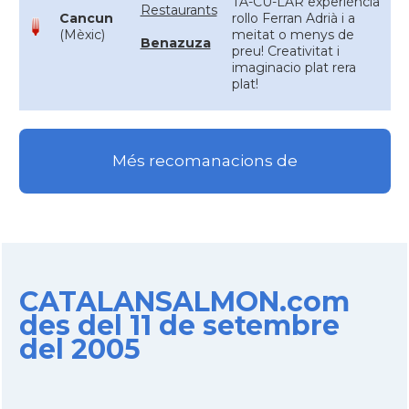
TA-CU-LAR experiència
Restaurants
Cancun
rollo Ferran Adrià i a
(Mèxic)
meitat o menys de
Benazuza
preu! Creativitat i
imaginacio plat rera
plat!
Més recomanacions de
CATALANSALMON.com
des del 11 de setembre
del 2005