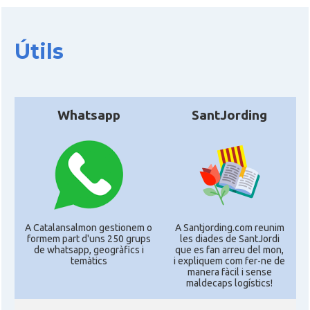
Útils
Whatsapp
SantJording
A Catalansalmon gestionem o
A Santjording.com reunim
formem part d'uns 250 grups
les diades de SantJordi
de whatsapp, geogràfics i
que es fan arreu del mon,
temàtics
i expliquem com fer-ne de
manera fàcil i sense
maldecaps logí­stics!