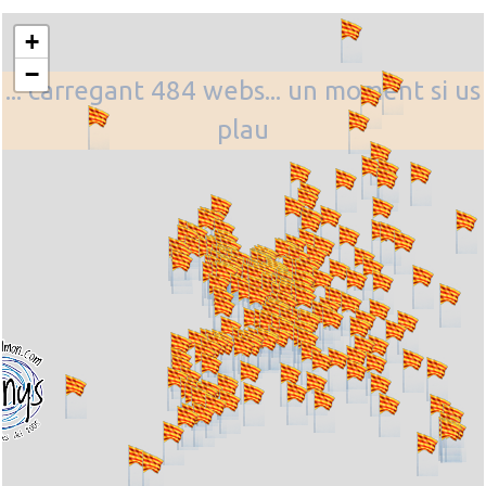
+
−
... carregant 484 webs... un moment si us
plau