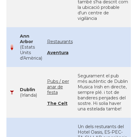
també s'ha descrit com
la ubicació probable
d'un centre de
vigilància
Ann
Arbor
Restaurants
(Estats
Units
Aventura
d'Amèrica)
Segurament el pub
Pubs / per
més autèntic de Dublin
anar de
Musica Irish en directe,
Dublin
festa
sempre plé. i tot de
(Irlanda)
banderes penjades del
The Celt
sostre. Hi solia haver
una estelada tambe!
Un dels resturants del
Hotel Oasis, ES-PEC-