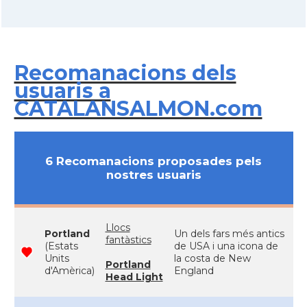
Recomanacions dels
usuaris a
CATALANSALMON.com
6 Recomanacions proposades pels
nostres usuaris
Llocs
Portland
Un dels fars més antics
fantàstics
(Estats
de USA i una icona de
Units
la costa de New
Portland
d'Amèrica)
England
Head Light