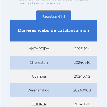
han trobat una web allà on viuen
Registrar-t'hi!
Darreres webs de catalansalmon
ANTÀRTIDA
20251104
Charleston
20240910
Coimbra
20240712
Warrnambool
20240708
ETIOPIA
20240510