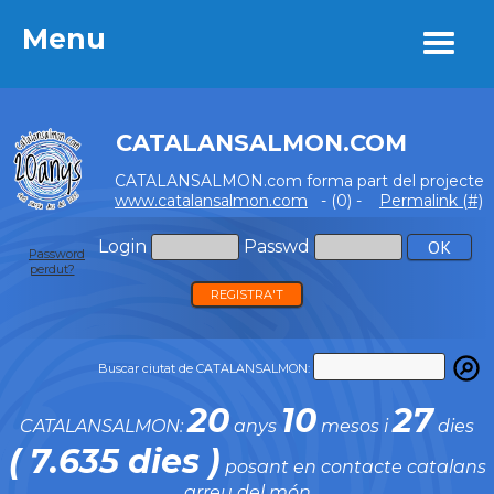
Menu
Menu
CATALANSALMON.COM
CATALANSALMON.com forma part del projecte
www.catalansalmon.com
- (0) -
Permalink (#)
Login
Passwd
Password
perdut?
REGISTRA'T
Buscar ciutat de CATALANSALMON:
20
10
27
CATALANSALMON:
anys
mesos i
dies
( 7.635 dies )
posant en contacte catalans
arreu del món