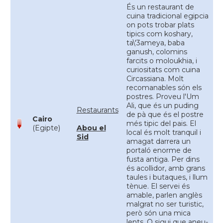
És un restaurant de
cuina tradicional egipcia
on pots trobar plats
tipics com koshary,
ta\'3ameya, baba
ganush, colomins
farcits o moloukhia, i
curiositats com cuina
Circassiana. Molt
recomanables són els
postres. Proveu l'Um
Ali, que és un puding
Restaurants
de pà que és el postre
Cairo
més tipic del pais. El
(Egipte)
Abou el
local és molt tranquil i
Sid
amagat darrera un
portaló enorme de
fusta antiga. Per dins
és acollidor, amb grans
taules i butaques, i llum
tènue. El servei és
amable, parlen anglès
malgrat no ser turistic,
però són una mica
lents. O sigui que aneu-