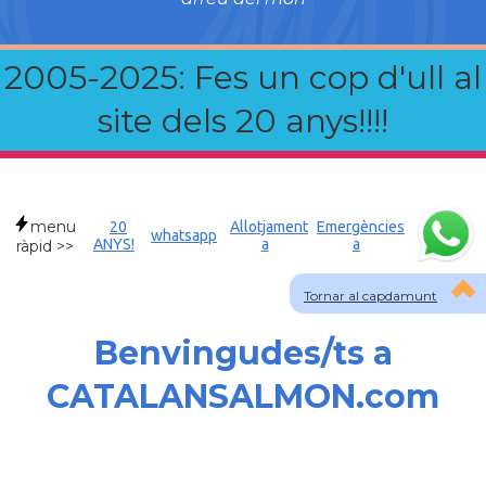
2005-2025: Fes un cop d'ull al
site dels 20 anys!!!!
menu
20
Allotjament
Emergències
whatsapp
ANYS!
a
a
ràpid >>
Tornar al capdamunt
Benvingudes/ts a
CATALANSALMON.com