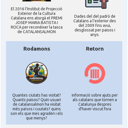
El 2016 l'Institut de Projecció
Exterior de la Cultura
Dades del del padró de
Catalana ens atorgà el PREMI
Catalans a l'exterior des
JOSEP MARIA BATISTA I
del 2009 fins avui,
ROCA per reconéixer la tasca
desglossat per paisos i
de CATALANSALMON
anys.
Rodamons
Retorn
Quantes ciutats has visitat?
informació sobre ajuts per
Quants paisos? Quin usuari
als catalans que tornen a
de catalansalmon ha visitat
Catalunya despres
més països i cuutats? quins
d'haver viscut fora
son els que mes agraden i els
que menys?