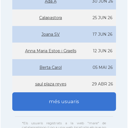
Ada A
30 JUN 26
Calapastora
25 JUN 26
Joana SV
17 JUN 26
Anna Maria Estop i Graells
12 JUN 26
Berta Carol
05 MAI 26
saul plaza reyes
29 ABR 26
més usuaris
*Els usuaris registrats a la web "mare" de
catalansalmon (i no a una web local) són els que no