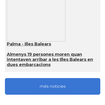
Palma - Illes Balears
Almenys 19 persones moren quan
intentaven arribar a les Illes Balears en
dues embarcacions
més noticies