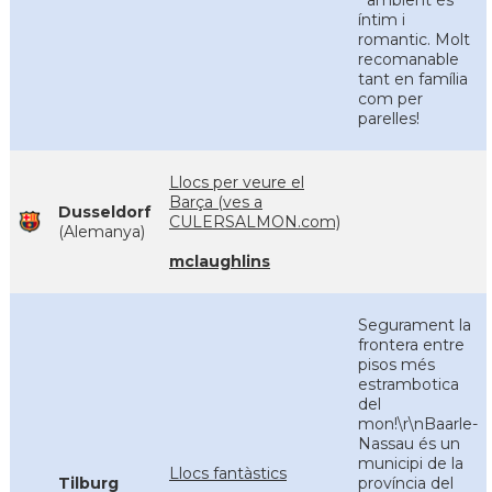
´ambient és
íntim i
romantic. Molt
recomanable
tant en família
com per
parelles!
Llocs per veure el
Barça (ves a
Dusseldorf
CULERSALMON.com)
(Alemanya)
mclaughlins
Segurament la
frontera entre
pisos més
estrambotica
del
mon!\r\nBaarle-
Nassau és un
municipi de la
Llocs fantàstics
Tilburg
província del