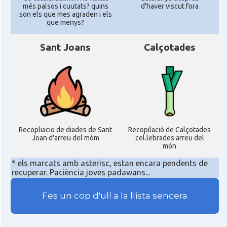
més països i cuutats? quins
d'haver viscut fora
son els que mes agraden i els
que menys?
Sant Joans
Calçotades
Recopliacio de diades de Sant
Recopilació de Calçotades
Joan d'arreu del móm
cel.lebrades arreu del
món
* els marcats amb asterisc, estan encara pendents de
recuperar. Paciència joves padawans...
Fes un cop d'ull a la llista sencera