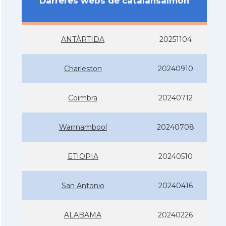
Darreres webs de catalansalmon
ANTÀRTIDA
20251104
Charleston
20240910
Coimbra
20240712
Warrnambool
20240708
ETIOPIA
20240510
San Antonio
20240416
ALABAMA
20240226