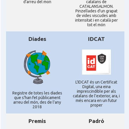
d'arreu del mon
catalans de
CATALANSALMON.
Pinzellades d'un grapat
de vides viscudes amb
intensitat i en català per
tot el món
Diades
IDCAT
L'IDCAT és un Certificat
Digital, una eina
imprescindible per als
Registre de totes les diades
catalans de l'exterior, ara, i
que s'han fet públicament
més encara en un futur
arreu del món, des de l'any
proper
2018
Premis
Padró