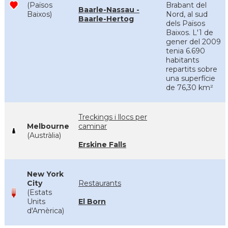
(Països
Brabant del
Baarle-Nassau -
Baixos)
Nord, al sud
Baarle-Hertog
dels Països
Baixos. L'1 de
gener del 2009
tenia 6.690
habitants
repartits sobre
una superfície
de 76,30 km²
Treckings i llocs per
Melbourne
caminar
(Austràlia)
Erskine Falls
New York
City
Restaurants
(Estats
Units
El Born
d'Amèrica)