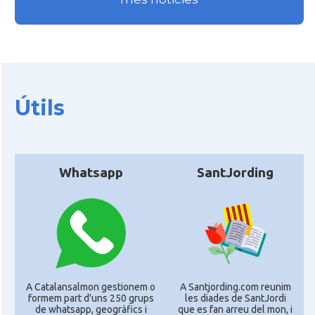
Útils
Whatsapp
SantJording
A Catalansalmon gestionem o
A Santjording.com reunim
formem part d'uns 250 grups
les diades de SantJordi
de whatsapp, geogràfics i
que es fan arreu del mon, i