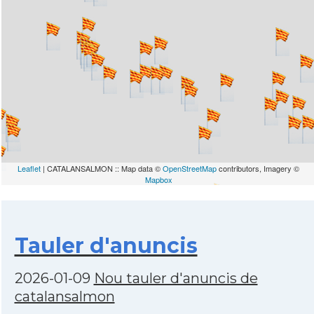
Leaflet
| CATALANSALMON :: Map data ©
OpenStreetMap
contributors, Imagery ©
Mapbox
Tauler d'anuncis
2026-01-09
Nou tauler d'anuncis de
catalansalmon