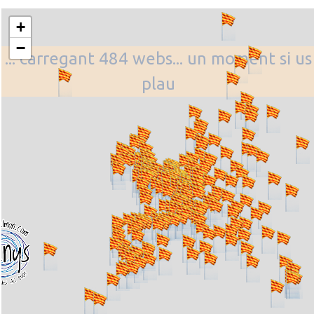
+
−
... carregant 484 webs... un moment si us
plau