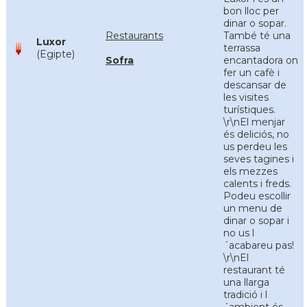
bon lloc per
dinar o sopar.
Restaurants
També té una
Luxor
terrassa
(Egipte)
Sofra
encantadora on
fer un cafè i
descansar de
les visites
turístiques.
\r\nEl menjar
és deliciós, no
us perdeu les
seves tagines i
els mezzes
calents i freds.
Podeu escollir
un menu de
dinar o sopar i
no us l
´acabareu pas!
\r\nEl
restaurant té
una llarga
tradició i l