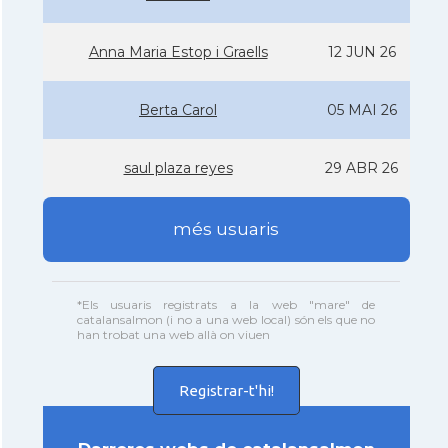
Anna Maria Estop i Graells
12 JUN 26
Berta Carol
05 MAI 26
saul plaza reyes
29 ABR 26
més usuaris
*Els usuaris registrats a la web "mare" de
catalansalmon (i no a una web local) són els que no
han trobat una web allà on viuen
Registrar-t'hi!