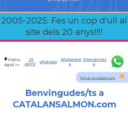
2005-2025: Fes un cop d'ull al
site dels 20 anys!!!!
menu
20
Allotjament
Emergències
whatsapp
ANYS!
a
a
ràpid >>
Tornar al capdamunt
Benvingudes/ts a
CATALANSALMON.com