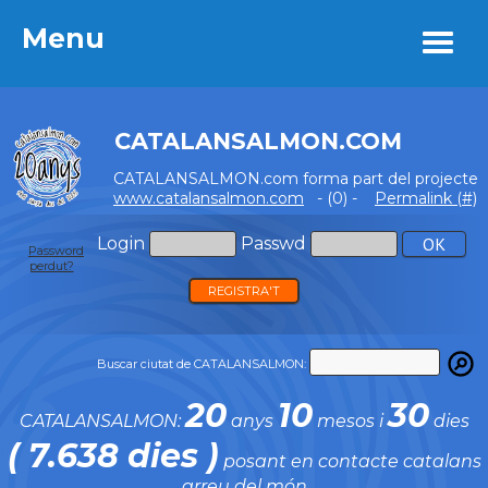
Menu
Menu
CATALANSALMON.COM
CATALANSALMON.com forma part del projecte
www.catalansalmon.com
- (0) -
Permalink (#)
Login
Passwd
Password
perdut?
REGISTRA'T
Buscar ciutat de CATALANSALMON:
20
10
30
CATALANSALMON:
anys
mesos i
dies
( 7.638 dies )
posant en contacte catalans
arreu del món