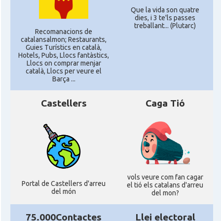
Que la vida son quatre
dies, i 3 te'ls passes
treballant... (Plutarc)
Recomanacions de
catalansalmon; Restaurants,
Guies Turístics en català,
Hotels, Pubs, Llocs fantàstics,
Llocs on comprar menjar
català, Llocs per veure el
Barça ...
Castellers
Caga Tió
vols veure com fan cagar
Portal de Castellers d'arreu
el tió els catalans d'arreu
del món
del mon?
75.000Contactes
Llei electoral