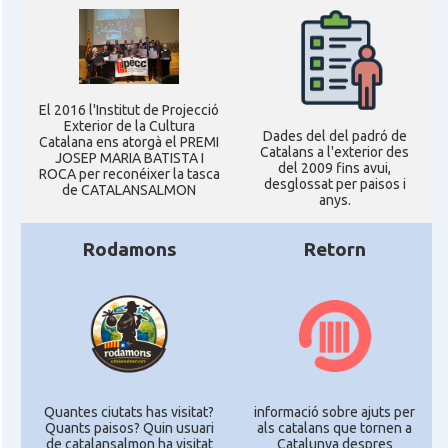
El 2016 l'Institut de Projecció
Exterior de la Cultura
Dades del del padró de
Catalana ens atorgà el PREMI
Catalans a l'exterior des
JOSEP MARIA BATISTA I
del 2009 fins avui,
ROCA per reconéixer la tasca
desglossat per paisos i
de CATALANSALMON
anys.
Rodamons
Retorn
Quantes ciutats has visitat?
informació sobre ajuts per
Quants paisos? Quin usuari
als catalans que tornen a
de catalansalmon ha visitat
Catalunya despres