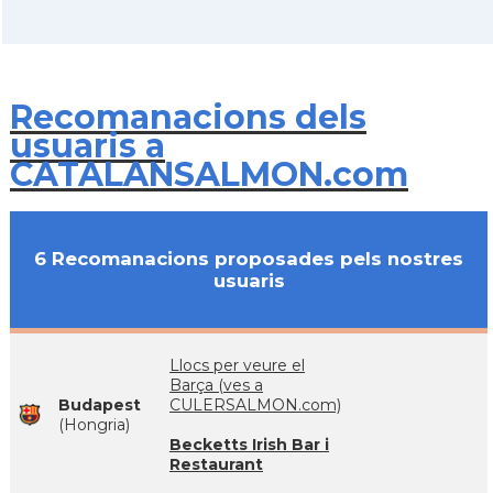
Recomanacions dels
usuaris a
CATALANSALMON.com
6 Recomanacions proposades pels nostres
usuaris
Llocs per veure el
Barça (ves a
Budapest
CULERSALMON.com)
(Hongria)
Becketts Irish Bar i
Restaurant