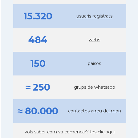
15.320
usuaris registrats
484
webs
150
països
≈ 250
grups de
whatsapp
≈ 80.000
contactes arreu del mon
vols saber com va començar?
fes clic aquí