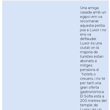
Una amiga
casada amb un
egipci em va
recomanar
aquesta petita
joia a Luxor i no
ens va
defraudar.
Luxor és una
ciutat on la
majoria de
turistes estan
abonats a
mitges
pensions d
´hotels o
creuers, i no té
per tant una
gran oferta
gastronòmica.
El Sofra està a
200 metres del
temple de
Luxor i és un