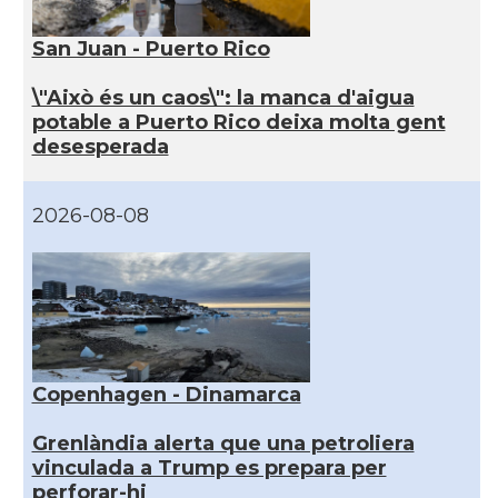
San Juan - Puerto Rico
\"Això és un caos\": la manca d'aigua
potable a Puerto Rico deixa molta gent
desesperada
2026-08-08
Copenhagen - Dinamarca
Grenlàndia alerta que una petroliera
vinculada a Trump es prepara per
perforar-hi