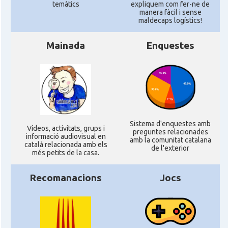
temàtics
expliquem com fer-ne de
manera fàcil i sense
maldecaps logí­stics!
Mainada
Enquestes
Sistema d'enquestes amb
Ví­deos, activitats, grups i
preguntes relacionades
informació audiovisual en
amb la comunitat catalana
català relacionada amb els
de l'exterior
més petits de la casa.
Recomanacions
Jocs