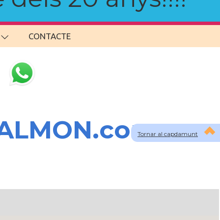
CONTACTE
SALMON.com
Tornar al capdamunt