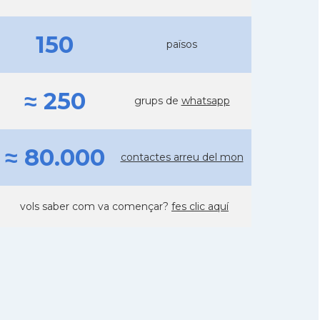
150
països
≈ 250
grups de
whatsapp
≈ 80.000
contactes arreu del mon
vols saber com va començar?
fes clic aquí