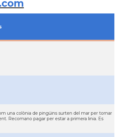
.com
s
com una colònia de pingüins surten del mar per tornar
gent. Recomano pagar per estar a primera linia. Es