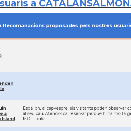
usuaris a CATALANSALMON
6 Recomanacions proposades pels nostres usuari
O
enden
le
uin
Espai on, al capvespre, els visitants poden observar 
e a
al seu cau. Atenció! cal reservar perque hi ha molta 
p Island
MOLT xulo!