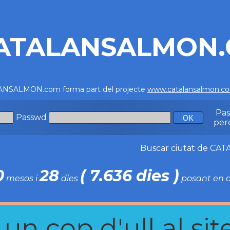
ATALANSALMON
NSALMON.com forma part del projecte
www.catalansalmon.c
Pa
Passwd
per
Buscar ciutat de C
0
28
( 7.636 dies )
mesos i
dies
posant en c
n cop d'ull al site