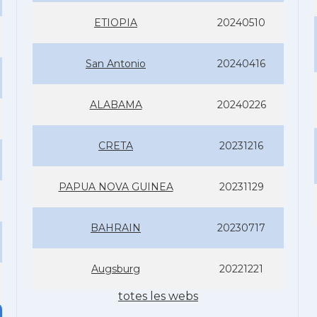
ETIOPIA
20240510
San Antonio
20240416
ALABAMA
20240226
CRETA
20231216
PAPUA NOVA GUINEA
20231129
BAHRAIN
20230717
Augsburg
20221221
totes les webs