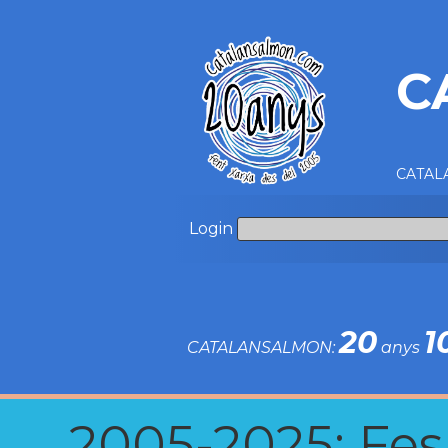
C
CATALA
Login
20
1
CATALANSALMON:
anys
2005-2025: Fes u