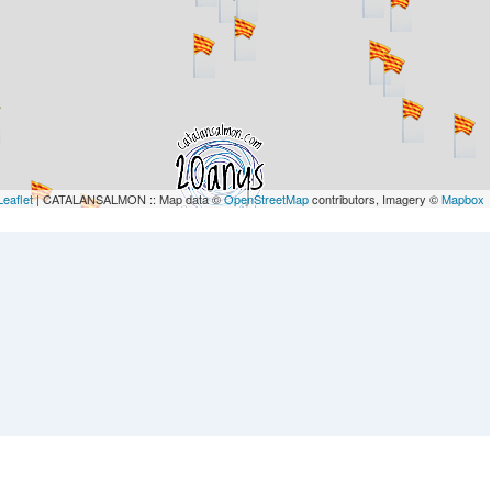
Leaflet
| CATALANSALMON :: Map data ©
OpenStreetMap
contributors, Imagery ©
Mapbox