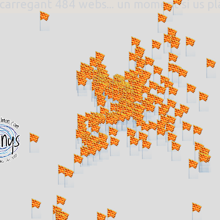
. carregant 484 webs... un moment si us p