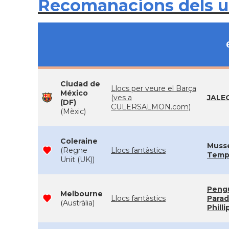
Recomanacions dels 
Ciudad de
Llocs per veure el Barça
México
(ves a
JALE
(DF)
CULERSALMON.com)
(Mèxic)
Coleraine
Muss
(Regne
Llocs fantàstics
Temp
Unit (UK))
Peng
Melbourne
Llocs fantàstics
Parad
(Austràlia)
Philli