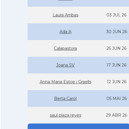
Laura Arribas
03 JUL 26
Ada A
30 JUN 26
Calapastora
25 JUN 26
Joana SV
17 JUN 26
Anna Maria Estop i Graells
12 JUN 26
Berta Carol
05 MAI 26
saul plaza reyes
29 ABR 26