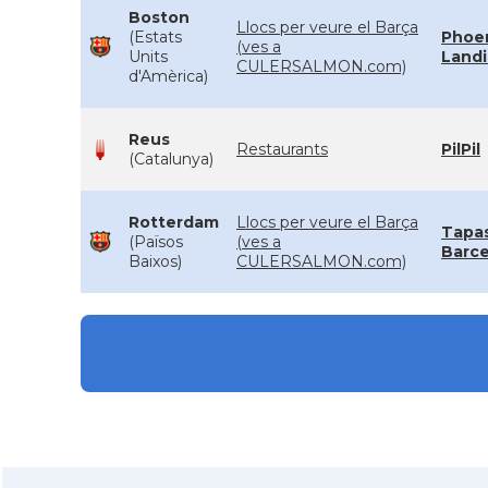
Boston
Llocs per veure el Barça
(Estats
Phoe
(ves a
Units
Land
CULERSALMON.com)
d'Amèrica)
Reus
Restaurants
PilPil
(Catalunya)
Rotterdam
Llocs per veure el Barça
Tapa
(Països
(ves a
Barc
Baixos)
CULERSALMON.com)