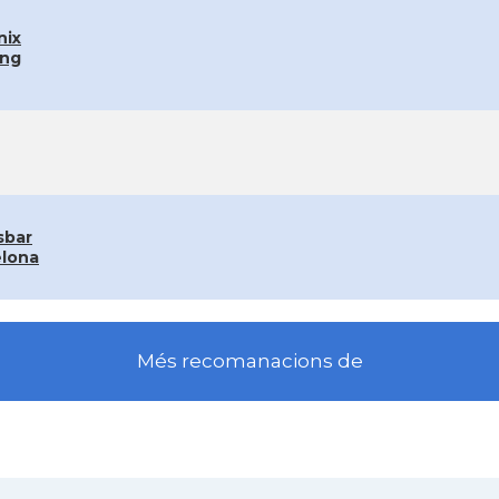
nix
ing
sbar
elona
Més recomanacions de