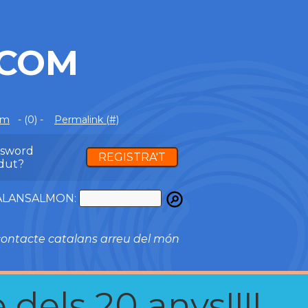
.COM
om
- (0) -
Permalink (#)
ssword
REGISTRA'T
dut?
ATALANSALMON:
ontacte catalans arreu del món
 dels 20 anys!!!!