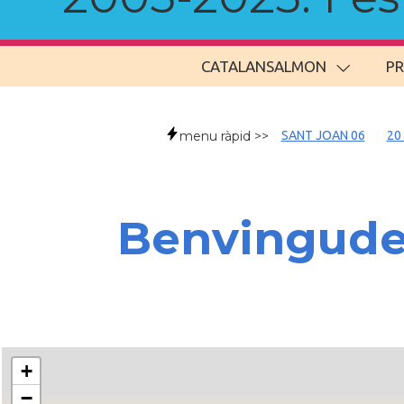
CATALANSALMON
P
menu ràpid >>
SANT JOAN 06
20
Benvingud
+
−