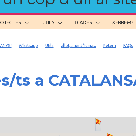
ROJECTES
UTILS
DIADES
XERREM?
 ANYS!
Whatsapp
Utils
allotjament/feina...
Retorn
FAQs
es/ts a CATALAN