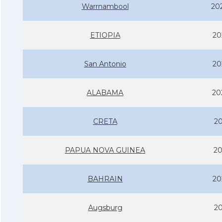
Warrnambool
20
ETIOPIA
20
San Antonio
20
ALABAMA
20
CRETA
20
PAPUA NOVA GUINEA
20
BAHRAIN
20
Augsburg
20