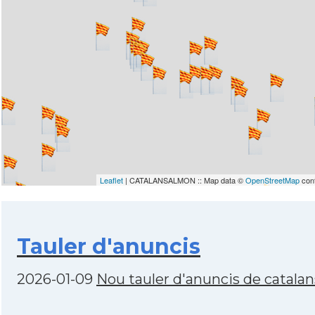
Leaflet
| CATALANSALMON :: Map data ©
OpenStreetMap
cont
Tauler d'anuncis
2026-01-09
Nou tauler d'anuncis de catala