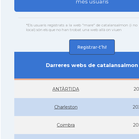
més usuaris
*Els usuaris registrats a la web "mare" de catalansalmon (i n
local) són els que no han trobat una web allà on viuen
Registrar-t'hi!
Darreres webs de catalansalmon
ANTÀRTIDA
20
Charleston
20
Coimbra
20