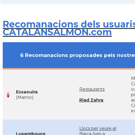
Recomanacions dels usuari
CATALANSALMON.com
6 Recomanacions proposades pels nostre
M
C
Restaurants
cu
Essaouira
pr
(Marroc)
Riad Zahra
a
C
i
Llocs per veure el
Luxembourg
Barça (ves a