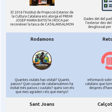
El 2016 l'Institut de Projecció Exterior de
la Cultura Catalana ens atorgà el PREMI
Dades del del pad
JOSEP MARIA BATISTA I ROCA per
l'exterior des del
reconéixer la tasca de CATALANSALMON
desglossat per 
Rodamons
Ret
Quantes ciutats has visitat? Quants
informació sobre
paisos? Quin usuari de catalansalmon ha
catalans que tor
visitat més països i cuutats? quins son els
despres d'have
que mes agraden i els que menys?
Sant Joans
Calço