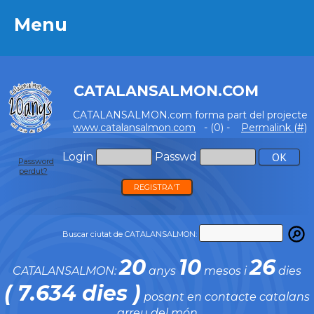
Menu
Menu
CATALANSALMON.COM
CATALANSALMON.com forma part del projecte
www.catalansalmon.com
- (0) -
Permalink (#)
Login
Passwd
Password
perdut?
REGISTRA'T
Buscar ciutat de CATALANSALMON:
20
10
26
CATALANSALMON:
anys
mesos i
dies
( 7.634 dies )
posant en contacte catalans
arreu del món