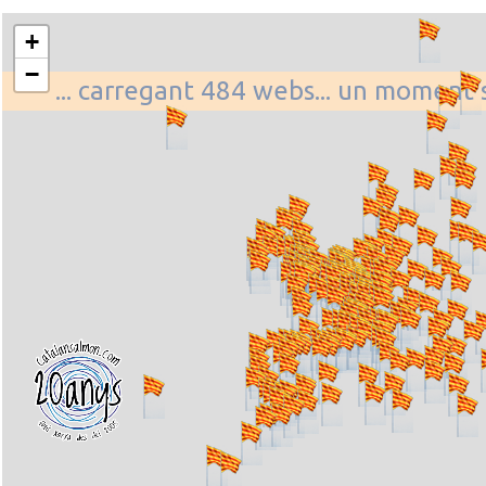
+
−
... carregant 484 webs... un moment s