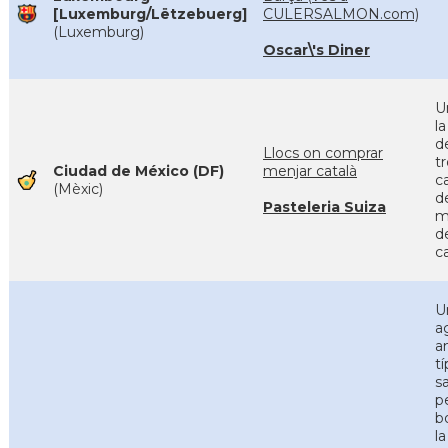
[Luxemburg/Lëtzebuerg]
CULERSALMON.com)
(Luxemburg)
Oscar\'s Diner
U
la
de
Llocs on comprar
t
Ciudad de México (DF)
menjar català
c
(Mèxic)
de
Pasteleria Suiza
m
d
c
U
a
a
t
s
p
b
l