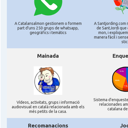
A Catalansalmon gestionem o formem
A Santjording.com 
part d'uns 250 grups de whatsapp,
de SantJordi que 
geogràfics i temàtics
mon, i expliquem
manera fàcil i sens
stic
Mainada
Enque
Sistema d'enquest
Ví­deos, activitats, grups i informació
relacionades am
audiovisual en català relacionada amb els
catalana de 
més petits de la casa.
Recomanacions
Jo