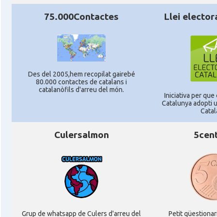
75.000Contactes
Llei elector
Des del 2005,hem recopilat gairebé
80.000 contactes de catalans i
catalanòfils d'arreu del món.
Iniciativa per que
Catalunya adopti u
Catal
Culersalmon
5cen
Grup de whatsapp de Culers d'arreu del
Petit qüestionar