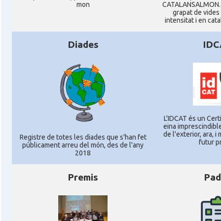
mon
CATALANSALMON. P
grapat de vides
intensitat i en cat
Diades
IDC
L'IDCAT és un Certi
eina imprescindible
de l'exterior, ara, 
Registre de totes les diades que s'han fet
futur p
públicament arreu del món, des de l'any
2018
Premis
Pad