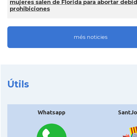
mujeres salen de Florida para abortar debid
prohibiciones
més noticies
Útils
Whatsapp
SantJo