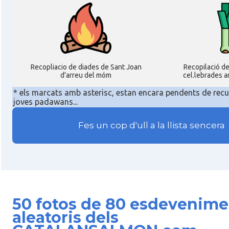
Recopliacio de diades de Sant Joan
Recopilació d
d'arreu del móm
cel.lebrades a
* els marcats amb asterisc, estan encara pendents de recu
joves padawans...
Fes un cop d'ull a la llista sencera
50 fotos de 80 esdevenime
aleatoris dels