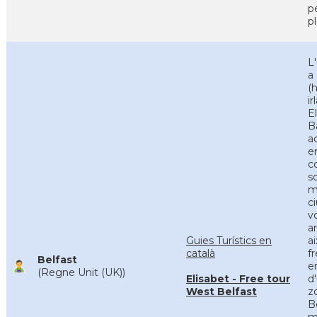
p
pl
L
a 
(
i
E
B
a
e
co
so
m
c
v
a
Guies Turístics en
a
català
f
Belfast
e
(Regne Unit (UK))
Elisabet - Free tour
d'
West Belfast
z
B