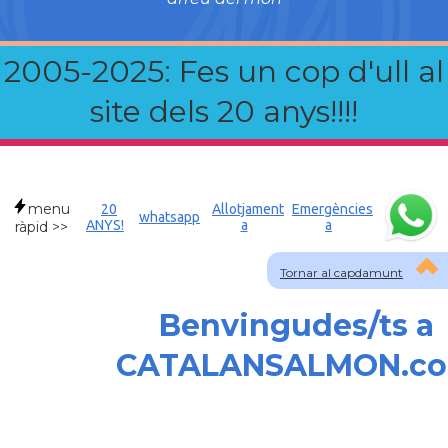
2005-2025: Fes un cop d'ull al
site dels 20 anys!!!!
menu
20
Allotjament
Emergències
whatsapp
ANYS!
a
a
ràpid >>
Tornar al capdamunt
Benvingudes/ts a
CATALANSALMON.c