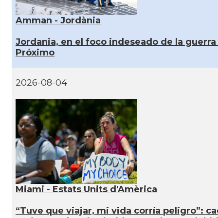
Amman - Jordània
Jordania, en el foco indeseado de la guerra
Próximo
2026-08-04
Miami - Estats Units d'Amèrica
“Tuve que viajar, mi vida corría peligro”: c