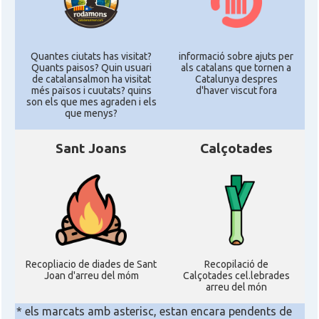
Quantes ciutats has visitat?
informació sobre ajuts per
Quants paisos? Quin usuari
als catalans que tornen a
de catalansalmon ha visitat
Catalunya despres
més països i cuutats? quins
d'haver viscut fora
son els que mes agraden i els
que menys?
Sant Joans
Calçotades
Recopliacio de diades de Sant
Recopilació de
Joan d'arreu del móm
Calçotades cel.lebrades
arreu del món
* els marcats amb asterisc, estan encara pendents de