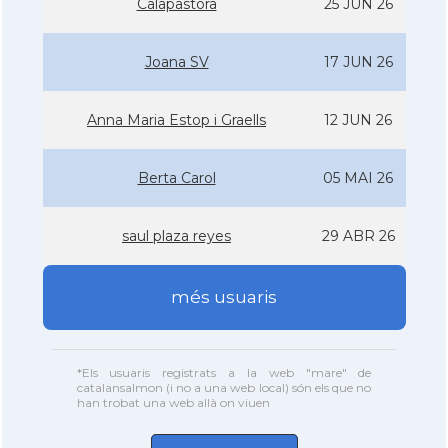
Calapastora
25 JUN 26
Joana SV
17 JUN 26
Anna Maria Estop i Graells
12 JUN 26
Berta Carol
05 MAI 26
saul plaza reyes
29 ABR 26
més usuaris
*Els usuaris registrats a la web "mare" de
catalansalmon (i no a una web local) són els que no
han trobat una web allà on viuen