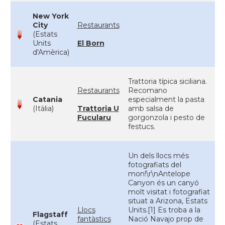
New York
City
Restaurants
(Estats
Units
El Born
d'Amèrica)
Trattoria típica siciliana.
Restaurants
Recomano
Catania
especialment la pasta
(Itàlia)
Trattoria U
amb salsa de
Fucularu
gorgonzola i pesto de
festucs.
Un dels llocs més
fotografiats del
mon!\r\nAntelope
Canyon és un canyó
molt visitat i fotografiat
situat a Arizona, Estats
Llocs
Units.[1] Es troba a la
Flagstaff
fantàstics
Nació Navajo prop de
(Estats