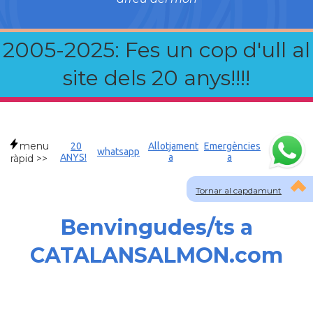
2005-2025: Fes un cop d'ull al
site dels 20 anys!!!!
menu
20
Allotjament
Emergències
whatsapp
ANYS!
a
a
ràpid >>
Tornar al capdamunt
Benvingudes/ts a
CATALANSALMON.com