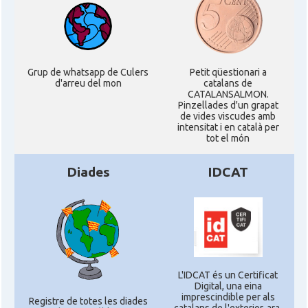
Grup de whatsapp de Culers
Petit qüestionari a
d'arreu del mon
catalans de
CATALANSALMON.
Pinzellades d'un grapat
de vides viscudes amb
intensitat i en català per
tot el món
Diades
IDCAT
L'IDCAT és un Certificat
Digital, una eina
imprescindible per als
Registre de totes les diades
catalans de l'exterior, ara,