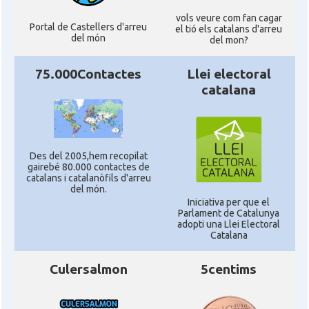
vols veure com fan cagar
Portal de Castellers d'arreu
el tió els catalans d'arreu
del món
del mon?
75.000Contactes
Llei electoral
catalana
Des del 2005,hem recopilat
gairebé 80.000 contactes de
catalans i catalanòfils d'arreu
del món.
Iniciativa per que el
Parlament de Catalunya
adopti una Llei Electoral
Catalana
Culersalmon
5centims