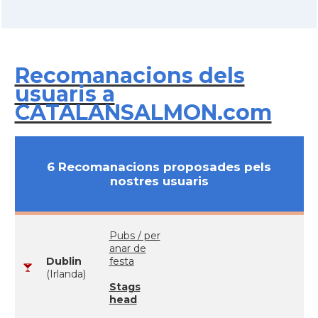
Recomanacions dels
usuaris a
CATALANSALMON.com
6 Recomanacions proposades pels
nostres usuaris
Pubs / per
anar de
Dublin
festa
(Irlanda)
Stags
head