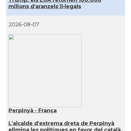
Trump: els EUA retornen 100.000
milions d'aranzels il·legals
2026-08-07
Perpinyà - França
L'alcalde d'extrema dreta de Perpinyà
elimina les polítiques en favor del català