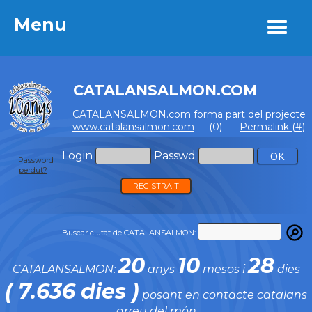
Menu
Menu
CATALANSALMON.COM
CATALANSALMON.com forma part del projecte
www.catalansalmon.com
- (0) -
Permalink (#)
Login
Passwd
Password
perdut?
REGISTRA'T
Buscar ciutat de CATALANSALMON:
20
10
28
CATALANSALMON:
anys
mesos i
dies
( 7.636 dies )
posant en contacte catalans
arreu del món