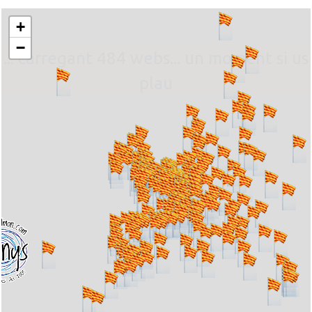
+
−
... carregant 484 webs... un moment si us
plau