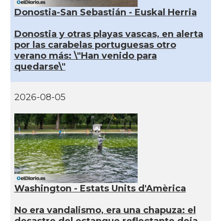
Donostia-San Sebastián - Euskal Herria
Donostia y otras playas vascas, en alerta
por las carabelas portuguesas otro
verano más: \"Han venido para
quedarse\"
2026-08-05
Washington - Estats Units d'Amèrica
No era vandalismo, era una chapuza: el
desastre del estanque reflectante deja