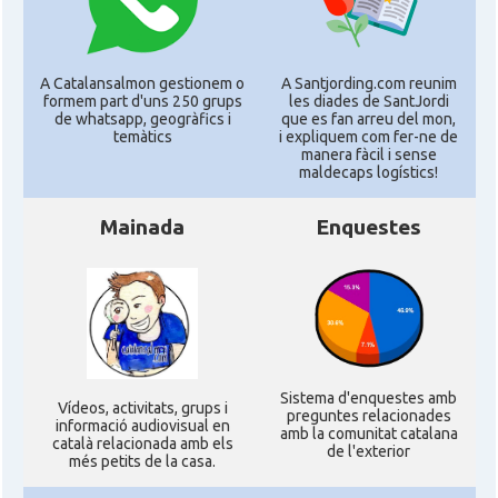
A Catalansalmon gestionem o
A Santjording.com reunim
formem part d'uns 250 grups
les diades de SantJordi
de whatsapp, geogràfics i
que es fan arreu del mon,
temàtics
i expliquem com fer-ne de
manera fàcil i sense
maldecaps logí­stics!
Mainada
Enquestes
Sistema d'enquestes amb
Ví­deos, activitats, grups i
preguntes relacionades
informació audiovisual en
amb la comunitat catalana
català relacionada amb els
de l'exterior
més petits de la casa.