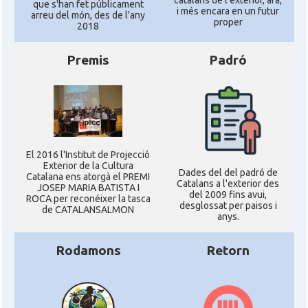
que s'han fet públicament
i més encara en un futur
arreu del món, des de l'any
proper
2018
Premis
Padró
El 2016 l'Institut de Projecció
Exterior de la Cultura
Dades del del padró de
Catalana ens atorgà el PREMI
Catalans a l'exterior des
JOSEP MARIA BATISTA I
del 2009 fins avui,
ROCA per reconéixer la tasca
desglossat per paisos i
de CATALANSALMON
anys.
Rodamons
Retorn