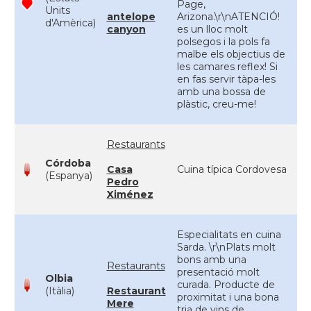
Page,
Units
antelope
Arizona.\r\nATENCIÓ!
d'Amèrica)
canyon
es un lloc molt
polsegos i la pols fa
malbe els objectius de
les camares reflex! Si
en fas servir tàpa-les
amb una bossa de
plàstic, creu-me!
Restaurants
Córdoba
Casa
Cuina típica Cordovesa
(Espanya)
Pedro
Ximénez
Especialitats en cuina
Sarda. \r\nPlats molt
bons amb una
Restaurants
presentació molt
Olbia
curada. Producte de
(Itàlia)
Restaurant
proximitat i una bona
Mere
tria de vins de