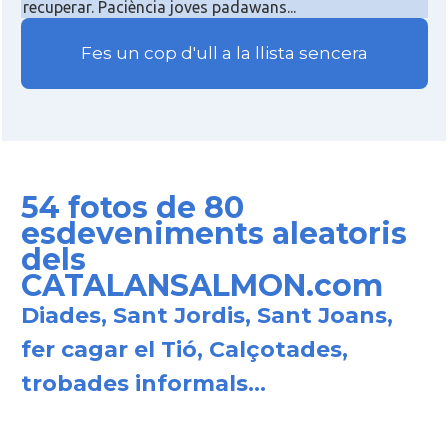
recuperar. Paciència joves padawans...
Fes un cop d'ull a la llista sencera
54 fotos de 80
esdeveniments aleatoris
dels
CATALANSALMON.com
Diades, Sant Jordis, Sant Joans,
fer cagar el Tió, Calçotades,
trobades informals...