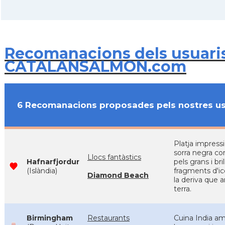
Recomanacions dels usuari
CATALANSALMON.com
6 Recomanacions proposades pels nostres us
Platja impress
sorra negra c
Llocs fantàstics
Hafnarfjordur
pels grans i bri
(Islàndia)
fragments d'i
Diamond Beach
la deriva que a
terra.
Birmingham
Restaurants
Cuina India a