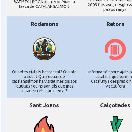
Catalans a l'exterior de
BATISTA I ROCA per reconéixer la
2009 fins avui, desgloss
tasca de CATALANSALMON
paisos i anys.
Rodamons
Retorn
Quantes ciutats has visitat? Quants
informació sobre ajuts p
paisos? Quin usuari de
catalans que tornen
catalansalmon ha visitat més països
Catalunya despres d'h
i cuutats? quins son els que mes
viscut fora
agraden i els que menys?
Sant Joans
Calçotades