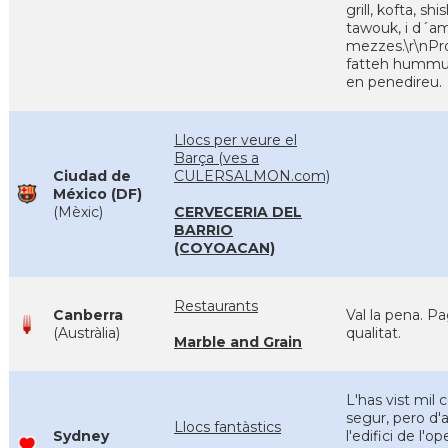
grill, kofta, shi
tawouk, i d´am
mezzes.\r\nPr
fatteh hummus
en penedireu.
Llocs per veure el
Barça (ves a
Ciudad de
CULERSALMON.com)
México (DF)
(Mèxic)
CERVECERIA DEL
BARRIO
(COYOACAN)
Restaurants
Canberra
Val la pena. P
(Austràlia)
qualitat.
Marble and Grain
L'has vist mil 
segur, pero d'
Llocs fantàstics
Sydney
l'edifici de l'op