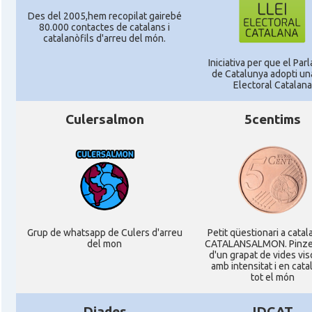
Des del 2005,hem recopilat gairebé
80.000 contactes de catalans i
catalanòfils d'arreu del món.
Iniciativa per que el Par
de Catalunya adopti una
Electoral Catalana
Culersalmon
5centims
Grup de whatsapp de Culers d'arreu
Petit qüestionari a catal
del mon
CATALANSALMON. Pinze
d'un grapat de vides vi
amb intensitat i en cata
tot el món
Diades
IDCAT