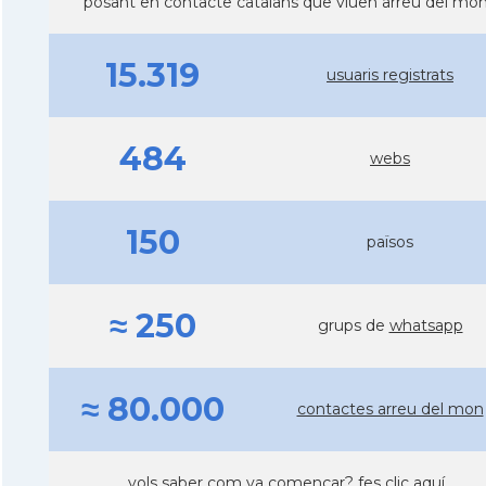
posant en contacte catalans que viuen arreu del mó
15.319
usuaris registrats
484
webs
150
països
≈ 250
grups de
whatsapp
≈ 80.000
contactes arreu del mon
vols saber com va començar?
fes clic aquí