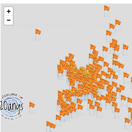
+
−
... carregant 484 webs... un moment si u