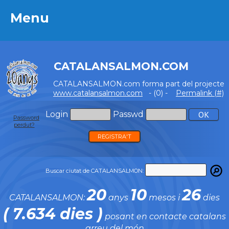
Menu
Menu
CATALANSALMON.COM
CATALANSALMON.com forma part del projecte
www.catalansalmon.com
- (0) -
Permalink (#)
Login
Passwd
Password
perdut?
REGISTRA'T
Buscar ciutat de CATALANSALMON:
20
10
26
CATALANSALMON:
anys
mesos i
dies
( 7.634 dies )
posant en contacte catalans
arreu del món