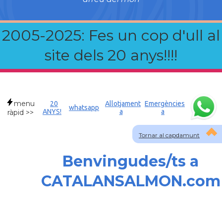
2005-2025: Fes un cop d'ull al
site dels 20 anys!!!!
menu
20
Allotjament
Emergències
whatsapp
ANYS!
a
a
ràpid >>
Tornar al capdamunt
Benvingudes/ts a
CATALANSALMON.com