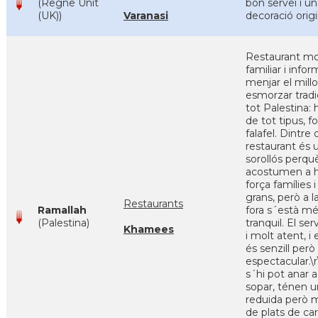
(Regne Unit
bon servei i u
(UK))
Varanasi
decoració origi
Restaurant mo
familiar i infor
menjar el millo
esmorzar tradi
tot Palestina
de tot tipus, fo
falafel. Dintre 
restaurant és 
sorollós perqu
acostumen a h
força famílies i
grans, però a l
Restaurants
Ramallah
fora s´està m
(Palestina)
tranquil. El ser
Khamees
i molt atent, i
és senzill però
espectacular.
s´hi pot anar a
sopar, ténen u
reduida però 
de plats de car