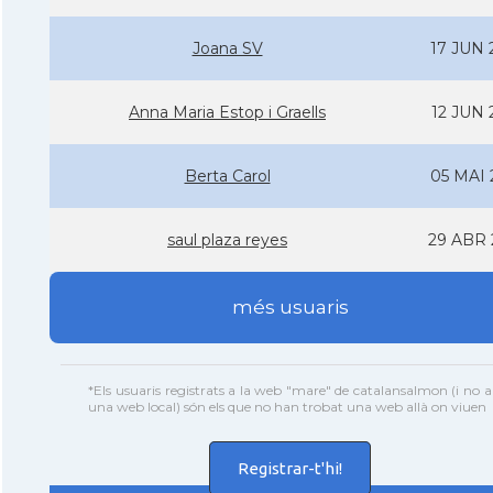
Joana SV
17 JUN 
Anna Maria Estop i Graells
12 JUN 
Berta Carol
05 MAI 
saul plaza reyes
29 ABR 
més usuaris
*Els usuaris registrats a la web "mare" de catalansalmon (i no a
una web local) són els que no han trobat una web allà on viuen
Registrar-t'hi!