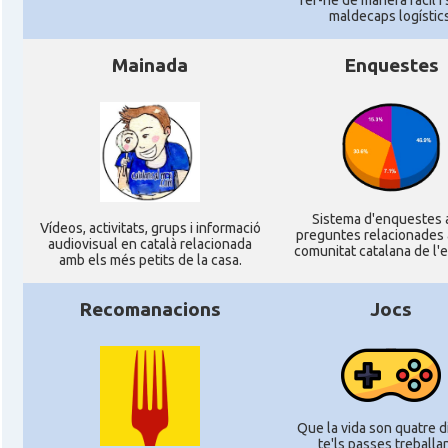
fer-ne de manera fàcil i
maldecaps logí­stics
Mainada
Enquestes
Sistema d'enquestes
Ví­deos, activitats, grups i informació
preguntes relacionades 
audiovisual en català relacionada
comunitat catalana de l'e
amb els més petits de la casa.
Recomanacions
Jocs
Que la vida son quatre di
te'ls passes treballant