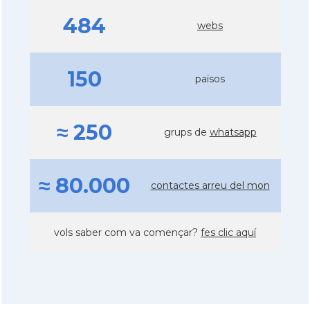
484
webs
150
països
≈ 250
grups de
whatsapp
≈ 80.000
contactes arreu del mon
vols saber com va començar?
fes clic aquí