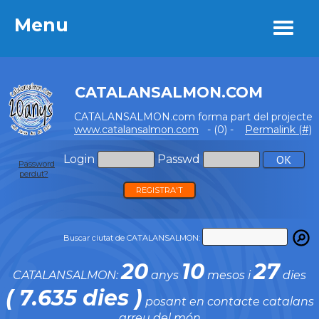
Menu
Menu
CATALANSALMON.COM
CATALANSALMON.com forma part del projecte
www.catalansalmon.com
- (0) -
Permalink (#)
Login
Passwd
Password
perdut?
REGISTRA'T
Buscar ciutat de CATALANSALMON:
20
10
27
CATALANSALMON:
anys
mesos i
dies
( 7.635 dies )
posant en contacte catalans
arreu del món