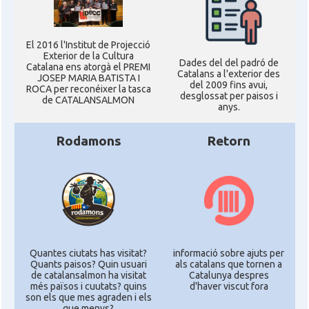
El 2016 l'Institut de Projecció
Exterior de la Cultura
Dades del del padró de
Catalana ens atorgà el PREMI
Catalans a l'exterior des
JOSEP MARIA BATISTA I
del 2009 fins avui,
ROCA per reconéixer la tasca
desglossat per paisos i
de CATALANSALMON
anys.
Rodamons
Retorn
Quantes ciutats has visitat?
informació sobre ajuts per
Quants paisos? Quin usuari
als catalans que tornen a
de catalansalmon ha visitat
Catalunya despres
més països i cuutats? quins
d'haver viscut fora
son els que mes agraden i els
que menys?