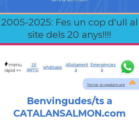
2005-2025: Fes un cop d'ull al
site dels 20 anys!!!!
menu
20
Allotjament
Emergències
whatsapp
ANYS!
a
a
ràpid >>
Tornar al capdamunt
Benvingudes/ts a
CATALANSALMON.com