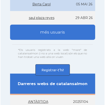
Berta Carol
05 MAI 26
saul plaza reyes
29 ABR 26
més usuaris
*Els usuaris registrats a la web "mare" de
catalansalmon (i no a una web local) són els que no
han trobat una web allà on viuen
Registrar-t'hi!
Darreres webs de catalansalmon
ANTÀRTIDA
20251104