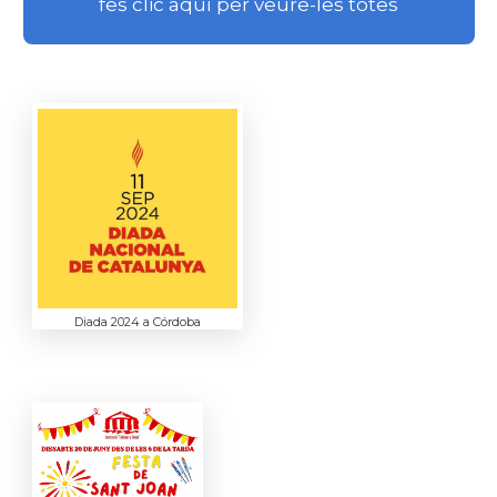
fes clic aquí per veure-les totes
Diada 2024 a Córdoba