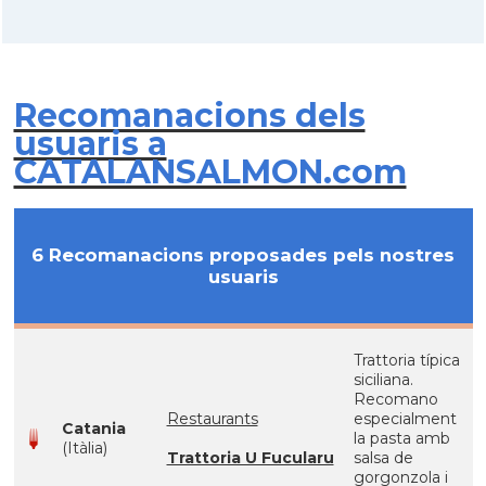
Recomanacions dels
usuaris a
CATALANSALMON.com
6 Recomanacions proposades pels nostres
usuaris
Trattoria típica
siciliana.
Recomano
Restaurants
especialment
Catania
la pasta amb
(Itàlia)
Trattoria U Fucularu
salsa de
gorgonzola i