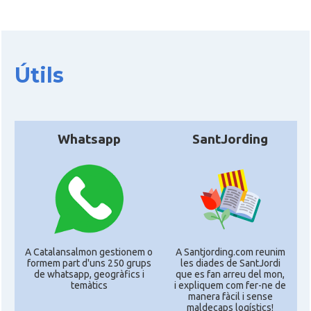
Útils
Whatsapp
SantJording
A Catalansalmon gestionem o
A Santjording.com reunim
formem part d'uns 250 grups
les diades de SantJordi
de whatsapp, geogràfics i
que es fan arreu del mon,
temàtics
i expliquem com fer-ne de
manera fàcil i sense
maldecaps logí­stics!