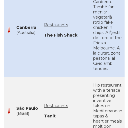
Canberra.
També fan
menjar
vegetarià
rotllo fake
Restaurants
Canberra
chicken n
(Austràlia)
chips. A l\'estil
The Fish Shack
de Lord of the
Fries a
Melbourne. A
la ciutat, zona
peatonal al
Civic amb
tendes.
Hip restaurant
with a terrace
presenting
inventive
Restaurants
takes on
São Paulo
Mediterranean
(Brasil)
Tanit
tapas &
heartier meals
molt bon