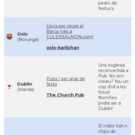
pesto de
festucs.
Llocs per veure el
Barça (ves a
Oslo
CULERSALMON.com)
(Noruega)
oslo-karljohan
Una esglesia
reconvertida a
Pub. No em
Pubs / per anar de
creieu? feu un
Dublin
festa
cop d'ull a les
(Irlanda)
fotos!
The Church Pub
Nomñes
podia ser a
Dublin!
El millor fish n
chips de