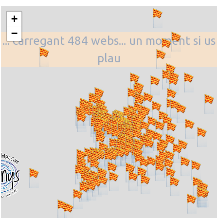
+
−
... carregant 484 webs... un moment si us
plau