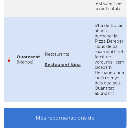
restaurant per
un xef catala
S'ha de trucar
abans i
demanar la
Pizza Bereber
Tipus de pa
marroquí finet
Restaurants
Ouarzazat
farcit de
(Marroc)
verdures i carn
Restaurant Nora
picadarn
Demaneu una
raciò menys
dels que sou.
Quantitat
abundant
Més recomanacions de