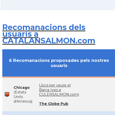
Recomanacions dels
usuaris a
CATALANSALMON.com
6 Recomanacions proposades pels nostres
usuaris
Llocs per veure el
Chicago
Barça (ves a
(Estats
CULERSALMON.com)
Units
d'Amèrica)
The Globe Pub