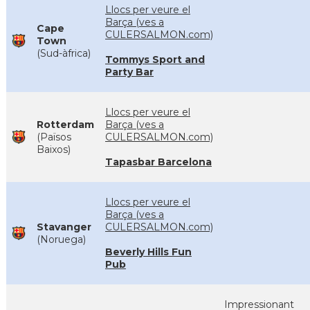
Llocs per veure el
Barça (ves a
Cape
CULERSALMON.com)
Town
(Sud-àfrica)
Tommys Sport and
Party Bar
Llocs per veure el
Rotterdam
Barça (ves a
(Països
CULERSALMON.com)
Baixos)
Tapasbar Barcelona
Llocs per veure el
Barça (ves a
Stavanger
CULERSALMON.com)
(Noruega)
Beverly Hills Fun
Pub
Impressionant