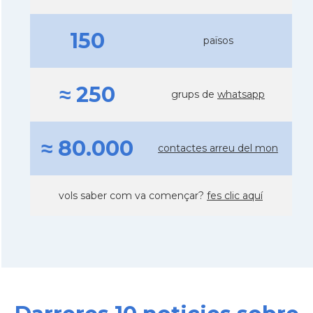
150
països
≈ 250
grups de
whatsapp
≈ 80.000
contactes arreu del mon
vols saber com va començar?
fes clic aquí