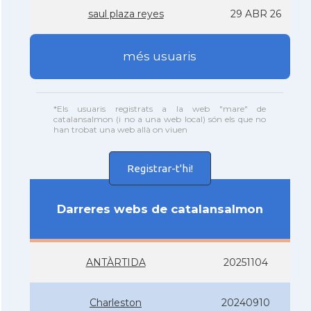
saul plaza reyes
29 ABR 26
més usuaris
*Els usuaris registrats a la web "mare" de
catalansalmon (i no a una web local) són els que no
han trobat una web allà on viuen
Registrar-t'hi!
Darreres webs de catalansalmon
ANTÀRTIDA
20251104
Charleston
20240910