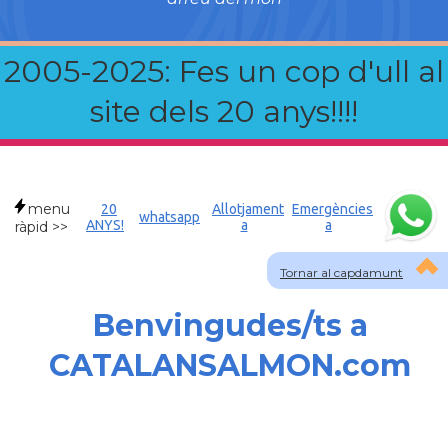
2005-2025: Fes un cop d'ull al
site dels 20 anys!!!!
menu
20
Allotjament
Emergències
whatsapp
ANYS!
a
a
ràpid >>
Tornar al capdamunt
Benvingudes/ts a
CATALANSALMON.com