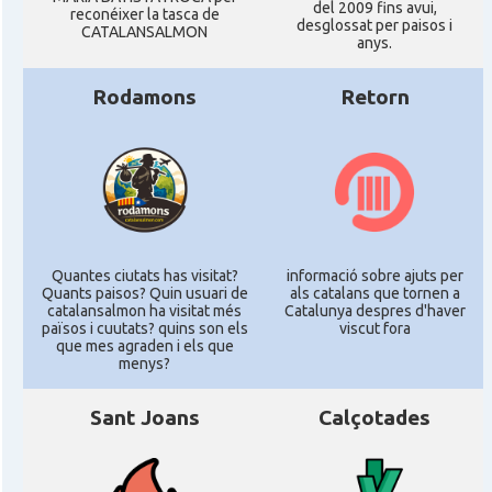
del 2009 fins avui,
reconéixer la tasca de
desglossat per paisos i
CATALANSALMON
anys.
Rodamons
Retorn
Quantes ciutats has visitat?
informació sobre ajuts per
Quants paisos? Quin usuari de
als catalans que tornen a
catalansalmon ha visitat més
Catalunya despres d'haver
països i cuutats? quins son els
viscut fora
que mes agraden i els que
menys?
Sant Joans
Calçotades