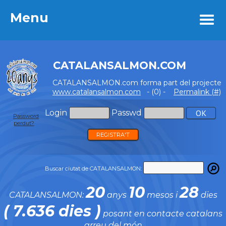
Menu
Menu
CATALANSALMON.COM
CATALANSALMON.com forma part del projecte
www.catalansalmon.com
- (0) -
Permalink (#)
Login
Passwd
Password
perdut?
REGISTRA'T
Buscar ciutat de CATALANSALMON:
20
10
28
CATALANSALMON:
anys
mesos i
dies
( 7.636 dies )
posant en contacte catalans
arreu del món