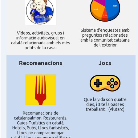
Sistema d'enquestes amb
Ví­deos, activitats, grups i
preguntes relacionades
informació audiovisual en
amb la comunitat catalana
català relacionada amb els més
de l'exterior
petits de la casa.
Recomanacions
Jocs
Que la vida son quatre
dies, i 3 te'ls passes
treballant... (Plutarc)
Recomanacions de
catalansalmon; Restaurants,
Guies Turístics en català,
Hotels, Pubs, Llocs fantàstics,
Llocs on comprar menjar
català, Llocs per veure el Barça