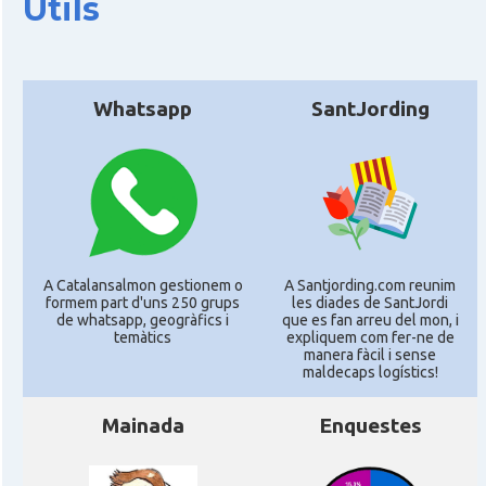
Útils
Whatsapp
SantJording
A Catalansalmon gestionem o
A Santjording.com reunim
formem part d'uns 250 grups
les diades de SantJordi
de whatsapp, geogràfics i
que es fan arreu del mon, i
temàtics
expliquem com fer-ne de
manera fàcil i sense
maldecaps logí­stics!
Mainada
Enquestes