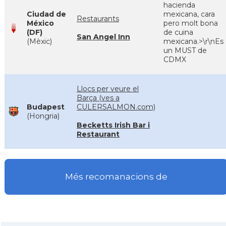
hacienda
Ciudad de
mexicana, cara
Restaurants
México
pero molt bona
(DF)
de cuina
San Angel Inn
(Mèxic)
mexicana.>\r\nEs
un MUST de
CDMX
Llocs per veure el
Barça (ves a
Budapest
CULERSALMON.com)
(Hongria)
Becketts Irish Bar i
Restaurant
Més recomanacions de