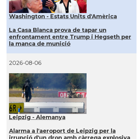
Washington - Estats Units d'Amèrica
La Casa Blanca prova de tapar un
enfrontament entre Trump i Hegseth per
la manca de munició
2026-08-06
Leipzig - Alemanya
Alarma a l'aeroport de Leipzig per la
irrupció d'un dron amb càrrega explosiva