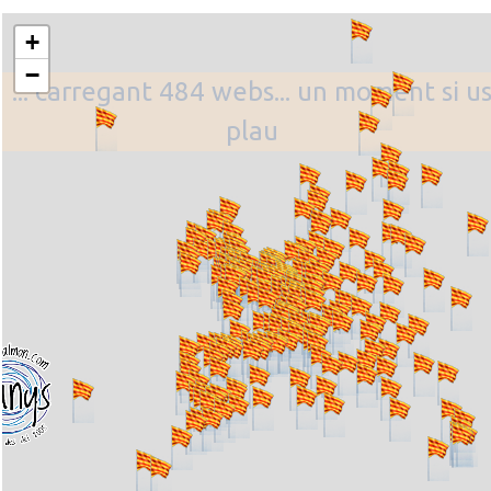
+
−
... carregant 484 webs... un moment si u
plau