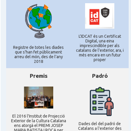
L'IDCAT és un Certificat
Digital, una eina
imprescindible per als
Registre de totes les diades
catalans de l'exterior, ara, i
que s'han fet públicament
més encara en un futur
arreu del món, des de l'any
proper
2018
Premis
Padró
El 2016 l'Institut de Projecció
Exterior de la Cultura Catalana
Dades del del padró de
ens atorgà el PREMI JOSEP
Catalans a l'exterior des
MARIA BATISTA I ROCA per