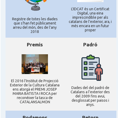
L'IDCAT és un Certificat
Digital, una eina
imprescindible per als
Registre de totes les diades
catalans de l'exterior, ara, i
que s'han fet públicament
més encara en un futur
arreu del món, des de l'any
proper
2018
Premis
Padró
El 2016 l'Institut de Projecció
Exterior de la Cultura Catalana
Dades del del padró de
ens atorgà el PREMI JOSEP
Catalans a l'exterior des
MARIA BATISTA I ROCA per
del 2009 fins avui,
reconéixer la tasca de
desglossat per paisos i
CATALANSALMON
anys.
Rodamons
Retorn