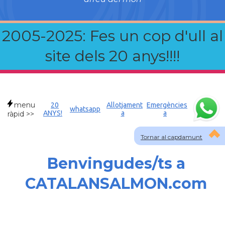
2005-2025: Fes un cop d'ull al
site dels 20 anys!!!!
menu
20
Allotjament
Emergències
whatsapp
ANYS!
a
a
ràpid >>
Tornar al capdamunt
Benvingudes/ts a
CATALANSALMON.com