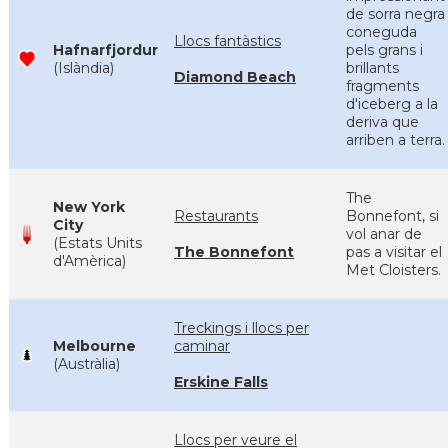
de sorra negra
coneguda
Llocs fantàstics
Hafnarfjordur
pels grans i
(Islàndia)
brillants
Diamond Beach
fragments
d'iceberg a la
deriva que
arriben a terra.
The
New York
Restaurants
Bonnefont, si
City
vol anar de
(Estats Units
The Bonnefont
pas a visitar el
d'Amèrica)
Met Cloisters.
Treckings i llocs per
Melbourne
caminar
(Austràlia)
Erskine Falls
Llocs per veure el