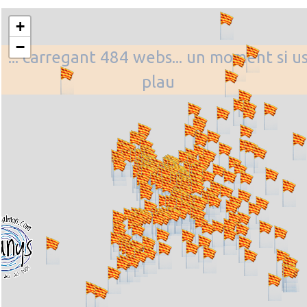
+
−
... carregant 484 webs... un moment si u
plau