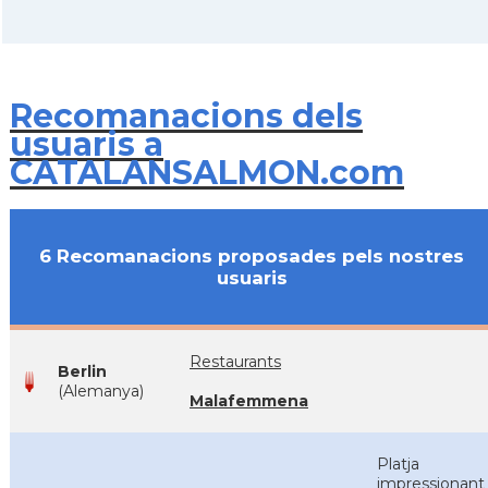
Recomanacions dels
usuaris a
CATALANSALMON.com
6 Recomanacions proposades pels nostres
usuaris
Restaurants
Berlin
(Alemanya)
Malafemmena
Platja
impressionant