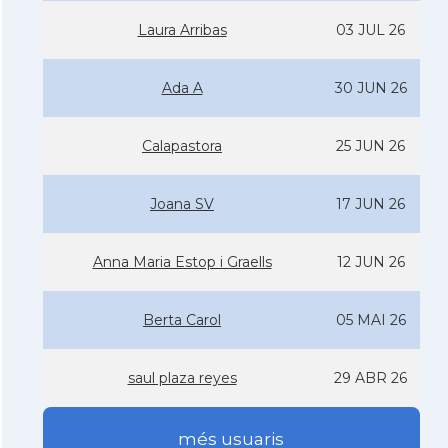
Laura Arribas
03 JUL 26
Ada A
30 JUN 26
Calapastora
25 JUN 26
Joana SV
17 JUN 26
Anna Maria Estop i Graells
12 JUN 26
Berta Carol
05 MAI 26
saul plaza reyes
29 ABR 26
més usuaris