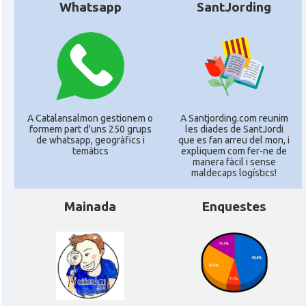
Whatsapp
SantJording
A Catalansalmon gestionem o
A Santjording.com reunim
formem part d'uns 250 grups
les diades de SantJordi
de whatsapp, geogràfics i
que es fan arreu del mon, i
temàtics
expliquem com fer-ne de
manera fàcil i sense
maldecaps logí­stics!
Mainada
Enquestes