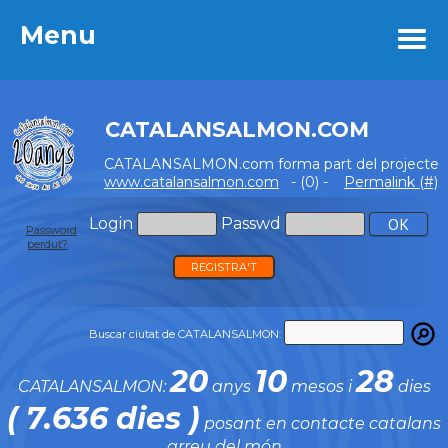
Menu
Menu
CATALANSALMON.COM
CATALANSALMON.com forma part del projecte
www.catalansalmon.com
- (0) -
Permalink (#)
Login
Passwd
Password
perdut?
REGISTRA'T
Buscar ciutat de CATALANSALMON:
20
10
28
CATALANSALMON:
anys
mesos i
dies
( 7.636 dies )
posant en contacte catalans
arreu del món