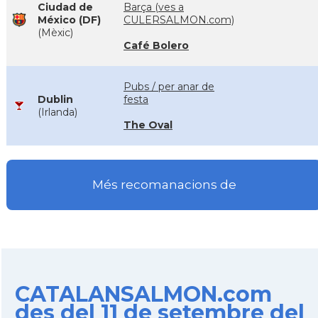
Ciudad de
Barça (ves a
México (DF)
CULERSALMON.com)
(Mèxic)
Café Bolero
Pubs / per anar de
Dublin
festa
(Irlanda)
The Oval
Més recomanacions de
CATALANSALMON.com
des del 11 de setembre del