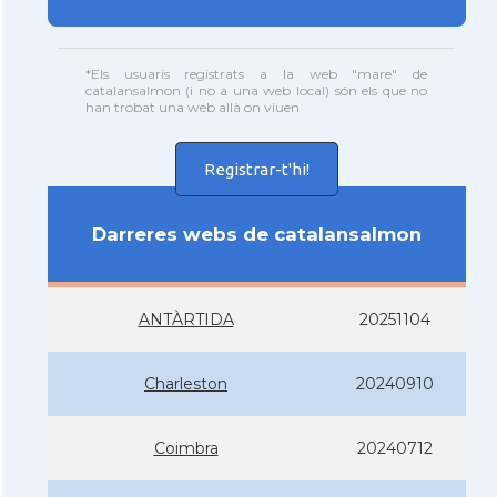
*Els usuaris registrats a la web "mare" de
catalansalmon (i no a una web local) són els que no
han trobat una web allà on viuen
Registrar-t'hi!
Darreres webs de catalansalmon
ANTÀRTIDA
20251104
Charleston
20240910
Coimbra
20240712