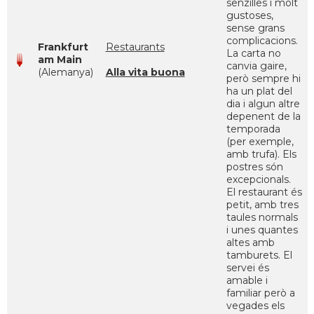
senzilles i molt
gustoses,
sense grans
complicacions.
Frankfurt
Restaurants
La carta no
am Main
canvia gaire,
(Alemanya)
Alla vita buona
però sempre hi
ha un plat del
dia i algun altre
depenent de la
temporada
(per exemple,
amb trufa). Els
postres són
excepcionals.
El restaurant és
petit, amb tres
taules normals
i unes quantes
altes amb
tamburets. El
servei és
amable i
familiar però a
vegades els