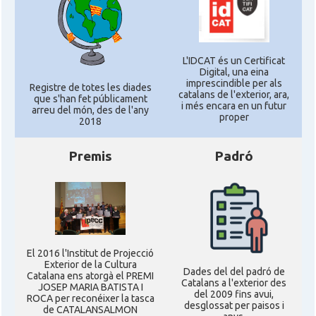
L'IDCAT és un Certificat
Digital, una eina
imprescindible per als
Registre de totes les diades
catalans de l'exterior, ara,
que s'han fet públicament
i més encara en un futur
arreu del món, des de l'any
proper
2018
Premis
Padró
El 2016 l'Institut de Projecció
Exterior de la Cultura
Dades del del padró de
Catalana ens atorgà el PREMI
Catalans a l'exterior des
JOSEP MARIA BATISTA I
del 2009 fins avui,
ROCA per reconéixer la tasca
desglossat per paisos i
de CATALANSALMON