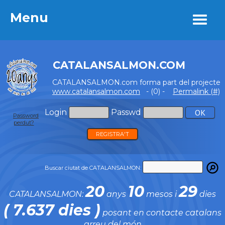
Menu
Menu
CATALANSALMON.COM
CATALANSALMON.com forma part del projecte
www.catalansalmon.com
- (0) -
Permalink (#)
Login
Passwd
Password
perdut?
REGISTRA'T
Buscar ciutat de CATALANSALMON:
20
10
29
CATALANSALMON:
anys
mesos i
dies
( 7.637 dies )
posant en contacte catalans
arreu del món