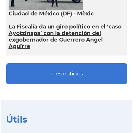
Ciudad de México (DF) - Mèxic
La Fiscalía da un giro político en el ‘caso
Ayotzinapa’ con la detención del
exgobernador de Guerrero Ángel
Aguirre
més noticies
Útils