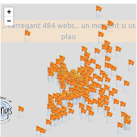
+
−
... carregant 484 webs... un moment si us
plau