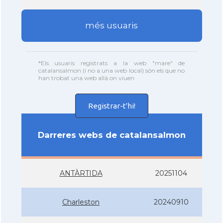
més usuaris
*Els usuaris registrats a la web "mare" de
catalansalmon (i no a una web local) són els que no
han trobat una web allà on viuen
Registrar-t'hi!
Darreres webs de catalansalmon
ANTÀRTIDA
20251104
Charleston
20240910