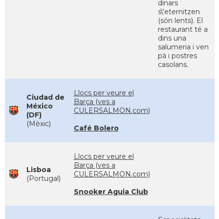
dinars
s\'eternitzen
(són lents). El
restaurant té a
dins una
salumeria i ven
pà i postres
casolans.
Llocs per veure el
Ciudad de
Barça (ves a
México
CULERSALMON.com)
(DF)
(Mèxic)
Café Bolero
Llocs per veure el
Barça (ves a
Lisboa
CULERSALMON.com)
(Portugal)
Snooker Aguia Club