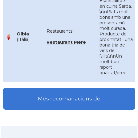
Especialitats
en cuina Sarda.
\r\nPlats molt
bons amb una
presentació
molt curada.
Restaurants
Olbia
Producte de
(Itàlia)
proximitat i una
Restaurant Mere
bona tria de
vins de
l\'illa.\r\nUn
molt bon
raport
qualitat/preu
Més recomanacions de