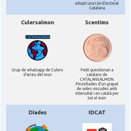
adopti una Llei Electoral
Catalana
Culersalmon
5centims
Grup de whatsapp de Culers
Petit qüestionari a
d'arreu del mon
catalans de
CATALANSALMON.
Pinzellades d'un grapat
de vides viscudes amb
intensitat i en català per
tot el món
Diades
IDCAT