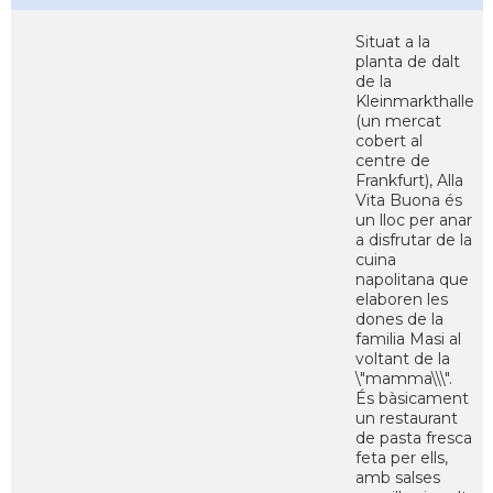
Situat a la
planta de dalt
de la
Kleinmarkthalle
(un mercat
cobert al
centre de
Frankfurt), Alla
Vita Buona és
un lloc per anar
a disfrutar de la
cuina
napolitana que
elaboren les
dones de la
familia Masi al
voltant de la
\"mamma\\\".
És bàsicament
un restaurant
de pasta fresca
feta per ells,
amb salses