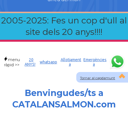
2005-2025: Fes un cop d'ull al
site dels 20 anys!!!!
menu
20
Allotjament
Emergències
whatsapp
ANYS!
a
a
ràpid >>
Tornar al capdamunt
Benvingudes/ts a
CATALANSALMON.com