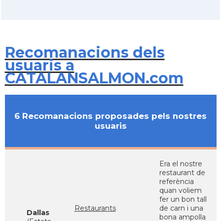
Recomanacions dels
usuaris a
CATALANSALMON.com
6 Recomanacions proposades pels nostres
usuaris
Era el nostre
restaurant de
referència
quan voliem
fer un bon tall
Restaurants
de carn i una
Dallas
bona ampolla