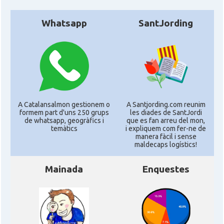
Whatsapp
SantJording
A Catalansalmon gestionem o
A Santjording.com reunim
formem part d'uns 250 grups
les diades de SantJordi
de whatsapp, geogràfics i
que es fan arreu del mon,
temàtics
i expliquem com fer-ne de
manera fàcil i sense
maldecaps logí­stics!
Mainada
Enquestes