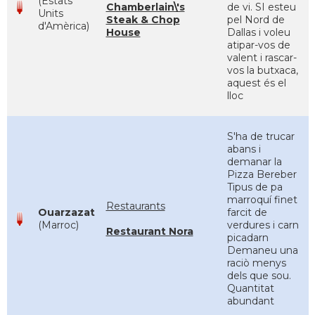
(Estats
Chamberlain\'s
de vi. SI esteu
Units
Steak & Chop
pel Nord de
d'Amèrica)
House
Dallas i voleu
atipar-vos de
valent i rascar-
vos la butxaca,
aquest és el
lloc
S'ha de trucar
abans i
demanar la
Pizza Bereber
Tipus de pa
marroquí finet
Restaurants
Ouarzazat
farcit de
(Marroc)
verdures i carn
Restaurant Nora
picadarn
Demaneu una
raciò menys
dels que sou.
Quantitat
abundant