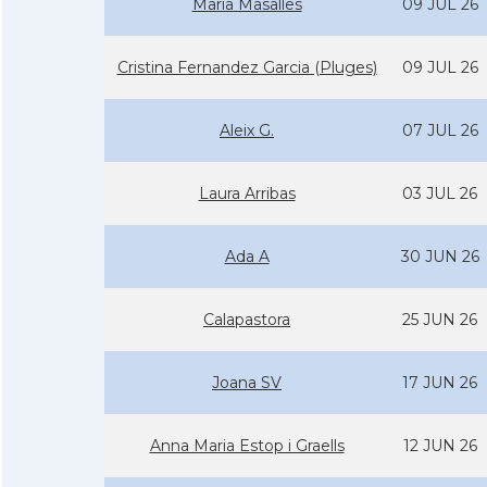
Maria Masalles
09 JUL 26
Cristina Fernandez Garcia (Pluges)
09 JUL 26
Aleix G.
07 JUL 26
Laura Arribas
03 JUL 26
Ada A
30 JUN 26
Calapastora
25 JUN 26
Joana SV
17 JUN 26
Anna Maria Estop i Graells
12 JUN 26