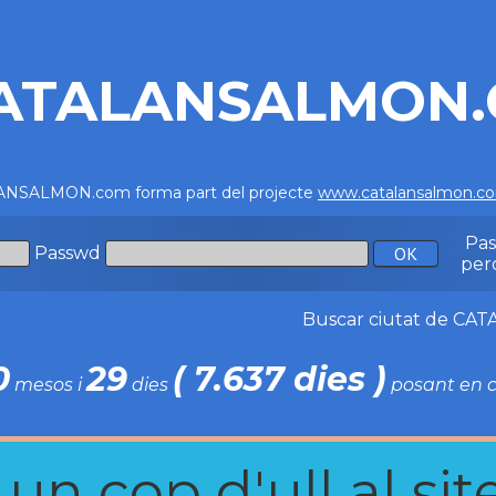
ATALANSALMON
NSALMON.com forma part del projecte
www.catalansalmon.c
Pa
Passwd
per
Buscar ciutat de C
0
29
( 7.637 dies )
mesos i
dies
posant en c
n cop d'ull al site