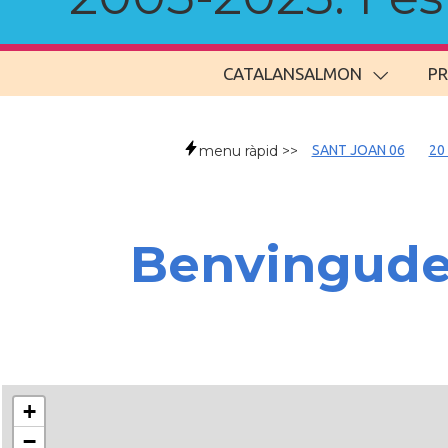
CATALANSALMON
P
menu ràpid >>
SANT JOAN 06
20
Benvingud
+
−