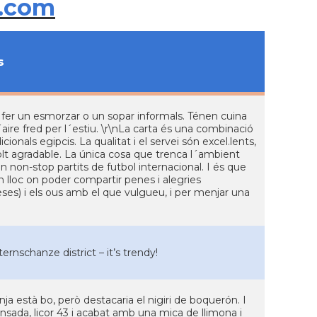
.com
s
fer un esmorzar o un sopar informals. Ténen cuina
´aire fred per l´estiu. \r\nLa carta és una combinació
cionals egipcis. La qualitat i el servei són excel.lents,
 molt agradable. La única cosa que trenca l´ambient
n non-stop partits de futbol internacional. I és que
n lloc on poder compartir penes i alegries
es) i els ous amb el que vulgueu, i per menjar una
rnschanze district – it’s trendy!
 està bo, però destacaria el nigiri de boquerón. I
nsada, licor 43 i acabat amb una mica de llimona i