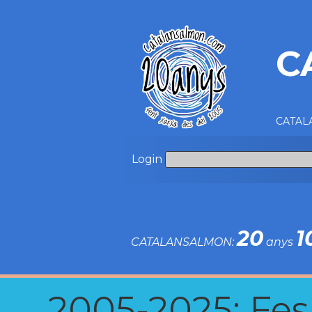
C
CATALA
Login
20
1
CATALANSALMON:
anys
2005-2025: Fes u