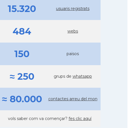
15.320
usuaris registrats
484
webs
150
països
≈ 250
grups de
whatsapp
≈ 80.000
contactes arreu del mon
vols saber com va començar?
fes clic aquí