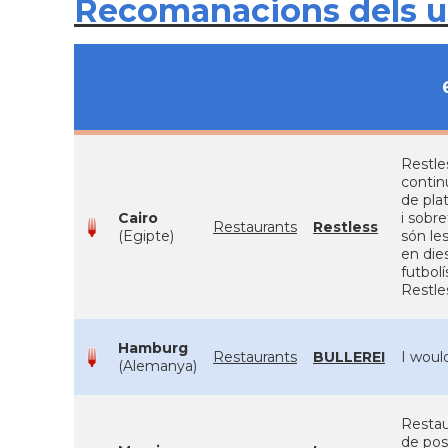
Recomanacions dels 
Restle
continu
de plat
Cairo
i sobr
Restaurants
Restless
(Egipte)
són le
en die
futbol
Restle
Hamburg
Restaurants
BULLEREI
I woul
(Alemanya)
Restau
de pos