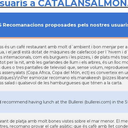
usuaris a CATALANSALMON
6 Recomanacions proposades pels nostres usuari
ss és un café restaurant amb molt d´ambient i bon menjar per a 
a, i el jardí està dotat de màquines de calefacció per l´hivern i d
s internacionals, com els burguers i les pizzes, i de plats més tradi
etot per la nit, amb les garlandes de llum i els arbres, és un lloc
s dues o tres pantalles de televisió que, sense volum, reprodueixe
s assenyalats (Copa Africa, Copa del Món, ect) es converteix en u
ístiques.\r\nPer esmorzar recomano els manakeesh (pizzes libanes
ss salad i qualsevol de les hamburgueses que ténen a la carta.
d recommend having lunch at the Bullerei (bullerei.com) in the Ste
rant de platja amb molt bones vistes sobre el mar menor. El menja
tres, recomano provar el cafe asiàtic; que és cafè amb llet conde