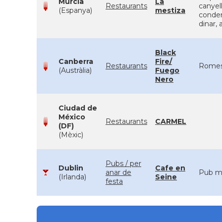
Murcia
La
Restaurants
canyel
(Espanya)
mestiza
conden
dinar, 
Black
Canberra
Fire/
Restaurants
Romesc
(Austràlia)
Fuego
Nero
Ciudad de
México
Restaurants
CARMEL
(DF)
(Mèxic)
Pubs / per
Dublin
Cafe en
anar de
Pub mo
(Irlanda)
Seine
festa