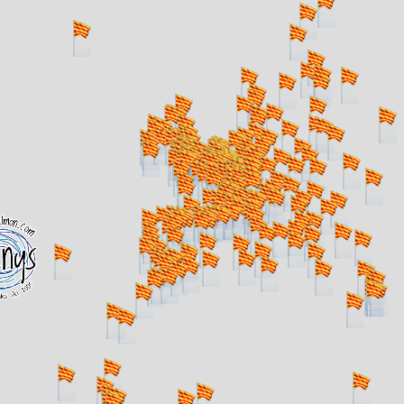
. carregant 484 webs... un moment si us p