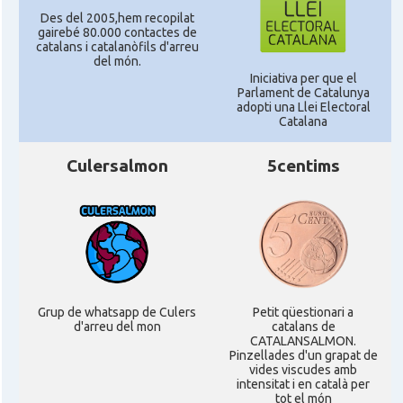
Des del 2005,hem recopilat
gairebé 80.000 contactes de
catalans i catalanòfils d'arreu
del món.
Iniciativa per que el
Parlament de Catalunya
adopti una Llei Electoral
Catalana
Culersalmon
5centims
Grup de whatsapp de Culers
Petit qüestionari a
d'arreu del mon
catalans de
CATALANSALMON.
Pinzellades d'un grapat de
vides viscudes amb
intensitat i en català per
tot el món