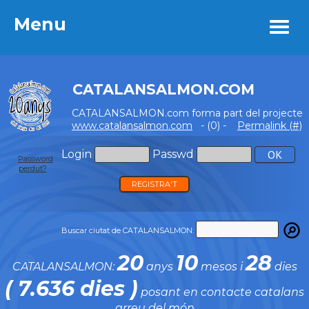
Menu
Menu
CATALANSALMON.COM
CATALANSALMON.com forma part del projecte
www.catalansalmon.com
- (0) -
Permalink (#)
Login
Passwd
Password
perdut?
REGISTRA'T
Buscar ciutat de CATALANSALMON:
20
10
28
CATALANSALMON:
anys
mesos i
dies
( 7.636 dies )
posant en contacte catalans
arreu del món