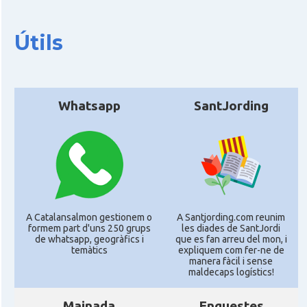
Útils
Whatsapp
SantJording
A Catalansalmon gestionem o
A Santjording.com reunim
formem part d'uns 250 grups
les diades de SantJordi
de whatsapp, geogràfics i
que es fan arreu del mon, i
temàtics
expliquem com fer-ne de
manera fàcil i sense
maldecaps logí­stics!
Mainada
Enquestes