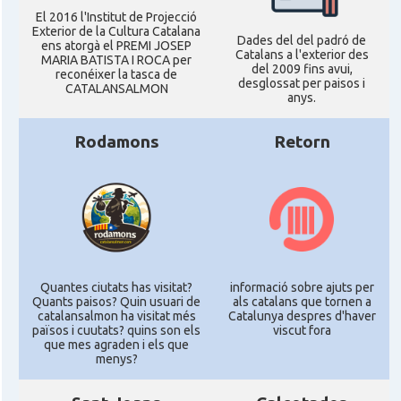
El 2016 l'Institut de Projecció
Exterior de la Cultura Catalana
Dades del del padró de
ens atorgà el PREMI JOSEP
Catalans a l'exterior des
MARIA BATISTA I ROCA per
del 2009 fins avui,
reconéixer la tasca de
desglossat per paisos i
CATALANSALMON
anys.
Rodamons
Retorn
Quantes ciutats has visitat?
informació sobre ajuts per
Quants paisos? Quin usuari de
als catalans que tornen a
catalansalmon ha visitat més
Catalunya despres d'haver
països i cuutats? quins son els
viscut fora
que mes agraden i els que
menys?