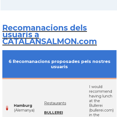
Recomanacions dels
usuaris a
CATALANSALMON.com
6 Recomanacions proposades pels nostres
usuaris
I would
recommend
having lunch
at the
Restaurants
Hamburg
Bullerei
(Alemanya)
(bullerei.com)
BULLEREI
in the