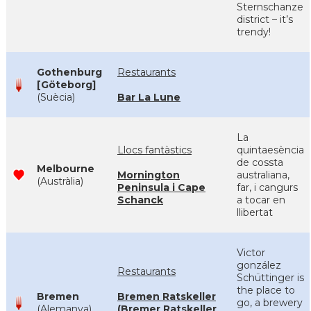
Sternschanze
district – it’s
trendy!
Gothenburg
Restaurants
[Göteborg]
(Suècia)
Bar La Lune
La
Llocs fantàstics
quintaesència
de cossta
Melbourne
Mornington
australiana,
(Austràlia)
Peninsula i Cape
far, i cangurs
Schanck
a tocar en
llibertat
Victor
gonzález
Restaurants
Schüttinger is
the place to
Bremen
Bremen Ratskeller
go, a brewery
(Alemanya)
(Bremer Ratskeller