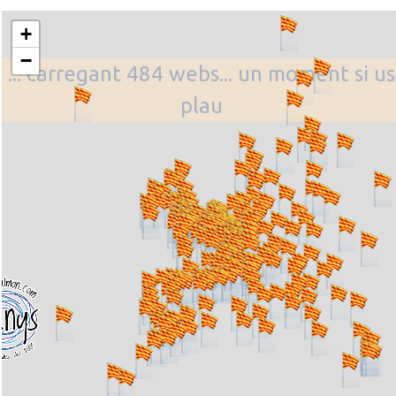
+
−
... carregant 484 webs... un moment si us
plau