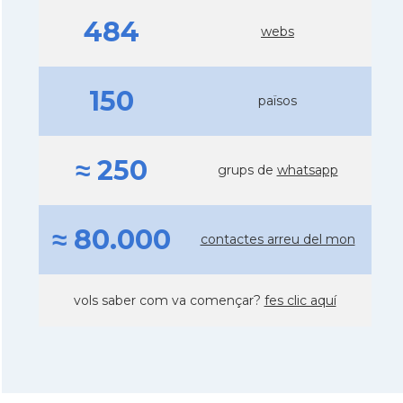
484
webs
150
països
≈ 250
grups de
whatsapp
≈ 80.000
contactes arreu del mon
vols saber com va començar?
fes clic aquí