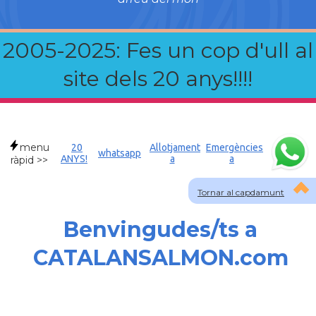
2005-2025: Fes un cop d'ull al
site dels 20 anys!!!!
menu
20
Allotjament
Emergències
whatsapp
ANYS!
a
a
ràpid >>
Tornar al capdamunt
Benvingudes/ts a
CATALANSALMON.com