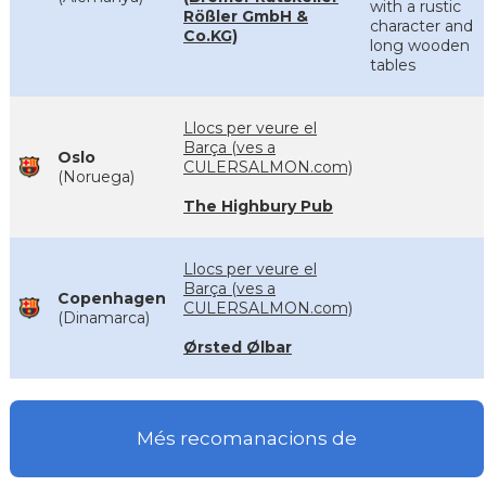
with a rustic
Rößler GmbH &
character and
Co.KG)
long wooden
tables
Llocs per veure el
Barça (ves a
Oslo
CULERSALMON.com)
(Noruega)
The Highbury Pub
Llocs per veure el
Barça (ves a
Copenhagen
CULERSALMON.com)
(Dinamarca)
Ørsted Ølbar
Més recomanacions de