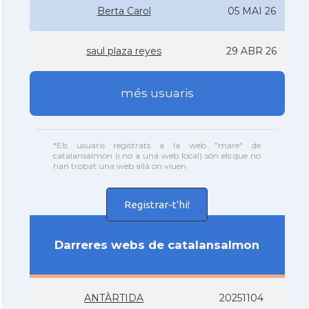
Berta Carol
05 MAI 26
saul plaza reyes
29 ABR 26
més usuaris
*Els usuaris registrats a la web "mare" de
catalansalmon (i no a una web local) són els que no
han trobat una web allà on viuen
Registrar-t'hi!
Darreres webs de catalansalmon
ANTÀRTIDA
20251104