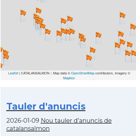
Leaflet
| CATALANSALMON :: Map data ©
OpenStreetMap
contributors, Imagery ©
Mapbox
Tauler d'anuncis
2026-01-09
Nou tauler d'anuncis de
catalansalmon