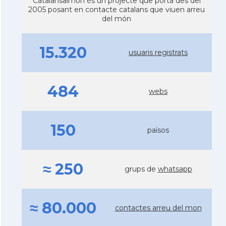
Catalansalmon és un projecte que porta des del
2005 posant en contacte catalans que viuen arreu
del món
15.320
usuaris registrats
484
webs
150
països
≈ 250
grups de
whatsapp
≈ 80.000
contactes arreu del mon