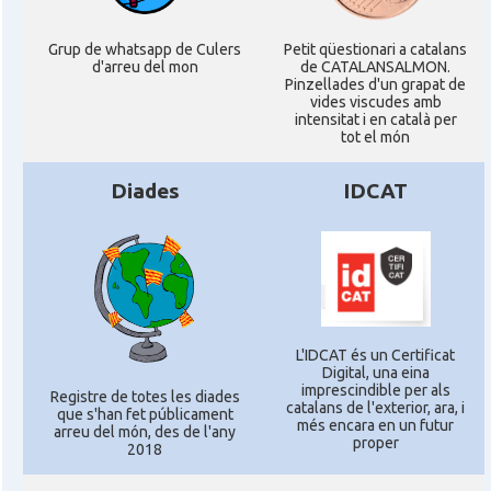
Grup de whatsapp de Culers
Petit qüestionari a catalans
d'arreu del mon
de CATALANSALMON.
Pinzellades d'un grapat de
vides viscudes amb
intensitat i en català per
tot el món
Diades
IDCAT
L'IDCAT és un Certificat
Digital, una eina
imprescindible per als
Registre de totes les diades
catalans de l'exterior, ara, i
que s'han fet públicament
més encara en un futur
arreu del món, des de l'any
proper
2018