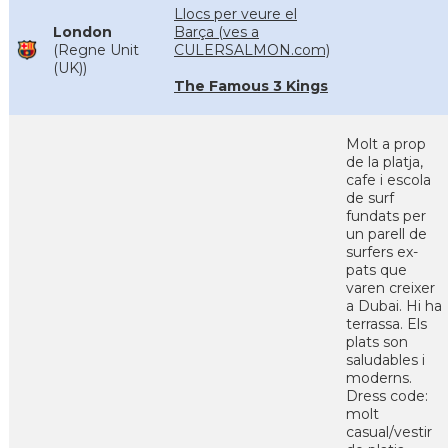
Llocs per veure el
London
Barça (ves a
(Regne Unit
CULERSALMON.com)
(UK))
The Famous 3 Kings
Molt a prop
de la platja,
cafe i escola
de surf
fundats per
un parell de
surfers ex-
pats que
varen creixer
a Dubai. Hi ha
terrassa. Els
plats son
saludables i
moderns.
Dress code:
molt
casual/vestir