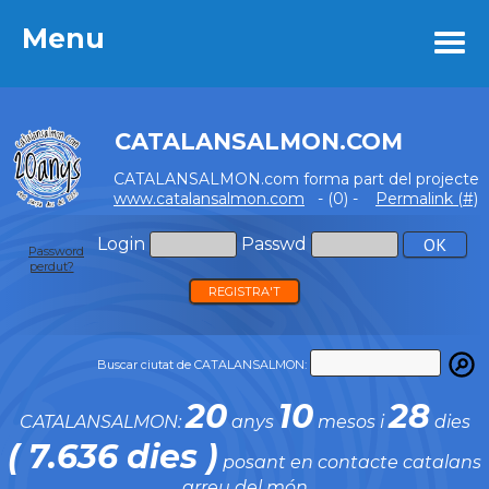
Menu
Menu
CATALANSALMON.COM
CATALANSALMON.com forma part del projecte
www.catalansalmon.com
- (0) -
Permalink (#)
Login
Passwd
Password
perdut?
REGISTRA'T
Buscar ciutat de CATALANSALMON:
20
10
28
CATALANSALMON:
anys
mesos i
dies
( 7.636 dies )
posant en contacte catalans
arreu del món