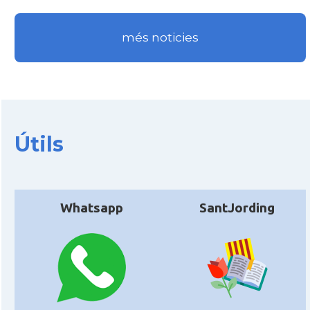
més noticies
Útils
Whatsapp
SantJording