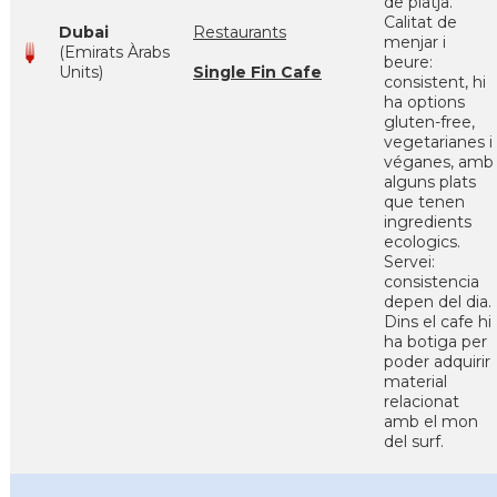
de platja.
Calitat de
Dubai
Restaurants
menjar i
(Emirats Àrabs
beure:
Units)
Single Fin Cafe
consistent, hi
ha options
gluten-free,
vegetarianes i
véganes, amb
alguns plats
que tenen
ingredients
ecologics.
Servei:
consistencia
depen del dia.
Dins el cafe hi
ha botiga per
poder adquirir
material
relacionat
amb el mon
del surf.