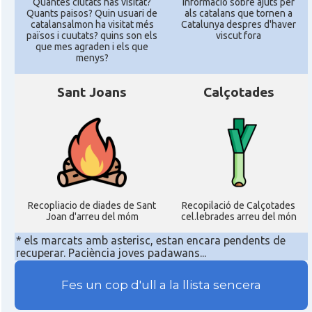
Quantes ciutats has visitat?
informació sobre ajuts per
Quants paisos? Quin usuari de
als catalans que tornen a
catalansalmon ha visitat més
Catalunya despres d'haver
països i cuutats? quins son els
viscut fora
que mes agraden i els que
menys?
Sant Joans
Calçotades
Recopliacio de diades de Sant
Recopilació de Calçotades
Joan d'arreu del móm
cel.lebrades arreu del món
* els marcats amb asterisc, estan encara pendents de
recuperar. Paciència joves padawans...
Fes un cop d'ull a la llista sencera