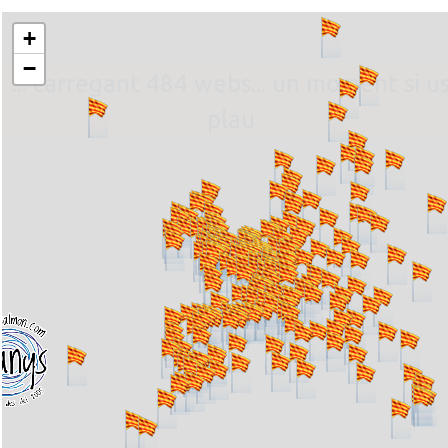
+
−
... carregant 484 webs... un moment si u
plau