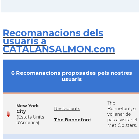
Recomanacions dels
usuaris a
CATALANSALMON.com
6 Recomanacions proposades pels nostres
usuaris
The
New York
Restaurants
Bonnefont, si
City
vol anar de
(Estats Units
The Bonnefont
pas a visitar el
d'Amèrica)
Met Cloisters.