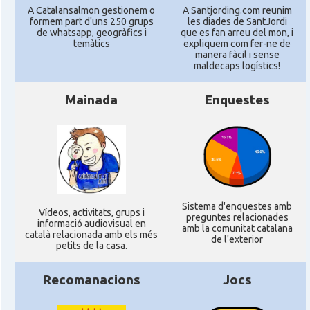
A Catalansalmon gestionem o
A Santjording.com reunim
formem part d'uns 250 grups
les diades de SantJordi
de whatsapp, geogràfics i
que es fan arreu del mon, i
temàtics
expliquem com fer-ne de
manera fàcil i sense
maldecaps logí­stics!
Mainada
Enquestes
Sistema d'enquestes amb
Ví­deos, activitats, grups i
preguntes relacionades
informació audiovisual en
amb la comunitat catalana
català relacionada amb els més
de l'exterior
petits de la casa.
Recomanacions
Jocs