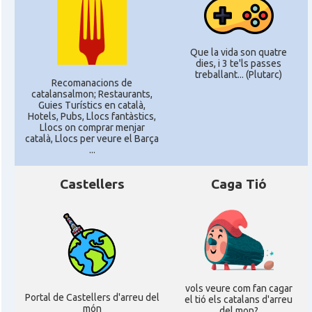
Que la vida son quatre
dies, i 3 te'ls passes
treballant... (Plutarc)
Recomanacions de
catalansalmon; Restaurants,
Guies Turístics en català,
Hotels, Pubs, Llocs fantàstics,
Llocs on comprar menjar
català, Llocs per veure el Barça
...
Castellers
Caga Tió
vols veure com fan cagar
Portal de Castellers d'arreu del
el tió els catalans d'arreu
món
del mon?