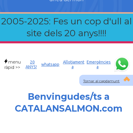
2005-2025: Fes un cop d'ull al
site dels 20 anys!!!!
menu
20
Allotjament
Emergències
whatsapp
ANYS!
a
a
ràpid >>
Tornar al capdamunt
Benvingudes/ts a
CATALANSALMON.com