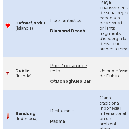
Platja
impressionant
de sorra negra
coneguda
Llocs fantàstics
Hafnarfjordur
pels grans i
(Islàndia)
brillants
Diamond Beach
fragments
d'iceberg a la
deriva que
arriben a terra.
Pubs / per anar de
Dublin
festa
Un pub clàssic
(Irlanda)
de Dublin
O\'Donoghues Bar
Cuina
tradicional
Indonèsia i
Restaurants
Bandung
Internacional
(Indonesia)
en un
Padma
ambient