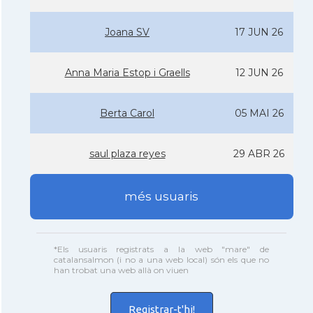
Joana SV
17 JUN 26
Anna Maria Estop i Graells
12 JUN 26
Berta Carol
05 MAI 26
saul plaza reyes
29 ABR 26
més usuaris
*Els usuaris registrats a la web "mare" de
catalansalmon (i no a una web local) són els que no
han trobat una web allà on viuen
Registrar-t'hi!