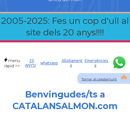
2005-2025: Fes un cop d'ull al
site dels 20 anys!!!!
menu
20
Allotjament
Emergències
whatsapp
ANYS!
a
a
ràpid >>
Tornar al capdamunt
Benvingudes/ts a
CATALANSALMON.com