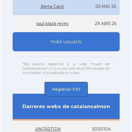
Berta Carol
05 MAI 26
saul plaza reyes
29 ABR 26
més usuaris
*Els usuaris registrats a la web "mare" de
catalansalmon (i no a una web local) són els que no
han trobat una web allà on viuen
Registrar-t'hi!
Darreres webs de catalansalmon
ANTÀRTIDA
20251104