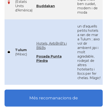
(Estats
ben cuidat,
Units
Buddakan
modern i de
d'Amèrica)
moda
un d'aquells
petits hotels
a ran de mar
a Tulum ; aixo
Hotels, AirbBnB's i
vol dir
B&Bs
ambient jipi i
Tulum
molt
(Mèxic)
Posada Punta
agradable,
Piedra
rodejat de
altres
hotelsets i
llocs per fer
chelas. Màgic!
Més recomanacions de