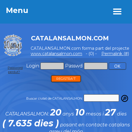
Menu
Menu
CATALANSALMON.COM
CATALANSALMON.com forma part del projecte
www.catalansalmon.com
- (0) -
Permalink (#)
Login
Passwd
Password
perdut?
REGISTRA'T
Buscar ciutat de CATALANSALMON:
20
10
27
CATALANSALMON:
anys
mesos i
dies
( 7.635 dies )
posant en contacte catalans
arreu del món