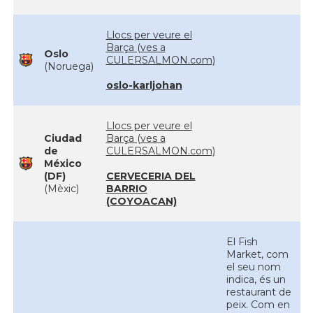
Llocs per veure el
Barça (ves a
Oslo
CULERSALMON.com)
(Noruega)
oslo-karljohan
Llocs per veure el
Ciudad
Barça (ves a
de
CULERSALMON.com)
México
(DF)
CERVECERIA DEL
(Mèxic)
BARRIO
(COYOACAN)
El Fish
Market, com
el seu nom
indica, és un
restaurant de
peix. Com en