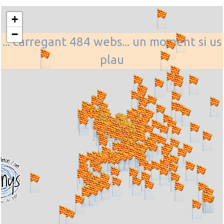
+
−
... carregant 484 webs... un moment si us
plau