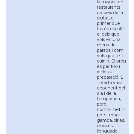
la majoria de
restaurants
de peix de la
ciutat, el
primer que
fas és escollir
el peix que
vols en una
mena de
parada i com
vols que te´l
cuinin. El preu
és per kilo i
inclou la
preparació. L
´oferta varia
depenent del
dia i de la
temporada,
però
normalmet hi
pots trobar
gamba, xirles,
cloisses,
llenguado,