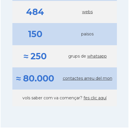
484
webs
150
països
≈ 250
grups de
whatsapp
≈ 80.000
contactes arreu del mon
vols saber com va començar?
fes clic aquí