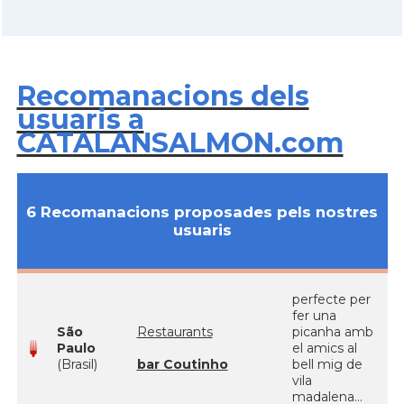
Recomanacions dels
usuaris a
CATALANSALMON.com
6 Recomanacions proposades pels nostres
usuaris
perfecte per
fer una
São
Restaurants
picanha amb
Paulo
el amics al
(Brasil)
bar Coutinho
bell mig de
vila
madalena...