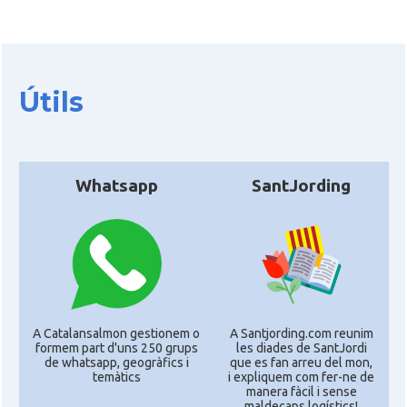
Útils
Whatsapp
SantJording
A Catalansalmon gestionem o
A Santjording.com reunim
formem part d'uns 250 grups
les diades de SantJordi
de whatsapp, geogràfics i
que es fan arreu del mon,
temàtics
i expliquem com fer-ne de
manera fàcil i sense
maldecaps logí­stics!