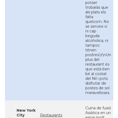
potser
trobaràs que
als plats els
falta
quelcom. No
se serveix vi
ni cap
beguda
alcoholica, ni
tampoc
ténen
postres.\r\nUn
plus del
restaurant és
que està ben
bé al costat
del Nil i pots
disfrutar de
postes de sol
meravelloses.
Cuina de fusió
New York
Asiàtica en un
City
Restaurants
espai molt