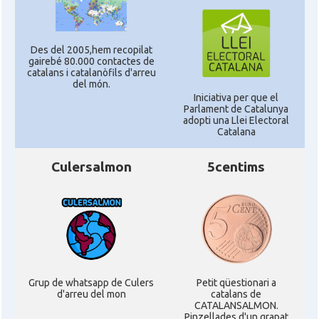
Des del 2005,hem recopilat
gairebé 80.000 contactes de
catalans i catalanòfils d'arreu
del món.
Iniciativa per que el
Parlament de Catalunya
adopti una Llei Electoral
Catalana
Culersalmon
5centims
Grup de whatsapp de Culers
Petit qüestionari a
d'arreu del mon
catalans de
CATALANSALMON.
Pinzellades d'un grapat