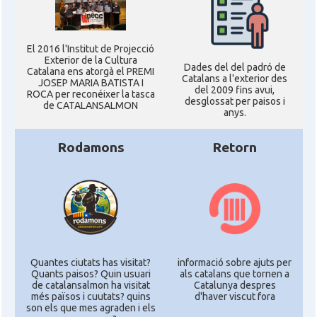
El 2016 l'Institut de Projecció
Exterior de la Cultura
Dades del del padró de
Catalana ens atorgà el PREMI
Catalans a l'exterior des
JOSEP MARIA BATISTA I
del 2009 fins avui,
ROCA per reconéixer la tasca
desglossat per paisos i
de CATALANSALMON
anys.
Rodamons
Retorn
Quantes ciutats has visitat?
informació sobre ajuts per
Quants paisos? Quin usuari
als catalans que tornen a
de catalansalmon ha visitat
Catalunya despres
més països i cuutats? quins
d'haver viscut fora
son els que mes agraden i els