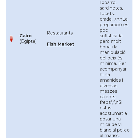
llobarro,
sardinetes,
llucets,
orada,...\r\nLa
preparació és
poc
Restaurants
Cairo
sofisticada
(Egipte)
però molt
Fish Market
bona i la
manipulació
del peix és
mínima. Per
acompanyar
hi ha
amanides i
diversos
mezzes
calents i
freds.\r\nSi
estas
acostumat a
posar una
mica de vi
blanc al peix o
al marisc,